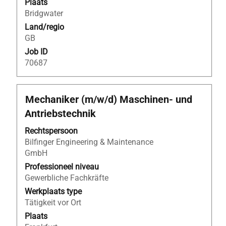
Plaats
functiegegevens
Bridgwater
weer
Land/regio
te
GB
geven.
Job ID
70687
Titel
Selecteer
Mechaniker (m/w/d) Maschinen- und
deze
Antriebstechnik
spatiebalk
om
Rechtspersoon
de
Bilfinger Engineering & Maintenance
volledige
GmbH
inhoud
Professioneel niveau
van
Gewerbliche Fachkräfte
de
Werkplaats type
functiegegevens
Tätigkeit vor Ort
weer
Plaats
te