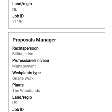
weer
Land/regio
te
NL
geven.
Job ID
71196
Titel
Selecteer
Proposals Manager
deze
Rechtspersoon
spatiebalk
Bilfinger Inc.
om
de
Professioneel niveau
volledige
Management
inhoud
Werkplaats type
van
Onsite Work
de
Plaats
functiegegevens
The Woodlands
weer
Land/regio
te
US
geven.
Job ID