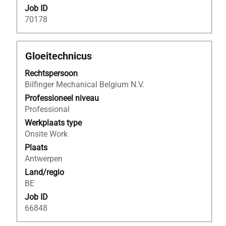
Job ID
70178
Titel
Selecteer
Gloeitechnicus
deze
Rechtspersoon
spatiebalk
Bilfinger Mechanical Belgium N.V.
om
de
Professioneel niveau
volledige
Professional
inhoud
Werkplaats type
van
Onsite Work
de
Plaats
functiegegevens
Antwerpen
weer
Land/regio
te
BE
geven.
Job ID
66848