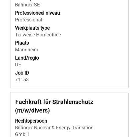
de
Bilfinger SE
volledige
Professioneel niveau
inhoud
Professional
van
Werkplaats type
de
Teilweise Homeoffice
functiegegevens
Plaats
weer
Mannheim
te
Land/regio
geven.
DE
Job ID
71153
Titel
Selecteer
Fachkraft für Strahlenschutz
deze
(m/w/divers)
spatiebalk
om
Rechtspersoon
de
Bilfinger Nuclear & Energy Transition
volledige
GmbH