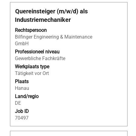
Titel
Selecteer
Quereinsteiger (m/w/d) als
deze
Industriemechaniker
spatiebalk
om
Rechtspersoon
de
Bilfinger Engineering & Maintenance
volledige
GmbH
inhoud
Professioneel niveau
van
Gewerbliche Fachkräfte
de
Werkplaats type
functiegegevens
Tätigkeit vor Ort
weer
Plaats
te
Hanau
geven.
Land/regio
DE
Job ID
70497