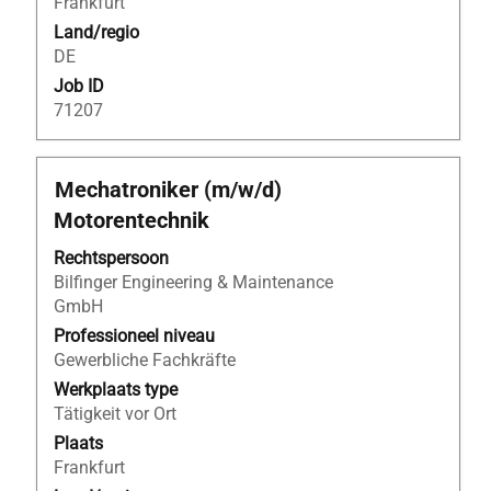
Frankfurt
geven.
Land/regio
DE
Job ID
71207
Titel
Selecteer
Mechatroniker (m/w/d)
deze
Motorentechnik
spatiebalk
om
Rechtspersoon
de
Bilfinger Engineering & Maintenance
volledige
GmbH
inhoud
Professioneel niveau
van
Gewerbliche Fachkräfte
de
Werkplaats type
functiegegevens
Tätigkeit vor Ort
weer
Plaats
te
Frankfurt
geven.