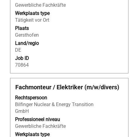
van
Gewerbliche Fachkräfte
de
Werkplaats type
functiegegevens
Tätigkeit vor Ort
weer
Plaats
te
Gersthofen
geven.
Land/regio
DE
Job ID
70864
Titel
Selecteer
Fachmonteur / Elektriker (m/w/divers)
deze
Rechtspersoon
spatiebalk
Bilfinger Nuclear & Energy Transition
om
GmbH
de
volledige
Professioneel niveau
inhoud
Gewerbliche Fachkräfte
van
Werkplaats type