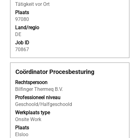
de
Tätigkeit vor Ort
functiegegevens
Plaats
weer
97080
te
Land/regio
geven.
DE
Job ID
70867
Titel
Selecteer
Coördinator Procesbesturing
deze
Rechtspersoon
spatiebalk
Bilfinger Thermeq B.V.
om
de
Professioneel niveau
volledige
Geschoold/Halfgeschoold
inhoud
Werkplaats type
van
Onsite Work
de
Plaats
functiegegevens
Elsloo