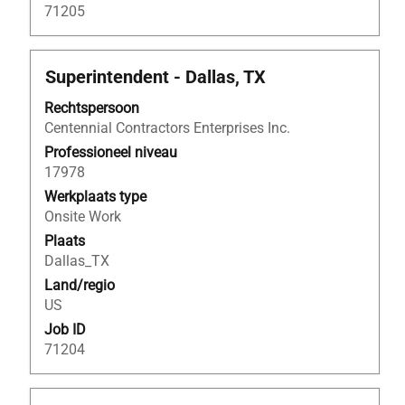
71205
Titel
Selecteer
Superintendent - Dallas, TX
deze
Rechtspersoon
spatiebalk
Centennial Contractors Enterprises Inc.
om
de
Professioneel niveau
volledige
17978
inhoud
Werkplaats type
van
Onsite Work
de
Plaats
functiegegevens
Dallas_TX
weer
Land/regio
te
US
geven.
Job ID
71204