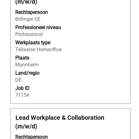
(m/w/d)
spatiebalk
om
Rechtspersoon
de
Bilfinger SE
volledige
Professioneel niveau
inhoud
Professional
van
Werkplaats type
de
Teilweise Homeoffice
functiegegevens
Plaats
weer
Mannheim
te
Land/regio
geven.
DE
Job ID
71154
Titel
Selecteer
Lead Workplace & Collaboration
deze
(m/w/d)
spatiebalk
om
Rechtspersoon