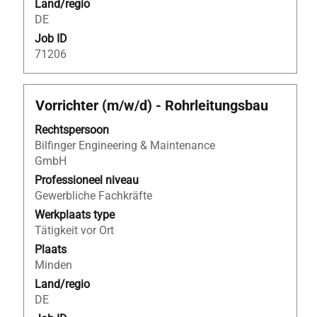
Land/regio
DE
Job ID
71206
Titel
Selecteer
Vorrichter (m/w/d) - Rohrleitungsbau
deze
Rechtspersoon
spatiebalk
Bilfinger Engineering & Maintenance
om
GmbH
de
volledige
Professioneel niveau
inhoud
Gewerbliche Fachkräfte
van
Werkplaats type
de
Tätigkeit vor Ort
functiegegevens
Plaats
weer
Minden
te
Land/regio
geven.
DE