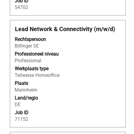
Job ID
54702
Titel
Selecteer
Lead Network & Connectivity (m/w/d)
deze
Rechtspersoon
spatiebalk
Bilfinger SE
om
de
Professioneel niveau
volledige
Professional
inhoud
Werkplaats type
van
Teilweise Homeoffice
de
Plaats
functiegegevens
Mannheim
weer
Land/regio
te
DE
geven.
Job ID
71152