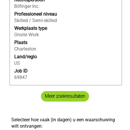
spatiebalk
Bilfinger Inc.
om
de
Professioneel niveau
volledige
Skilled / Semi-skilled
inhoud
Werkplaats type
van
Onsite Work
de
Plaats
functiegegevens
Charleston
weer
Land/regio
te
US
geven.
Job ID
69847
Meer zoekresultaten
Selecteer hoe vaak (in dagen) u een waarschuwing
wilt ontvangen: