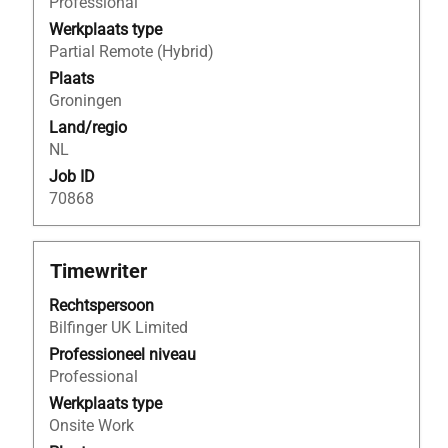
volledige
Professional
inhoud
Werkplaats type
van
Partial Remote (Hybrid)
de
Plaats
functiegegevens
Groningen
weer
Land/regio
te
NL
geven.
Job ID
70868
Titel
Selecteer
Timewriter
deze
Rechtspersoon
spatiebalk
Bilfinger UK Limited
om
de
Professioneel niveau
volledige
Professional
inhoud
Werkplaats type
van
Onsite Work
de