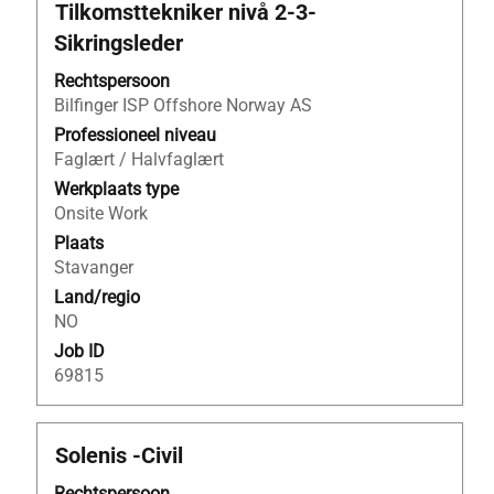
Titel
Selecteer
Tilkomsttekniker nivå 2-3-
deze
Sikringsleder
spatiebalk
om
Rechtspersoon
de
Bilfinger ISP Offshore Norway AS
volledige
Professioneel niveau
inhoud
Faglært / Halvfaglært
van
Werkplaats type
de
Onsite Work
functiegegevens
Plaats
weer
Stavanger
te
Land/regio
geven.
NO
Job ID
69815
Titel
Selecteer
Solenis -Civil
deze
Rechtspersoon