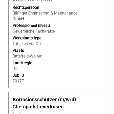
om
de
Rechtspersoon
volledige
Bilfinger Engineering & Maintenance
inhoud
GmbH
van
Professioneel niveau
de
Gewerbliche Fachkräfte
functiegegevens
Werkplaats type
weer
Tätigkeit vor Ort
te
geven.
Plaats
Bitterfeld-Wolfen
Land/regio
DE
Job ID
70177
Titel
Selecteer
Korrosionsschützer (m/w/d)
deze
Chempark Leverkusen
spatiebalk