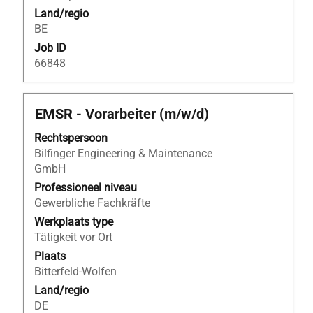
weer
te
Land/regio
te
bekijken.
BE
geven.
Job ID
66848
Titel
Selecteer
EMSR - Vorarbeiter (m/w/d)
deze
Rechtspersoon
spatiebalk
Bilfinger Engineering & Maintenance
om
GmbH
de
volledige
Professioneel niveau
inhoud
Gewerbliche Fachkräfte
van
Werkplaats type
de
Tätigkeit vor Ort
functiegegevens
Plaats
weer
Bitterfeld-Wolfen
te
Land/regio
geven.
DE