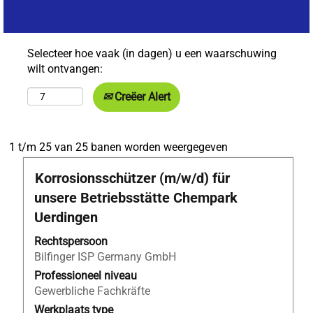
Selecteer hoe vaak (in dagen) u een waarschuwing
wilt ontvangen:
Creëer Alert
Zoekresultaten
1 t/m 25 van 25 banen worden weergegeven
voor
Titel
Selecteer
Korrosionsschützer (m/w/d) für
"Anlagenmechani
deze
AND
unsere Betriebsstätte Chempark
spatiebalk
Duitsland
Uerdingen
om
AND
de
Apprentices".
Rechtspersoon
volledige
1
Bilfinger ISP Germany GmbH
inhoud
t/m
Professioneel niveau
van
25
Gewerbliche Fachkräfte
de
van
Werkplaats type