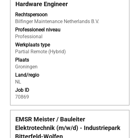
Titel
Selecteer
Hardware Engineer
deze
Rechtspersoon
spatiebalk
Bilfinger Maintenance Netherlands B.V.
om
de
Professioneel niveau
volledige
Professional
inhoud
Werkplaats type
van
Partial Remote (Hybrid)
de
Plaats
functiegegevens
Groningen
weer
Land/regio
te
NL
geven.
Job ID
70869
Titel
Selecteer
EMSR Meister / Bauleiter
deze
Elektrotechnik (m/w/d) - Industriepark
spatiebalk
Bitterfeld‑Wolfen