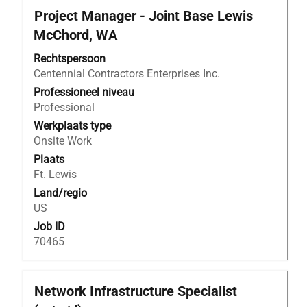
Titel
Selecteer
Project Manager - Joint Base Lewis
deze
McChord, WA
spatiebalk
om
Rechtspersoon
de
Centennial Contractors Enterprises Inc.
volledige
Professioneel niveau
inhoud
Professional
van
Werkplaats type
de
Onsite Work
functiegegevens
Plaats
weer
Ft. Lewis
te
Land/regio
geven.
US
Job ID
70465
Titel
Selecteer
Network Infrastructure Specialist
deze