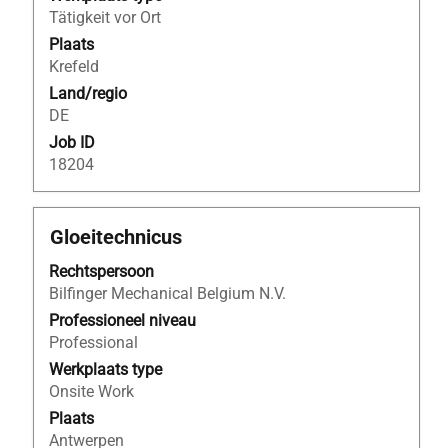
functiegegevens
25
Tätigkeit vor Ort
weer
banen
te
Plaats
worden
geven.
Krefeld
weergegeven
Gebruik
Land/regio
de
DE
tabtoets
Job ID
om
18204
naar
de
lijst
Titel
Selecteer
Gloeitechnicus
met
deze
banen
Rechtspersoon
spatiebalk
te
Bilfinger Mechanical Belgium N.V.
om
navigeren.
de
Professioneel niveau
Selecteer
volledige
Professional
een
inhoud
Werkplaats type
baan
van
Onsite Work
om
de
Plaats
de
functiegegevens
Antwerpen
details