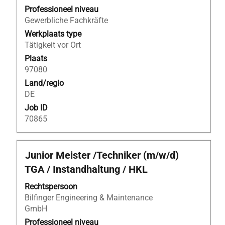
inhoud
Professioneel niveau
van
Gewerbliche Fachkräfte
de
Werkplaats type
functiegegevens
Tätigkeit vor Ort
weer
Plaats
te
97080
geven.
Land/regio
DE
Job ID
70865
Titel
Selecteer
Junior Meister /Techniker (m/w/d)
deze
TGA / Instandhaltung / HKL
spatiebalk
om
Rechtspersoon
de
Bilfinger Engineering & Maintenance
volledige
GmbH
inhoud
Professioneel niveau