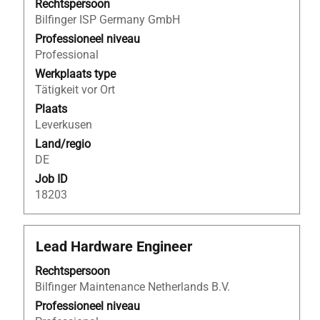
om
Rechtspersoon
de
Bilfinger ISP Germany GmbH
volledige
Professioneel niveau
inhoud
Professional
van
Werkplaats type
de
Tätigkeit vor Ort
functiegegevens
Plaats
weer
Leverkusen
te
Land/regio
geven.
DE
Job ID
18203
Titel
Selecteer
Lead Hardware Engineer
deze
Rechtspersoon
spatiebalk
Bilfinger Maintenance Netherlands B.V.
om
de
Professioneel niveau