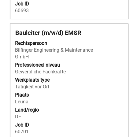
Job ID
60693
Titel
Selecteer
Bauleiter (m/w/d) EMSR
deze
Rechtspersoon
spatiebalk
Bilfinger Engineering & Maintenance
om
GmbH
de
volledige
Professioneel niveau
inhoud
Gewerbliche Fachkräfte
van
Werkplaats type
de
Tätigkeit vor Ort
functiegegevens
Plaats
weer
Leuna
te
Land/regio
geven.
DE
Job ID
60701