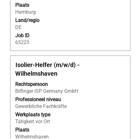
functiegegevens
25
Plaats
weer
van
Hamburg
te
25
Land/regio
geven.
banen
DE
worden
weergegeven
Job ID
Gebruik
65223
de
tabtoets
om
Titel
Selecteer
Isolier-Helfer (m/w/d) -
naar
deze
Wilhelmshaven
de
spatiebalk
lijst
om
Rechtspersoon
met
de
Bilfinger ISP Germany GmbH
banen
volledige
Professioneel niveau
te
inhoud
Gewerbliche Fachkräfte
navigeren.
van
Werkplaats type
Selecteer
de
Tätigkeit vor Ort
een
functiegegevens
Plaats
baan
weer
Wilhelmshaven
om
te