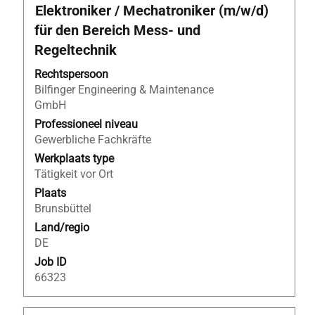
Titel
Selecteer
Elektroniker / Mechatroniker (m/w/d)
deze
für den Bereich Mess- und
spatiebalk
Regeltechnik
om
de
Rechtspersoon
volledige
Bilfinger Engineering & Maintenance
inhoud
GmbH
van
Professioneel niveau
de
Gewerbliche Fachkräfte
functiegegevens
Werkplaats type
weer
Tätigkeit vor Ort
te
geven.
Plaats
Brunsbüttel
Land/regio
DE
Job ID
66323