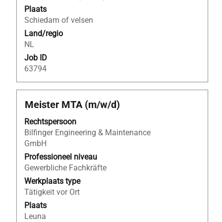
de
Plaats
functiegegevens
Schiedam of velsen
weer
Land/regio
te
NL
geven.
Job ID
63794
Titel
Selecteer
Meister MTA (m/w/d)
deze
Rechtspersoon
spatiebalk
Bilfinger Engineering & Maintenance
om
GmbH
de
volledige
Professioneel niveau
inhoud
Gewerbliche Fachkräfte
van
Werkplaats type
de
Tätigkeit vor Ort
functiegegevens
Plaats
weer
Leuna