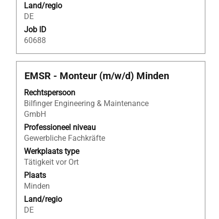
Land/regio
geven.
DE
Job ID
60688
Titel
Selecteer
EMSR - Monteur (m/w/d) Minden
deze
Rechtspersoon
spatiebalk
Bilfinger Engineering & Maintenance
om
GmbH
de
volledige
Professioneel niveau
inhoud
Gewerbliche Fachkräfte
van
Werkplaats type
de
Tätigkeit vor Ort
functiegegevens
Plaats
weer
Minden
te
Land/regio
geven.
DE