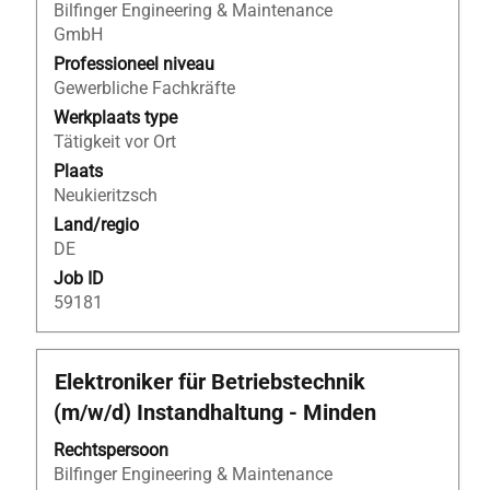
de
Bilfinger Engineering & Maintenance
volledige
GmbH
inhoud
Professioneel niveau
van
Gewerbliche Fachkräfte
de
Werkplaats type
functiegegevens
Tätigkeit vor Ort
weer
Plaats
te
Neukieritzsch
geven.
Land/regio
DE
Job ID
59181
Titel
Selecteer
Elektroniker für Betriebstechnik
deze
(m/w/d) Instandhaltung - Minden
spatiebalk
om
Rechtspersoon
de
Bilfinger Engineering & Maintenance