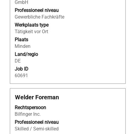
volledige
GmbH
inhoud
Professioneel niveau
van
Gewerbliche Fachkräfte
de
Werkplaats type
functiegegevens
Tätigkeit vor Ort
weer
Plaats
te
Minden
geven.
Land/regio
DE
Job ID
60691
Titel
Selecteer
Welder Foreman
deze
Rechtspersoon
spatiebalk
Bilfinger Inc.
om
de
Professioneel niveau
volledige
Skilled / Semi-skilled