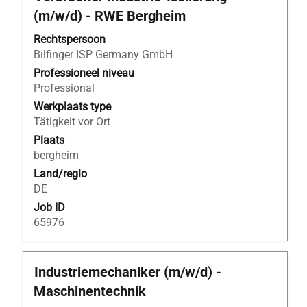
deze
(m/w/d) - RWE Bergheim
spatiebalk
om
Rechtspersoon
de
Bilfinger ISP Germany GmbH
volledige
Professioneel niveau
inhoud
Professional
van
Werkplaats type
de
Tätigkeit vor Ort
functiegegevens
Plaats
weer
bergheim
te
Land/regio
geven.
DE
Job ID
65976
Titel
Selecteer
Industriemechaniker (m/w/d) -
deze
Maschinentechnik
spatiebalk