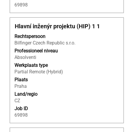
69898
Titel
Selecteer
Hlavní inženýr projektu (HIP) 1 1
deze
Rechtspersoon
spatiebalk
Bilfinger Czech Republic s.r.o.
om
de
Professioneel niveau
volledige
Absolventi
inhoud
Werkplaats type
van
Partial Remote (Hybrid)
de
Plaats
functiegegevens
Praha
weer
Land/regio
te
CZ
geven.
Job ID
69898