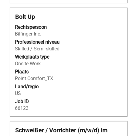
Titel
Selecteer
Bolt Up
deze
Rechtspersoon
spatiebalk
Bilfinger Inc.
om
de
Professioneel niveau
volledige
Skilled / Semi-skilled
inhoud
Werkplaats type
van
Onsite Work
de
Plaats
functiegegevens
Point Comfort_TX
weer
Land/regio
te
US
geven.
Job ID
66123
Titel
Selecteer
Schweißer / Vorrichter (m/w/d) im
deze