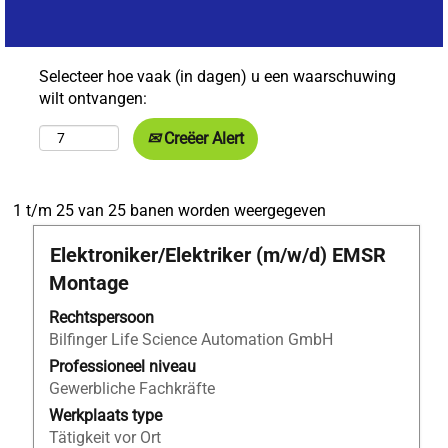
Selecteer hoe vaak (in dagen) u een waarschuwing
wilt ontvangen:
Creëer Alert
Zoekresultaten
1 t/m 25 van 25 banen worden weergegeven
voor
Titel
Selecteer
Elektroniker/Elektriker (m/w/d) EMSR
"Fachkraft
deze
für
Montage
spatiebalk
Lagerlogistik
om
Rechtspersoon
AND
de
Bilfinger Life Science Automation GmbH
Duitsland
volledige
AND
Professioneel niveau
inhoud
Apprentices".
Gewerbliche Fachkräfte
van
1
Werkplaats type
de
t/m
Tätigkeit vor Ort