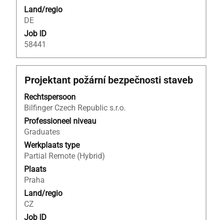
de
Land/regio
geven.
details
DE
te
Job ID
bekijken.
58441
Titel
Selecteer
Projektant požární bezpečnosti staveb
deze
Rechtspersoon
spatiebalk
Bilfinger Czech Republic s.r.o.
om
de
Professioneel niveau
volledige
Graduates
inhoud
Werkplaats type
van
Partial Remote (Hybrid)
de
Plaats
functiegegevens
Praha
weer
Land/regio
te
CZ
geven.
Job ID