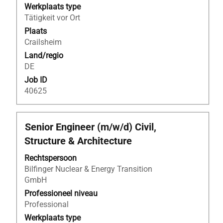
Werkplaats type
weer
Tätigkeit vor Ort
te
geven.
Plaats
Crailsheim
Land/regio
DE
Job ID
40625
Titel
Selecteer
Senior Engineer (m/w/d) Civil,
deze
Structure & Architecture
spatiebalk
om
Rechtspersoon
de
Bilfinger Nuclear & Energy Transition
volledige
GmbH
inhoud
Professioneel niveau
van
Professional
de
Werkplaats type