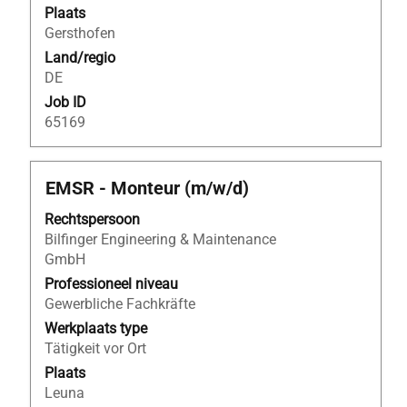
Plaats
te
Gersthofen
geven.
Land/regio
DE
Job ID
65169
Titel
Selecteer
EMSR - Monteur (m/w/d)
deze
Rechtspersoon
spatiebalk
Bilfinger Engineering & Maintenance
om
GmbH
de
volledige
Professioneel niveau
inhoud
Gewerbliche Fachkräfte
van
Werkplaats type
de
Tätigkeit vor Ort
functiegegevens
Plaats
weer
Leuna
te