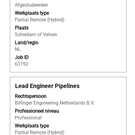
inhoud
Afgestudeerden
van
Werkplaats type
de
Partial Remote (Hybrid)
functiegegevens
Plaats
weer
Schiedam of Velsen
te
Land/regio
geven.
NL
Job ID
63792
Titel
Selecteer
Lead Engineer Pipelines
deze
Rechtspersoon
spatiebalk
Bilfinger Engineering Netherlands B.V.
om
de
Professioneel niveau
volledige
Professional
inhoud
Werkplaats type
van
Partial Remote (Hybrid)