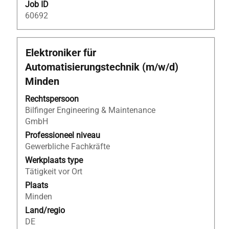
Job ID
60692
Titel
Selecteer
Elektroniker für
deze
Automatisierungstechnik (m/w/d)
spatiebalk
Minden
om
de
Rechtspersoon
volledige
Bilfinger Engineering & Maintenance
inhoud
GmbH
van
Professioneel niveau
de
Gewerbliche Fachkräfte
functiegegevens
Werkplaats type
weer
Tätigkeit vor Ort
te
geven.
Plaats
Minden
Land/regio
DE