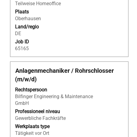
functiegegevens
Teilweise Homeoffice
weer
Plaats
te
Oberhausen
geven.
Land/regio
DE
Job ID
65165
Titel
Selecteer
Anlagenmechaniker / Rohrschlosser
deze
(m/w/d)
spatiebalk
om
Rechtspersoon
de
Bilfinger Engineering & Maintenance
volledige
GmbH
inhoud
Professioneel niveau
van
Gewerbliche Fachkräfte
de
Werkplaats type
functiegegevens
Tätigkeit vor Ort
weer