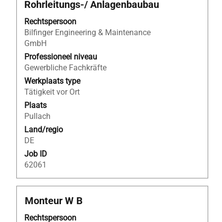
Rohrleitungs-/ Anlagenbaubau
spatiebalk
om
Rechtspersoon
de
Bilfinger Engineering & Maintenance
volledige
GmbH
inhoud
Professioneel niveau
van
Gewerbliche Fachkräfte
de
Werkplaats type
functiegegevens
Tätigkeit vor Ort
weer
Plaats
te
Pullach
geven.
Land/regio
DE
Job ID
62061
Titel
Selecteer
Monteur W B
deze
Rechtspersoon
spatiebalk