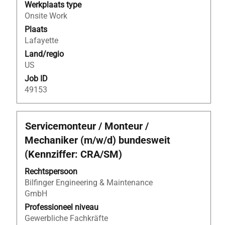
inhoud
Werkplaats type
van
Onsite Work
de
Plaats
functiegegevens
Lafayette
weer
Land/regio
te
US
geven.
Job ID
49153
Titel
Selecteer
Servicemonteur / Monteur /
deze
Mechaniker (m/w/d) bundesweit
spatiebalk
(Kennziffer: CRA/SM)
om
de
Rechtspersoon
volledige
Bilfinger Engineering & Maintenance
inhoud
GmbH
van
Professioneel niveau
de
Gewerbliche Fachkräfte
functiegegevens