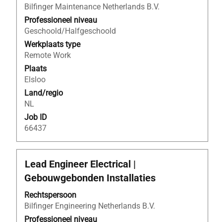
Bilfinger Maintenance Netherlands B.V.
om
de
Professioneel niveau
volledige
Geschoold/Halfgeschoold
inhoud
Werkplaats type
van
Remote Work
de
Plaats
functiegegevens
Elsloo
weer
Land/regio
te
NL
geven.
Job ID
66437
Titel
Selecteer
Lead Engineer Electrical |
deze
Gebouwgebonden Installaties
spatiebalk
om
Rechtspersoon
de
Bilfinger Engineering Netherlands B.V.
volledige
Professioneel niveau