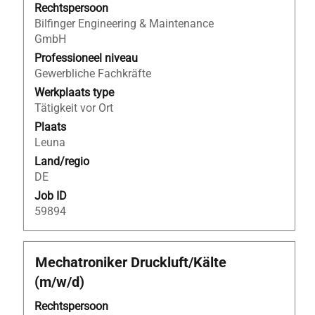
om
Rechtspersoon
de
Bilfinger Engineering & Maintenance
volledige
GmbH
inhoud
Professioneel niveau
van
Gewerbliche Fachkräfte
de
Werkplaats type
functiegegevens
Tätigkeit vor Ort
weer
Plaats
te
Leuna
geven.
Land/regio
DE
Job ID
59894
Titel
Selecteer
Mechatroniker Druckluft/Kälte
deze
(m/w/d)
spatiebalk
om
Rechtspersoon