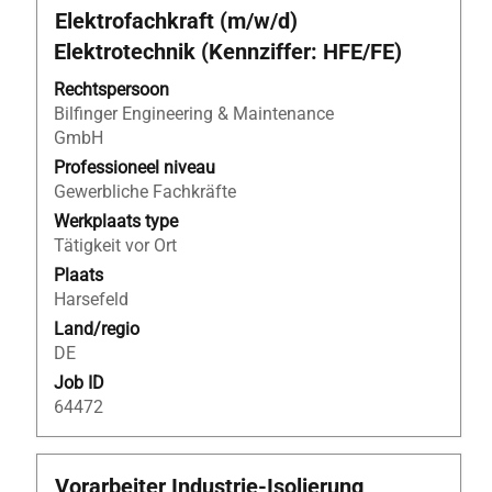
Titel
Selecteer
Elektrofachkraft (m/w/d)
deze
Elektrotechnik (Kennziffer: HFE/FE)
spatiebalk
om
Rechtspersoon
de
Bilfinger Engineering & Maintenance
volledige
GmbH
inhoud
Professioneel niveau
van
Gewerbliche Fachkräfte
de
Werkplaats type
functiegegevens
Tätigkeit vor Ort
weer
Plaats
te
Harsefeld
geven.
Land/regio
DE
Job ID
64472
Titel
Selecteer
Vorarbeiter Industrie-Isolierung