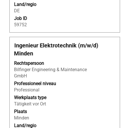
te
Land/regio
geven.
DE
Job ID
59752
Titel
Selecteer
Ingenieur Elektrotechnik (m/w/d)
deze
Minden
spatiebalk
om
Rechtspersoon
de
Bilfinger Engineering & Maintenance
volledige
GmbH
inhoud
Professioneel niveau
van
Professional
de
Werkplaats type
functiegegevens
Tätigkeit vor Ort
weer
Plaats
te
Minden
geven.
Land/regio