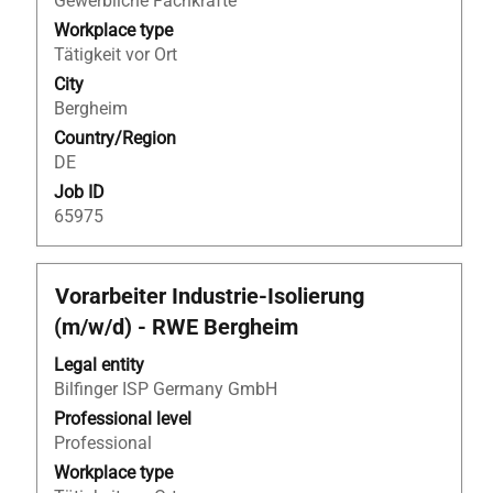
view
Gewerbliche Fachkräfte
the
Workplace type
full
Tätigkeit vor Ort
contents
City
of
Bergheim
the
Country/Region
job
DE
information.
Job ID
65975
Title
Select
Vorarbeiter Industrie-Isolierung
with
(m/w/d) - RWE Bergheim
space
bar
Legal entity
to
Bilfinger ISP Germany GmbH
view
Professional level
the
Professional
full
Workplace type
contents