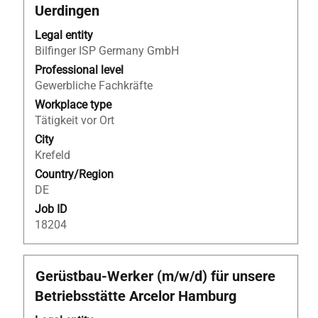
Uerdingen
bar
to
Legal entity
view
Bilfinger ISP Germany GmbH
the
Professional level
full
Gewerbliche Fachkräfte
contents
Workplace type
of
Tätigkeit vor Ort
the
job
City
information.
Krefeld
Country/Region
DE
Job ID
18204
Title
Select
Gerüstbau-Werker (m/w/d) für unsere
with
Betriebsstätte Arcelor Hamburg
space