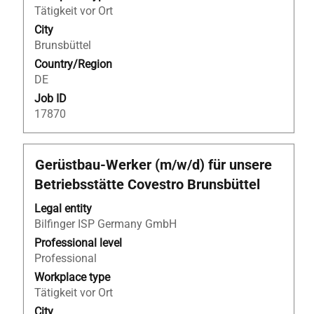
contents
Tätigkeit vor Ort
of
City
the
Brunsbüttel
job
Country/Region
information.
DE
Job ID
17870
Title
Select
Gerüstbau-Werker (m/w/d) für unsere
with
Betriebsstätte Covestro Brunsbüttel
space
bar
Legal entity
to
Bilfinger ISP Germany GmbH
view
Professional level
the
Professional
full
Workplace type
contents
Tätigkeit vor Ort
of
City