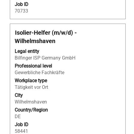
Job ID
70733
Title
Select
Isolier-Helfer (m/w/d) -
with
Wilhelmshaven
space
bar
Legal entity
to
Bilfinger ISP Germany GmbH
view
Professional level
the
Gewerbliche Fachkräfte
full
Workplace type
contents
Tätigkeit vor Ort
of
City
the
Wilhelmshaven
job
Country/Region
information.
DE
Job ID
58441