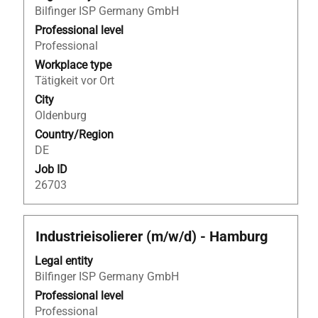
Bilfinger ISP Germany GmbH
bar
to
Professional level
view
Professional
the
Workplace type
full
Tätigkeit vor Ort
contents
City
of
Oldenburg
the
Country/Region
job
DE
information.
Job ID
26703
Title
Select
Industrieisolierer (m/w/d) - Hamburg
with
Legal entity
space
Bilfinger ISP Germany GmbH
bar
to
Professional level
view
Professional