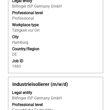
bar
Legal entity
to
Bilfinger ISP Germany GmbH
view
Professional level
the
Professional
full
Workplace type
contents
Tätigkeit vor Ort
of
City
the
Hamburg
job
Country/Region
information.
DE
Job ID
1983
Title
Select
Industrieisolierer (m/w/d)
with
Legal entity
space
Bilfinger ISP Germany GmbH
bar
to
Professional level