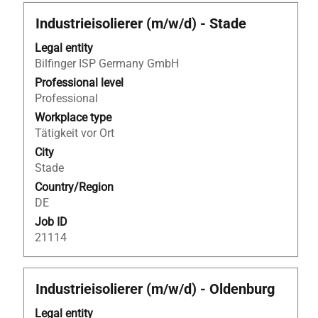
the
Job
Title
Select
Industrieisolierer (m/w/d) - Stade
List.
with
Legal entity
Select
space
Bilfinger ISP Germany GmbH
to
bar
view
to
Professional level
the
view
Professional
full
the
Workplace type
details
full
Tätigkeit vor Ort
of
contents
City
the
of
Stade
job.
the
Country/Region
job
DE
information.
Job ID
21114
Title
Select
Industrieisolierer (m/w/d) - Oldenburg
with
Legal entity
space