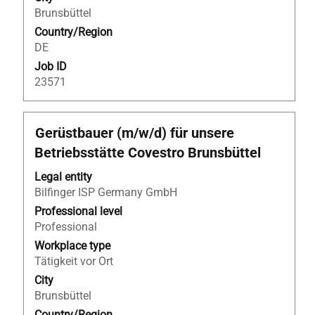
the
Brunsbüttel
job
Country/Region
information.
DE
Job ID
23571
Title
Select
Gerüstbauer (m/w/d) für unsere
with
Betriebsstätte Covestro Brunsbüttel
space
bar
Legal entity
to
Bilfinger ISP Germany GmbH
view
Professional level
the
Professional
full
Workplace type
contents
Tätigkeit vor Ort
of
City
the
Brunsbüttel
job
Country/Region