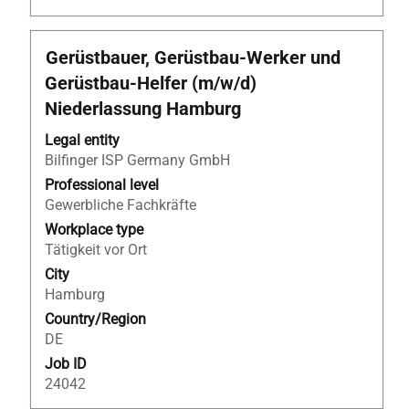
Title
Select
Gerüstbauer, Gerüstbau-Werker und
with
Gerüstbau-Helfer (m/w/d)
space
Niederlassung Hamburg
bar
to
Legal entity
view
Bilfinger ISP Germany GmbH
the
Professional level
full
Gewerbliche Fachkräfte
contents
Workplace type
of
Tätigkeit vor Ort
the
job
City
information.
Hamburg
Country/Region
DE
Job ID
24042