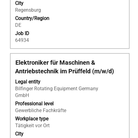
City
Regensburg
Country/Region
DE
Job ID
64934
Title
Select
Elektroniker für Maschinen &
with
Antriebstechnik im Prüffeld (m/w/d)
space
bar
Legal entity
to
Bilfinger Rotating Equipment Germany
view
GmbH
the
Professional level
full
Gewerbliche Fachkräfte
contents
Workplace type
of
Tätigkeit vor Ort
the
City
job