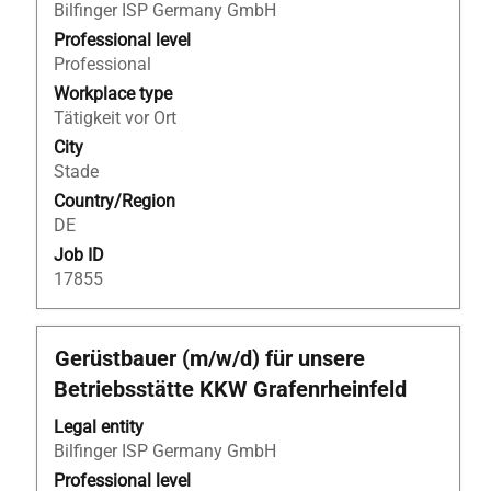
to
Bilfinger ISP Germany GmbH
view
Professional level
the
Professional
full
Workplace type
contents
Tätigkeit vor Ort
of
City
the
Stade
job
Country/Region
information.
DE
Job ID
17855
Title
Select
Gerüstbauer (m/w/d) für unsere
with
Betriebsstätte KKW Grafenrheinfeld
space
bar
Legal entity
to
Bilfinger ISP Germany GmbH
view
Professional level