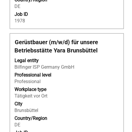
information.
DE
Job ID
1978
Title
Select
Gerüstbauer (m/w/d) für unsere
with
Betriebsstätte Yara Brunsbüttel
space
bar
Legal entity
to
Bilfinger ISP Germany GmbH
view
Professional level
the
Professional
full
Workplace type
contents
Tätigkeit vor Ort
of
City
the
Brunsbüttel
job
Country/Region
information.
DE