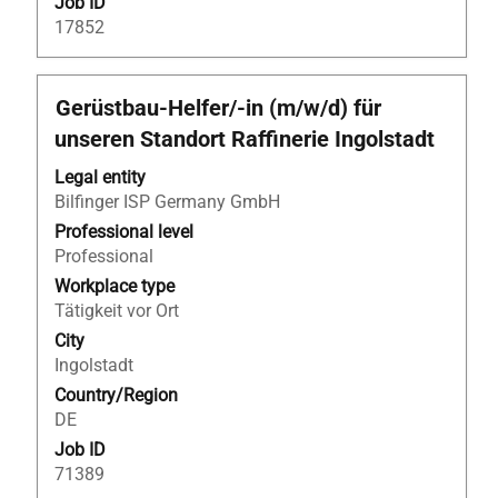
Job ID
17852
Title
Select
Gerüstbau-Helfer/-in (m/w/d) für
with
unseren Standort Raffinerie Ingolstadt
space
bar
Legal entity
to
Bilfinger ISP Germany GmbH
view
Professional level
the
Professional
full
Workplace type
contents
Tätigkeit vor Ort
of
City
the
Ingolstadt
job
Country/Region
information.
DE
Job ID
71389