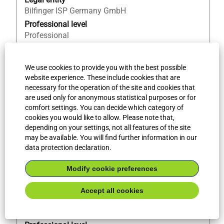
view
Bilfinger ISP Germany GmbH
the
Professional level
full
Professional
contents
Workplace type
of
Tätigkeit vor Ort
the
We use cookies to provide you with the best possible
job
City
website experience. These include cookies that are
information.
Augsburg/Gersthofen und Umgebu
necessary for the operation of the site and cookies that
Country/Region
are used only for anonymous statistical purposes or for
comfort settings. You can decide which category of
DE
cookies you would like to allow. Please note that,
Job ID
depending on your settings, not all features of the site
61596
may be available. You will find further information in our
data protection declaration.
Title
Select
Elektroniker/Elektriker (m/w/d) EMSR
Modify cookie preferences
with
Montage
space
Accept all cookies
bar
Legal entity
to
Bilfinger Life Science Automation GmbH
view