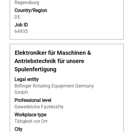
Regensburg
information.
Country/Region
DE
Job ID
64935
Title
Select
Elektroniker für Maschinen &
with
Antriebstechnik für unsere
space
Spulenfertigung
bar
to
Legal entity
view
Bilfinger Rotating Equipment Germany
the
GmbH
full
Professional level
contents
Gewerbliche Fachkräfte
of
Workplace type
the
Tätigkeit vor Ort
job
information.
City