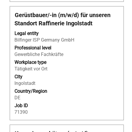
Title
Select
Gerüstbauer/-in (m/w/d) für unseren
with
Standort Raffinerie Ingolstadt
space
bar
Legal entity
to
Bilfinger ISP Germany GmbH
view
Professional level
the
Gewerbliche Fachkräfte
full
Workplace type
contents
Tätigkeit vor Ort
of
City
the
Ingolstadt
job
Country/Region
information.
DE
Job ID
71390