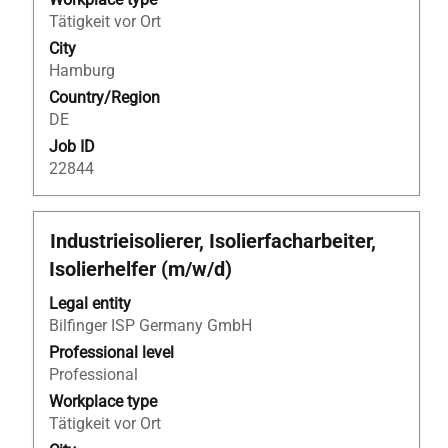
of
Tätigkeit vor Ort
the
job
City
information.
Hamburg
Country/Region
DE
Job ID
22844
Title
Select
Industrieisolierer, Isolierfacharbeiter,
with
Isolierhelfer (m/w/d)
space
bar
Legal entity
to
Bilfinger ISP Germany GmbH
view
Professional level
the
Professional
full
Workplace type
contents
Tätigkeit vor Ort
of