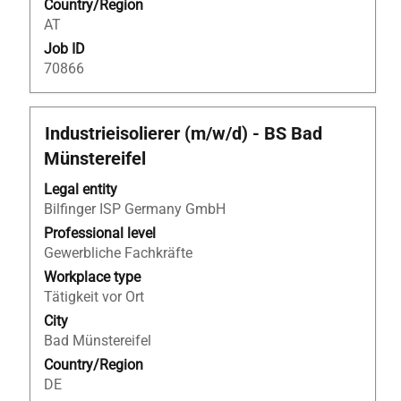
Country/Region
job
AT
information.
Job ID
70866
Title
Select
Industrieisolierer (m/w/d) - BS Bad
with
Münstereifel
space
bar
Legal entity
to
Bilfinger ISP Germany GmbH
view
Professional level
the
Gewerbliche Fachkräfte
full
Workplace type
contents
Tätigkeit vor Ort
of
City
the
Bad Münstereifel
job
Country/Region
information.
DE