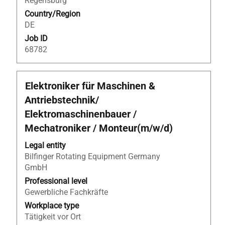
Regensburg
information.
Country/Region
DE
Job ID
68782
Title
Select
Elektroniker für Maschinen &
with
Antriebstechnik/
space
Elektromaschinenbauer /
bar
Mechatroniker / Monteur(m/w/d)
to
view
Legal entity
the
Bilfinger Rotating Equipment Germany
full
GmbH
contents
Professional level
of
Gewerbliche Fachkräfte
the
job
Workplace type
information.
Tätigkeit vor Ort