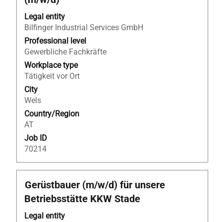
space
bar
Legal entity
to
Bilfinger Industrial Services GmbH
view
Professional level
the
Gewerbliche Fachkräfte
full
Workplace type
contents
Tätigkeit vor Ort
of
City
the
Wels
job
Country/Region
information.
AT
Job ID
70214
Title
Select
Gerüstbauer (m/w/d) für unsere
with
Betriebsstätte KKW Stade
space
bar
Legal entity