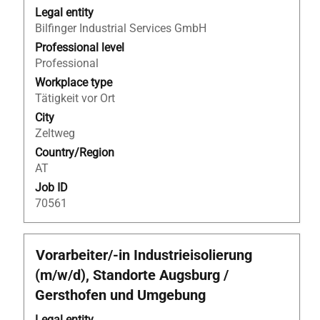
with
Legal entity
space
Bilfinger Industrial Services GmbH
bar
to
Professional level
view
Professional
the
Workplace type
full
Tätigkeit vor Ort
contents
City
of
Zeltweg
the
Country/Region
job
AT
information.
Job ID
70561
Title
Select
Vorarbeiter/-in Industrieisolierung
with
(m/w/d), Standorte Augsburg /
space
Gersthofen und Umgebung
bar
to
Legal entity