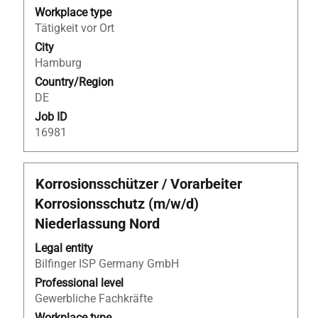
the
Workplace type
full
Tätigkeit vor Ort
contents
City
of
Hamburg
the
Country/Region
job
DE
information.
Job ID
16981
Title
Select
Korrosionsschützer / Vorarbeiter
with
Korrosionsschutz (m/w/d)
space
Niederlassung Nord
bar
to
Legal entity
view
Bilfinger ISP Germany GmbH
the
Professional level
full
Gewerbliche Fachkräfte
contents
Workplace type