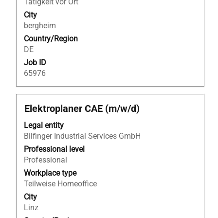
Tätigkeit vor Ort
of
City
the
bergheim
job
Country/Region
information.
DE
Job ID
65976
Title
Select
Elektroplaner CAE (m/w/d)
with
Legal entity
space
Bilfinger Industrial Services GmbH
bar
to
Professional level
view
Professional
the
Workplace type
full
Teilweise Homeoffice
contents
City
of
Linz
the