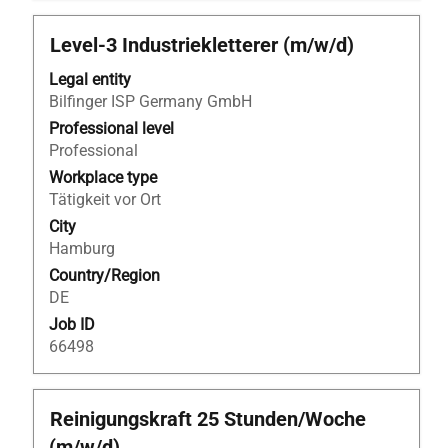
Title
Select
Level-3 Industriekletterer (m/w/d)
with
Legal entity
space
Bilfinger ISP Germany GmbH
bar
to
Professional level
view
Professional
the
Workplace type
full
Tätigkeit vor Ort
contents
City
of
Hamburg
the
Country/Region
job
DE
information.
Job ID
66498
Title
Select
Reinigungskraft 25 Stunden/Woche
with
(m/w/d)