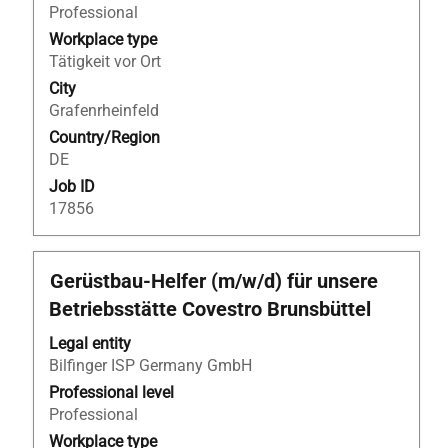
the
Professional
full
Workplace type
contents
Tätigkeit vor Ort
of
City
the
Grafenrheinfeld
job
Country/Region
information.
DE
Job ID
17856
Title
Select
Gerüstbau-Helfer (m/w/d) für unsere
with
Betriebsstätte Covestro Brunsbüttel
space
bar
Legal entity
to
Bilfinger ISP Germany GmbH
view
Professional level
the
Professional
full
Workplace type