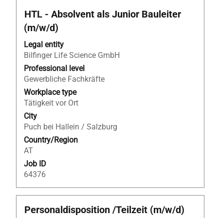
Title
Select
HTL - Absolvent als Junior Bauleiter
with
(m/w/d)
space
bar
Legal entity
to
Bilfinger Life Science GmbH
view
Professional level
the
Gewerbliche Fachkräfte
full
Workplace type
contents
Tätigkeit vor Ort
of
City
the
Puch bei Hallein / Salzburg
job
Country/Region
information.
AT
Job ID
64376
Title
Select
Personaldisposition /Teilzeit (m/w/d)