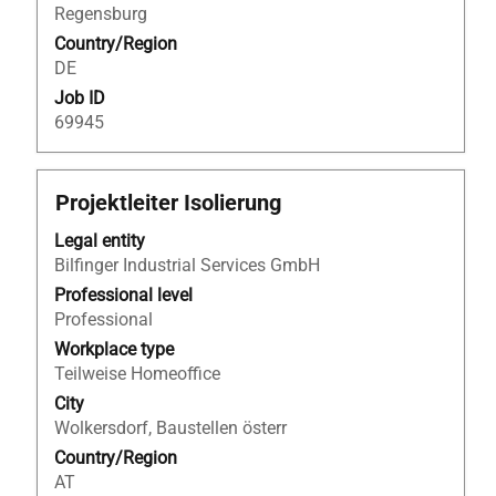
Regensburg
Country/Region
DE
Job ID
69945
Title
Select
Projektleiter Isolierung
with
Legal entity
space
Bilfinger Industrial Services GmbH
bar
to
Professional level
view
Professional
the
Workplace type
full
Teilweise Homeoffice
contents
City
of
Wolkersdorf, Baustellen österr
the
Country/Region
job
AT
information.