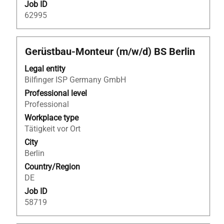
Job ID
62995
Title
Select
Gerüstbau-Monteur (m/w/d) BS Berlin
with
Legal entity
space
Bilfinger ISP Germany GmbH
bar
to
Professional level
view
Professional
the
Workplace type
full
Tätigkeit vor Ort
contents
City
of
Berlin
the
Country/Region
job
DE
information.
Job ID
58719