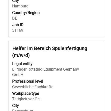
City
the
Hamburg
job
Country/Region
information.
DE
Job ID
31169
Title
Select
Helfer im Bereich Spulenfertigung
with
(m/w/d)
space
bar
Legal entity
to
Bilfinger Rotating Equipment Germany
view
GmbH
the
Professional level
full
Gewerbliche Fachkräfte
contents
Workplace type
of
Tätigkeit vor Ort
the
City
job