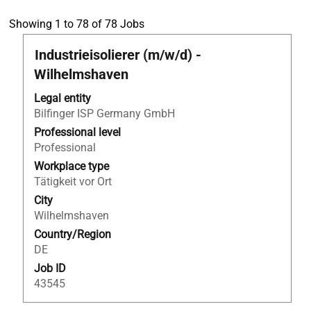
Search
Showing 1 to 78 of 78 Jobs
results
Title
Select
Industrieisolierer (m/w/d) -
for
with
"Lehrstelle
Wilhelmshaven
space
Büro
bar
Legal entity
Österreich".
to
Bilfinger ISP Germany GmbH
Showing
view
1
Professional level
the
to
Professional
full
78
Workplace type
contents
of
Tätigkeit vor Ort
of
78
City
the
Jobs
Wilhelmshaven
job
Use
Country/Region
information.
the
DE
Tab
key
Job ID
to
43545
navigate