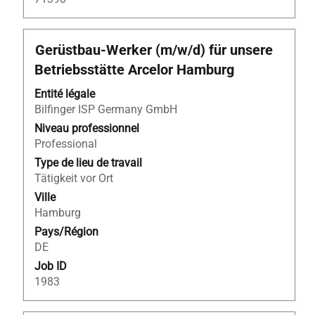
Titre
Sélectionnez
Gerüstbau-Werker (m/w/d) für unsere
avec
Betriebsstätte Arcelor Hamburg
la
barre
Entité légale
d’espacement
Bilfinger ISP Germany GmbH
pour
Niveau professionnel
afficher
Professional
tout
Type de lieu de travail
le
Tätigkeit vor Ort
contenu
Ville
des
Hamburg
informations
Pays/Région
d’emploi.
DE
Job ID
1983