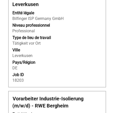
la
Leverkusen
barre
d’espacement
Entité légale
pour
Bilfinger ISP Germany GmbH
afficher
Niveau professionnel
tout
Professional
le
Type de lieu de travail
contenu
Tätigkeit vor Ort
des
informations
Ville
d’emploi.
Leverkusen
Pays/Région
DE
Job ID
18203
Titre
Sélectionnez
Vorarbeiter Industrie-Isolierung
avec
(m/w/d) - RWE Bergheim
la