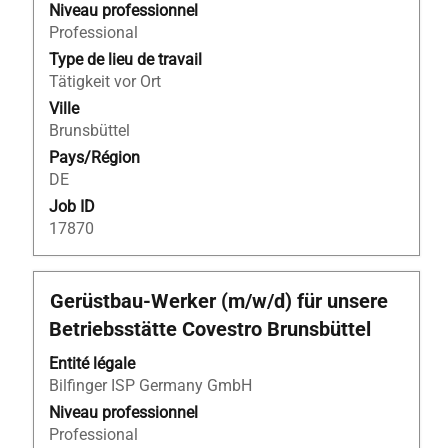
pour
Niveau professionnel
afficher
Professional
tout
Type de lieu de travail
le
Tätigkeit vor Ort
contenu
Ville
des
Brunsbüttel
informations
Pays/Région
d’emploi.
DE
Job ID
17870
Titre
Sélectionnez
Gerüstbau-Werker (m/w/d) für unsere
avec
Betriebsstätte Covestro Brunsbüttel
la
barre
Entité légale
d’espacement
Bilfinger ISP Germany GmbH
pour
Niveau professionnel
afficher
Professional