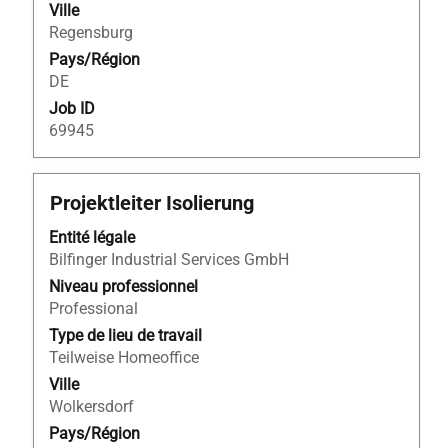
d’emploi.
Ville
Regensburg
Pays/Région
DE
Job ID
69945
Titre
Sélectionnez
Projektleiter Isolierung
avec
Entité légale
la
Bilfinger Industrial Services GmbH
barre
d’espacement
Niveau professionnel
pour
Professional
afficher
Type de lieu de travail
tout
Teilweise Homeoffice
le
Ville
contenu
Wolkersdorf
des
Pays/Région
informations