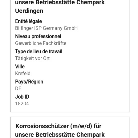
unsere Betriebsstätte Chempark
la
Uerdingen
barre
d’espacement
Entité légale
pour
Bilfinger ISP Germany GmbH
afficher
Niveau professionnel
tout
Gewerbliche Fachkräfte
le
Type de lieu de travail
contenu
Tätigkeit vor Ort
des
informations
Ville
d’emploi.
Krefeld
Pays/Région
DE
Job ID
18204
Titre
Sélectionnez
Korrosionsschützer (m/w/d) für
avec
unsere Betriebsstätte Chempark