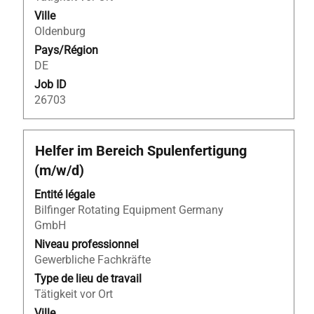
le
Ville
contenu
Oldenburg
des
Pays/Région
informations
DE
d’emploi.
Job ID
26703
Titre
Sélectionnez
Helfer im Bereich Spulenfertigung
avec
(m/w/d)
la
barre
Entité légale
d’espacement
Bilfinger Rotating Equipment Germany
pour
GmbH
afficher
Niveau professionnel
tout
Gewerbliche Fachkräfte
le
Type de lieu de travail
contenu
Tätigkeit vor Ort
des
Ville