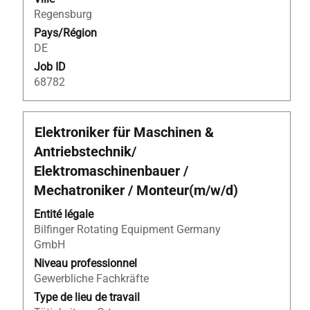
informations
Regensburg
d’emploi.
Pays/Région
DE
Job ID
68782
Titre
Sélectionnez
Elektroniker für Maschinen &
avec
Antriebstechnik/
la
Elektromaschinenbauer /
barre
Mechatroniker / Monteur(m/w/d)
d’espacement
pour
Entité légale
afficher
Bilfinger Rotating Equipment Germany
tout
GmbH
le
Niveau professionnel
contenu
Gewerbliche Fachkräfte
des
informations
Type de lieu de travail