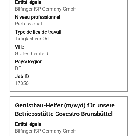
barre
Entité légale
d’espacement
Bilfinger ISP Germany GmbH
pour
Niveau professionnel
afficher
Professional
tout
Type de lieu de travail
le
Tätigkeit vor Ort
contenu
Ville
des
Grafenrheinfeld
informations
Pays/Région
d’emploi.
DE
Job ID
17856
Titre
Sélectionnez
Gerüstbau-Helfer (m/w/d) für unsere
avec
Betriebsstätte Covestro Brunsbüttel
la
barre
Entité légale
d’espacement
Bilfinger ISP Germany GmbH