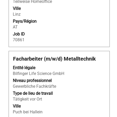
Teilweise Homeoffice
contenu
Ville
des
Linz
informations
Pays/Région
d’emploi.
AT
Job ID
70861
Titre
Sélectionnez
Facharbeiter (m/w/d) Metalltechnik
avec
Entité légale
la
Bilfinger Life Science GmbH
barre
d’espacement
Niveau professionnel
pour
Gewerbliche Fachkräfte
afficher
Type de lieu de travail
tout
Tätigkeit vor Ort
le
Ville
contenu
Puch bei Hallein
des