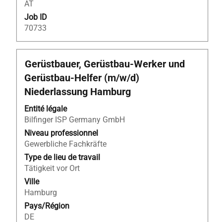
AT
d’emploi.
Job ID
70733
Titre
Sélectionnez
Gerüstbauer, Gerüstbau-Werker und
avec
Gerüstbau-Helfer (m/w/d)
la
Niederlassung Hamburg
barre
d’espacement
Entité légale
pour
Bilfinger ISP Germany GmbH
afficher
Niveau professionnel
tout
Gewerbliche Fachkräfte
le
Type de lieu de travail
contenu
Tätigkeit vor Ort
des
informations
Ville
d’emploi.
Hamburg
Pays/Région
DE