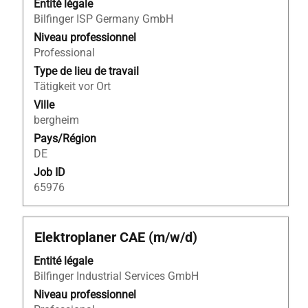
barre
Entité légale
d’espacement
Bilfinger ISP Germany GmbH
pour
Niveau professionnel
afficher
Professional
tout
Type de lieu de travail
le
Tätigkeit vor Ort
contenu
Ville
des
bergheim
informations
Pays/Région
d’emploi.
DE
Job ID
65976
Titre
Sélectionnez
Elektroplaner CAE (m/w/d)
avec
Entité légale
la
Bilfinger Industrial Services GmbH
barre
d’espacement
Niveau professionnel