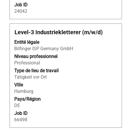
Job ID
24042
Titre
Sélectionnez
Level-3 Industriekletterer (m/w/d)
avec
Entité légale
la
Bilfinger ISP Germany GmbH
barre
d’espacement
Niveau professionnel
pour
Professional
afficher
Type de lieu de travail
tout
Tätigkeit vor Ort
le
Ville
contenu
Hamburg
des
Pays/Région
informations
DE
d’emploi.
Job ID
66498