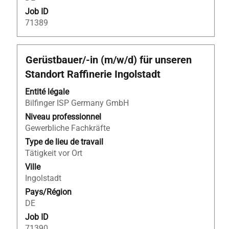
Job ID
71389
Titre
Sélectionnez
Gerüstbauer/-in (m/w/d) für unseren
avec
Standort Raffinerie Ingolstadt
la
barre
Entité légale
d’espacement
Bilfinger ISP Germany GmbH
pour
Niveau professionnel
afficher
Gewerbliche Fachkräfte
tout
Type de lieu de travail
le
Tätigkeit vor Ort
contenu
Ville
des
Ingolstadt
informations
Pays/Région
d’emploi.
DE
Job ID
71390