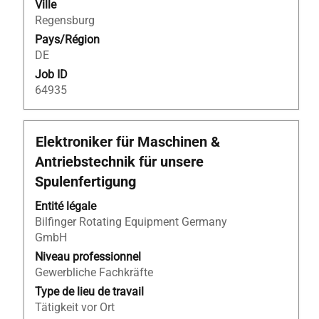
Ville
informations
Regensburg
d’emploi.
Pays/Région
DE
Job ID
64935
Titre
Sélectionnez
Elektroniker für Maschinen &
avec
Antriebstechnik für unsere
la
Spulenfertigung
barre
d’espacement
Entité légale
pour
Bilfinger Rotating Equipment Germany
afficher
GmbH
tout
Niveau professionnel
le
Gewerbliche Fachkräfte
contenu
Type de lieu de travail
des
Tätigkeit vor Ort
informations