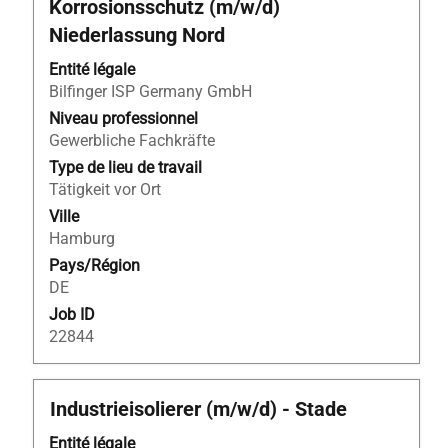
Korrosionsschutz (m/w/d)
la
Niederlassung Nord
barre
d’espacement
Entité légale
pour
Bilfinger ISP Germany GmbH
afficher
Niveau professionnel
tout
Gewerbliche Fachkräfte
le
Type de lieu de travail
contenu
Tätigkeit vor Ort
des
informations
Ville
d’emploi.
Hamburg
Pays/Région
DE
Job ID
22844
Titre
Sélectionnez
Industrieisolierer (m/w/d) - Stade
avec
Entité légale