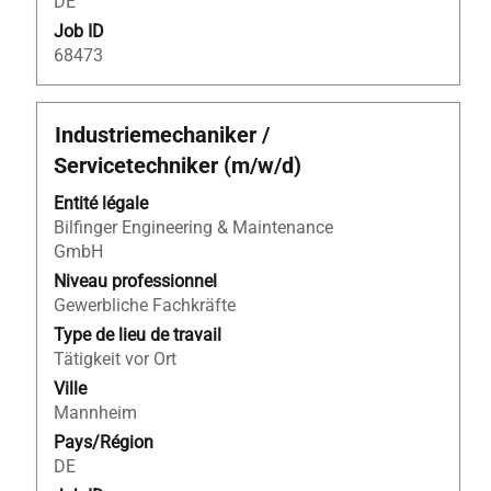
DE
d’emploi
Utilisez
Job ID
la
68473
touche
tabulation
pour
Titre
Sélectionnez
Industriemechaniker /
naviguer
avec
Servicetechniker (m/w/d)
dans
la
la
barre
Entité légale
liste
d’espacement
Bilfinger Engineering & Maintenance
d’emplois.
pour
GmbH
Sélectionnez
afficher
Niveau professionnel
pour
tout
Gewerbliche Fachkräfte
afficher
le
Type de lieu de travail
les
contenu
Tätigkeit vor Ort
détails
des
Ville
complets
informations
Mannheim
de
d’emploi.
l’emploi.
Pays/Région
DE