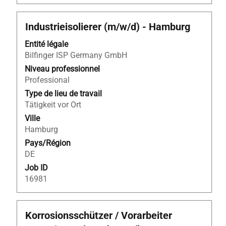
Titre
Sélectionnez
Industrieisolierer (m/w/d) - Hamburg
avec
Entité légale
la
Bilfinger ISP Germany GmbH
barre
d’espacement
Niveau professionnel
pour
Professional
afficher
Type de lieu de travail
tout
Tätigkeit vor Ort
le
Ville
contenu
Hamburg
des
Pays/Région
informations
DE
d’emploi.
Job ID
16981
Titre
Sélectionnez
Korrosionsschützer / Vorarbeiter
avec