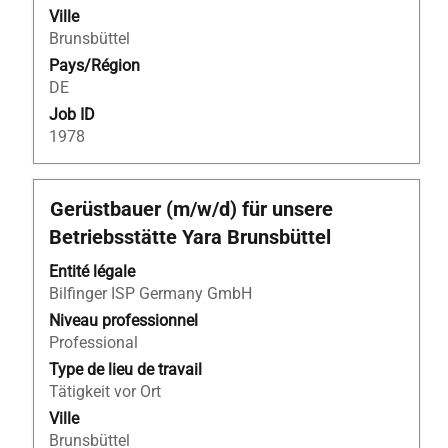
contenu
Ville
des
Brunsbüttel
informations
Pays/Région
d’emploi.
DE
Job ID
1978
Titre
Sélectionnez
Gerüstbauer (m/w/d) für unsere
avec
Betriebsstätte Yara Brunsbüttel
la
barre
Entité légale
d’espacement
Bilfinger ISP Germany GmbH
pour
Niveau professionnel
afficher
Professional
tout
Type de lieu de travail
le
Tätigkeit vor Ort
contenu
Ville
des
Brunsbüttel
informations