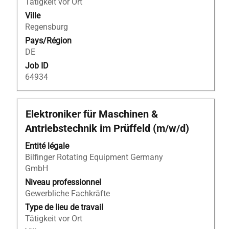
d’emploi.
Tätigkeit vor Ort
Ville
Regensburg
Pays/Région
DE
Job ID
64934
Titre
Sélectionnez
Elektroniker für Maschinen &
avec
Antriebstechnik im Prüffeld (m/w/d)
la
barre
Entité légale
d’espacement
Bilfinger Rotating Equipment Germany
pour
GmbH
afficher
Niveau professionnel
tout
Gewerbliche Fachkräfte
le
Type de lieu de travail
contenu
Tätigkeit vor Ort
des