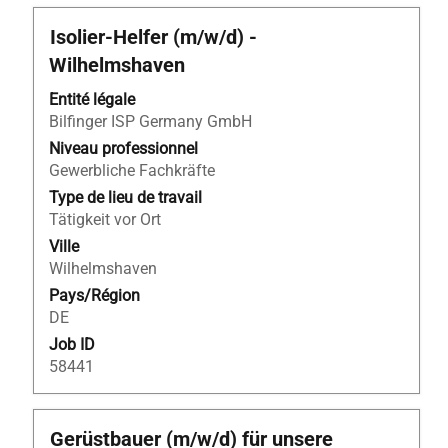
Titre
Sélectionnez
Isolier-Helfer (m/w/d) -
avec
Wilhelmshaven
la
barre
Entité légale
d’espacement
Bilfinger ISP Germany GmbH
pour
Niveau professionnel
afficher
Gewerbliche Fachkräfte
tout
Type de lieu de travail
le
Tätigkeit vor Ort
contenu
Ville
des
Wilhelmshaven
informations
Pays/Région
d’emploi.
DE
Job ID
58441
Titre
Sélectionnez
Gerüstbauer (m/w/d) für unsere