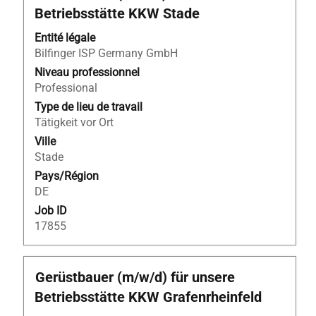
avec
Betriebsstätte KKW Stade
la
barre
Entité légale
d’espacement
Bilfinger ISP Germany GmbH
pour
Niveau professionnel
afficher
Professional
tout
Type de lieu de travail
le
Tätigkeit vor Ort
contenu
Ville
des
Stade
informations
Pays/Région
d’emploi.
DE
Job ID
17855
Titre
Sélectionnez
Gerüstbauer (m/w/d) für unsere
avec
Betriebsstätte KKW Grafenrheinfeld
la