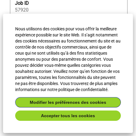
Job ID
57920
Nous utilisons des cookies pour vous offrir la meilleure
Titre
Sélectionnez
Fachkraft (m/w/d) für Lager & Logistik
expérience possible sur le site Web. Il s’agit notamment
avec
des cookies nécessaires au fonctionnement du site et au
Entité légale
la
contrôle de nos objectifs commerciaux, ainsi que de
Bilfinger Life Science GmbH
barre
ceux qui ne sont utilisés qu’à des fins statistiques
d’espacement
Niveau professionnel
anonymes ou pour des paramètres de confort. Vous
pour
Gewerbliche Fachkräfte
pouvez décider vous-même quelles catégories vous
afficher
souhaitez autoriser. Veuillez noter qu’en fonction de vos
Type de lieu de travail
tout
paramètres, toutes les fonctionnalités du site peuvent
Tätigkeit vor Ort
le
ne pas être disponibles. Vous trouverez de plus amples
Ville
informations sur notre politique de confidentialité.
contenu
Puch bei Hallein
des
Pays/Région
Modifier les préférences des cookies
informations
AT
d’emploi.
Accepter tous les cookies
Job ID
44154