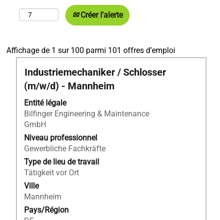
Créer l'alerte
Résultats
Affichage de 1 sur 100 parmi 101 offres d’emploi
de
Titre
Sélectionnez
Industriemechaniker / Schlosser
la
avec
recherche
(m/w/d) - Mannheim
la
pour
barre
Entité légale
"Lehrstelle
d’espacement
Bilfinger Engineering & Maintenance
Zerspanungs
pour
GmbH
Österreich".
afficher
Affichage
Niveau professionnel
tout
de
Gewerbliche Fachkräfte
le
1
Type de lieu de travail
contenu
sur
Tätigkeit vor Ort
des
100
Ville
informations
parmi
Mannheim
d’emploi.
101
Pays/Région
offres