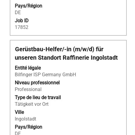
Pays/Région
d’emploi.
DE
Job ID
17852
Titre
Sélectionnez
Gerüstbau-Helfer/-in (m/w/d) für
avec
unseren Standort Raffinerie Ingolstadt
la
barre
Entité légale
d’espacement
Bilfinger ISP Germany GmbH
pour
Niveau professionnel
afficher
Professional
tout
Type de lieu de travail
le
Tätigkeit vor Ort
contenu
Ville
des
Ingolstadt
informations
Pays/Région
d’emploi.
DE