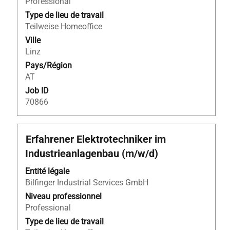
pour
Professional
afficher
Type de lieu de travail
tout
Teilweise Homeoffice
le
Ville
contenu
Linz
des
Pays/Région
informations
AT
d’emploi.
Job ID
70866
Titre
Sélectionnez
Erfahrener Elektrotechniker im
avec
Industrieanlagenbau (m/w/d)
la
barre
Entité légale
d’espacement
Bilfinger Industrial Services GmbH
pour
Niveau professionnel
afficher
Professional
tout
Type de lieu de travail
le