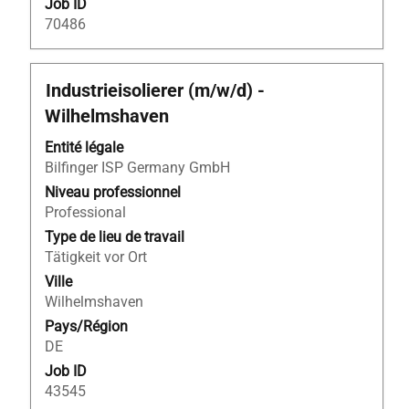
Job ID
70486
Titre
Sélectionnez
Industrieisolierer (m/w/d) -
avec
Wilhelmshaven
la
barre
Entité légale
d’espacement
Bilfinger ISP Germany GmbH
pour
Niveau professionnel
afficher
Professional
tout
Type de lieu de travail
le
Tätigkeit vor Ort
contenu
Ville
des
Wilhelmshaven
informations
Pays/Région
d’emploi.
DE
Job ID
43545