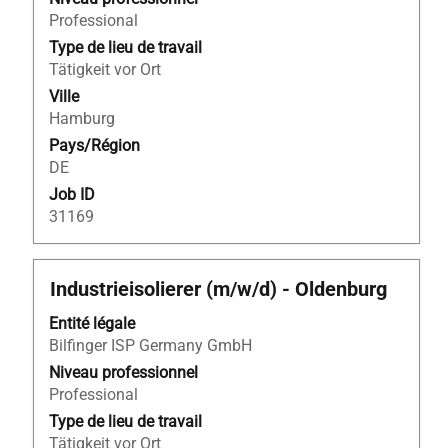
afficher
Professional
tout
Type de lieu de travail
le
Tätigkeit vor Ort
contenu
Ville
des
Hamburg
informations
Pays/Région
d’emploi.
DE
Job ID
31169
Titre
Sélectionnez
Industrieisolierer (m/w/d) - Oldenburg
avec
Entité légale
la
Bilfinger ISP Germany GmbH
barre
d’espacement
Niveau professionnel
pour
Professional
afficher
Type de lieu de travail
tout
Tätigkeit vor Ort