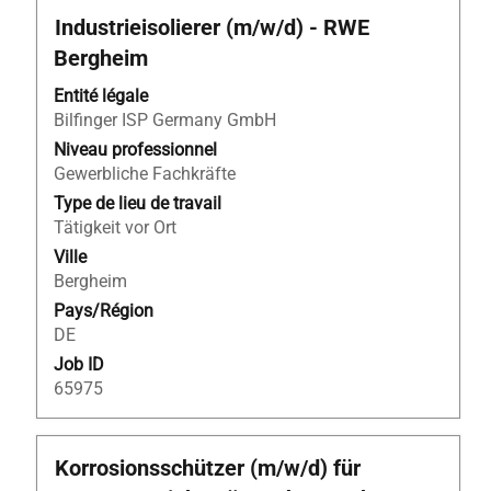
Titre
Sélectionnez
Industrieisolierer (m/w/d) - RWE
avec
Bergheim
la
barre
Entité légale
d’espacement
Bilfinger ISP Germany GmbH
pour
Niveau professionnel
afficher
Gewerbliche Fachkräfte
tout
Type de lieu de travail
le
Tätigkeit vor Ort
contenu
Ville
des
Bergheim
informations
Pays/Région
d’emploi.
DE
Job ID
65975
Titre
Sélectionnez
Korrosionsschützer (m/w/d) für
avec