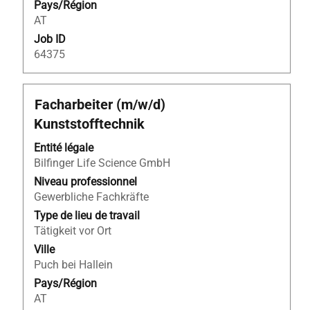
Pays/Région
informations
AT
d’emploi.
Job ID
64375
Titre
Sélectionnez
Facharbeiter (m/w/d)
avec
Kunststofftechnik
la
barre
Entité légale
d’espacement
Bilfinger Life Science GmbH
pour
Niveau professionnel
afficher
Gewerbliche Fachkräfte
tout
Type de lieu de travail
le
Tätigkeit vor Ort
contenu
Ville
des
Puch bei Hallein
informations
Pays/Région
d’emploi.
AT