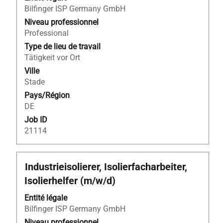
la
Bilfinger ISP Germany GmbH
barre
d’espacement
Niveau professionnel
pour
Professional
afficher
Type de lieu de travail
tout
Tätigkeit vor Ort
le
Ville
contenu
Stade
des
Pays/Région
informations
DE
d’emploi.
Job ID
21114
Titre
Sélectionnez
Industrieisolierer, Isolierfacharbeiter,
avec
Isolierhelfer (m/w/d)
la
barre
Entité légale
d’espacement
Bilfinger ISP Germany GmbH
pour
Niveau professionnel