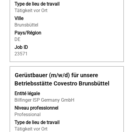
tout
Type de lieu de travail
le
Tätigkeit vor Ort
contenu
Ville
des
Brunsbüttel
informations
Pays/Région
d’emploi.
DE
Job ID
23571
Titre
Sélectionnez
Gerüstbauer (m/w/d) für unsere
avec
Betriebsstätte Covestro Brunsbüttel
la
barre
Entité légale
d’espacement
Bilfinger ISP Germany GmbH
pour
Niveau professionnel
afficher
Professional
tout
Type de lieu de travail
le
Tätigkeit vor Ort