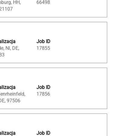
burg, HH,
66498
 21107
lizacja
Job ID
e, NI, DE,
17855
83
lizacja
Job ID
enrheinfeld,
17856
DE, 97506
lizacja
Job ID