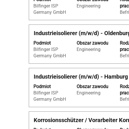
pomocą
ofert
Bilfinger ISP
Engineering
pra
spacji,
pracy.
Germany GmbH
Befr
aby
Wybierz,
wyświetlić
aby
pełną
wyświetl
Tytuł
Zaznacz
Industrieisolierer (m/w/d) - Oldenbur
treść
pełne
za
danych
szczegół
Podmiot
Obszar zawodu
Rod
pomocą
oferty
oferty
Bilfinger ISP
Engineering
pra
spacji,
pracy.
pracy.
Germany GmbH
Befr
aby
wyświetlić
pełną
Tytuł
Zaznacz
Industrieisolierer (m/w/d) - Hamburg
treść
za
danych
Podmiot
Obszar zawodu
Rod
pomocą
oferty
Bilfinger ISP
Engineering
pra
spacji,
pracy.
Germany GmbH
Befr
aby
wyświetlić
pełną
Tytuł
Zaznacz
Korrosionsschützer / Vorarbeiter Ko
treść
za
danych