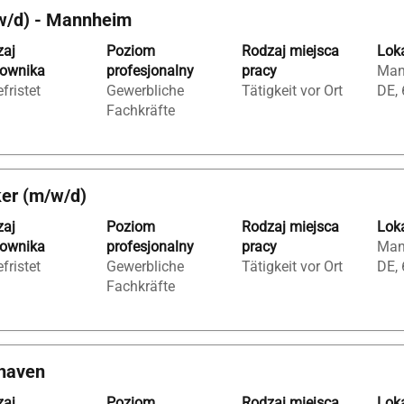
/w/d) - Mannheim
le
zaj
Poziom
Rodzaj miejsca
Loka
ngstechnik
cownika
profesjonalny
pracy
Man
h".
fristet
Gewerbliche
Tätigkeit vor Ort
DE,
anie
Fachkräfte
ker (m/w/d)
zaj
Poziom
Rodzaj miejsca
Loka
cownika
profesjonalny
pracy
Man
fristet
Gewerbliche
Tätigkeit vor Ort
DE,
Fachkräfte
ać
shaven
zaj
Poziom
Rodzaj miejsca
Loka