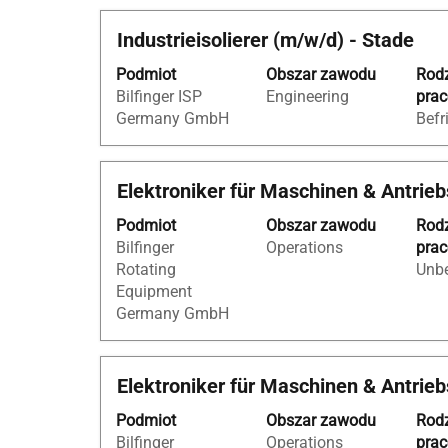
danych
Tytuł
Zaznacz
Industrieisolierer (m/w/d) - Stade
oferty
za
pracy.
Podmiot
Obszar zawodu
Rod
pomocą
Bilfinger ISP
Engineering
pra
spacji,
Germany GmbH
Befr
aby
wyświetlić
pełną
Tytuł
Zaznacz
Elektroniker für Maschinen & Antrie
treść
za
danych
Podmiot
Obszar zawodu
Rod
pomocą
oferty
Bilfinger
Operations
pra
spacji,
pracy.
Rotating
Unbe
aby
Equipment
wyświetlić
Germany GmbH
pełną
treść
danych
Tytuł
Zaznacz
Elektroniker für Maschinen & Antrieb
oferty
za
pracy.
Podmiot
Obszar zawodu
Rod
pomocą
Bilfinger
Operations
pra
spacji,