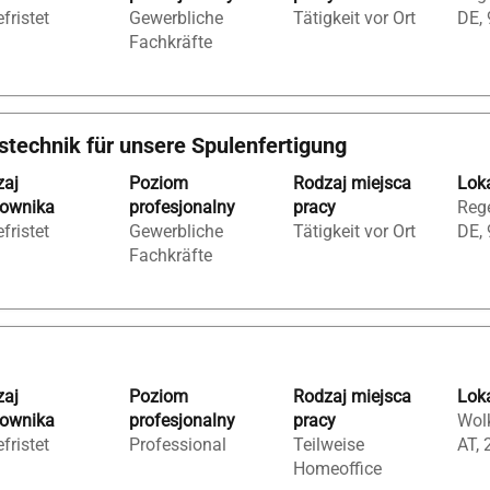
fristet
Gewerbliche
Tätigkeit vor Ort
DE,
Fachkräfte
stechnik für unsere Spulenfertigung
zaj
Poziom
Rodzaj miejsca
Loka
cownika
profesjonalny
pracy
Rege
fristet
Gewerbliche
Tätigkeit vor Ort
DE,
Fachkräfte
zaj
Poziom
Rodzaj miejsca
Loka
cownika
profesjonalny
pracy
Wolk
fristet
Professional
Teilweise
AT, 
Homeoffice