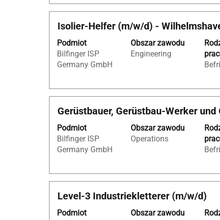
pełną
treść
Tytuł
Zaznacz
Isolier-Helfer (m/w/d) - Wilhelmshav
danych
za
oferty
Podmiot
Obszar zawodu
Rod
pomocą
pracy.
Bilfinger ISP
Engineering
pra
spacji,
Germany GmbH
Befr
aby
wyświetlić
pełną
treść
Tytuł
Zaznacz
Gerüstbauer, Gerüstbau-Werker und
danych
za
oferty
Podmiot
Obszar zawodu
Rod
pomocą
pracy.
Bilfinger ISP
Operations
pra
spacji,
Germany GmbH
Befr
aby
wyświetlić
pełną
treść
Tytuł
Zaznacz
Level-3 Industriekletterer (m/w/d)
danych
za
oferty
Podmiot
Obszar zawodu
Rod
pomocą
pracy.