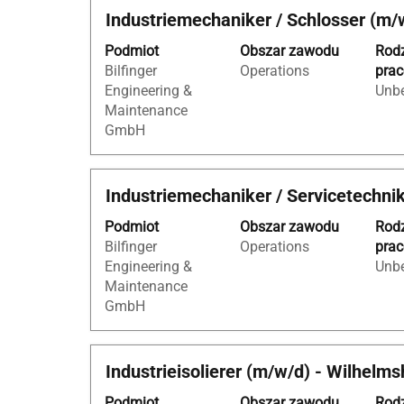
Tytuł
Zaznacz
Industriemechaniker / Schlosser (m
dla
za
"Lehrstel
Podmiot
Obszar zawodu
Rod
pomocą
Zerspanu
Bilfinger
Operations
pra
spacji,
Österreic
Engineering &
Unbe
aby
Wyświetl
Maintenance
wyświetlić
ofert
GmbH
pełną
pracy
treść
od
danych
1
Tytuł
Zaznacz
Industriemechaniker / Servicetechni
oferty
do
za
pracy.
100
Podmiot
Obszar zawodu
Rod
pomocą
z
Bilfinger
Operations
pra
spacji,
101
Engineering &
Unbe
aby
Użyj
Maintenance
wyświetlić
klawisza
GmbH
pełną
Tab,
treść
aby
danych
nawigow
Tytuł
Zaznacz
Industrieisolierer (m/w/d) - Wilhelm
oferty
po
za
pracy.
liście
Podmiot
Obszar zawodu
Rod