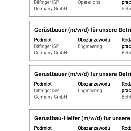
Bilfinger ISP
Operations
pra
spacji,
Germany GmbH
Befr
aby
wyświetlić
pełną
Tytuł
Zaznacz
Gerüstbauer (m/w/d) für unsere Bet
treść
za
danych
Podmiot
Obszar zawodu
Rod
pomocą
oferty
Bilfinger ISP
Engineering
pra
spacji,
pracy.
Germany GmbH
Befr
aby
wyświetlić
pełną
Tytuł
Zaznacz
Gerüstbauer (m/w/d) für unsere Betr
treść
za
danych
Podmiot
Obszar zawodu
Rod
pomocą
oferty
Bilfinger ISP
Engineering
pra
spacji,
pracy.
Germany GmbH
Befr
aby
wyświetlić
pełną
Tytuł
Zaznacz
Gerüstbau-Helfer (m/w/d) für unsere
treść
za
danych
Podmiot
Obszar zawodu
Rod
pomocą
oferty