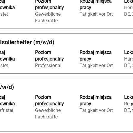
zaj
Poziom
Rodzaj miejsca
Loka
cownika
profesjonalny
pracy
Ham
istet
Gewerbliche
Tätigkeit vor Ort
DE,
Fachkräfte
, Isolierhelfer (m/w/d)
zaj
Poziom
Rodzaj miejsca
Loka
cownika
profesjonalny
pracy
Ham
istet
Professional
Tätigkeit vor Ort
DE,
m/w/d)
zaj
Poziom
Rodzaj miejsca
Loka
cownika
profesjonalny
pracy
Rege
fristet
Gewerbliche
Tätigkeit vor Ort
DE,
Fachkräfte