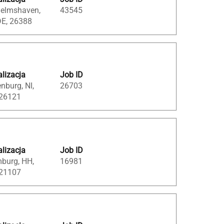
helmshaven,
43545
DE, 26388
lizacja
Job ID
nburg, NI,
26703
 26121
lizacja
Job ID
burg, HH,
16981
 21107