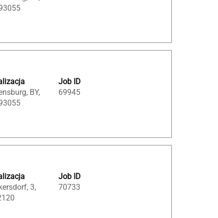
 93055
lizacja
Job ID
nsburg, BY,
69945
 93055
lizacja
Job ID
ersdorf, 3,
70733
2120