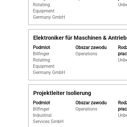
Rotating
Unbe
aby
Equipment
wyświetlić
Germany GmbH
pełną
treść
danych
Tytuł
Zaznacz
Elektroniker für Maschinen & Antrieb
oferty
za
pracy.
Podmiot
Obszar zawodu
Rod
pomocą
Bilfinger
Operations
pra
spacji,
Rotating
Unbe
aby
Equipment
wyświetlić
Germany GmbH
pełną
treść
danych
Tytuł
Zaznacz
Projektleiter Isolierung
oferty
za
pracy.
Podmiot
Obszar zawodu
Rod
pomocą
Bilfinger
Operations
pra
spacji,
Industrial
Unbe
aby
Services GmbH
wyświetlić