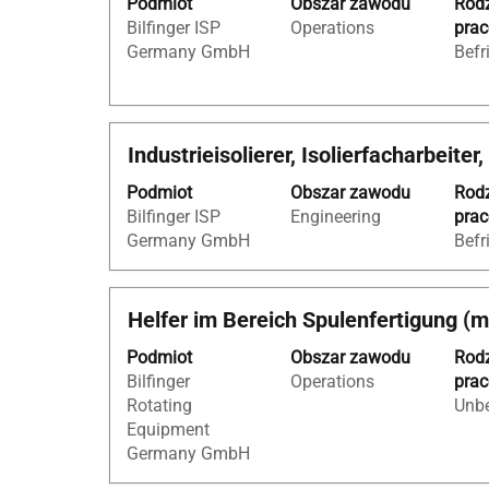
Podmiot
Obszar zawodu
Rod
pomocą
oferty
Bilfinger ISP
Operations
pra
spacji,
pracy.
Germany GmbH
Befr
aby
wyświetlić
pełną
treść
Tytuł
Zaznacz
Industrieisolierer, Isolierfacharbeiter
danych
za
oferty
Podmiot
Obszar zawodu
Rod
pomocą
pracy.
Bilfinger ISP
Engineering
pra
spacji,
Germany GmbH
Befr
aby
wyświetlić
pełną
Tytuł
Zaznacz
Helfer im Bereich Spulenfertigung (
treść
za
danych
Podmiot
Obszar zawodu
Rod
pomocą
oferty
Bilfinger
Operations
pra
spacji,
pracy.
Rotating
Unbe
aby
Equipment
wyświetlić
Germany GmbH
pełną
treść