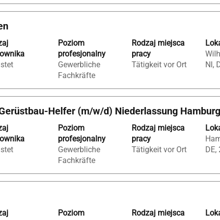
en
zaj
Poziom
Rodzaj miejsca
Loka
cownika
profesjonalny
pracy
Wil
istet
Gewerbliche
Tätigkeit vor Ort
NI, 
Fachkräfte
 Gerüstbau-Helfer (m/w/d) Niederlassung Hambur
zaj
Poziom
Rodzaj miejsca
Loka
cownika
profesjonalny
pracy
Ham
istet
Gewerbliche
Tätigkeit vor Ort
DE,
Fachkräfte
zaj
Poziom
Rodzaj miejsca
Loka