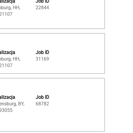
lizacja
Job ID
burg, HH,
22844
 21107
lizacja
Job ID
burg, HH,
31169
 21107
lizacja
Job ID
nsburg, BY,
68782
 93055