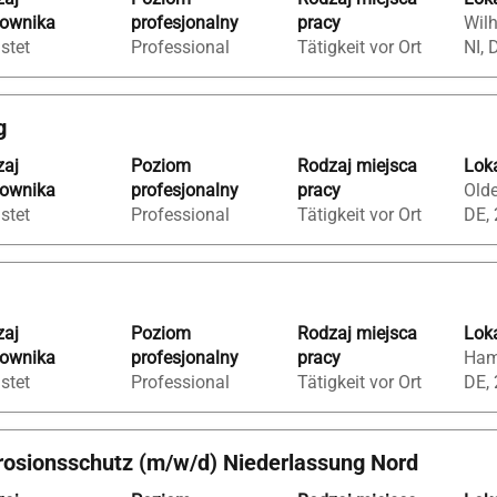
cownika
profesjonalny
pracy
Wil
istet
Professional
Tätigkeit vor Ort
NI, 
ić
g
y
zaj
Poziom
Rodzaj miejsca
Loka
cownika
profesjonalny
pracy
Olde
istet
Professional
Tätigkeit vor Ort
DE,
zaj
Poziom
Rodzaj miejsca
Loka
cownika
profesjonalny
pracy
Ham
istet
Professional
Tätigkeit vor Ort
DE,
rrosionsschutz (m/w/d) Niederlassung Nord