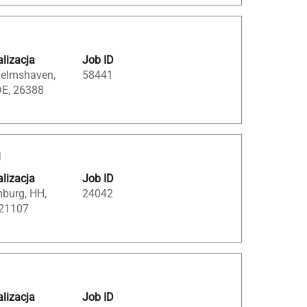
lizacja
Job ID
helmshaven,
58441
DE, 26388
g
lizacja
Job ID
burg, HH,
24042
 21107
lizacja
Job ID