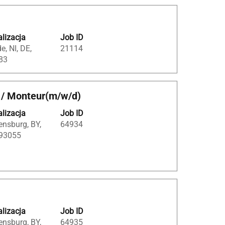
lizacja
Job ID
e, NI, DE,
21114
83
r / Monteur(m/w/d)
lizacja
Job ID
nsburg, BY,
64934
 93055
lizacja
Job ID
nsburg, BY,
64935