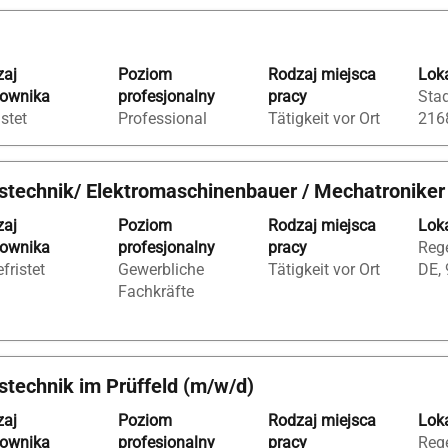
zaj
Poziom
Rodzaj miejsca
Loka
cownika
profesjonalny
pracy
Stad
istet
Professional
Tätigkeit vor Ort
216
bstechnik/ Elektromaschinenbauer / Mechatronike
zaj
Poziom
Rodzaj miejsca
Loka
cownika
profesjonalny
pracy
Rege
fristet
Gewerbliche
Tätigkeit vor Ort
DE,
Fachkräfte
stechnik im Prüffeld (m/w/d)
zaj
Poziom
Rodzaj miejsca
Loka
cownika
profesjonalny
pracy
Rege