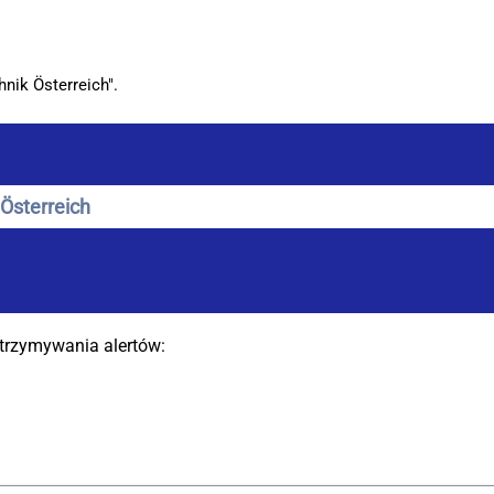
(bieżąca
eich w Bilfinger
strona)
nik Österreich".
otrzymywania alertów: