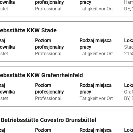
cownika
profesjonalny
pracy
Ham
istet
Professional
Tätigkeit vor Ort
DE,
riebsstätte KKW Stade
zaj
Poziom
Rodzaj miejsca
Loka
cownika
profesjonalny
pracy
Stad
istet
Professional
Tätigkeit vor Ort
216
iebsstätte KKW Grafenrheinfeld
zaj
Poziom
Rodzaj miejsca
Loka
cownika
profesjonalny
pracy
Graf
istet
Professional
Tätigkeit vor Ort
BY, 
 Betriebsstätte Covestro Brunsbüttel
zaj
Poziom
Rodzaj miejsca
Loka