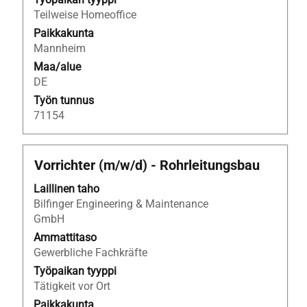
Teilweise Homeoffice
Paikkakunta
Mannheim
Maa/alue
DE
Työn tunnus
71154
Ammattinimike
Valitse
Vorrichter (m/w/d) - Rohrleitungsbau
välilyöntinäppäimellä,
Laillinen taho
jos
Bilfinger Engineering & Maintenance
haluat
GmbH
nähdä
työpaikan
Ammattitaso
kaikki
Gewerbliche Fachkräfte
tiedot.
Työpaikan tyyppi
Tätigkeit vor Ort
Paikkakunta