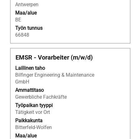
Antwerpen
Maa/alue
BE
Työn tunnus
66848
Ammattinimike
Valitse
EMSR - Vorarbeiter (m/w/d)
välilyöntinäppäimellä,
Laillinen taho
jos
Bilfinger Engineering & Maintenance
haluat
GmbH
nähdä
työpaikan
Ammattitaso
kaikki
Gewerbliche Fachkräfte
tiedot.
Työpaikan tyyppi
Tätigkeit vor Ort
Paikkakunta
Bitterfeld-Wolfen
Maa/alue