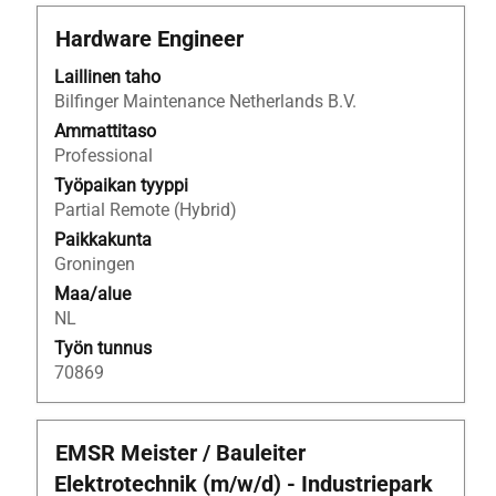
Ammattinimike
Valitse
Hardware Engineer
välilyöntinäppäimellä,
Laillinen taho
jos
Bilfinger Maintenance Netherlands B.V.
haluat
nähdä
Ammattitaso
työpaikan
Professional
kaikki
Työpaikan tyyppi
tiedot.
Partial Remote (Hybrid)
Paikkakunta
Groningen
Maa/alue
NL
Työn tunnus
70869
Ammattinimike
Valitse
EMSR Meister / Bauleiter
välilyöntinäppäimellä,
Elektrotechnik (m/w/d) - Industriepark