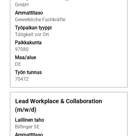
työpaikan
GmbH
kaikki
Ammattitaso
tiedot.
Gewerbliche Fachkräfte
Työpaikan tyyppi
Tätigkeit vor Ort
Paikkakunta
97080
Maa/alue
DE
Työn tunnus
70472
Ammattinimike
Valitse
Lead Workplace & Collaboration
välilyöntinäppäimellä,
(m/w/d)
jos
haluat
Laillinen taho
nähdä
Bilfinger SE
työpaikan
Ammattitaso