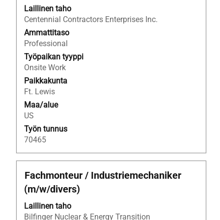
haluat
Laillinen taho
nähdä
Centennial Contractors Enterprises Inc.
työpaikan
Ammattitaso
kaikki
Professional
tiedot.
Työpaikan tyyppi
Onsite Work
Paikkakunta
Ft. Lewis
Maa/alue
US
Työn tunnus
70465
Ammattinimike
Valitse
Fachmonteur / Industriemechaniker
välilyöntinäppäimellä,
(m/w/divers)
jos
haluat
Laillinen taho
nähdä
Bilfinger Nuclear & Energy Transition