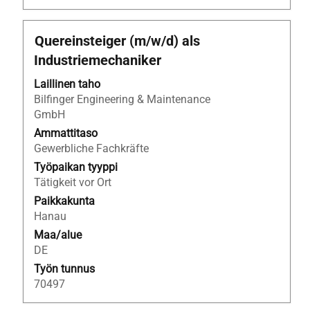
Ammattinimike
Valitse
Quereinsteiger (m/w/d) als
välilyöntinäppäimellä,
Industriemechaniker
jos
haluat
Laillinen taho
nähdä
Bilfinger Engineering & Maintenance
työpaikan
GmbH
kaikki
Ammattitaso
tiedot.
Gewerbliche Fachkräfte
Työpaikan tyyppi
Tätigkeit vor Ort
Paikkakunta
Hanau
Maa/alue
DE
Työn tunnus
70497