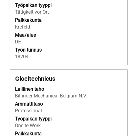
25
Työpaikan tyyppi
työpaikkaa
Tätigkeit vor Ort
Navigoi
Paikkakunta
työpaikkaluettelossa
Krefeld
sarkainnäppäimellä.
Valitsemalla
Maa/alue
työpaikan
DE
näet
Työn tunnus
sen
18204
kaikki
lisätiedot.
Ammattinimike
Valitse
Gloeitechnicus
välilyöntinäppäimellä,
Laillinen taho
jos
Bilfinger Mechanical Belgium N.V.
haluat
nähdä
Ammattitaso
työpaikan
Professional
kaikki
Työpaikan tyyppi
tiedot.
Onsite Work
Paikkakunta