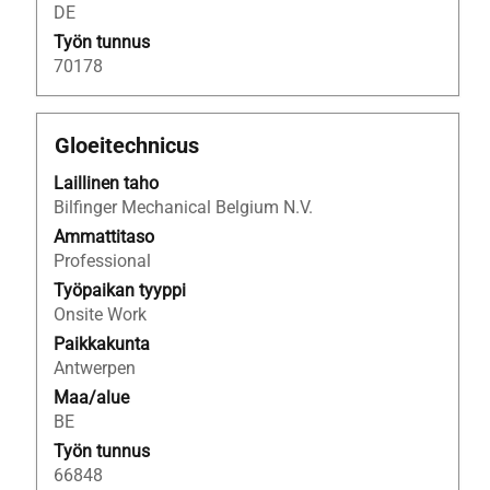
DE
Työn tunnus
70178
Ammattinimike
Valitse
Gloeitechnicus
välilyöntinäppäimellä,
Laillinen taho
jos
Bilfinger Mechanical Belgium N.V.
haluat
nähdä
Ammattitaso
työpaikan
Professional
kaikki
Työpaikan tyyppi
tiedot.
Onsite Work
Paikkakunta
Antwerpen
Maa/alue
BE
Työn tunnus
66848