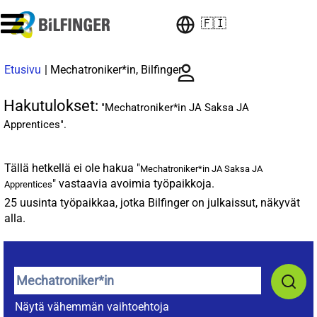
🇫🇮
(nykyinen
Etusivu
|
Mechatroniker*in, Bilfinger
sivu)
Hakutulokset:
"Mechatroniker*in JA Saksa JA
Apprentices".
Tällä hetkellä ei ole hakua "
Mechatroniker*in JA Saksa JA
" vastaavia avoimia työpaikkoja.
Apprentices
25 uusinta työpaikkaa, jotka Bilfinger on julkaissut, näkyvät
alla.
Näytä vähemmän vaihtoehtoja