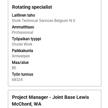
Ammattinimike
Valitse
Rotating specialist
välilyöntinäppäimellä,
Laillinen taho
jos
Stork Technical Services Belgium N.V.
haluat
nähdä
Ammattitaso
työpaikan
Professional
kaikki
Työpaikan tyyppi
tiedot.
Onsite Work
Paikkakunta
Antwerpen
Maa/alue
BE
Työn tunnus
68324
Ammattinimike
Valitse
Project Manager - Joint Base Lewis
välilyöntinäppäimellä,
McChord, WA
jos