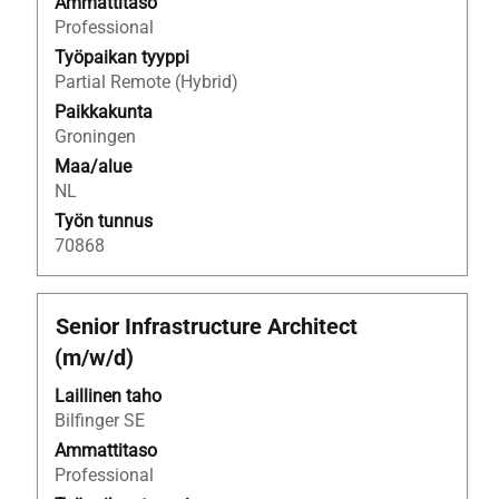
nähdä
Ammattitaso
työpaikan
Professional
kaikki
Työpaikan tyyppi
tiedot.
Partial Remote (Hybrid)
Paikkakunta
Groningen
Maa/alue
NL
Työn tunnus
70868
Ammattinimike
Valitse
Senior Infrastructure Architect
välilyöntinäppäimellä,
(m/w/d)
jos
haluat
Laillinen taho
nähdä
Bilfinger SE
työpaikan
Ammattitaso
kaikki
Professional
tiedot.