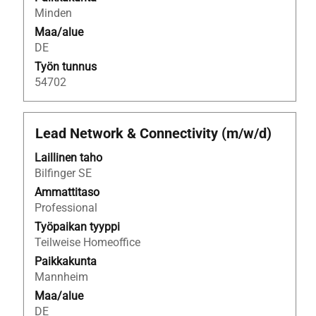
Minden
Maa/alue
DE
Työn tunnus
54702
Ammattinimike
Valitse
Lead Network & Connectivity (m/w/d)
välilyöntinäppäimellä,
Laillinen taho
jos
Bilfinger SE
haluat
nähdä
Ammattitaso
työpaikan
Professional
kaikki
Työpaikan tyyppi
tiedot.
Teilweise Homeoffice
Paikkakunta
Mannheim
Maa/alue
DE