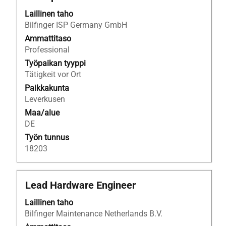
jos
haluat
Laillinen taho
nähdä
Bilfinger ISP Germany GmbH
työpaikan
Ammattitaso
kaikki
Professional
tiedot.
Työpaikan tyyppi
Tätigkeit vor Ort
Paikkakunta
Leverkusen
Maa/alue
DE
Työn tunnus
18203
Ammattinimike
Valitse
Lead Hardware Engineer
välilyöntinäppäimellä,
Laillinen taho
jos
Bilfinger Maintenance Netherlands B.V.
haluat