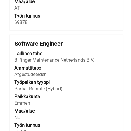
Maa/alue
AT
Työn tunnus
69878
Ammattinimike
Valitse
Software Engineer
välilyöntinäppäimellä,
Laillinen taho
jos
Bilfinger Maintenance Netherlands B.V.
haluat
nähdä
Ammattitaso
työpaikan
Afgestudeerden
kaikki
Työpaikan tyyppi
tiedot.
Partial Remote (Hybrid)
Paikkakunta
Emmen
Maa/alue
NL
Työn tunnus