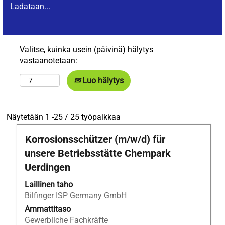
Ladataan...
Valitse, kuinka usein (päivinä) hälytys
vastaanotetaan:
Luo hälytys
Hakutulokset:
Näytetään 1 -25 / 25 työpaikkaa
"Mechatroniker*in
Ammattinimike
Valitse
Korrosionsschützer (m/w/d) für
JA
välilyöntinäppäimellä,
Saksa
unsere Betriebsstätte Chempark
jos
JA
Uerdingen
haluat
Apprentices".
nähdä
Näytetään
Laillinen taho
työpaikan
1
Bilfinger ISP Germany GmbH
kaikki
-25
Ammattitaso
tiedot.
/
Gewerbliche Fachkräfte