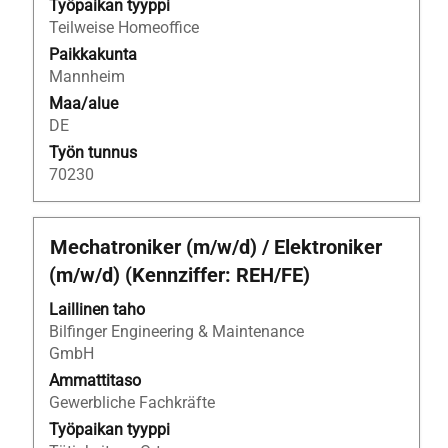
Työpaikan tyyppi
Teilweise Homeoffice
Paikkakunta
Mannheim
Maa/alue
DE
Työn tunnus
70230
Ammattinimike
Valitse
Mechatroniker (m/w/d) / Elektroniker
välilyöntinäppäimellä,
(m/w/d) (Kennziffer: REH/FE)
jos
haluat
Laillinen taho
nähdä
Bilfinger Engineering & Maintenance
työpaikan
GmbH
kaikki
Ammattitaso
tiedot.
Gewerbliche Fachkräfte
Työpaikan tyyppi