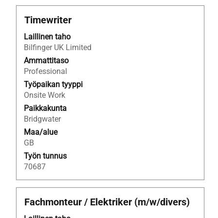
Ammattinimike
Valitse
Timewriter
välilyöntinäppäimellä,
Laillinen taho
jos
Bilfinger UK Limited
haluat
nähdä
Ammattitaso
työpaikan
Professional
kaikki
Työpaikan tyyppi
tiedot.
Onsite Work
Paikkakunta
Bridgwater
Maa/alue
GB
Työn tunnus
70687
Ammattinimike
Valitse
Fachmonteur / Elektriker (m/w/divers)
välilyöntinäppäimellä,