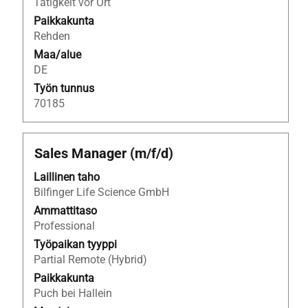
Tätigkeit vor Ort
Paikkakunta
Rehden
Maa/alue
DE
Työn tunnus
70185
Ammattinimike
Valitse
Sales Manager (m/f/d)
välilyöntinäppäimellä,
Laillinen taho
jos
Bilfinger Life Science GmbH
haluat
nähdä
Ammattitaso
työpaikan
Professional
kaikki
Työpaikan tyyppi
tiedot.
Partial Remote (Hybrid)
Paikkakunta
Puch bei Hallein