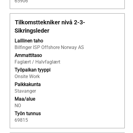
65906
Ammattinimike
Valitse
Tilkomsttekniker nivå 2-3-
välilyöntinäppäimellä,
Sikringsleder
jos
haluat
Laillinen taho
nähdä
Bilfinger ISP Offshore Norway AS
työpaikan
Ammattitaso
kaikki
Faglært / Halvfaglært
tiedot.
Työpaikan tyyppi
Onsite Work
Paikkakunta
Stavanger
Maa/alue
NO
Työn tunnus
69815