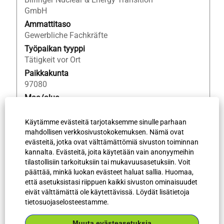
työpaikan
GmbH
kaikki
Ammattitaso
tiedot.
Gewerbliche Fachkräfte
Työpaikan tyyppi
Tätigkeit vor Ort
Paikkakunta
97080
Maa/alue
DE
Työn tunnus
Käytämme evästeitä tarjotaksemme sinulle parhaan
mahdollisen verkkosivustokokemuksen. Nämä ovat
70865
evästeitä, jotka ovat välttämättömiä sivuston toiminnan
kannalta. Evästeitä, joita käytetään vain anonyymeihin
tilastollisiin tarkoituksiin tai mukavuusasetuksiin. Voit
Lisää hakutuloksia
päättää, minkä luokan evästeet haluat sallia. Huomaa,
että asetuksistasi riippuen kaikki sivuston ominaisuudet
eivät välttämättä ole käytettävissä. Löydät lisätietoja
tietosuojaselosteestamme.
Valitse, kuinka usein (päivinä) hälytys
vastaanotetaan:
Muuta evästeasetuksia