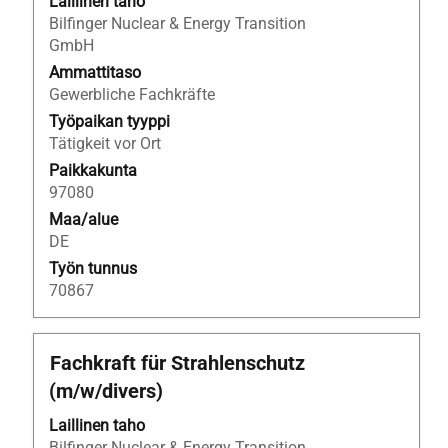
Laillinen taho
jos
Bilfinger Nuclear & Energy Transition
haluat
GmbH
nähdä
työpaikan
Ammattitaso
kaikki
Gewerbliche Fachkräfte
tiedot.
Työpaikan tyyppi
Tätigkeit vor Ort
Paikkakunta
97080
Maa/alue
DE
Työn tunnus
70867
Ammattinimike
Valitse
Fachkraft für Strahlenschutz
välilyöntinäppäimellä,
(m/w/divers)
jos
haluat
Laillinen taho
nähdä
Bilfinger Nuclear & Energy Transition