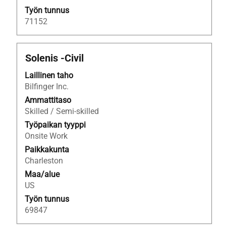
Työn tunnus
71152
Ammattinimike
Valitse
Solenis -Civil
välilyöntinäppäimellä,
Laillinen taho
jos
Bilfinger Inc.
haluat
nähdä
Ammattitaso
työpaikan
Skilled / Semi-skilled
kaikki
Työpaikan tyyppi
tiedot.
Onsite Work
Paikkakunta
Charleston
Maa/alue
US
Työn tunnus
69847