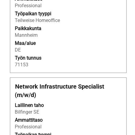
kaikki
Professional
tiedot.
Työpaikan tyyppi
Teilweise Homeoffice
Paikkakunta
Mannheim
Maa/alue
DE
Työn tunnus
71153
Ammattinimike
Valitse
Network Infrastructure Specialist
välilyöntinäppäimellä,
(m/w/d)
jos
haluat
Laillinen taho
nähdä
Bilfinger SE
työpaikan
Ammattitaso
kaikki
Professional
tiedot.
Työpaikan tyyppi