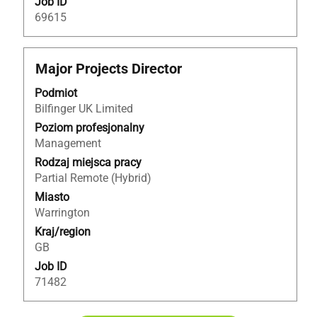
Job ID
69615
Tytuł
Zaznacz
Major Projects Director
za
Podmiot
pomocą
Bilfinger UK Limited
spacji,
aby
Poziom profesjonalny
wyświetlić
Management
pełną
Rodzaj miejsca pracy
treść
Partial Remote (Hybrid)
danych
Miasto
oferty
Warrington
pracy.
Kraj/region
GB
Job ID
71482