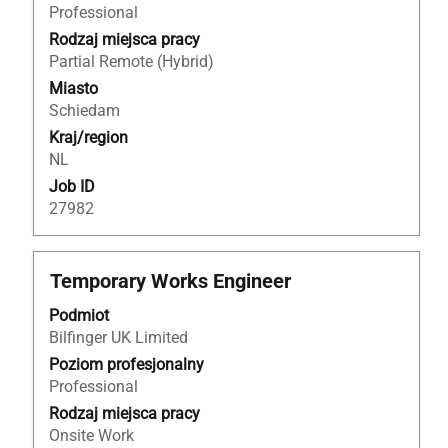
wyświetlić
Professional
pełną
Rodzaj miejsca pracy
treść
Partial Remote (Hybrid)
danych
Miasto
oferty
Schiedam
pracy.
Kraj/region
NL
Job ID
27982
Tytuł
Zaznacz
Temporary Works Engineer
za
Podmiot
pomocą
Bilfinger UK Limited
spacji,
aby
Poziom profesjonalny
wyświetlić
Professional
pełną
Rodzaj miejsca pracy
treść
Onsite Work