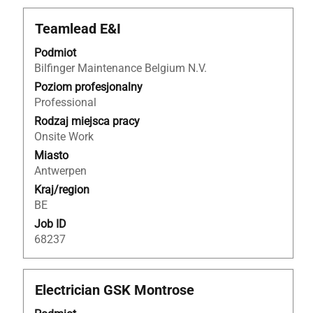
Tytuł
Zaznacz
Teamlead E&I
za
Podmiot
pomocą
Bilfinger Maintenance Belgium N.V.
spacji,
aby
Poziom profesjonalny
wyświetlić
Professional
pełną
Rodzaj miejsca pracy
treść
Onsite Work
danych
Miasto
oferty
Antwerpen
pracy.
Kraj/region
BE
Job ID
68237
Tytuł
Zaznacz
Electrician GSK Montrose
za