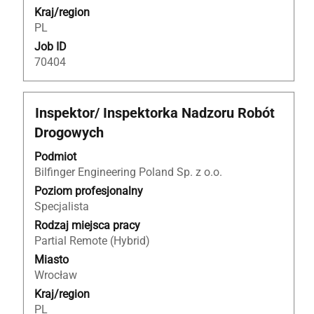
Kraj/region
PL
Job ID
70404
Tytuł
Zaznacz
Inspektor/ Inspektorka Nadzoru Robót
za
Drogowych
pomocą
spacji,
Podmiot
aby
Bilfinger Engineering Poland Sp. z o.o.
wyświetlić
Poziom profesjonalny
pełną
Specjalista
treść
Rodzaj miejsca pracy
danych
Partial Remote (Hybrid)
oferty
Miasto
pracy.
Wrocław
Kraj/region
PL