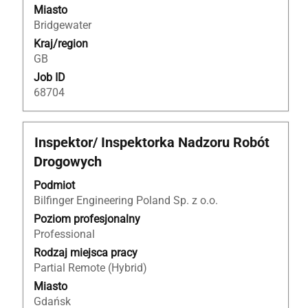
danych
Miasto
oferty
Bridgewater
pracy.
Kraj/region
GB
Job ID
68704
Tytuł
Zaznacz
Inspektor/ Inspektorka Nadzoru Robót
za
Drogowych
pomocą
spacji,
Podmiot
aby
Bilfinger Engineering Poland Sp. z o.o.
wyświetlić
Poziom profesjonalny
pełną
Professional
treść
Rodzaj miejsca pracy
danych
Partial Remote (Hybrid)
oferty
Miasto
pracy.
Gdańsk