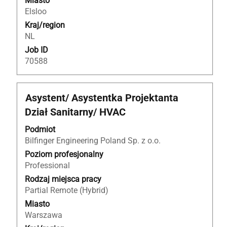
Miasto
oferty
Elsloo
pracy.
Kraj/region
NL
Job ID
70588
Tytuł
Zaznacz
Asystent/ Asystentka Projektanta
za
Dział Sanitarny/ HVAC
pomocą
spacji,
Podmiot
aby
Bilfinger Engineering Poland Sp. z o.o.
wyświetlić
Poziom profesjonalny
pełną
Professional
treść
Rodzaj miejsca pracy
danych
Partial Remote (Hybrid)
oferty
Miasto
pracy.
Warszawa