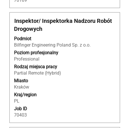
70169
Tytuł
Zaznacz
Inspektor/ Inspektorka Nadzoru Robót
za
Drogowych
pomocą
spacji,
Podmiot
aby
Bilfinger Engineering Poland Sp. z o.o.
wyświetlić
Poziom profesjonalny
pełną
Professional
treść
Rodzaj miejsca pracy
danych
Partial Remote (Hybrid)
oferty
Miasto
pracy.
Kraków
Kraj/region
PL
Job ID
70403