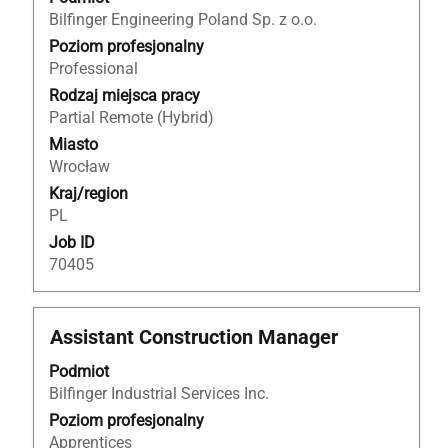
aby
Bilfinger Engineering Poland Sp. z o.o.
wyświetlić
Poziom profesjonalny
pełną
Professional
treść
Rodzaj miejsca pracy
danych
Partial Remote (Hybrid)
oferty
Miasto
pracy.
Wrocław
Kraj/region
PL
Job ID
70405
Tytuł
Zaznacz
Assistant Construction Manager
za
Podmiot
pomocą
Bilfinger Industrial Services Inc.
spacji,
aby
Poziom profesjonalny
wyświetlić
Apprentices