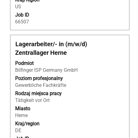
US
Job ID
66507
Tytuł
Zaznacz
Lagerarbeiter/- in (m/w/d)
za
Zentrallager Herne
pomocą
spacji,
Podmiot
aby
Bilfinger ISP Germany GmbH
wyświetlić
Poziom profesjonalny
pełną
Gewerbliche Fachkräfte
treść
Rodzaj miejsca pracy
danych
Tätigkeit vor Ort
oferty
Miasto
pracy.
Herne
Kraj/region
DE