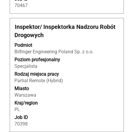
do
70467
25
z
25
Tytuł
Zaznacz
Inspektor/ Inspektorka Nadzoru Robót
Użyj
za
Drogowych
klawisza
pomocą
Tab,
spacji,
Podmiot
aby
aby
Bilfinger Engineering Poland Sp. z o.o.
nawigować
wyświetlić
Poziom profesjonalny
po
pełną
Specjalista
liście
treść
Rodzaj miejsca pracy
ofert
danych
Partial Remote (Hybrid)
pracy.
oferty
Miasto
Wybierz,
pracy.
Warszawa
aby
wyświetlić
Kraj/region
pełne
PL
szczegóły
Job ID
oferty
70398
pracy.