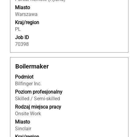
oferty
Miasto
pracy.
Warszawa
Kraj/region
PL
Job ID
70398
Tytuł
Zaznacz
Boilermaker
za
Podmiot
pomocą
Bilfinger Inc.
spacji,
aby
Poziom profesjonalny
wyświetlić
Skilled / Semi-skilled
pełną
Rodzaj miejsca pracy
treść
Onsite Work
danych
Miasto
oferty
Sinclair
pracy.
Kraj/region