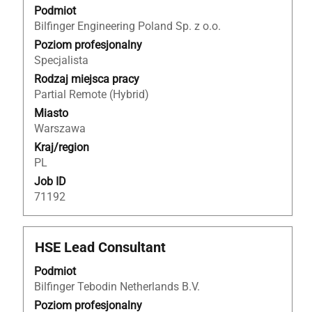
spacji,
Podmiot
aby
Bilfinger Engineering Poland Sp. z o.o.
wyświetlić
Poziom profesjonalny
pełną
Specjalista
treść
Rodzaj miejsca pracy
danych
Partial Remote (Hybrid)
oferty
Miasto
pracy.
Warszawa
Kraj/region
PL
Job ID
71192
Tytuł
Zaznacz
HSE Lead Consultant
za
Podmiot
pomocą
Bilfinger Tebodin Netherlands B.V.
spacji,
aby
Poziom profesjonalny