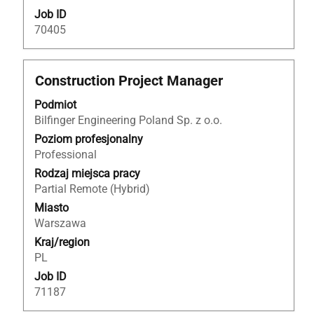
Job ID
70405
Tytuł
Zaznacz
Construction Project Manager
za
Podmiot
pomocą
Bilfinger Engineering Poland Sp. z o.o.
spacji,
aby
Poziom profesjonalny
wyświetlić
Professional
pełną
Rodzaj miejsca pracy
treść
Partial Remote (Hybrid)
danych
Miasto
oferty
Warszawa
pracy.
Kraj/region
PL
Job ID
71187