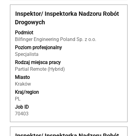
Tytuł
Zaznacz
Inspektor/ Inspektorka Nadzoru Robót
za
Drogowych
pomocą
spacji,
Podmiot
aby
Bilfinger Engineering Poland Sp. z o.o.
wyświetlić
Poziom profesjonalny
pełną
Specjalista
treść
Rodzaj miejsca pracy
danych
Partial Remote (Hybrid)
oferty
Miasto
pracy.
Kraków
Kraj/region
PL
Job ID
70403
Tytuł
Zaznacz
Inspektor/ Inspektorka Nadzoru Robót