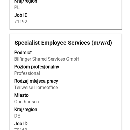
Kraj/region
PL
Job ID
71192
Tytuł
Zaznacz
Specialist Employee Services (m/w/d)
za
Podmiot
pomocą
Bilfinger Shared Services GmbH
spacji,
aby
Poziom profesjonalny
wyświetlić
Professional
pełną
Rodzaj miejsca pracy
treść
Teilweise Homeoffice
danych
Miasto
oferty
Oberhausen
pracy.
Kraj/region
DE
Job ID