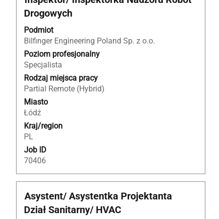
za
Drogowych
pomocą
spacji,
Podmiot
aby
Bilfinger Engineering Poland Sp. z o.o.
wyświetlić
Poziom profesjonalny
pełną
Specjalista
treść
Rodzaj miejsca pracy
danych
Partial Remote (Hybrid)
oferty
Miasto
pracy.
Łódź
Kraj/region
PL
Job ID
70406
Tytuł
Zaznacz
Asystent/ Asystentka Projektanta
za
Dział Sanitarny/ HVAC
pomocą