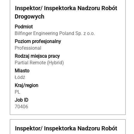
Tytuł
Zaznacz
Inspektor/ Inspektorka Nadzoru Robót
za
Drogowych
pomocą
spacji,
Podmiot
aby
Bilfinger Engineering Poland Sp. z o.o.
wyświetlić
Poziom profesjonalny
pełną
Professional
treść
Rodzaj miejsca pracy
danych
Partial Remote (Hybrid)
oferty
Miasto
pracy.
Łódź
Kraj/region
PL
Job ID
70406
Tytuł
Zaznacz
Inspektor/ Inspektorka Nadzoru Robót
za