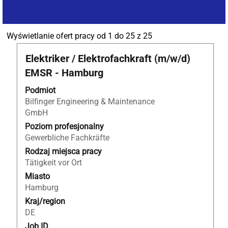
Szukaj
Wyświetlanie ofert pracy od 1 do 25 z 25
wyników
Tytuł
Zaznacz
Elektriker / Elektrofachkraft (m/w/d)
dla
za
"Schüler
EMSR - Hamburg
pomocą
/
spacji,
Podmiot
Student
aby
Bilfinger Engineering & Maintenance
/
wyświetlić
GmbH
Auszubildender
pełną
ORAZ
Poziom profesjonalny
treść
Bilfinger
Gewerbliche Fachkräfte
danych
Industrial
Rodzaj miejsca pracy
oferty
Services
Tätigkeit vor Ort
pracy.
GmbH".
Miasto
Wyświetlanie
Hamburg
ofert
Kraj/region
pracy
DE
od
1
Job ID