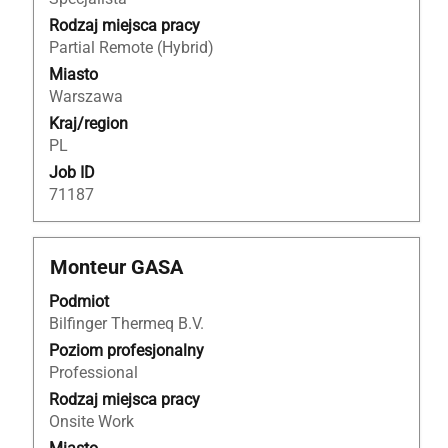
pełną
Rodzaj miejsca pracy
treść
Partial Remote (Hybrid)
danych
Miasto
oferty
Warszawa
pracy.
Kraj/region
PL
Job ID
71187
Tytuł
Zaznacz
Monteur GASA
za
Podmiot
pomocą
Bilfinger Thermeq B.V.
spacji,
aby
Poziom profesjonalny
wyświetlić
Professional
pełną
Rodzaj miejsca pracy
treść
Onsite Work
danych