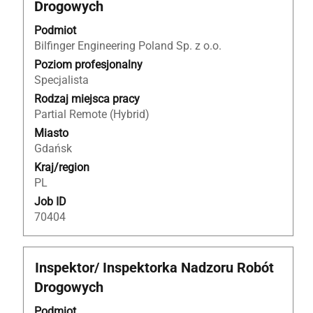
Drogowych
pomocą
spacji,
Podmiot
aby
Bilfinger Engineering Poland Sp. z o.o.
wyświetlić
Poziom profesjonalny
pełną
Specjalista
treść
Rodzaj miejsca pracy
danych
Partial Remote (Hybrid)
oferty
Miasto
pracy.
Gdańsk
Kraj/region
PL
Job ID
70404
Tytuł
Zaznacz
Inspektor/ Inspektorka Nadzoru Robót
za
Drogowych
pomocą
spacji,
Podmiot