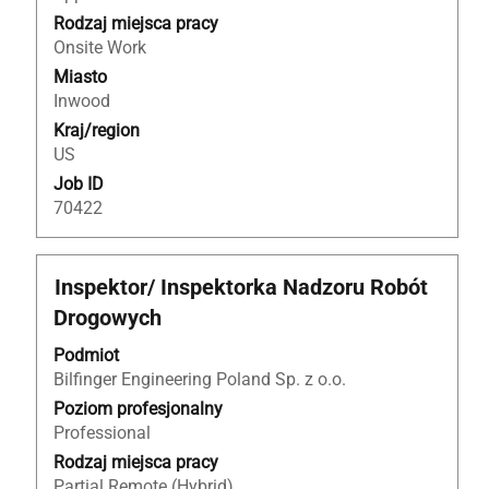
pełną
Rodzaj miejsca pracy
treść
Onsite Work
danych
Miasto
oferty
Inwood
pracy.
Kraj/region
US
Job ID
70422
Tytuł
Zaznacz
Inspektor/ Inspektorka Nadzoru Robót
za
Drogowych
pomocą
spacji,
Podmiot
aby
Bilfinger Engineering Poland Sp. z o.o.
wyświetlić
Poziom profesjonalny
pełną
Professional
treść
Rodzaj miejsca pracy
danych
Partial Remote (Hybrid)