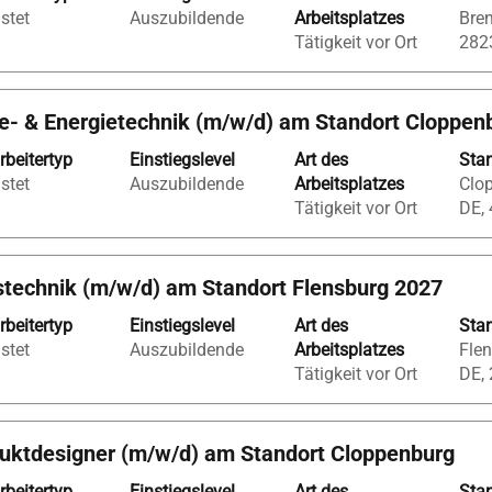
istet
Auszubildende
Arbeitsplatzes
Brem
Tätigkeit vor Ort
282
e- & Energietechnik (m/w/d) am Standort Cloppen
rbeitertyp
Einstiegslevel
Art des
Sta
gt
istet
Auszubildende
Arbeitsplatzes
Clop
den
Tätigkeit vor Ort
DE,
rtaste,
stechnik (m/w/d) am Standort Flensburg 2027
rbeitertyp
Einstiegslevel
Art des
Sta
istet
Auszubildende
Arbeitsplatzes
Flen
ste
Tätigkeit vor Ort
DE,
en.
duktdesigner (m/w/d) am Standort Cloppenburg
rbeitertyp
Einstiegslevel
Art des
Sta