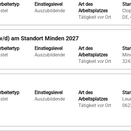
rbeitertyp
Einstiegslevel
Art des
Sta
istet
Auszubildende
Arbeitsplatzes
Clop
Tätigkeit vor Ort
DE,
w/d) am Standort Minden 2027
rbeitertyp
Einstiegslevel
Art des
Sta
istet
Auszubildende
Arbeitsplatzes
Min
Tätigkeit vor Ort
324
rbeitertyp
Einstiegslevel
Art des
Sta
istet
Auszubildende
Arbeitsplatzes
Leun
Tätigkeit vor Ort
062