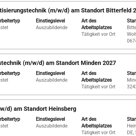
isierungstechnik (m/w/d) am Standort Bitterfeld 
rbeitertyp
Einstiegslevel
Art des
Sta
istet
Auszubildende
Arbeitsplatzes
Bitt
Tätigkeit vor Ort
Wolf
067
bstechnik (m/w/d) am Standort Minden 2027
rbeitertyp
Einstiegslevel
Art des
Sta
istet
Auszubildende
Arbeitsplatzes
Min
Tätigkeit vor Ort
324
/w/d) am Standort Heinsberg
rbeitertyp
Einstiegslevel
Art des
Sta
istet
Auszubildende
Arbeitsplatzes
Hein
Tätigkeit vor Ort
DE,