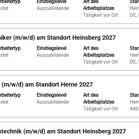
rbeitertyp
Einstiegslevel
Art des
Sta
istet
Auszubildende
Arbeitsplatzes
Hein
Tätigkeit vor Ort
DE,
ker (m/w/d) am Standort Heinsberg 2027
rbeitertyp
Einstiegslevel
Art des
Sta
istet
Auszubildende
Arbeitsplatzes
Hein
Tätigkeit vor Ort
DE,
 (m/w/d) am Standort Herne 2027
rbeitertyp
Einstiegslevel
Art des
Sta
istet
Auszubildende
Arbeitsplatzes
Hern
Tätigkeit vor Ort
446
stechnik (m/w/d) am Standort Heinsberg 2027