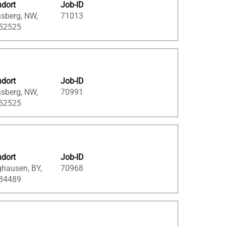
ndort
Job-ID
sberg, NW,
71013
 52525
ndort
Job-ID
sberg, NW,
70991
 52525
ndort
Job-ID
ghausen, BY,
70968
 84489