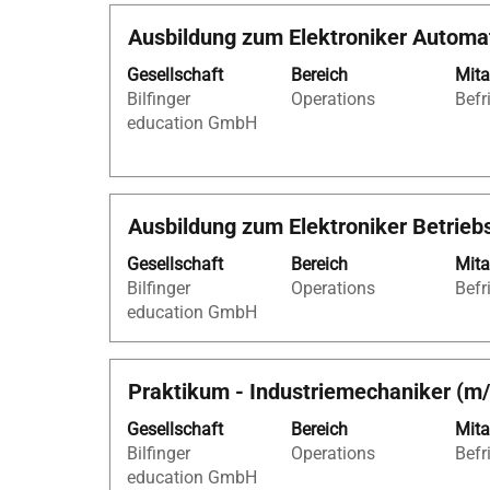
Stelleninformationen
Stellenbezeichnung
Drücken
Ausbildung zum Elektroniker Automat
vollständig
Sie
anzuzeigen.
Gesellschaft
Bereich
Mita
die
Bilfinger
Operations
Befr
Leertaste,
education GmbH
um
die
Stelleninformationen
vollständig
Stellenbezeichnung
Drücken
Ausbildung zum Elektroniker Betrie
anzuzeigen.
Sie
Gesellschaft
Bereich
Mita
die
Bilfinger
Operations
Befr
Leertaste,
education GmbH
um
die
Stelleninformationen
Stellenbezeichnung
Drücken
Praktikum - Industriemechaniker (m
vollständig
Sie
anzuzeigen.
Gesellschaft
Bereich
Mita
die
Bilfinger
Operations
Befr
Leertaste,
education GmbH
um