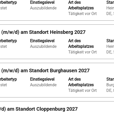
rbeitertyp
Einstiegslevel
Art des
Sta
istet
Auszubildende
Arbeitsplatzes
Hein
Tätigkeit vor Ort
DE,
 (m/w/d) am Standort Heinsberg 2027
rbeitertyp
Einstiegslevel
Art des
Sta
istet
Auszubildende
Arbeitsplatzes
Hein
Tätigkeit vor Ort
DE,
r (m/w/d) am Standort Burghausen 2027
rbeitertyp
Einstiegslevel
Art des
Sta
istet
Auszubildende
Arbeitsplatzes
Bur
Tätigkeit vor Ort
DE,
/d) am Standort Cloppenburg 2027