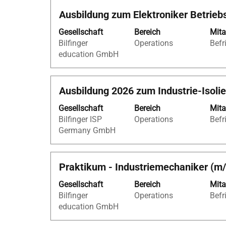
anzuzeigen.
Stellenbezeichnung
Drücken
Ausbildung zum Elektroniker Betrie
Sie
Gesellschaft
Bereich
Mita
die
Bilfinger
Operations
Befr
Leertaste,
education GmbH
um
die
Stelleninformationen
Stellenbezeichnung
Drücken
Ausbildung 2026 zum Industrie-Isolie
vollständig
Sie
anzuzeigen.
Gesellschaft
Bereich
Mita
die
Bilfinger ISP
Operations
Befr
Leertaste,
Germany GmbH
um
die
Stelleninformationen
Stellenbezeichnung
Drücken
Praktikum - Industriemechaniker (m
vollständig
Sie
anzuzeigen.
Gesellschaft
Bereich
Mita
die
Bilfinger
Operations
Befr
Leertaste,
education GmbH
um
die