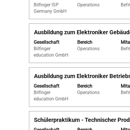
werden
Bilfinger ISP
Operations
Befr
Leertaste,
1
Germany GmbH
um
bis
die
43
Stelleninformationen
von
Stellenbezeichnung
Drücken
Ausbildung zum Elektroniker Gebäud
vollständig
43
Sie
anzuzeigen.
Stellen
Gesellschaft
Bereich
Mita
die
angezei
Bilfinger
Operations
Befr
Leertaste,
Verwen
education GmbH
um
Sie
die
die
Stelleninformationen
Tabulato
Stellenbezeichnung
Drücken
Ausbildung zum Elektroniker Betrieb
vollständig
um
Sie
anzuzeigen.
durch
Gesellschaft
Bereich
Mita
die
die
Bilfinger
Operations
Befr
Leertaste,
Stellenli
education GmbH
um
zu
die
navigier
Stelleninformationen
Wählen
Stellenbezeichnung
Drücken
Schülerpraktikum - Technischer Pro
vollständig
Sie
Sie
anzuzeigen.
eine
Gesellschaft
Bereich
Mita