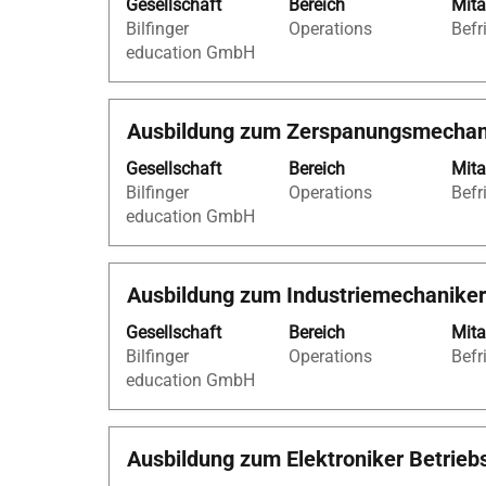
Gesellschaft
Bereich
Mita
die
Bilfinger
Operations
Befr
Leertaste,
education GmbH
um
die
Stelleninformationen
Stellenbezeichnung
Drücken
Ausbildung zum Zerspanungsmechani
vollständig
Sie
anzuzeigen.
Gesellschaft
Bereich
Mita
die
Bilfinger
Operations
Befr
Leertaste,
education GmbH
um
die
Stelleninformationen
Stellenbezeichnung
Drücken
Ausbildung zum Industriemechaniker
vollständig
Sie
anzuzeigen.
Gesellschaft
Bereich
Mita
die
Bilfinger
Operations
Befr
Leertaste,
education GmbH
um
die
Stelleninformationen
Stellenbezeichnung
Drücken
Ausbildung zum Elektroniker Betrieb
vollständig
Sie
anzuzeigen.