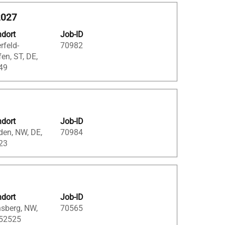
2027
ndort
Job-ID
erfeld-
70982
en, ST, DE,
49
ndort
Job-ID
den, NW, DE,
70984
23
ndort
Job-ID
sberg, NW,
70565
 52525