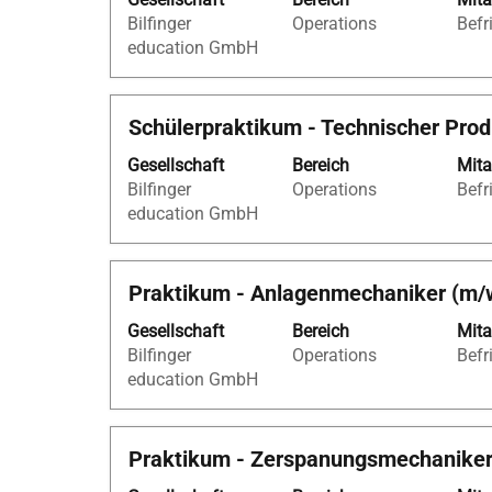
die
Stelle
Bilfinger
Operations
Befr
Leertaste,
aus,
education GmbH
um
um
die
alle
Stelleninformationen
Details
Stellenbezeichnung
Drücken
Schülerpraktikum - Technischer Pro
vollständig
anzuzei
Sie
anzuzeigen.
Gesellschaft
Bereich
Mita
die
Bilfinger
Operations
Befr
Leertaste,
education GmbH
um
die
Stelleninformationen
Stellenbezeichnung
Drücken
Praktikum - Anlagenmechaniker (m/
vollständig
Sie
anzuzeigen.
Gesellschaft
Bereich
Mita
die
Bilfinger
Operations
Befr
Leertaste,
education GmbH
um
die
Stelleninformationen
Stellenbezeichnung
Drücken
Praktikum - Zerspanungsmechaniker
vollständig
Sie
anzuzeigen.