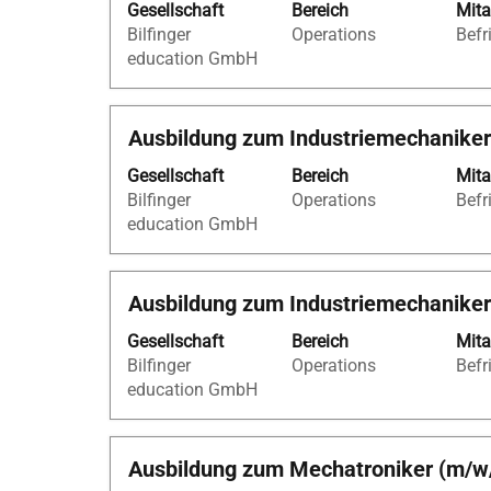
Gesellschaft
Bereich
Mita
die
Bilfinger
Operations
Befr
Leertaste,
education GmbH
um
die
Stelleninformationen
Stellenbezeichnung
Drücken
Ausbildung zum Industriemechaniker
vollständig
Sie
anzuzeigen.
Gesellschaft
Bereich
Mita
die
Bilfinger
Operations
Befr
Leertaste,
education GmbH
um
die
Stelleninformationen
Stellenbezeichnung
Drücken
Ausbildung zum Industriemechanike
vollständig
Sie
anzuzeigen.
Gesellschaft
Bereich
Mita
die
Bilfinger
Operations
Befr
Leertaste,
education GmbH
um
die
Stelleninformationen
Stellenbezeichnung
Drücken
Ausbildung zum Mechatroniker (m/w
vollständig
Sie