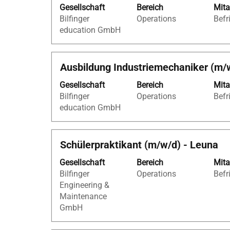
anzuzeigen.
Gesellschaft
Bereich
Mita
die
Bilfinger
Operations
Befr
Leertaste,
education GmbH
um
die
Stelleninformationen
Stellenbezeichnung
Drücken
Ausbildung Industriemechaniker (m/
vollständig
Sie
anzuzeigen.
Gesellschaft
Bereich
Mita
die
Bilfinger
Operations
Befr
Leertaste,
education GmbH
um
die
Stelleninformationen
Stellenbezeichnung
Drücken
Schülerpraktikant (m/w/d) - Leuna
vollständig
Sie
anzuzeigen.
Gesellschaft
Bereich
Mita
die
Bilfinger
Operations
Befr
Leertaste,
Engineering &
um
Maintenance
die
GmbH
Stelleninformationen
vollständig