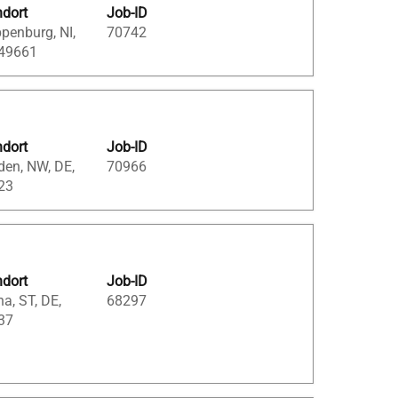
ndort
Job-ID
penburg, NI,
70742
 49661
ndort
Job-ID
den, NW, DE,
70966
23
ndort
Job-ID
a, ST, DE,
68297
37