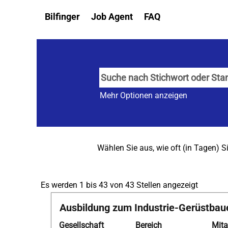
Alle Berufse
Bilfinger
Job Agent
FAQ
Mehr Optionen anzeigen
Wählen Sie aus, wie oft (in Tagen) 
Sucherg
Es werden 1 bis 43 von 43 Stellen angezeigt
für
Stellenbezeichnung
Drücken
Ausbildung zum Industrie-Gerüstbau
"".
Sie
Es
Gesellschaft
Bereich
Mita
die