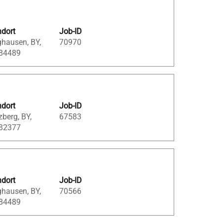
ndort
Job-ID
ghausen, BY,
70970
 84489
ndort
Job-ID
berg, BY,
67583
 82377
ndort
Job-ID
ghausen, BY,
70566
 84489