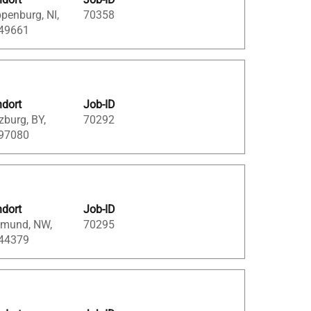
penburg, NI,
70358
 49661
ndort
Job-ID
burg, BY,
70292
 97080
ndort
Job-ID
tmund, NW,
70295
 44379