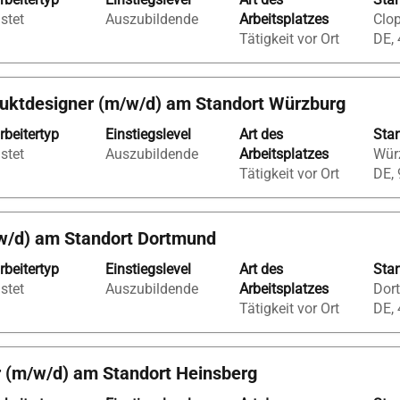
istet
Auszubildende
Arbeitsplatzes
Clop
Tätigkeit vor Ort
DE,
duktdesigner (m/w/d) am Standort Würzburg
gen.
rbeitertyp
Einstiegslevel
Art des
Sta
istet
Auszubildende
Arbeitsplatzes
Würz
Tätigkeit vor Ort
DE,
w/d) am Standort Dortmund
rbeitertyp
Einstiegslevel
Art des
Sta
istet
Auszubildende
Arbeitsplatzes
Dor
Tätigkeit vor Ort
DE,
 (m/w/d) am Standort Heinsberg