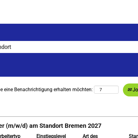
insteiger-Jobs
Sie eine Benachrichtigung erhalten möchten:
Jo
ebnisse
er (m/w/d) am Standort Bremen 2027
rbeitertyp
Einstiegslevel
Art des
Sta