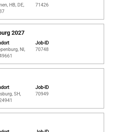
en, HB, DE,
71426
37
burg 2027
ndort
Job-ID
penburg, NI,
70748
 49661
ndort
Job-ID
sburg, SH,
70949
 24941
ndort
Job-ID