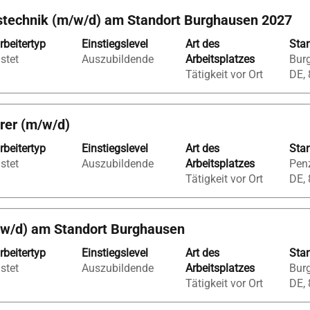
bstechnik (m/w/d) am Standort Burghausen 2027
rbeitertyp
Einstiegslevel
Art des
Sta
istet
Auszubildende
Arbeitsplatzes
Bur
Tätigkeit vor Ort
DE,
rer (m/w/d)
rbeitertyp
Einstiegslevel
Art des
Sta
istet
Auszubildende
Arbeitsplatzes
Penz
Tätigkeit vor Ort
DE,
/w/d) am Standort Burghausen
rbeitertyp
Einstiegslevel
Art des
Sta
istet
Auszubildende
Arbeitsplatzes
Bur
Tätigkeit vor Ort
DE,