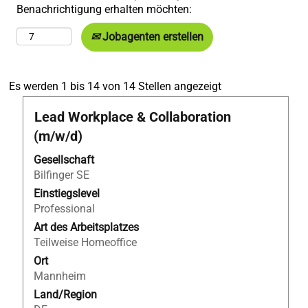
Benachrichtigung erhalten möchten:
Jobagenten erstellen
Suchergebnisse
Es werden 1 bis 14 von 14 Stellen angezeigt
für
Stellenbezeichnung
Drücken
Lead Workplace & Collaboration
"".
Sie
Es
(m/w/d)
die
werden
Leertaste,
Gesellschaft
1
um
Bilfinger SE
bis
die
14
Einstiegslevel
Stelleninformationen
von
Professional
vollständig
14
Art des Arbeitsplatzes
anzuzeigen.
Stellen
Teilweise Homeoffice
angezeigt
Ort
Verwenden
Mannheim
Sie
Land/Region
die