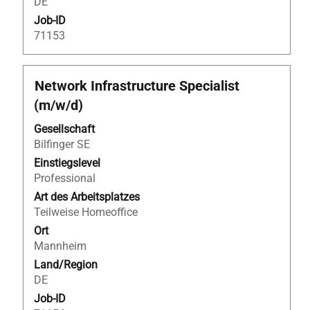
DE
Tabulatortaste,
um
Job-ID
durch
71153
die
Stellenliste
zu
Stellenbezeichnung
Drücken
Network Infrastructure Specialist
navigieren.
Sie
(m/w/d)
Wählen
die
Sie
Leertaste,
Gesellschaft
eine
um
Bilfinger SE
Stelle
die
Einstiegslevel
aus,
Stelleninformationen
Professional
um
vollständig
Art des Arbeitsplatzes
alle
anzuzeigen.
Teilweise Homeoffice
Details
Ort
anzuzeigen.
Mannheim
Land/Region
DE
Job-ID