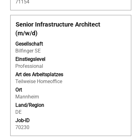
71154
Stellenbezeichnung
Drücken
Senior Infrastructure Architect
Sie
(m/w/d)
die
Leertaste,
Gesellschaft
um
Bilfinger SE
die
Einstiegslevel
Stelleninformationen
Professional
vollständig
Art des Arbeitsplatzes
anzuzeigen.
Teilweise Homeoffice
Ort
Mannheim
Land/Region
DE
Job-ID
70230