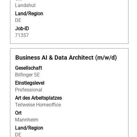
Landshut
Land/Region
DE
Job-ID
71357
Stellenbezeichnung
Drücken
Business AI & Data Architect (m/w/d)
Sie
Gesellschaft
die
Bilfinger SE
Leertaste,
um
Einstiegslevel
die
Professional
Stelleninformationen
Art des Arbeitsplatzes
vollständig
Teilweise Homeoffice
anzuzeigen.
Ort
Mannheim
Land/Region
DE