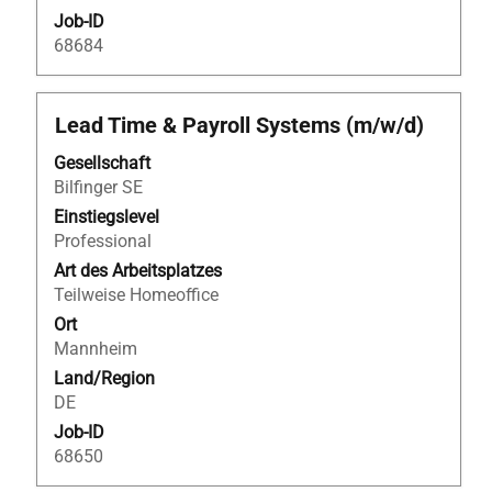
Job-ID
68684
Stellenbezeichnung
Drücken
Lead Time & Payroll Systems (m/w/d)
Sie
Gesellschaft
die
Bilfinger SE
Leertaste,
um
Einstiegslevel
die
Professional
Stelleninformationen
Art des Arbeitsplatzes
vollständig
Teilweise Homeoffice
anzuzeigen.
Ort
Mannheim
Land/Region
DE
Job-ID
68650