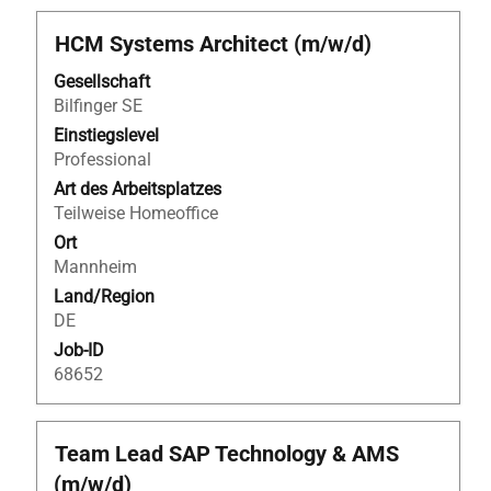
Stellenbezeichnung
Drücken
HCM Systems Architect (m/w/d)
Sie
Gesellschaft
die
Bilfinger SE
Leertaste,
um
Einstiegslevel
die
Professional
Stelleninformationen
Art des Arbeitsplatzes
vollständig
Teilweise Homeoffice
anzuzeigen.
Ort
Mannheim
Land/Region
DE
Job-ID
68652
Stellenbezeichnung
Drücken
Team Lead SAP Technology & AMS
Sie
(m/w/d)