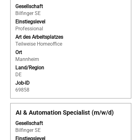
Leertaste,
Gesellschaft
um
Bilfinger SE
die
Einstiegslevel
Stelleninformationen
Professional
vollständig
Art des Arbeitsplatzes
anzuzeigen.
Teilweise Homeoffice
Ort
Mannheim
Land/Region
DE
Job-ID
69858
Stellenbezeichnung
Drücken
AI & Automation Specialist (m/w/d)
Sie
Gesellschaft
die
Bilfinger SE
Leertaste,
um
Einstiegslevel