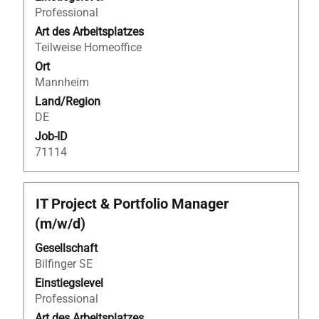
die
Professional
Stelleninformationen
Art des Arbeitsplatzes
vollständig
Teilweise Homeoffice
anzuzeigen.
Ort
Mannheim
Land/Region
DE
Job-ID
71114
Stellenbezeichnung
Drücken
IT Project & Portfolio Manager
Sie
(m/w/d)
die
Leertaste,
Gesellschaft
um
Bilfinger SE
die
Einstiegslevel
Stelleninformationen
Professional
vollständig
Art des Arbeitsplatzes