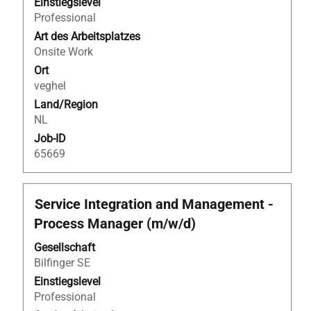
um
Einstiegslevel
die
Professional
Stelleninformationen
Art des Arbeitsplatzes
vollständig
Onsite Work
anzuzeigen.
Ort
veghel
Land/Region
NL
Job-ID
65669
Stellenbezeichnung
Drücken
Service Integration and Management -
Sie
Process Manager (m/w/d)
die
Leertaste,
Gesellschaft
um
Bilfinger SE
die
Einstiegslevel
Stelleninformationen
Professional
vollständig