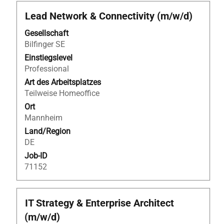
Stellenbezeichnung
Drücken
Lead Network & Connectivity (m/w/d)
Sie
Gesellschaft
die
Bilfinger SE
Leertaste,
um
Einstiegslevel
die
Professional
Stelleninformationen
Art des Arbeitsplatzes
vollständig
Teilweise Homeoffice
anzuzeigen.
Ort
Mannheim
Land/Region
DE
Job-ID
71152
Stellenbezeichnung
Drücken
IT Strategy & Enterprise Architect
Sie
(m/w/d)
die