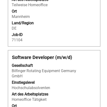
anzuzeigen.
Teilweise Homeoffice
Ort
Mannheim
Land/Region
DE
Job-ID
71104
Stellenbezeichnung
Drücken
Software Developer (m/w/d)
Sie
Gesellschaft
die
Bilfinger Rotating Equipment Germany
Leertaste,
GmbH
um
die
Einstiegslevel
Stelleninformationen
Hochschulabsolventen
vollständig
Art des Arbeitsplatzes
anzuzeigen.
Homeoffice Tätigkeit
Ort