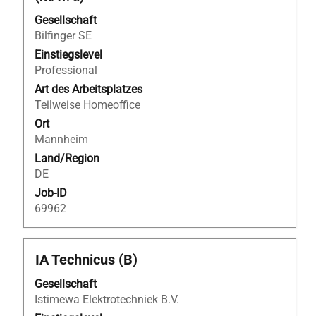
die
Leertaste,
Gesellschaft
um
Bilfinger SE
die
Einstiegslevel
Stelleninformationen
Professional
vollständig
Art des Arbeitsplatzes
anzuzeigen.
Teilweise Homeoffice
Ort
Mannheim
Land/Region
DE
Job-ID
69962
Stellenbezeichnung
Drücken
IA Technicus (B)
Sie
Gesellschaft
die
Istimewa Elektrotechniek B.V.
Leertaste,