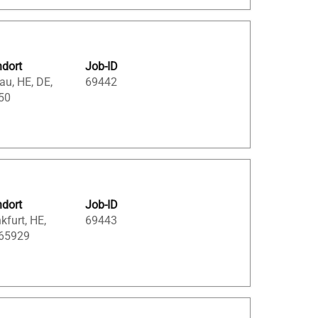
ndort
Job-ID
u, HE, DE,
69442
50
ndort
Job-ID
kfurt, HE,
69443
 65929