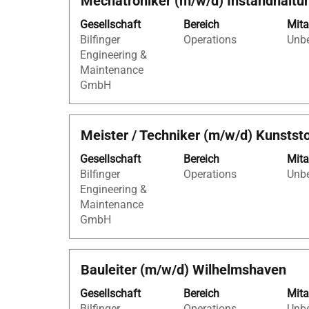
Mechatroniker (m/w/d) Instandhaltu
Sie
Gesellschaft
Bereich
Mita
die
Bilfinger
Operations
Unbe
Leertaste,
Engineering &
um
Maintenance
die
GmbH
Stelleninformationen
vollständig
anzuzeigen.
Stellenbezeichnung
Drücken
Meister / Techniker (m/w/d) Kunstst
Sie
Gesellschaft
Bereich
Mita
die
Bilfinger
Operations
Unbe
Leertaste,
Engineering &
um
Maintenance
die
GmbH
Stelleninformationen
vollständig
anzuzeigen.
Stellenbezeichnung
Drücken
Bauleiter (m/w/d) Wilhelmshaven
Sie
Gesellschaft
Bereich
Mita
die
Bilfinger
Operations
Unbe