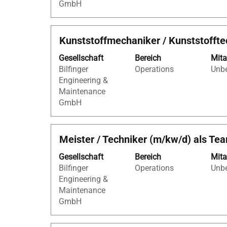
GmbH
Stelleninformationen
vollständig
anzuzeigen.
Stellenbezeichnung
Drücken
Kunststoffmechaniker / Kunststofft
Sie
Gesellschaft
Bereich
Mita
die
Bilfinger
Operations
Unbe
Leertaste,
Engineering &
um
Maintenance
die
GmbH
Stelleninformationen
vollständig
anzuzeigen.
Stellenbezeichnung
Drücken
Meister / Techniker (m/kw/d) als Te
Sie
Gesellschaft
Bereich
Mita
die
Bilfinger
Operations
Unbe
Leertaste,
Engineering &
um
Maintenance
die
GmbH
Stelleninformationen
vollständig
anzuzeigen.