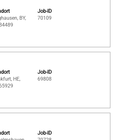
ndort
Job-ID
ghausen, BY,
70109
 84489
ndort
Job-ID
kfurt, HE,
69808
 65929
ndort
Job-ID
helmshaven,
70728