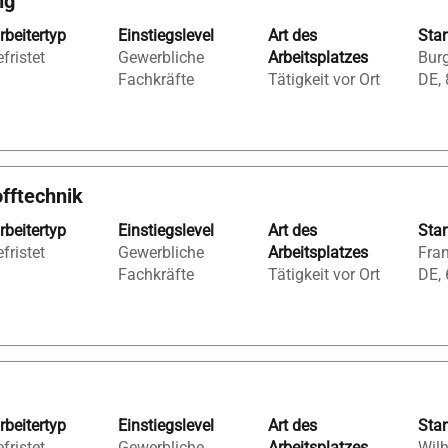
ng
rbeitertyp
Einstiegslevel
Art des
Sta
fristet
Gewerbliche
Arbeitsplatzes
Bur
Fachkräfte
Tätigkeit vor Ort
DE,
offtechnik
rbeitertyp
Einstiegslevel
Art des
Sta
fristet
Gewerbliche
Arbeitsplatzes
Fran
Fachkräfte
Tätigkeit vor Ort
DE,
rbeitertyp
Einstiegslevel
Art des
Sta
fristet
Gewerbliche
Arbeitsplatzes
Wil