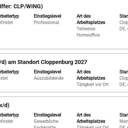
iffer: CLP/WING)
rbeitertyp
Einstiegslevel
Art des
Sta
fristet
Professional
Arbeitsplatzes
Clop
Teilweise
DE,
Homeoffice
/d) am Standort Cloppenburg 2027
rbeitertyp
Einstiegslevel
Art des
Sta
istet
Auszubildende
Arbeitsplatzes
Clop
Tätigkeit vor Ort
DE,
w/d)
rbeitertyp
Einstiegslevel
Art des
Sta
fristet
Gewerbliche
Arbeitsplatzes
Man
Fachkräfte
Tätigkeit vor Ort
DE,