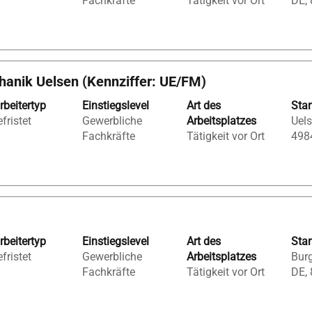
Fachkräfte
Tätigkeit vor Ort
DE,
rtaste,
ste
hanik Uelsen (Kennziffer: UE/FM)
en.
rbeitertyp
Einstiegslevel
Art des
Sta
fristet
Gewerbliche
Arbeitsplatzes
Uels
Fachkräfte
Tätigkeit vor Ort
498
gen.
rbeitertyp
Einstiegslevel
Art des
Sta
fristet
Gewerbliche
Arbeitsplatzes
Bur
Fachkräfte
Tätigkeit vor Ort
DE,