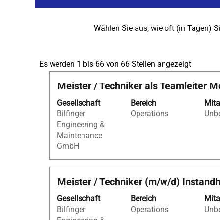
Wählen Sie aus, wie oft (in Tagen) 
Sucherg
Es werden 1 bis 66 von 66 Stellen angezeigt
für
Stellenbezeichnung
Drücken
Meister / Techniker als Teamleiter 
"".
Sie
Es
Gesellschaft
Bereich
Mita
die
werden
Bilfinger
Operations
Unbe
Leertaste,
1
Engineering &
um
bis
Maintenance
die
66
GmbH
Stelleninformationen
von
vollständig
66
anzuzeigen.
Stellen
Stellenbezeichnung
Drücken
Meister / Techniker (m/w/d) Instand
angezei
Sie
Verwen
Gesellschaft
Bereich
Mita
die
Sie
Bilfinger
Operations
Unbe
Leertaste,
die