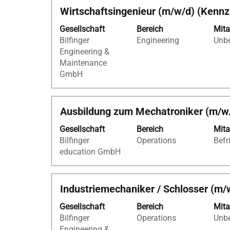
Stellenbezeichnung
Drücken
Wirtschaftsingenieur (m/w/d) (Kennz
Sie
Gesellschaft
Bereich
Mita
die
Bilfinger
Engineering
Unbe
Leertaste,
Engineering &
um
Maintenance
die
GmbH
Stelleninformationen
vollständig
anzuzeigen.
Stellenbezeichnung
Drücken
Ausbildung zum Mechatroniker (m/w
Sie
Gesellschaft
Bereich
Mita
die
Bilfinger
Operations
Befr
Leertaste,
education GmbH
um
die
Stelleninformationen
Stellenbezeichnung
Drücken
Industriemechaniker / Schlosser (m/
vollständig
Sie
anzuzeigen.
Gesellschaft
Bereich
Mita
die
Bilfinger
Operations
Unbe
Leertaste,
Engineering &