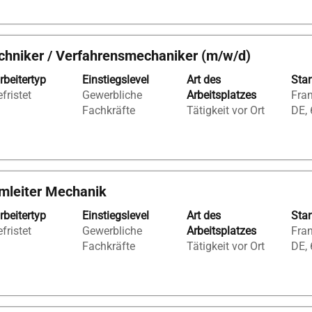
echniker / Verfahrensmechaniker (m/w/d)
rbeitertyp
Einstiegslevel
Art des
Sta
fristet
Gewerbliche
Arbeitsplatzes
Fran
Fachkräfte
Tätigkeit vor Ort
DE,
amleiter Mechanik
rbeitertyp
Einstiegslevel
Art des
Sta
fristet
Gewerbliche
Arbeitsplatzes
Fran
Fachkräfte
Tätigkeit vor Ort
DE,