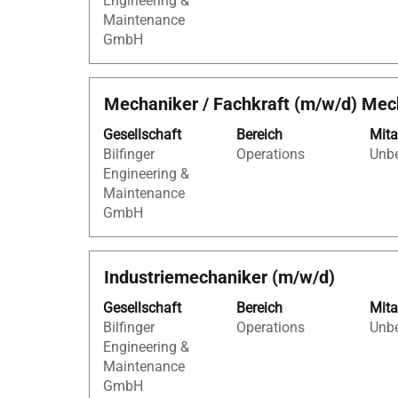
Engineering &
um
Tabulato
Maintenance
die
um
GmbH
Stelleninformationen
durch
vollständig
die
anzuzeigen.
Stellenli
Stellenbezeichnung
Drücken
Mechaniker / Fachkraft (m/w/d) Mec
zu
Sie
navigier
Gesellschaft
Bereich
Mita
die
Wählen
Bilfinger
Operations
Unbe
Leertaste,
Sie
Engineering &
um
eine
Maintenance
die
Stelle
GmbH
Stelleninformationen
aus,
vollständig
um
anzuzeigen.
alle
Stellenbezeichnung
Drücken
Industriemechaniker (m/w/d)
Details
Sie
anzuzei
Gesellschaft
Bereich
Mita
die
Bilfinger
Operations
Unbe
Leertaste,
Engineering &
um
Maintenance
die
GmbH
Stelleninformationen