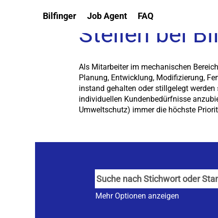
Ihre
Bilfinger
Job Agent
FAQ
Stelle
Stellen bei B
im
Bereich
Mechanik
Als Mitarbeiter im mechanischen Bereich b
Planung, Entwicklung, Modifizierung, Fe
instand gehalten oder stillgelegt werden 
individuellen Kundenbedürfnisse anzubiet
Umweltschutz) immer die höchste Priorit
Mehr Optionen anzeigen