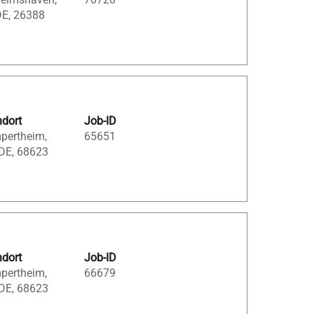
DE, 26388
ndort
Job-ID
pertheim,
65651
 DE, 68623
ndort
Job-ID
pertheim,
66679
 DE, 68623