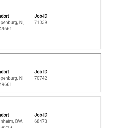
ndort
Job-ID
penburg, NI,
71339
 49661
ndort
Job-ID
penburg, NI,
70742
 49661
ndort
Job-ID
nheim, BW,
68473
 68219