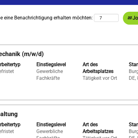
Sie eine Benachrichtigung erhalten möchten:
Jo
ebnisse
Mechanik (m/w/d)
rbeitertyp
Einstiegslevel
Art des
Sta
fristet
Gewerbliche
Arbeitsplatzes
Bur
Fachkräfte
Tätigkeit vor Ort
DE,
haltung
gt
den
rbeitertyp
Einstiegslevel
Art des
Sta
fristet
Gewerbliche
Arbeitsplatzes
Bur