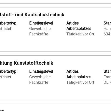
stoff- und Kautschuktechnik
rbeitertyp
Einstiegslevel
Art des
Sta
fristet
Gewerbliche
Arbeitsplatzes
Hana
Fachkräfte
Tätigkeit vor Ort
634
htung Kunststofftechnik
rbeitertyp
Einstiegslevel
Art des
Sta
fristet
Gewerbliche
Arbeitsplatzes
Fran
Fachkräfte
Tätigkeit vor Ort
DE,