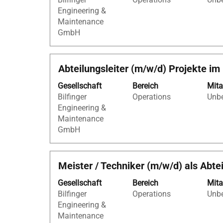
Leertaste,
Engineering &
um
Maintenance
die
GmbH
Stelleninformationen
vollständig
anzuzeigen.
Stellenbezeichnung
Drücken
Abteilungsleiter (m/w/d) Projekte im
Sie
Gesellschaft
Bereich
Mita
die
Bilfinger
Operations
Unbe
Leertaste,
Engineering &
um
Maintenance
die
GmbH
Stelleninformationen
vollständig
anzuzeigen.
Stellenbezeichnung
Drücken
Meister / Techniker (m/w/d) als Abte
Sie
Gesellschaft
Bereich
Mita
die
Bilfinger
Operations
Unbe
Leertaste,
Engineering &
um
Maintenance
die