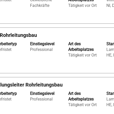
Fachkräfte
Tätigkeit vor Ort
NI, 
 Rohrleitungsbau
rbeitertyp
Einstiegslevel
Art des
Sta
fristet
Professional
Arbeitsplatzes
Lam
Tätigkeit vor Ort
HE,
ilungsleiter Rohrleitungsbau
rbeitertyp
Einstiegslevel
Art des
Sta
fristet
Professional
Arbeitsplatzes
Lam
Tätigkeit vor Ort
HE,