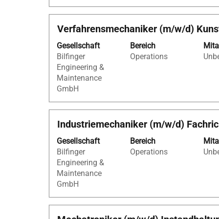
vollständig
anzuzeigen.
Stellenbezeichnung
Drücken
Verfahrensmechaniker (m/w/d) Kunst
Sie
Gesellschaft
Bereich
Mita
die
Bilfinger
Operations
Unbe
Leertaste,
Engineering &
um
Maintenance
die
GmbH
Stelleninformationen
vollständig
anzuzeigen.
Stellenbezeichnung
Drücken
Industriemechaniker (m/w/d) Fachric
Sie
Gesellschaft
Bereich
Mita
die
Bilfinger
Operations
Unbe
Leertaste,
Engineering &
um
Maintenance
die
GmbH
Stelleninformationen
vollständig
anzuzeigen.
Stellenbezeichnung
Drücken