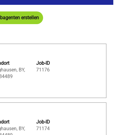
bagenten erstellen
ndort
Job-ID
ghausen, BY,
71176
 84489
ndort
Job-ID
ghausen, BY,
71174