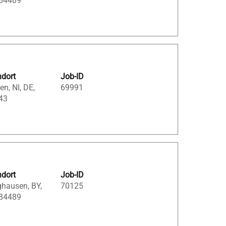
 84489
ndort
Job-ID
en, NI, DE,
69991
43
ndort
Job-ID
ghausen, BY,
70125
 84489