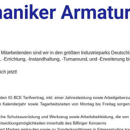
haniker Armatu
0 Mitarbeitenden sind wir in den größten Industrieparks Deutsch
, -Errichtung, -Instandhaltung, -Turnaround, und -Erweiterung b
ch jetzt!
den IG BCE Tarifvertrag, inkl. einer Jahresleistung sowie Arbeitgeberz
 Kalenderjahr sowie Tagarbeitszeiten von Montag bis Freitag sorgen
iche Schutzausrüstung und Werkzeug sowie Arbeitsbekleidung, die von u
ntwicklungsmöglichkeiten innerhalb des Bilfinger Konzerns
und Marken einkaufen sowie zu Sonderkonditionen in Fitnessstudios tra