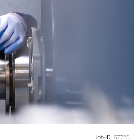
Job-ID:
57720