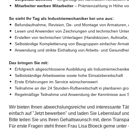
Mitarbeiter werben Mitarbeiter
– Prämienzahlung in Höhe von 
So sieht Ihr Tag als Industriemechaniker bei uns aus:
Befundaufnahme, Revision, De- und Montage von Armaturen,
Lesen und Anwenden von Zeichnungen und technischen Unte
Erstellen von technischen Unterlagen (Handskizzen, Aufmaße
Selbständige Komplettierung von Baugruppen einfacher Armat
Anwendung und strikte Einhaltung von Arbeits- und Gesundh
Das bringen Sie mit:
Erfolgreich abgeschlossene Ausbildung als Industriemechaniker
Selbstständige Arbeitsweise sowie hohe Einsatzbereitschaft
Erste Erfahrungen im Service wünschenswert
Teilnahme an der 24 Stunden-Rufbereitschaft in planbaren gr
Regelmäßige Teilnahme und Anwendung der Kenntnisse aus 
Wir bieten Ihnen abwechslungsreiche und interessante Täti
einfach auf "Jetzt bewerben" und laden Sie Lebenslauf un
Bitte teilen Sie uns Ihren Gehaltswunsch mit, denn Transp
Für erste Fragen steht Ihnen Frau Lisa Bloeck gerne unte