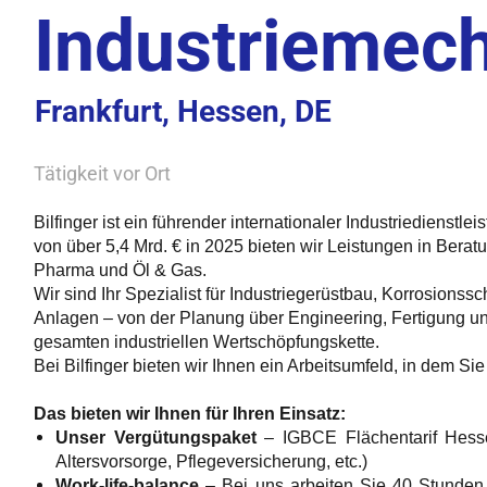
Industriemech
Frankfurt, Hessen, DE
Tätigkeit vor Ort
Bilfinger ist ein führender internationaler Industriedienstl
von über 5,4 Mrd. € in 2025 bieten wir Leistungen in Bera
Pharma und Öl & Gas.
Wir sind Ihr Spezialist für Industriegerüstbau, Korrosionss
Anlagen – von der Planung über Engineering, Fertigung un
gesamten industriellen Wertschöpfungskette.
Bei Bilfinger bieten wir Ihnen ein Arbeitsumfeld, in dem S
Das bieten wir Ihnen für Ihren Einsatz:
Unser Vergütungspaket
– IGBCE Flächentarif Hessen 
Altersvorsorge, Pflegeversicherung, etc.)
Work-life-balance
– Bei uns arbeiten Sie 40 Stunden 