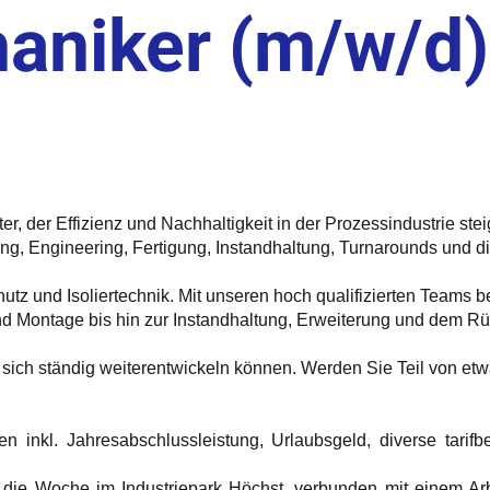
aniker (m/w/d)
eister, der Effizienz und Nachhaltigkeit in der Prozessindustrie 
tung, Engineering, Fertigung, Instandhaltung, Turnarounds und
chutz und Isoliertechnik. Mit unseren hoch qualifizierten Teams 
d Montage bis hin zur Instandhaltung, Erweiterung und dem Rüc
ie sich ständig weiterentwickeln können. Werden Sie Teil von et
inkl. Jahresabschlussleistung, Urlaubsgeld, diverse tarifbe
die Woche im Industriepark Höchst, verbunden mit einem Arbe