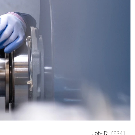
Job-ID:
69341