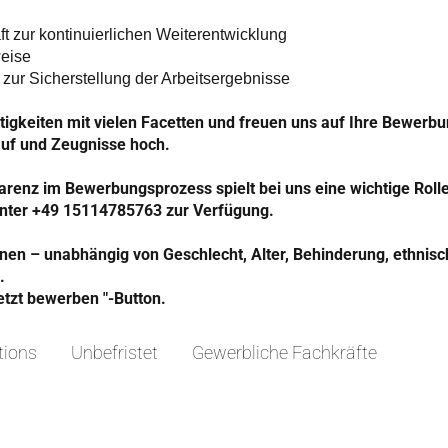
t zur kontinuierlichen Weiterentwicklung
weise
zur Sicherstellung der Arbeitsergebnisse
igkeiten mit vielen Facetten und freuen uns auf Ihre Bewerbun
auf und Zeugnisse hoch.
arenz im Bewerbungsprozess spielt bei uns eine wichtige Roll
 unter +49 15114785763 zur Verfügung.
nen – unabhängig von Geschlecht, Alter, Behinderung, ethnisc
.
etzt bewerben "-Button.
tions
Unbefristet
Gewerbliche Fachkräfte