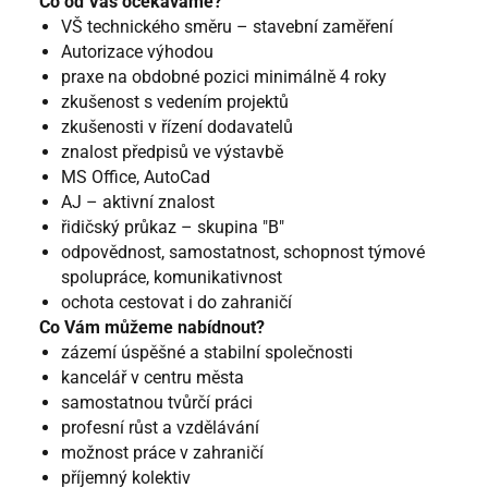
Co od Vás očekáváme?
VŠ technického směru – stavební zaměření
Autorizace výhodou
praxe na obdobné pozici minimálně 4 roky
zkušenost s vedením projektů
zkušenosti v řízení dodavatelů
znalost předpisů ve výstavbě
MS Office, AutoCad
AJ – aktivní znalost
řidičský průkaz – skupina "B"
odpovědnost, samostatnost, schopnost týmové
spolupráce, komunikativnost
ochota cestovat i do zahraničí
Co Vám můžeme nabídnout?
zázemí úspěšné a stabilní společnosti
kancelář v centru města
samostatnou tvůrčí práci
profesní růst a vzdělávání
možnost práce v zahraničí
příjemný kolektiv