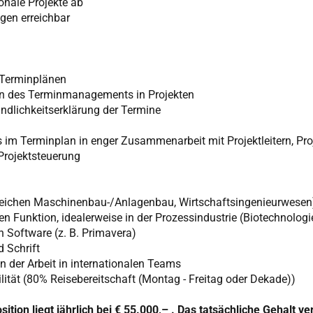
onale Projekte ab
egen erreichbar
-Terminplänen
en des Terminmanagements in Projekten
dlichkeitserklärung der Termine
s im Terminplan in enger Zusammenarbeit mit Projektleitern, Pro
Projektsteuerung
ereichen Maschinenbau-/Anlagenbau, Wirtschaftsingenieurwesen
hen Funktion, idealerweise in der Prozessindustrie (Biotechnolo
n Software (z. B. Primavera)
 Schrift
der Arbeit in internationalen Teams
bilität (80% Reisebereitschaft (Montag - Freitag oder Dekade))
sition liegt jährlich bei € 55.000,– . Das tatsächliche Gehalt