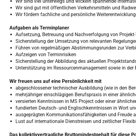
Wir sind viel unterwegs und wickeln spannende internati
Wir sind gut mit öffentlichen Verkehrsmitteln und Radw
Wir fördern fachliche und persönliche Weiterentwicklung
Aufgaben als Terminplaner
Aufsetzung, Betreuung und Nachverfolgung von Projekt
Sicherstellung der Umsetzung von relevanten Regelung
Führen von regelmäßigen Abstimmungsrunden zur Verbin
Aufzeigen von Terminrisiken
Sicherstellung der Abbildung des aktuellen Projektstand
Unterstützung im Ressourcenmanagement sowie in der 
Wir freuen uns auf eine Persönlichkeit mit
abgeschlossener technischer Ausbildung (wie in den B
mehrjähriger einschlägigen Berufspraxis in einer ähnlic
versierten Kenntnissen in MS Project oder einer ähnliche
fundierten Deutsch- und Englischkenntnissen in Wort und
ausgeprägten Kommunikationsfähigkeiten und Freude an 
Lust auf internationale Dienstreisen und zeitlicher Flexi
Das kollektivvertragliche Bruttomindestgehalt für diese Po