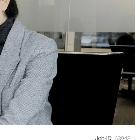
Job-ID:
63943