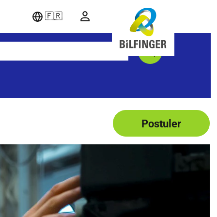
🇫🇷
Postuler