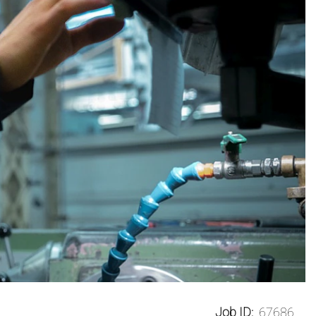
Job ID:
67686