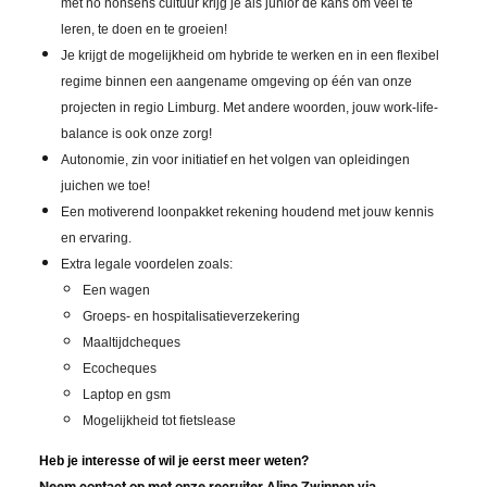
met no nonsens cultuur krijg je als junior de kans om veel te
leren, te doen en te groeien!
Je krijgt de mogelijkheid om hybride te werken en in een flexibel
regime binnen een aangename omgeving op één van onze
projecten in regio Limburg. Met andere woorden, jouw work-life-
balance is ook onze zorg!
Autonomie, zin voor initiatief en het volgen van opleidingen
juichen we toe!
Een motiverend loonpakket rekening houdend met jouw kennis
en ervaring.
Extra legale voordelen zoals:
Een wagen
Groeps- en hospitalisatieverzekering
Maaltijdcheques
Ecocheques
Laptop en gsm
Mogelijkheid tot fietslease
Heb je interesse of wil je eerst meer weten?
Neem contact op met onze recruiter Aline Zwinnen via