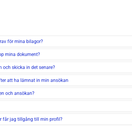
rav för mina bilagor?
 upp mina dokument?
n och skicka in det senare?
fter att ha lämnat in min ansökan
len och ansökan?
år jag tillgång till min profil?