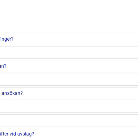
finger?
kan?
n ansökan?
ter vid avslag?