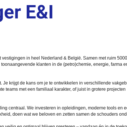
er E&I
 met vestigingen in heel Nederland & België. Samen met ruim 50
an toonaangevende klanten in de (petro)chemie, energie, farma 
. Je krijgt de kans om je te ontwikkelen in verschillende vakge
echte teams met een familiaal karakter, of juist in grotere project
eling centraal. We investeren in opleidingen, moderne tools en
heid, doen wat we beloven en zetten samen de schouders onder
n veilig en optimaal blijven presteren – vandaag én in de toek