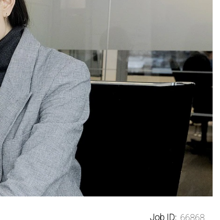
Job ID:
66868