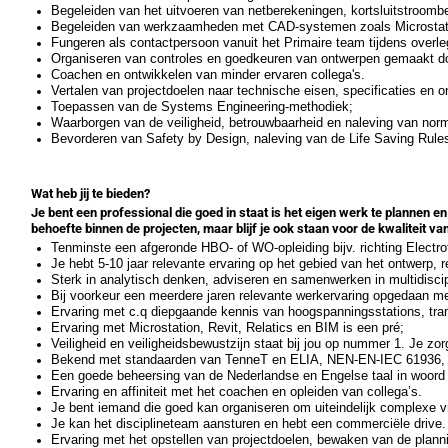
Begeleiden van het uitvoeren van netberekeningen, kortsluitstroom
Begeleiden van werkzaamheden met CAD-systemen zoals Microstati
Fungeren als contactpersoon vanuit het Primaire team tijdens overl
Organiseren van controles en goedkeuren van ontwerpen gemaakt door
Coachen en ontwikkelen van minder ervaren collega's.
Vertalen van projectdoelen naar technische eisen, specificaties en on
Toepassen van de Systems Engineering-methodiek;
Waarborgen van de veiligheid, betrouwbaarheid en naleving van norm
Bevorderen van Safety by Design, naleving van de Life Saving Rule
Wat heb jij te bieden?
Je bent een professional die goed in staat is het eigen werk te plannen en
behoefte binnen de projecten, maar blijf je ook staan voor de kwaliteit v
Tenminste een afgeronde HBO- of WO-opleiding bijv. richting Electr
Je hebt 5-10 jaar relevante ervaring op het gebied van het ontwerp, 
Sterk in analytisch denken, adviseren en samenwerken in multidisci
Bij voorkeur een meerdere jaren relevante werkervaring opgedaan m
Ervaring met c.q diepgaande kennis van hoogspanningsstations, tran
Ervaring met Microstation, Revit, Relatics en BIM is een pré;
Veiligheid en veiligheidsbewustzijn staat bij jou op nummer 1. Je zo
Bekend met standaarden van TenneT en ELIA, NEN-EN-IEC 61936,
Een goede beheersing van de Nederlandse en Engelse taal in woord 
Ervaring en affiniteit met het coachen en opleiden van collega’s.
Je bent iemand die goed kan organiseren om uiteindelijk complexe v
Je kan het disciplineteam aansturen en hebt een commerciële drive.
Ervaring met het opstellen van projectdoelen, bewaken van de planni