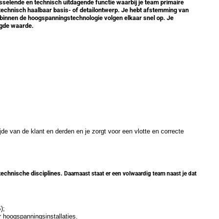
selende en technisch uitdagende functie waarbij je team primaire
technisch haalbaar basis- of detailontwerp. Je hebt afstemming van
 binnen de hoogspanningstechnologie volgen elkaar snel op. Je
oegde waarde.
e van de klant en derden en je zorgt voor een vlotte en correcte
technische disciplines.
Daarnaast staat er een volwaardig team naast je dat
);
 hoogspanningsinstallaties.