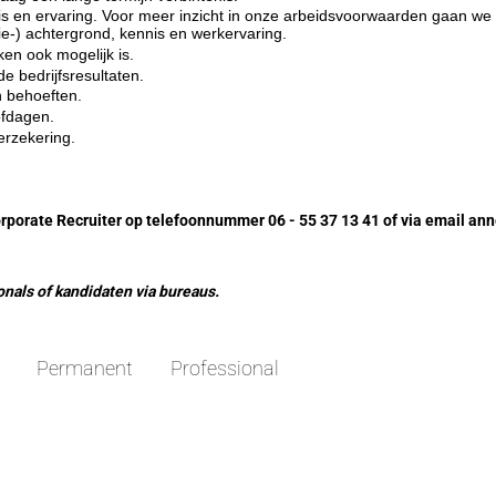
is en ervaring. Voor meer inzicht in onze arbeidsvoorwaarden gaan we 
ie-) achtergrond, kennis en werkervaring.
ken ook mogelijk is.
e bedrijfsresultaten.
n behoeften.
ofdagen.
erzekering.
porate Recruiter op telefoonnummer 06 - 55 37 13 41 of via email an
onals of kandidaten via bureaus.
Permanent
Professional