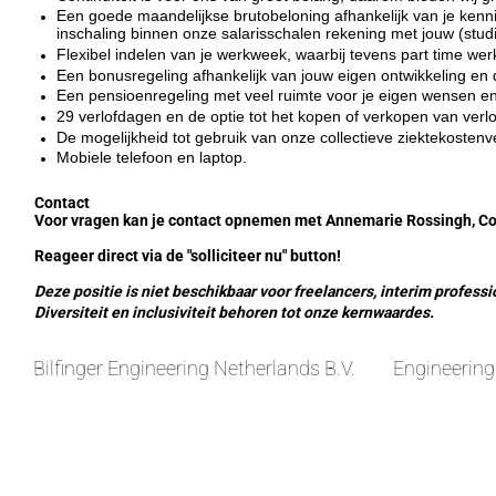
Een goede maandelijkse brutobeloning afhankelijk van je kenn
inschaling binnen onze salarisschalen rekening met jouw (stud
Flexibel indelen van je werkweek, waarbij tevens part time wer
Een bonusregeling afhankelijk van jouw eigen ontwikkeling en d
Een pensioenregeling met veel ruimte voor je eigen wensen e
29 verlofdagen en de optie tot het kopen of verkopen van verl
De mogelijkheid tot gebruik van onze collectieve ziektekostenv
Mobiele telefoon en laptop.
Contact
Voor vragen kan je contact opnemen met Annemarie Rossingh, Cor
Reageer direct via de "solliciteer nu" button!
Deze positie is niet beschikbaar voor freelancers, interim professi
Diversiteit en inclusiviteit behoren tot onze kernwaardes.
Bilfinger Engineering Netherlands B.V.
Engineering