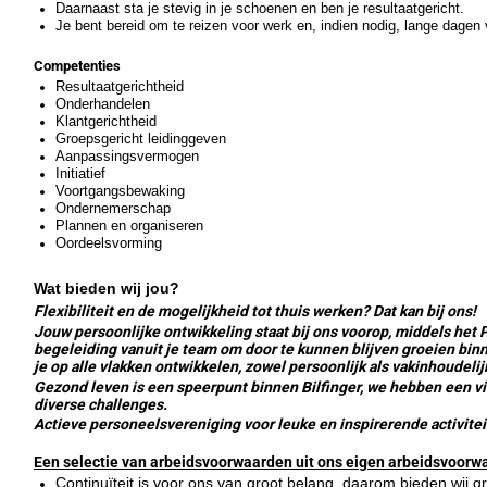
Daarnaast sta je stevig in je schoenen en ben je resultaatgericht.
Je bent bereid om te reizen voor werk en, indien nodig, lange dagen v
Competenties
Resultaatgerichtheid
Onderhandelen
Klantgerichtheid
Groepsgericht leidinggeven
Aanpassingsvermogen
Initiatief
Voortgangsbewaking
Ondernemerschap
Plannen en organiseren
Oordeelsvorming
Wat bieden wij jou?
Flexibiliteit en de mogelijkheid tot thuis werken? Dat kan bij ons!
Jouw persoonlijke ontwikkeling staat bij ons voorop, middels het 
begeleiding vanuit je team om door te kunnen blijven groeien binn
je op alle vlakken ontwikkelen, zowel persoonlijk als vakinhoudelij
Gezond leven is een speerpunt binnen Bilfinger, we hebben een vit
diverse challenges.
Actieve personeelsvereniging voor leuke en inspirerende activitei
Een selectie van arbeidsvoorwaarden uit ons eigen arbeidsvoor
Continuïteit is voor ons van groot belang, daarom bieden wij g