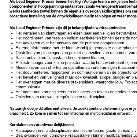
Als Lead Engineer Primair binnen het High Voltage team werk je aan tec
componenten in hoogspanningsinstallaties, zoals vermogenstransformator
werkzaamheden zowel binnen de eigen als overige vakdisciplines om same
proactieve instelling om de ontwikkelingen hierin te volgen en waar mogel
Als Lead Engineer Primair zijn dit je belangrijkste werkzaamheden:
Het vertalen van klantvragen en eisen naar een veilig en betrouwbaa
Het coördineren van test- en validatieactiviteiten binnen gestelde no
Het adviseren over het ontwerp van de primaire componenten.
Externe afstemming met de klant waarbij je gemaakte ontwerpkeuzes
Opstellen van planningen van project en invullen van resources van 
Sales activiteiten bij bestaande en nieuwe klanten;
Projectmanager voor kleine projecten waarbij het zwaartepunt bij prima
Meeschrijven aan offertes en opstellen van urenramingen (haalbaar
Het documenteren, rapporteren en communiceren van de projectontw
Het bewaken van veiligheid maar ook kwaliteit, scope, budget en p
Het overleggen met de diverse stakeholders, waaronder jouw Project
communicatie.
Het aansturen van engineers en designers en tevens controles uitv
Opleiden van nieuwe collega’s binnen de discipline;
Natuurlijk doe je dit alles niet alleen. Je zoekt continu afstemming ove
graag helpt. Zo kom je samen tot een integraal en multidisciplinair ontwerp.
Kerntaken en verantwoordelijkheden
Participeren in multidisciplinaire technische teams (zoals primair, ci
Beantwoorden van complexe vraagstukken binnen haalbaarheidsstudie