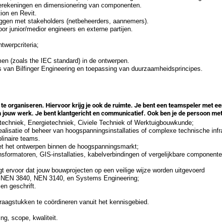
berekeningen en dimensionering van componenten.
on en Revit.
eggen met stakeholders (netbeheerders, aannemers).
 junior/medior engineers en externe partijen.
twerpcriteria;
en (zoals the IEC standard) in de ontwerpen.
s van Bilfinger Engineering en toepassing van duurzaamheidsprincipes.
 te organiseren. Hiervoor krijg je ook de ruimte. Je bent een teamspeler met een 
an jouw werk.
Je bent klantgericht en communicatief. Ook ben je de persoon me
otechniek, Energietechniek, Civiele Techniek of Werktuigbouwkunde;
realisatie of beheer van hoogspanningsinstallaties of complexe technische infr
plinaire teams.
et het ontwerpen binnen de hoogspanningsmarkt;
sformatoren, GIS-installaties, kabelverbindingen of vergelijkbare componente
rgt ervoor dat jouw bouwprojecten op een veilige wijze worden uitgevoerd
 NEN 3840, NEN 3140, en Systems Engineering;
en geschrift.
raagstukken te coördineren vanuit het kennisgebied.
ng, scope, kwaliteit.