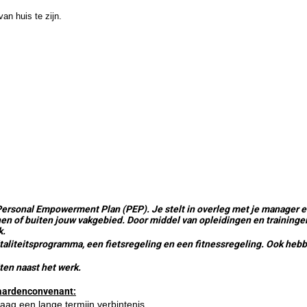
an huis te zijn.
Personal Empowerment Plan (PEP). Je stelt in overleg met je manager ee
en of buiten jouw vakgebied. Door middel van opleidingen en trainingen,
k.
aliteitsprogramma, een fietsregeling en een fitnessregeling. Ook hebben
ten naast het werk.
waardenconvenant:
raag een lange termijn verbintenis.