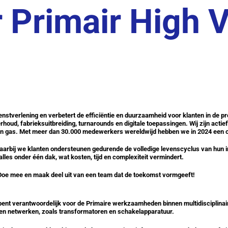
 Primair High 
dienstverlening en verbetert de efficiëntie en duurzaamheid voor klanten in de 
rhoud, fabrieksuitbreiding, turnarounds en digitale toepassingen. Wij zijn ac
e en gas. Met meer dan 30.000 medewerkers wereldwijd hebben we in 2024 een o
waarbij we klanten ondersteunen gedurende de volledige levenscyclus van hun i
alles onder één dak, wat kosten, tijd en complexiteit vermindert.
n. Doe mee en maak deel uit van een team dat de toekomst vormgeeft!
 bent verantwoordelijk voor de Primaire werkzaamheden binnen multidisciplina
en netwerken, zoals transformatoren en schakelapparatuur.