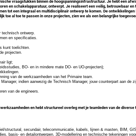
hnische vraagstukken binnen de hoogspanningsinfrastructuur. Je hebt een afwis
en en schakelapparatuur, ontwerpt. Je realiseert een veilig, betrouwbaar en 
n tot een integraal en multidisciplinair ontwerp te komen. De ontwikkelingen
ijk toe al toe te passen in onze projecten, zien we als een belangrijke toegev
r technisch ontwerp.
rmen en specificaties.
 kunt toelichten.
de projecten.
ir ligt;
heidsstudies, BO- en in mindere mate DO- en UO-projecten);
ikkelingen.
lanning van de werkzaamheden van het Primaire team.
 Manager, indien aanwezig de Technisch Manager, jouw counterpart aan de zijd
oeren van de engineers.
r je werkzaamheden en hebt structureel overleg met je teamleden van de diverse 
viel/structural, secundair, telecommunicatie, kabels, lijnen & masten, BIM, GIS
s, basis- en detailontwerpen, 3D-modellering en technische tekeningen voor