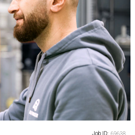
Job ID:
69638