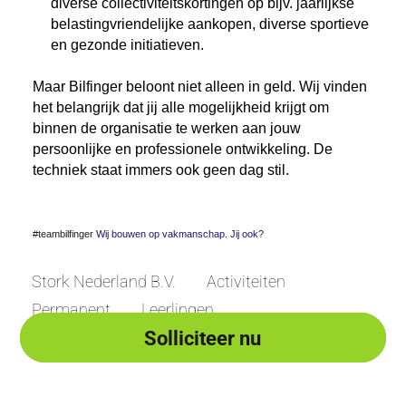
diverse collectiviteitskortingen op bijv. jaarlijkse
belastingvriendelijke aankopen, diverse sportieve
en gezonde initiatieven.
Maar Bilfinger beloont niet alleen in geld. Wij vinden
het belangrijk dat jij alle mogelijkheid krijgt om
binnen de organisatie te werken aan jouw
persoonlijke en professionele ontwikkeling. De
techniek staat immers ook geen dag stil.
#teambilfinger
Wij bouwen op vakmanschap. Jij ook?
Stork Nederland B.V.
Activiteiten
Permanent
Leerlingen
Solliciteer nu
Solliciteer nu