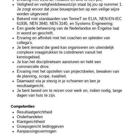
Veiligheid en veiligheidsbewustzijn staat bij jou op nummer 1.
Je zorgt ervoor dat jouw bouwprojecten op een veilige wijze
worden uitgevoerd
Bekend met standaarden van TenneT en ELIA, NEN-EN-IEC
61936, NEN 3840, NEN 3140, en Systems Engineering;
Een goede beheersing van de Nederlandse en Engelse taal
in woord en geschrift.
Ervaring en affiniteit met het coachen en opleiden van
collega’s.
Je bent iemand die goed kan organiseren om uiteindelijk
complexe vraagstukken te coördineren vanuit het
kennisgebied.
Je kan het disciplineteam aansturen en hebt een
commerciële drive.
Ervaring met het opstellen van projectdoelen, bewaken van
de planning, scope, kwaliteit.
Daarnaast sta je stevig in je schoenen en ben je
resultaatgericht.
Je bent bereid om te reizen voor werk en, indien nodig, lange
dagen van huis te zijn.
Competenties
Resultaatgerichtheid
Onderhandelen
Klantgerichtheid
Groepsgericht leidinggeven
Aanpassingsvermogen