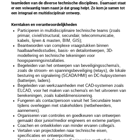
teamleden van de diverse technische disciplines.
Daarnaast staat
er een volwaardig team naast je dat graag helpt. Zo kom je samen tot
een integraal en multidisciplinair ontwerp.
Kerntaken en verantwoordelijkheden
Participeren in multidisciplinaire technische teams (zoals
primair, civiel/structural, secundair, telecommunicatie,
kabels, lijnen & masten, BIM, GIS);
Beantwoorden van complexe vraagstukken binnen
haalbaarheidsstudies, basis- en detailontwerpen, 3D-
modellering en technische tekeningen voor
hoogspanningsinstallaties.
Begeleiden van het ontwerpen van beveiligingsschema's,
zoals de stroom- en spanningsbeveiliging (relays), de lokale
besturing en signalering (SCADA/HMI) en DC-hulpsystemen
(batterijen, laders).
Begeleiden van werkzaamheden met CAD-systemen zoals
ELCAD, voor het maken van schema's en het uitvoeren van
berekeningen, zoals kabeldimensionering.
Fungeren als contactpersoon vanuit het Secundaire team
tijdens overleggen met stakeholders (netbeheerders,
aannemers).
Organiseren van controles en goedkeuren van ontwerpen
gemaakt door junior/medior engineers en externe partijen.
Coachen en ontwikkelen van minder ervaren collega's.
Vertalen van projectdoelen naar technische eisen,
specificaties en ontwerpcriteria;