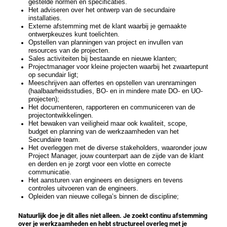
gestelde normen en specificaties.
Het adviseren over het ontwerp van de secundaire
installaties.
Externe afstemming met de klant waarbij je gemaakte
ontwerpkeuzes kunt toelichten.
Opstellen van planningen van project en invullen van
resources van de projecten.
Sales activiteiten bij bestaande en nieuwe klanten;
Projectmanager voor kleine projecten waarbij het zwaartepunt
op secundair ligt;
Meeschrijven aan offertes en opstellen van urenramingen
(haalbaarheidsstudies, BO- en in mindere mate DO- en UO-
projecten);
Het documenteren, rapporteren en communiceren van de
projectontwikkelingen.
Het bewaken van veiligheid maar ook kwaliteit, scope,
budget en planning van de werkzaamheden van het
Secundaire team.
Het overleggen met de diverse stakeholders, waaronder jouw
Project Manager, jouw counterpart aan de zijde van de klant
en derden en je zorgt voor een vlotte en correcte
communicatie.
Het aansturen van engineers en designers en tevens
controles uitvoeren van de engineers.
Opleiden van nieuwe collega’s binnen de discipline;
Natuurlijk doe je dit alles niet alleen. Je zoekt continu afstemming
over je werkzaamheden en hebt structureel overleg met je