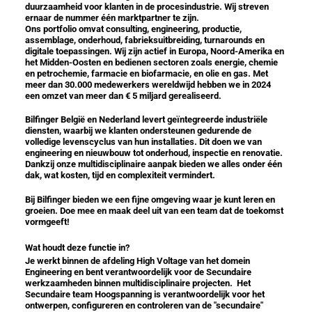
duurzaamheid voor klanten in de procesindustrie. Wij streven
ernaar de nummer één marktpartner te zijn.
Ons portfolio omvat consulting, engineering, productie,
assemblage, onderhoud, fabrieksuitbreiding, turnarounds en
digitale toepassingen. Wij zijn actief in Europa, Noord-Amerika en
het Midden-Oosten en bedienen sectoren zoals energie, chemie
en petrochemie, farmacie en biofarmacie, en olie en gas. Met
meer dan 30.000 medewerkers wereldwijd hebben we in 2024
een omzet van meer dan € 5 miljard gerealiseerd.
Bilfinger België en Nederland
levert geïntegreerde industriële
diensten, waarbij we klanten ondersteunen gedurende de
volledige levenscyclus van hun installaties. Dit doen we van
engineering en nieuwbouw tot onderhoud, inspectie en renovatie.
Dankzij onze multidisciplinaire aanpak bieden we alles onder één
dak, wat kosten, tijd en complexiteit vermindert.
Bij Bilfinger bieden we een fijne omgeving waar je kunt leren en
groeien. Doe mee en maak deel uit van een team dat de toekomst
vormgeeft!
Wat houdt deze functie in?
Je werkt binnen de afdeling High Voltage van het domein
Engineering en bent verantwoordelijk voor de Secundaire
werkzaamheden binnen multidisciplinaire projecten. Het
Secundaire team Hoogspanning is verantwoordelijk voor het
ontwerpen, configureren en controleren van de "secundaire"