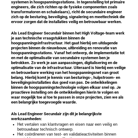
systemen in hoogspanningsstations. In tegenstelling tot primaire
engineers, die zich richten op de fysieke componenten zoals
transformatoren en schakelaars), richt de secundaire engineer
zich op de besturing, beveiliging, signalering en meettechniek die
ervoor zorgen dat de installaties veilig en betrouwbaar werken.
Als Lead Engineer Secundair binnen het High Voltage-team werk
je aan technische vraagstukken binnen de
hoogspanningsinfrastructuur. Het gaat hierbij om uitdagende
projecten binnen de nieuwbouw, uitbreiding en renovatie van
hoogspanningsstations. Vanaf het ontwerp, de implementatie tot
en met de optimalisatie van secundaire systemen ben je
betrokken. Zo werk je aan aanpassingen, digitalisering en de
optimalisatie van de infrastructuur. Uiteraard is hierbij een veilige
en betrouwbare werking van het hoogspanningsnet van groot
belang. Hierbij komt je kennis van besturings-, hulpstroom- en
beveiligingsinstallaties dus goed van pas. De ontwikkelingen
binnen de hoogspanningstechnologie volgen elkaar snel op. Je
proactieve instelling om de ontwikkelingen hierin te volgen en
waar mogelijk toe al toe te passen in onze projecten, zien we als
een belangrijke toegevoegde waarde.
Als Lead Engineer Secundair zijn dit je belangrijkste
werkzaamheden:
Het vertalen van klantvragen en eisen naar een veilig en
betrouwbaar technisch ontwerp.
Het coördineren van test- en validatieactiviteiten binnen