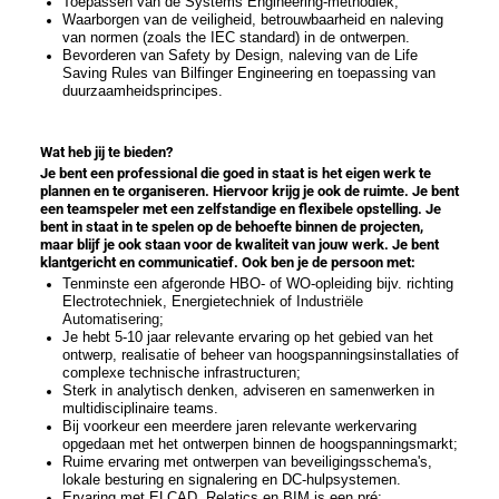
Toepassen van de Systems Engineering-methodiek;
Waarborgen van de veiligheid, betrouwbaarheid en naleving
van normen (zoals the IEC standard) in de ontwerpen.
Bevorderen van Safety by Design, naleving van de Life
Saving Rules van Bilfinger Engineering en toepassing van
duurzaamheidsprincipes.
Wat heb jij te bieden?
Je bent een professional die goed in staat is het eigen werk te
plannen en te organiseren. Hiervoor krijg je ook de ruimte. Je bent
een teamspeler met een zelfstandige en flexibele opstelling. Je
bent in staat in te spelen op de behoefte binnen de projecten,
maar blijf je ook staan voor de kwaliteit van jouw werk.
Je bent
klantgericht en communicatief. Ook ben je de persoon met:
Tenminste een afgeronde HBO- of WO-opleiding bijv. richting
Electrotechniek, Energietechniek of
Industriële
Automatisering
;
Je hebt 5-10 jaar relevante ervaring op het gebied van het
ontwerp, realisatie of beheer van hoogspanningsinstallaties of
complexe technische infrastructuren;
Sterk in analytisch denken, adviseren en samenwerken in
multidisciplinaire teams.
Bij voorkeur een meerdere jaren relevante werkervaring
opgedaan met het ontwerpen binnen de hoogspanningsmarkt;
Ruime ervaring met ontwerpen van beveiligingsschema's,
lokale besturing en signalering en DC-hulpsystemen.
Ervaring met ELCAD, Relatics en BIM is een pré;