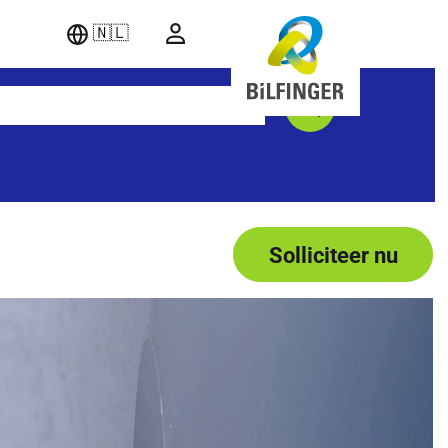
🇳🇱
Solliciteer nu