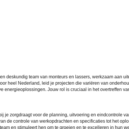
n een deskundig team van monteurs en lassers, werkzaam aan ui
 door heel Nederland, leid je projecten die variëren van onderh
ve energieoplossingen. Jouw rol is cruciaal in het overtreffen
ij je zorgdraagt voor de planning, uitvoering en eindcontrole va
, van de controle van werkopdrachten en specificaties tot het 
e team en stimuleert hen om te groeien en te excelleren in hun we