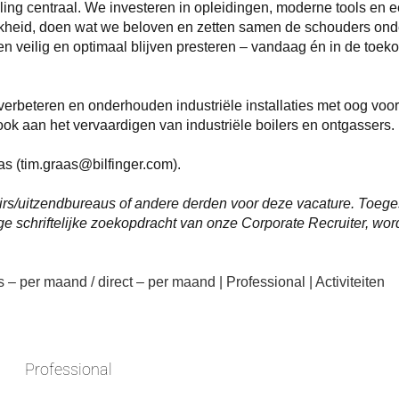
eling centraal. We investeren in opleidingen, moderne tools en
heid, doen wat we beloven en zetten samen de schouders onder
n veilig en optimaal blijven presteren – vandaag én in de toek
erbeteren en onderhouden industriële installaties met oog voor 
k aan het vervaardigen van industriële boilers en ontgassers.
s (tim.graas@bilfinger.com).
irs/uitzendbureaus of andere derden voor deze vacature. Toeg
ge schriftelijke zoekopdracht van onze Corporate Recruiter, wo
– per maand / direct – per maand | Professional | Activiteiten
Professional