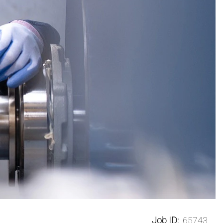
Job ID:
65743