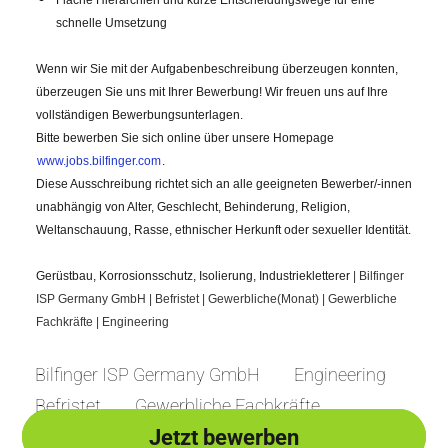
Flache Hierarchien und kurze Entscheidungswege für eine
schnelle Umsetzung
Wenn wir Sie mit der Aufgabenbeschreibung überzeugen konnten,
überzeugen Sie uns mit Ihrer Bewerbung! Wir freuen uns auf Ihre
vollständigen Bewerbungsunterlagen.
Bitte bewerben Sie sich online über unsere Homepage
www.jobs.bilfinger.com
.
Diese Ausschreibung richtet sich an alle geeigneten Bewerber/-innen
unabhängig von Alter, Geschlecht, Behinderung, Religion,
Weltanschauung, Rasse, ethnischer Herkunft oder sexueller Identität.
Gerüstbau, Korrosionsschutz, Isolierung, Industriekletterer
| Bilfinger
ISP Germany GmbH
| Befristet
| Gewerbliche(Monat)
| Gewerbliche
Fachkräfte
| Engineering
Bilfinger ISP Germany GmbH
Engineering
Befristet
Gewerbliche Fachkräfte
Jetzt bewerben
Jetzt bewerben