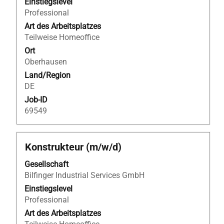
die
Einstiegslevel
Stelleninformationen
Professional
vollständig
Art des Arbeitsplatzes
anzuzeigen.
Teilweise Homeoffice
Ort
Oberhausen
Land/Region
DE
Job-ID
69549
Stellenbezeichnung
Drücken
Konstrukteur (m/w/d)
Sie
Gesellschaft
die
Bilfinger Industrial Services GmbH
Leertaste,
um
Einstiegslevel
die
Professional
Stelleninformationen
Art des Arbeitsplatzes
vollständig