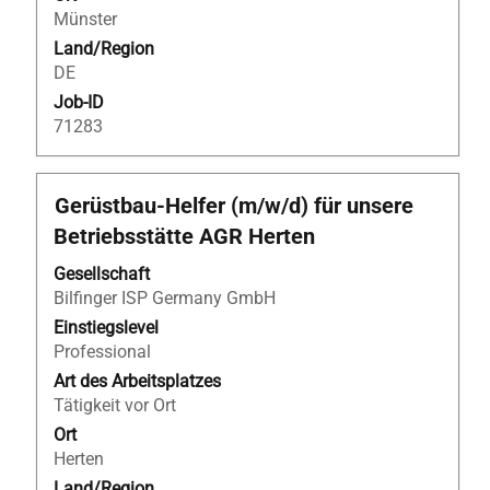
Münster
Land/Region
DE
Job-ID
71283
Stellenbezeichnung
Drücken
Gerüstbau-Helfer (m/w/d) für unsere
Sie
Betriebsstätte AGR Herten
die
Leertaste,
Gesellschaft
um
Bilfinger ISP Germany GmbH
die
Einstiegslevel
Stelleninformationen
Professional
vollständig
Art des Arbeitsplatzes
anzuzeigen.
Tätigkeit vor Ort
Ort
Herten
Land/Region