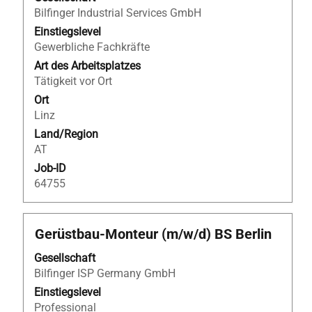
um
Bilfinger Industrial Services GmbH
die
Einstiegslevel
Stelleninformationen
Gewerbliche Fachkräfte
vollständig
Art des Arbeitsplatzes
anzuzeigen.
Tätigkeit vor Ort
Ort
Linz
Land/Region
AT
Job-ID
64755
Stellenbezeichnung
Drücken
Gerüstbau-Monteur (m/w/d) BS Berlin
Sie
Gesellschaft
die
Bilfinger ISP Germany GmbH
Leertaste,
um
Einstiegslevel
die
Professional