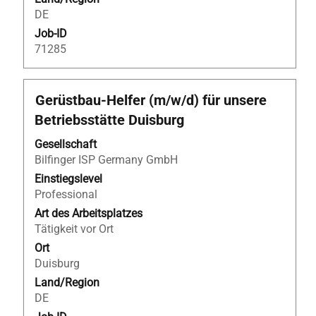
DE
Job-ID
71285
Stellenbezeichnung
Drücken
Gerüstbau-Helfer (m/w/d) für unsere
Sie
Betriebsstätte Duisburg
die
Leertaste,
Gesellschaft
um
Bilfinger ISP Germany GmbH
die
Einstiegslevel
Stelleninformationen
Professional
vollständig
Art des Arbeitsplatzes
anzuzeigen.
Tätigkeit vor Ort
Ort
Duisburg
Land/Region
DE