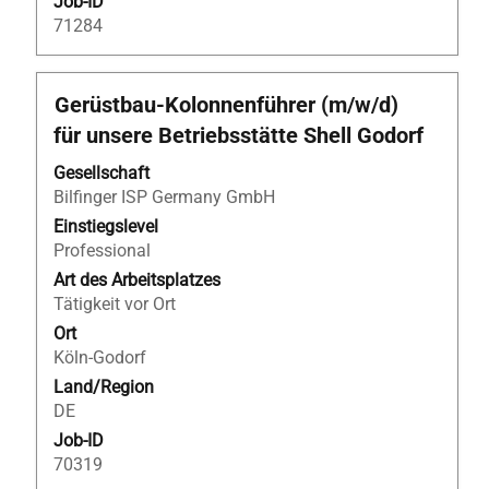
Job-ID
71284
Stellenbezeichnung
Drücken
Gerüstbau-Kolonnenführer (m/w/d)
Sie
für unsere Betriebsstätte Shell Godorf
die
Leertaste,
Gesellschaft
um
Bilfinger ISP Germany GmbH
die
Einstiegslevel
Stelleninformationen
Professional
vollständig
Art des Arbeitsplatzes
anzuzeigen.
Tätigkeit vor Ort
Ort
Köln-Godorf
Land/Region
DE
Job-ID
70319