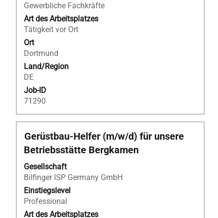
Stelleninformationen
Gewerbliche Fachkräfte
vollständig
Art des Arbeitsplatzes
anzuzeigen.
Tätigkeit vor Ort
Ort
Dortmund
Land/Region
DE
Job-ID
71290
Stellenbezeichnung
Drücken
Gerüstbau-Helfer (m/w/d) für unsere
Sie
Betriebsstätte Bergkamen
die
Leertaste,
Gesellschaft
um
Bilfinger ISP Germany GmbH
die
Einstiegslevel
Stelleninformationen
Professional
vollständig
Art des Arbeitsplatzes