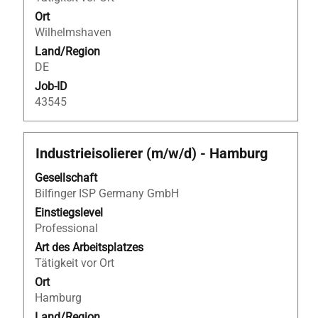
Ort
Wilhelmshaven
Land/Region
DE
Job-ID
43545
Stellenbezeichnung
Drücken
Industrieisolierer (m/w/d) - Hamburg
Sie
Gesellschaft
die
Bilfinger ISP Germany GmbH
Leertaste,
um
Einstiegslevel
die
Professional
Stelleninformationen
Art des Arbeitsplatzes
vollständig
Tätigkeit vor Ort
anzuzeigen.
Ort
Hamburg
Land/Region