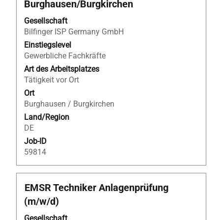
Burghausen/Burgkirchen
Leertaste,
um
Gesellschaft
die
Bilfinger ISP Germany GmbH
Stelleninformationen
Einstiegslevel
vollständig
Gewerbliche Fachkräfte
anzuzeigen.
Art des Arbeitsplatzes
Tätigkeit vor Ort
Ort
Burghausen / Burgkirchen
Land/Region
DE
Job-ID
59814
Stellenbezeichnung
Drücken
EMSR Techniker Anlagenprüfung
Sie
(m/w/d)
die
Leertaste,
Gesellschaft