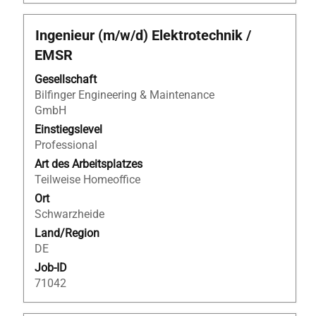
Stellenbezeichnung
Drücken
Ingenieur (m/w/d) Elektrotechnik /
Sie
EMSR
die
Leertaste,
Gesellschaft
um
Bilfinger Engineering & Maintenance
die
GmbH
Stelleninformationen
Einstiegslevel
vollständig
Professional
anzuzeigen.
Art des Arbeitsplatzes
Teilweise Homeoffice
Ort
Schwarzheide
Land/Region
DE
Job-ID
71042