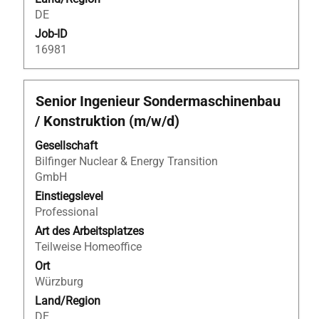
DE
Job-ID
16981
Stellenbezeichnung
Drücken
Senior Ingenieur Sondermaschinenbau
Sie
/ Konstruktion (m/w/d)
die
Leertaste,
Gesellschaft
um
Bilfinger Nuclear & Energy Transition
die
GmbH
Stelleninformationen
Einstiegslevel
vollständig
Professional
anzuzeigen.
Art des Arbeitsplatzes
Teilweise Homeoffice
Ort
Würzburg
Land/Region
DE