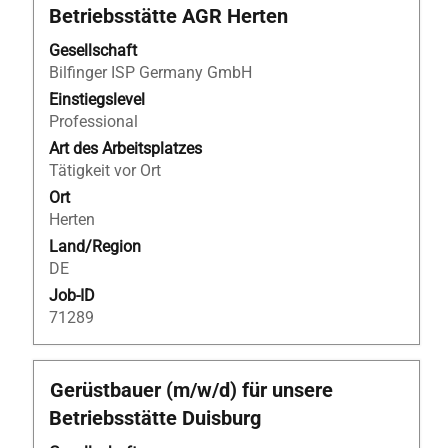
Sie
Betriebsstätte AGR Herten
die
Leertaste,
Gesellschaft
um
Bilfinger ISP Germany GmbH
die
Einstiegslevel
Stelleninformationen
Professional
vollständig
Art des Arbeitsplatzes
anzuzeigen.
Tätigkeit vor Ort
Ort
Herten
Land/Region
DE
Job-ID
71289
Stellenbezeichnung
Drücken
Gerüstbauer (m/w/d) für unsere
Sie
Betriebsstätte Duisburg
die