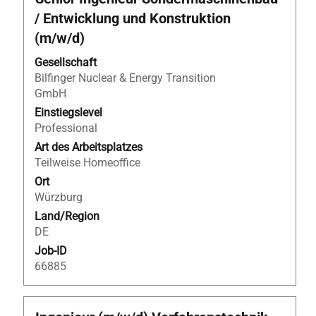
Sie
/ Entwicklung und Konstruktion
die
(m/w/d)
Leertaste,
um
Gesellschaft
die
Bilfinger Nuclear & Energy Transition
Stelleninformationen
GmbH
vollständig
Einstiegslevel
anzuzeigen.
Professional
Art des Arbeitsplatzes
Teilweise Homeoffice
Ort
Würzburg
Land/Region
DE
Job-ID
66885
Stellenbezeichnung
Drücken