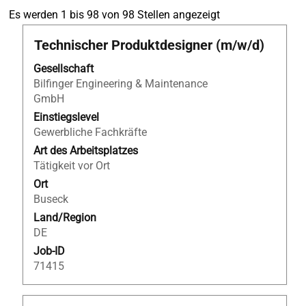
Suchergebnisse
Es werden 1 bis 98 von 98 Stellen angezeigt
für
Stellenbezeichnung
Drücken
Technischer Produktdesigner (m/w/d)
"".
Sie
Es
Gesellschaft
die
werden
Bilfinger Engineering & Maintenance
Leertaste,
1
GmbH
um
bis
die
Einstiegslevel
98
Stelleninformationen
Gewerbliche Fachkräfte
von
vollständig
98
Art des Arbeitsplatzes
anzuzeigen.
Stellen
Tätigkeit vor Ort
angezeigt
Ort
Verwenden
Buseck
Sie
Land/Region
die
DE
Tabulatortaste,
Job-ID
um
71415
durch
die
Stellenliste