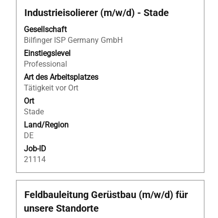
Stellenbezeichnung
Drücken
Industrieisolierer (m/w/d) - Stade
Sie
Gesellschaft
die
Bilfinger ISP Germany GmbH
Leertaste,
um
Einstiegslevel
die
Professional
Stelleninformationen
Art des Arbeitsplatzes
vollständig
Tätigkeit vor Ort
anzuzeigen.
Ort
Stade
Land/Region
DE
Job-ID
21114
Stellenbezeichnung
Drücken
Feldbauleitung Gerüstbau (m/w/d) für
Sie
unsere Standorte
die