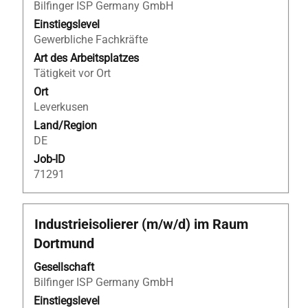
die
Bilfinger ISP Germany GmbH
Stelleninformationen
Einstiegslevel
vollständig
Gewerbliche Fachkräfte
anzuzeigen.
Art des Arbeitsplatzes
Tätigkeit vor Ort
Ort
Leverkusen
Land/Region
DE
Job-ID
71291
Stellenbezeichnung
Drücken
Industrieisolierer (m/w/d) im Raum
Sie
Dortmund
die
Leertaste,
Gesellschaft
um
Bilfinger ISP Germany GmbH
die
Einstiegslevel