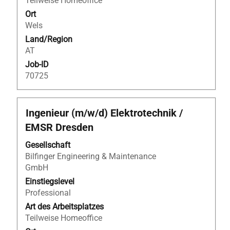
Teilweise Homeoffice
anzuzeigen.
Ort
Wels
Land/Region
AT
Job-ID
70725
Stellenbezeichnung
Drücken
Ingenieur (m/w/d) Elektrotechnik /
Sie
EMSR Dresden
die
Leertaste,
Gesellschaft
um
Bilfinger Engineering & Maintenance
die
GmbH
Stelleninformationen
Einstiegslevel
vollständig
Professional
anzuzeigen.
Art des Arbeitsplatzes
Teilweise Homeoffice