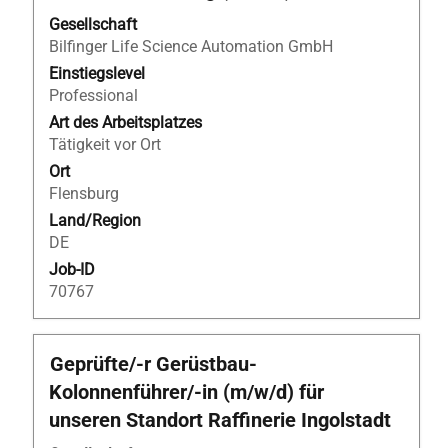
Sie
Gesellschaft
die
Bilfinger Life Science Automation GmbH
Leertaste,
um
Einstiegslevel
die
Professional
Stelleninformationen
Art des Arbeitsplatzes
vollständig
Tätigkeit vor Ort
anzuzeigen.
Ort
Flensburg
Land/Region
DE
Job-ID
70767
Stellenbezeichnung
Drücken
Geprüfte/-r Gerüstbau-
Sie
Kolonnenführer/-in (m/w/d) für
die
unseren Standort Raffinerie Ingolstadt
Leertaste,
um