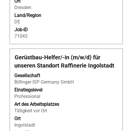
Ort
Dresden
Land/Region
DE
Job-ID
71045
Stellenbezeichnung
Drücken
Gerüstbau-Helfer/-in (m/w/d) für
Sie
unseren Standort Raffinerie Ingolstadt
die
Leertaste,
Gesellschaft
um
Bilfinger ISP Germany GmbH
die
Einstiegslevel
Stelleninformationen
Professional
vollständig
Art des Arbeitsplatzes
anzuzeigen.
Tätigkeit vor Ort
Ort
Ingolstadt