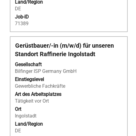
Land/Region
DE
Job-ID
71389
Stellenbezeichnung
Drücken
Gerüstbauer/-in (m/w/d) für unseren
Sie
Standort Raffinerie Ingolstadt
die
Leertaste,
Gesellschaft
um
Bilfinger ISP Germany GmbH
die
Einstiegslevel
Stelleninformationen
Gewerbliche Fachkräfte
vollständig
Art des Arbeitsplatzes
anzuzeigen.
Tätigkeit vor Ort
Ort
Ingolstadt
Land/Region
DE