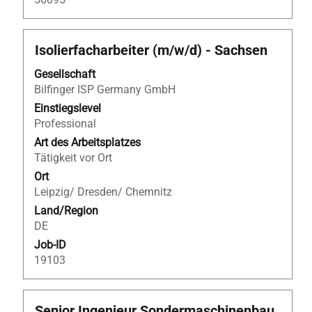
Stellenbezeichnung
Drücken
Isolierfacharbeiter (m/w/d) - Sachsen
Sie
Gesellschaft
die
Bilfinger ISP Germany GmbH
Leertaste,
um
Einstiegslevel
die
Professional
Stelleninformationen
Art des Arbeitsplatzes
vollständig
Tätigkeit vor Ort
anzuzeigen.
Ort
Leipzig/ Dresden/ Chemnitz
Land/Region
DE
Job-ID
19103
Stellenbezeichnung
Drücken
Senior Ingenieur Sondermaschinenbau