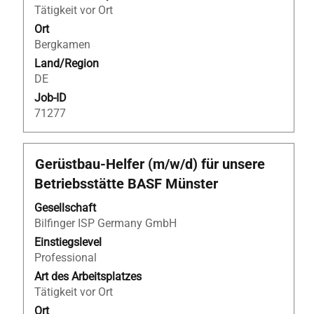
anzuzeigen.
Tätigkeit vor Ort
Ort
Bergkamen
Land/Region
DE
Job-ID
71277
Stellenbezeichnung
Drücken
Gerüstbau-Helfer (m/w/d) für unsere
Sie
Betriebsstätte BASF Münster
die
Leertaste,
Gesellschaft
um
Bilfinger ISP Germany GmbH
die
Einstiegslevel
Stelleninformationen
Professional
vollständig
Art des Arbeitsplatzes
anzuzeigen.
Tätigkeit vor Ort
Ort