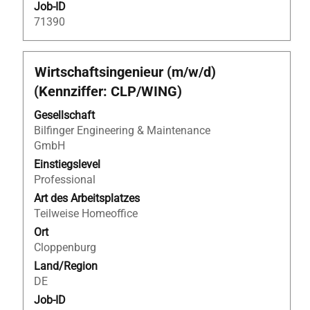
Job-ID
71390
Stellenbezeichnung
Drücken
Wirtschaftsingenieur (m/w/d)
Sie
(Kennziffer: CLP/WING)
die
Leertaste,
Gesellschaft
um
Bilfinger Engineering & Maintenance
die
GmbH
Stelleninformationen
Einstiegslevel
vollständig
Professional
anzuzeigen.
Art des Arbeitsplatzes
Teilweise Homeoffice
Ort
Cloppenburg
Land/Region
DE
Job-ID