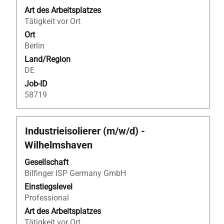
Stelleninformationen
Art des Arbeitsplatzes
vollständig
Tätigkeit vor Ort
anzuzeigen.
Ort
Berlin
Land/Region
DE
Job-ID
58719
Stellenbezeichnung
Drücken
Industrieisolierer (m/w/d) -
Sie
Wilhelmshaven
die
Leertaste,
Gesellschaft
um
Bilfinger ISP Germany GmbH
die
Einstiegslevel
Stelleninformationen
Professional
vollständig
Art des Arbeitsplatzes
anzuzeigen.
Tätigkeit vor Ort