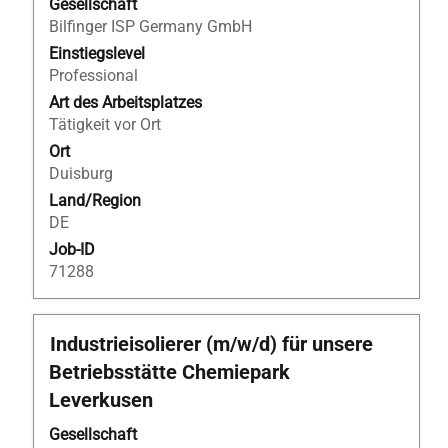
Leertaste,
Gesellschaft
um
Bilfinger ISP Germany GmbH
die
Einstiegslevel
Stelleninformationen
Professional
vollständig
Art des Arbeitsplatzes
anzuzeigen.
Tätigkeit vor Ort
Ort
Duisburg
Land/Region
DE
Job-ID
71288
Stellenbezeichnung
Drücken
Industrieisolierer (m/w/d) für unsere
Sie
Betriebsstätte Chemiepark
die
Leverkusen
Leertaste,
um
Gesellschaft