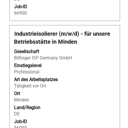
Job-ID
66900
Stellenbezeichnung
Drücken
Industrieisolierer (m/w/d) - für unsere
Sie
Betriebsstätte in Minden
die
Leertaste,
Gesellschaft
um
Bilfinger ISP Germany GmbH
die
Einstiegslevel
Stelleninformationen
Professional
vollständig
Art des Arbeitsplatzes
anzuzeigen.
Tätigkeit vor Ort
Ort
Minden
Land/Region
DE
Job-ID
56095