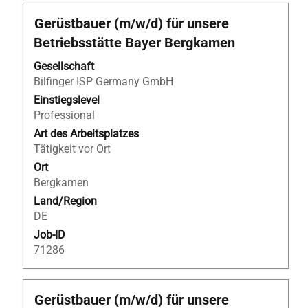
Stellenbezeichnung
Drücken
Gerüstbauer (m/w/d) für unsere
Sie
Betriebsstätte Bayer Bergkamen
die
Leertaste,
Gesellschaft
um
Bilfinger ISP Germany GmbH
die
Einstiegslevel
Stelleninformationen
Professional
vollständig
Art des Arbeitsplatzes
anzuzeigen.
Tätigkeit vor Ort
Ort
Bergkamen
Land/Region
DE
Job-ID
71286
Stellenbezeichnung
Drücken
Gerüstbauer (m/w/d) für unsere