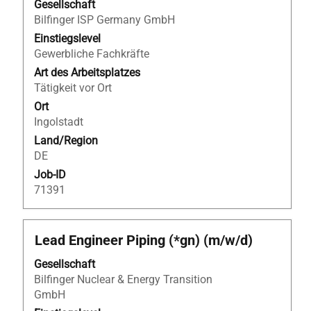
Gesellschaft
die
Bilfinger ISP Germany GmbH
Stelleninformationen
Einstiegslevel
vollständig
Gewerbliche Fachkräfte
anzuzeigen.
Art des Arbeitsplatzes
Tätigkeit vor Ort
Ort
Ingolstadt
Land/Region
DE
Job-ID
71391
Stellenbezeichnung
Drücken
Lead Engineer Piping (*gn) (m/w/d)
Sie
Gesellschaft
die
Bilfinger Nuclear & Energy Transition
Leertaste,
GmbH
um