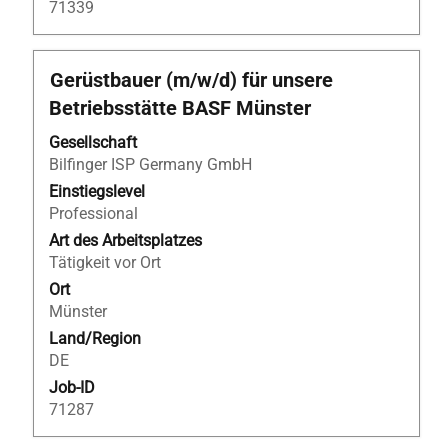
71339
Stellenbezeichnung
Drücken
Gerüstbauer (m/w/d) für unsere
Sie
Betriebsstätte BASF Münster
die
Leertaste,
Gesellschaft
um
Bilfinger ISP Germany GmbH
die
Einstiegslevel
Stelleninformationen
Professional
vollständig
Art des Arbeitsplatzes
anzuzeigen.
Tätigkeit vor Ort
Ort
Münster
Land/Region
DE
Job-ID
71287