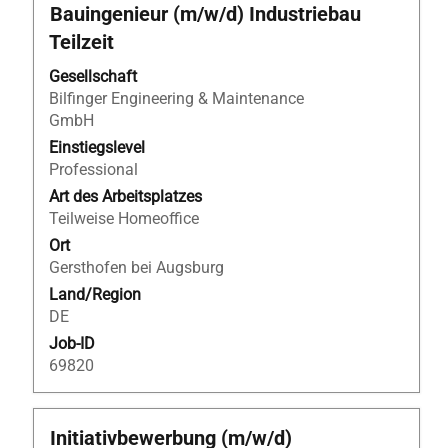
Stellenbezeichnung
Drücken
Bauingenieur (m/w/d) Industriebau
zu
Sie
navigieren.
Teilzeit
die
Wählen
Leertaste,
Gesellschaft
Sie
um
Bilfinger Engineering & Maintenance
eine
die
GmbH
Stelle
Stelleninformationen
aus,
Einstiegslevel
vollständig
um
Professional
anzuzeigen.
alle
Art des Arbeitsplatzes
Details
Teilweise Homeoffice
anzuzeigen.
Ort
Gersthofen bei Augsburg
Land/Region
DE
Job-ID
69820
Stellenbezeichnung
Drücken
Initiativbewerbung (m/w/d)