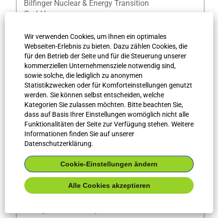
Bilfinger Nuclear & Energy Transition
Leertaste,
GmbH
um
die
Einstiegslevel
Wir verwenden Cookies, um Ihnen ein optimales
Stelleninformationen
Professional
Webseiten-Erlebnis zu bieten. Dazu zählen Cookies, die
vollständig
Art des Arbeitsplatzes
für den Betrieb der Seite und für die Steuerung unserer
anzuzeigen.
Teilweise Homeoffice
kommerziellen Unternehmensziele notwendig sind,
Ort
sowie solche, die lediglich zu anonymen
Oberhausen
Statistikzwecken oder für Komforteinstellungen genutzt
werden. Sie können selbst entscheiden, welche
Land/Region
Kategorien Sie zulassen möchten. Bitte beachten Sie,
DE
dass auf Basis Ihrer Einstellungen womöglich nicht alle
Job-ID
Funktionalitäten der Seite zur Verfügung stehen. Weitere
66235
Informationen finden Sie auf unserer
Datenschutzerklärung.
Cookie-Einstellungen ändern
Stellenbezeichnung
Drücken
Gerüstbau-Helfer (m/w/d) BS
Sie
Schwedt
Alle Cookies akzeptieren
die
Leertaste,
Gesellschaft
um
Bilfinger ISP Germany GmbH