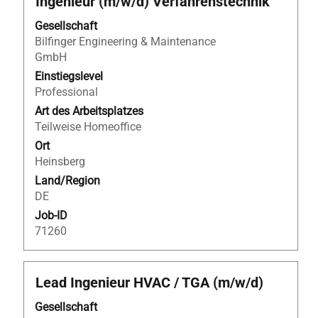
Ingenieur (m/w/d) Verfahrenstechnik
Sie
Gesellschaft
die
Bilfinger Engineering & Maintenance
Leertaste,
GmbH
um
die
Einstiegslevel
Stelleninformationen
Professional
vollständig
Art des Arbeitsplatzes
anzuzeigen.
Teilweise Homeoffice
Ort
Heinsberg
Land/Region
DE
Job-ID
71260
Stellenbezeichnung
Drücken
Lead Ingenieur HVAC / TGA (m/w/d)
Sie
Gesellschaft
die