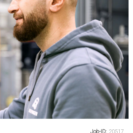
Job-ID:
20517