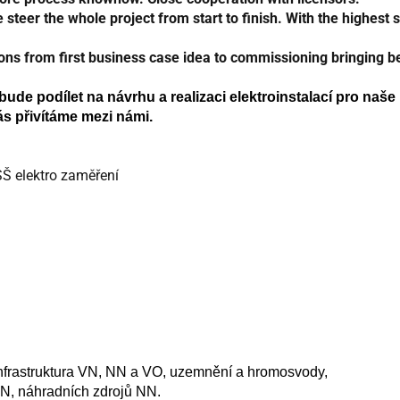
er the whole project from start to finish. With the highest sa
ns from first business case idea to commissioning bringing bes
ude podílet na návrhu a realizaci elektroinstalací pro naše
ás přivítáme mezi námi.
SŠ elektro zaměření
 infrastruktura VN, NN a VO, uzemnění a hromosvody,
NN, náhradních zdrojů NN.