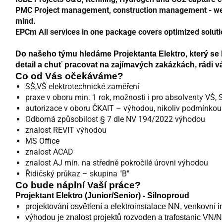
PMC
Project management, construction management - we ste
mind.
EPCm
All services in one package covers optimized solutio
Do našeho týmu hledáme Projektanta Elektro, který se b
detail a chuť pracovat na zajímavých zakázkách, rádi v
Co od Vás očekáváme?
SŠ,VŠ elektrotechnické zaměření
praxe v oboru min. 1 rok, možnosti i pro absolventy VŠ, 
autorizace v oboru ČKAIT – výhodou, nikoliv podmínkou
Odborná způsobilost § 7 dle NV 194/2022 výhodou
znalost REVIT výhodou
MS Office
znalost ACAD
znalost AJ min. na středně pokročilé úrovni výhodou
Řidičský průkaz – skupina "B"
Co bude náplní Vaší práce?
Projektant Elektro (Junior/Senior) - Silnoproud
projektování osvětlení a elektroinstalace NN, venkovní
výhodou je znalost projektů rozvoden a trafostanic VN/