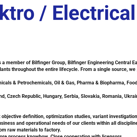
ktro / Electrica
 As a member of Bilfinger Group,
Bilfinger Engineering Central E
lants throughout the entire lifecycle. From a single source, we
icals & Petrochemicals, Oil & Gas, Pharma & Biopharma, Food
nd, Czech Republic, Hungary, Serbia, Slovakia, Romania, Ukra
bjective definition, optimization studies, variant investigation
siness and operational needs of our clients within all disciplin
m raw materials to factory.
re process knowhow. Close cooperation with licensors.