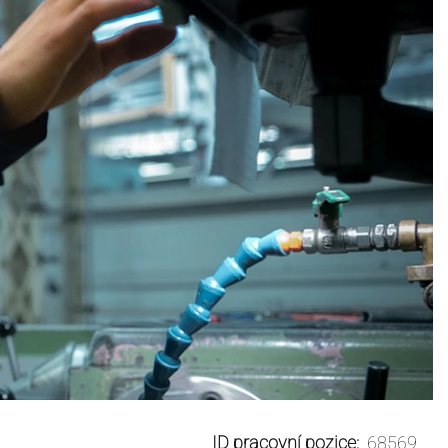
ID pracovní pozice:
68569