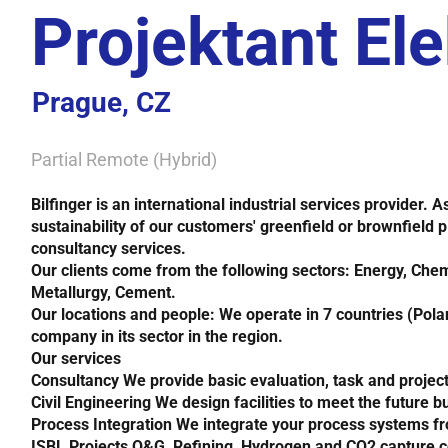
Projektant Ele
Prague, CZ
Partial Remote (Hybrid)
Bilfinger is an international industrial services provider.
sustainability of our customers' greenfield or brownfield p
consultancy services.
Our clients come from the following sectors:
Energy, Chem
Metallurgy, Cement.
Our locations and people
: We operate in 7 countries (
Pola
company in its sector in the region.
Our services
Consultancy
We provide basic evaluation, task and project o
Civil Engineering
We design facilities to meet the future bu
Process Integration
We integrate your process systems fro
ISBL Projects
O&G, Refining, Hydrogen and CO2 capture co