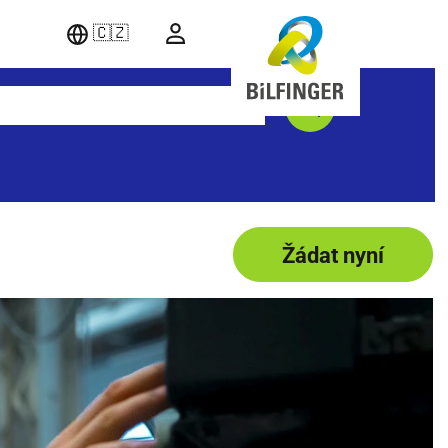
🇨🇿
Žádat nyní