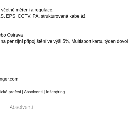
 včetně měření a regulace,
ZS, EPS, CCTV, PA, strukturovaná kabeláž.
ebo Ostrava
a penzijní připojištění ve výši 5%, Multisport kartu, týden dov
finger.com
ické profesi | Absolventi | Inženýring
Absolventi