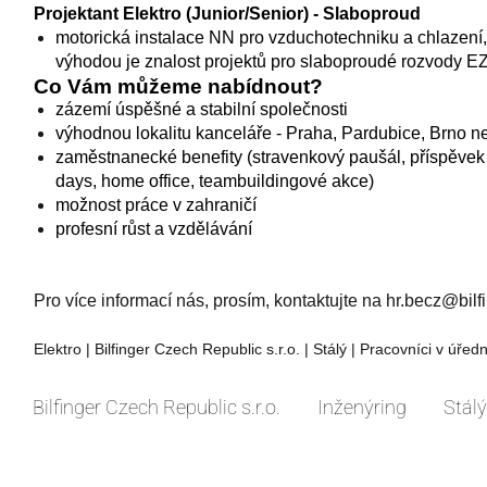
Projektant Elektro (Junior/Senior) - Slaboproud
motorická instalace NN pro vzduchotechniku a chlazení,
výhodou je znalost projektů pro slaboproudé rozvody E
Co Vám můžeme nabídnout?
zázemí úspěšné a stabilní společnosti
výhodnou lokalitu kanceláře - Praha, Pardubice, Brno n
zaměstnanecké benefity (stravenkový paušál, příspěvek n
days, home office, teambuildingové akce)
možnost práce v zahraničí
profesní růst a vzdělávání
Pro více informací nás, prosím, kontaktujte na hr.becz@bil
Elektro | Bilfinger Czech Republic s.r.o.
| Stálý | Pracovníci v úředn
Bilfinger Czech Republic s.r.o.
Inženýring
Stálý