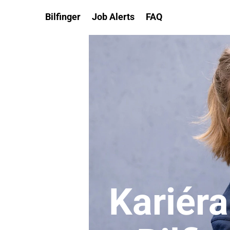
Bilfinger
Job Alerts
FAQ
Kar