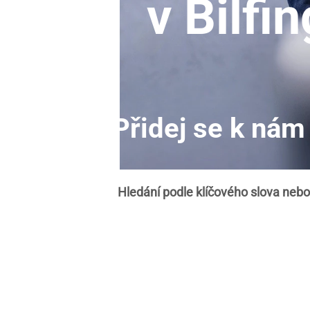
v Bilfi
Přidej se k nám
Zobrazit více možností