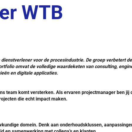
ger WTB
 dienstverlener voor de procesindustrie. De groep verbetert de
tfolio omvat de volledige waardeketen van consulting, engine
eën en digitale applicaties.
e ons team komt versterken. Als ervaren projectmanager ben jij
 projecten die echt impact maken.
uwkundige domein. Denk aan onderhoudsklussen, aanpassingen a
gheid en samenwerking met collega’s en klanten.