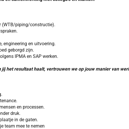
er (WTB/piping/constructie).
fspraken.
 engineering en uitvoering.
goed geborgd zijn.
volgens IPMA en SAP werken.
 jij het resultaat haalt, vertrouwen we op jouw manier van wer
g.
ntenance.
n mensen en processen.
onder druk.
plaatje in de gaten.
t je team mee te nemen