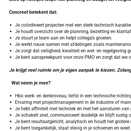
Concreet betekent dat:
Je coördineert projecten met een sterk technisch karakt
Je houdt overzicht over de planning, bezetting en klanta
Je stuurt je team aan en helpt collega’s groeien.
Je werkt nauw samen met afdelingen zoals maintenance,
Je zorgt dat veiligheid, kwaliteit en wet- en regelgeving 
Je bent aanspreekpunt voor onze PMO en zorgt dat we 
Je krijg
t veel ruimte om je eigen aanpak te kiezen. Zolang
Wat neem je mee?
Hbo werk- en denkniveau, liefst in een technische richtin
Ervaring met projectmanagement in de industrie of mai
Je hebt affiniteit met techniek én met het aansturen va
Je schakelt snel, communiceert duidelijk en blijft rustig 
Je bent resultaatgericht, analytisch en houdt het grotere 
Je bent toegankelijk, staat stevig in je schoenen en wee