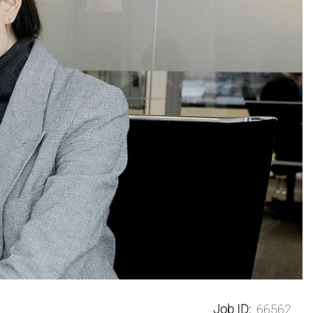
Job ID:
66562