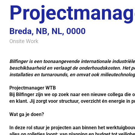
Projectmana
Breda, NB, NL, 0000
Onsite Work
Bilfinger is een toonaangevende internationale industriële
beschikbaarheid en verlaagt de onderhoudskosten. Het por
installaties en turnarounds, en omvat ook milieutechnologi
Projectmanager WTB
Bij Bilfinger zijn we op zoek naar een nieuwe collega di
en klant. Jij zorgt voor structuur, overzicht én energie in
Wat ga je doen?
In deze rol stuur je projecten aan binnen het werktuigbo
alles op rolletjes loopt: van planning en budget tot veili