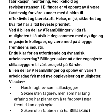
fabrikasjon, montering, vedlikehold og
revisjonsstanser. I Bilfinger er vi opptatt av å være
førstevalg for våre kunder med å bidra til
effektivitet og bærekraft. Helse, miljø, sikkerhet og
kvalitet har alltid høyeste prioritet.
Ved å bli en del av #TeamBilfinger vil du få
muligheten til å utvikle deg sammen med dyktige og
engasjerte kollegaer, og være med på å bygge
fremtidens industri.
Er du klar for en utfordrende og dynamisk
arbeidshverdag? Bilfinger søker nå etter engasjerte
stillasbyggere til vårt prosjekt på Kårstø.
Bli en del av #TeamBilfinger og opplev en variert
arbeidsdag fylt med nye opplevelser og muligheter.
Vi søker:
Norsk fagbrev som stillasbygger
Søkere uten fagbrev, men som har lang
erfaring og har planer om å ta fagbrev i nær
fremtid kan også søke.
Søkere uten fagbrev må ha
Stillaskurs i