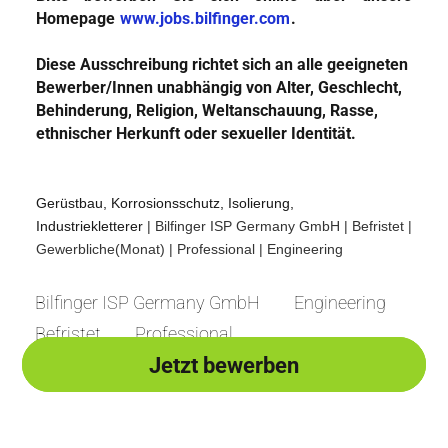
Homepage
www.jobs.bilfinger.com
.
Diese Ausschreibung richtet sich an alle geeigneten
Bewerber/Innen unabhängig von Alter, Geschlecht,
Behinderung, Religion, Weltanschauung, Rasse,
ethnischer Herkunft oder sexueller Identität.
Gerüstbau, Korrosionsschutz, Isolierung,
Industriekletterer
|
Bilfinger ISP Germany GmbH
| Befristet
|
Gewerbliche(Monat)
| Professional
| Engineering
Bilfinger ISP Germany GmbH
Engineering
Befristet
Professional
Jetzt bewerben
Jetzt bewerben