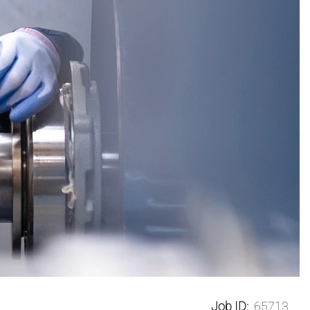
Job ID:
65713