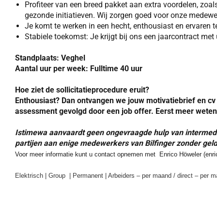
Profiteer van een breed pakket aan extra voordelen, zoals
gezonde initiatieven. Wij zorgen goed voor onze medewe
Je komt te werken in een hecht, enthousiast en ervaren t
Stabiele toekomst: Je krijgt bij ons een jaarcontract me
Standplaats: Veghel
Aantal uur per week: Fulltime 40 uur
Hoe ziet de sollicitatieprocedure eruit?
Enthousiast? Dan ontvangen we jouw motivatiebrief en cv 
assessment gevolgd door een job offer. Eerst meer wete
Istimewa aanvaardt geen ongevraagde hulp van intermedi
partijen aan enige medewerkers van Bilfinger zonder geld
Voor meer informatie kunt u contact opnemen met
Enrico Höweler
(enri
Elektrisch | Group
| Permanent | Arbeiders – per maand / direct – per ma