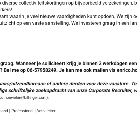
 diverse collectiviteitskortingen op bijvoorbeeld verzekeringen, 
rkers!
eam waarin je veel nieuwe vaardigheden kunt opdoen. We zijn ook
t uitzicht op een vaste aanstelling. We investeren graag in een 
graag. Wanneer je solliciteert krijg je binnen 3 werkdagen ee
n? Bel me op 06-57958249. Je kan me ook mailen via enrico.h
airs/uitzendbureaus of andere derden voor deze vacature. T
ige schriftelijke zoekopdracht van onze Corporate Recruiter,
co.hoeweler@bilfinger.com)
.
and | Professional | Activiteiten