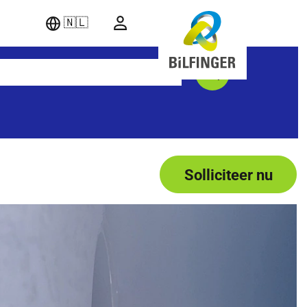
🇳🇱
Solliciteer nu