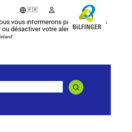
🇫🇷
ous vous informerons par courriel des
 ou désactiver votre alerte emploi,
finland".