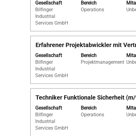
eine
Gesellschaft
Bereich
Mita
die
Stelle
Bilfinger
Operations
Unbe
Leertaste,
aus,
Industrial
um
um
Services GmbH
die
alle
Stelleninformationen
Details
vollständig
anzuzei
Stellenbezeichnung
Drücken
Erfahrener Projektabwickler mit Vert
anzuzeigen.
Sie
Gesellschaft
Bereich
Mita
die
Bilfinger
Projektmanagement
Unbe
Leertaste,
Industrial
um
Services GmbH
die
Stelleninformationen
vollständig
Stellenbezeichnung
Drücken
Techniker Funktionale Sicherheit (m
anzuzeigen.
Sie
Gesellschaft
Bereich
Mita
die
Bilfinger
Operations
Unbe
Leertaste,
Industrial
um
Services GmbH
die