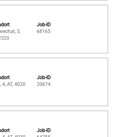
ndort
Job-ID
echat, 3,
68165
2320
ndort
Job-ID
, 4, AT, 4020
20674
ndort
Job-ID