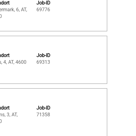
ndort
Job-ID
ermark, 6, AT,
69776
0
ndort
Job-ID
, 4, AT, 4600
69313
ndort
Job-ID
s, 3, AT,
71358
0