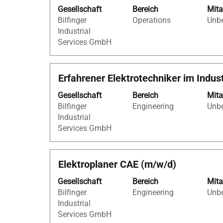
Sie
Gesellschaft
Bereich
Mita
die
Bilfinger
Operations
Unbe
Leertaste,
Industrial
um
Services GmbH
die
Stelleninformationen
vollständig
Stellenbezeichnung
Drücken
Erfahrener Elektrotechniker im Indu
anzuzeigen.
Sie
Gesellschaft
Bereich
Mita
die
Bilfinger
Engineering
Unbe
Leertaste,
Industrial
um
Services GmbH
die
Stelleninformationen
vollständig
Stellenbezeichnung
Drücken
Elektroplaner CAE (m/w/d)
anzuzeigen.
Sie
Gesellschaft
Bereich
Mita
die
Bilfinger
Engineering
Unbe
Leertaste,
Industrial
um
Services GmbH
die