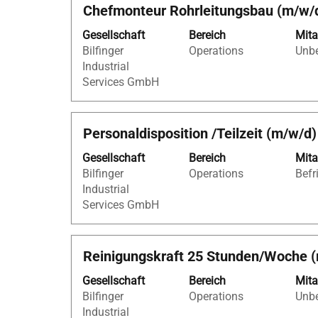
Stellenbezeichnung
Drücken
Chefmonteur Rohrleitungsbau (m/w/
anzuzeigen.
Sie
Gesellschaft
Bereich
Mita
die
Bilfinger
Operations
Unbe
Leertaste,
Industrial
um
Services GmbH
die
Stelleninformationen
vollständig
Stellenbezeichnung
Drücken
Personaldisposition /Teilzeit (m/w/d)
anzuzeigen.
Sie
Gesellschaft
Bereich
Mita
die
Bilfinger
Operations
Befr
Leertaste,
Industrial
um
Services GmbH
die
Stelleninformationen
vollständig
Stellenbezeichnung
Drücken
Reinigungskraft 25 Stunden/Woche 
anzuzeigen.
Sie
Gesellschaft
Bereich
Mita
die
Bilfinger
Operations
Unbe
Leertaste,
Industrial
um