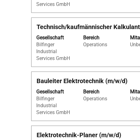
Services GmbH
die
Stelleninformationen
vollständig
Stellenbezeichnung
Drücken
Technisch/kaufmännischer Kalkulant
anzuzeigen.
Sie
Gesellschaft
Bereich
Mita
die
Bilfinger
Operations
Unbe
Leertaste,
Industrial
um
Services GmbH
die
Stelleninformationen
vollständig
Stellenbezeichnung
Drücken
Bauleiter Elektrotechnik (m/w/d)
anzuzeigen.
Sie
Gesellschaft
Bereich
Mita
die
Bilfinger
Operations
Unbe
Leertaste,
Industrial
um
Services GmbH
die
Stelleninformationen
vollständig
Stellenbezeichnung
Drücken
Elektrotechnik-Planer (m/w/d)
anzuzeigen.