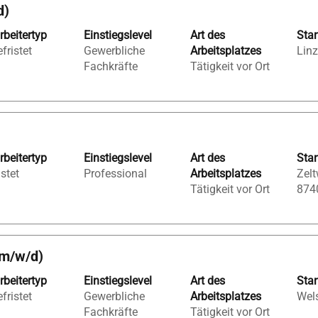
d)
rbeitertyp
Einstiegslevel
Art des
Sta
fristet
Gewerbliche
Arbeitsplatzes
Linz
Fachkräfte
Tätigkeit vor Ort
rbeitertyp
Einstiegslevel
Art des
Sta
istet
Professional
Arbeitsplatzes
Zelt
Tätigkeit vor Ort
874
(m/w/d)
rbeitertyp
Einstiegslevel
Art des
Sta
fristet
Gewerbliche
Arbeitsplatzes
Wels
Fachkräfte
Tätigkeit vor Ort