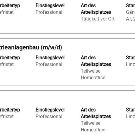
rbeitertyp
Einstiegslevel
Art des
Sta
fristet
Professional
Arbeitsplatzes
Gäns
Tätigkeit vor Ort
AT, 
strieanlagenbau (m/w/d)
rbeitertyp
Einstiegslevel
Art des
Sta
fristet
Professional
Arbeitsplatzes
Linz
Teilweise
Homeoffice
rbeitertyp
Einstiegslevel
Art des
Sta
fristet
Professional
Arbeitsplatzes
Linz
Teilweise
Homeoffice