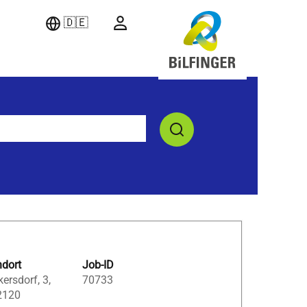
🇩🇪
ndort
Job-ID
ersdorf, 3,
70733
2120