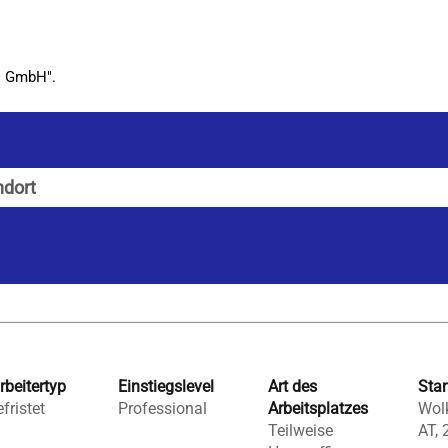
es GmbH".
ebnisse
r
l
rbeitertyp
Einstiegslevel
Art des
Sta
fristet
Professional
Arbeitsplatzes
Wolk
Teilweise
AT, 