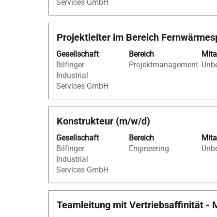
Services GmbH
die
werden
Stelleninformationen
1
vollständig
bis
Stellenbezeichnung
Drücken
Projektleiter im Bereich Fernwärmes
anzuzeigen.
19
Sie
von
Gesellschaft
Bereich
Mita
die
19
Bilfinger
Projektmanagement
Unbe
Leertaste,
Stellen
Industrial
um
angezei
Services GmbH
die
Verwen
Stelleninformationen
Sie
vollständig
die
Stellenbezeichnung
Drücken
Konstrukteur (m/w/d)
anzuzeigen.
Tabulato
Sie
um
Gesellschaft
Bereich
Mita
die
durch
Bilfinger
Engineering
Unbe
Leertaste,
die
Industrial
um
Stellenli
Services GmbH
die
zu
Stelleninformationen
navigier
vollständig
Wählen
Stellenbezeichnung
Drücken
Teamleitung mit Vertriebsaffinität 
anzuzeigen.
Sie
Sie