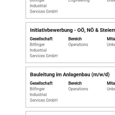
Bilfinger
Engineering
Unbe
Leertaste,
Industrial
um
Services GmbH
die
Stelleninformationen
vollständig
Stellenbezeichnung
Drücken
Initiativbewerbung - OÖ, NÖ & Steie
anzuzeigen.
Sie
Gesellschaft
Bereich
Mita
die
Bilfinger
Operations
Unbe
Leertaste,
Industrial
um
Services GmbH
die
Stelleninformationen
vollständig
Stellenbezeichnung
Drücken
Bauleitung im Anlagenbau (m/w/d)
anzuzeigen.
Sie
Gesellschaft
Bereich
Mita
die
Bilfinger
Operations
Unbe
Leertaste,
Industrial
um
Services GmbH
die
Stelleninformationen
vollständig