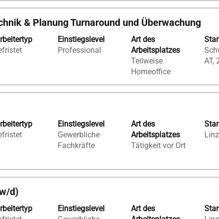
technik & Planung Turnaround und Überwachung
rbeitertyp
Einstiegslevel
Art des
Sta
fristet
Professional
Arbeitsplatzes
Schw
Teilweise
AT, 
Homeoffice
rbeitertyp
Einstiegslevel
Art des
Sta
fristet
Gewerbliche
Arbeitsplatzes
Linz
Fachkräfte
Tätigkeit vor Ort
w/d)
rbeitertyp
Einstiegslevel
Art des
Sta