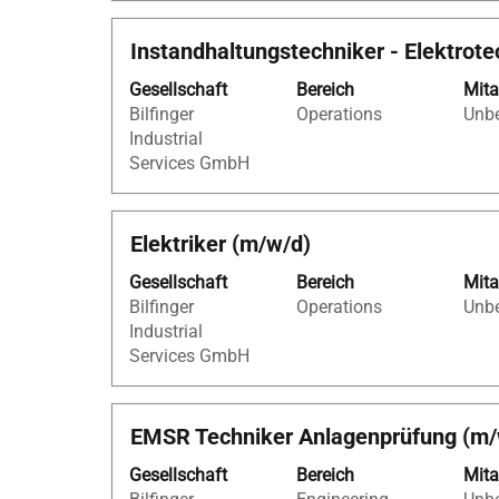
Stelleninformationen
vollständig
Stellenbezeichnung
Drücken
Instandhaltungstechniker - Elektro
anzuzeigen.
Sie
Gesellschaft
Bereich
Mita
die
Bilfinger
Operations
Unbe
Leertaste,
Industrial
um
Services GmbH
die
Stelleninformationen
vollständig
Stellenbezeichnung
Drücken
Elektriker (m/w/d)
anzuzeigen.
Sie
Gesellschaft
Bereich
Mita
die
Bilfinger
Operations
Unbe
Leertaste,
Industrial
um
Services GmbH
die
Stelleninformationen
vollständig
Stellenbezeichnung
Drücken
EMSR Techniker Anlagenprüfung (m/
anzuzeigen.
Sie
Gesellschaft
Bereich
Mita
die