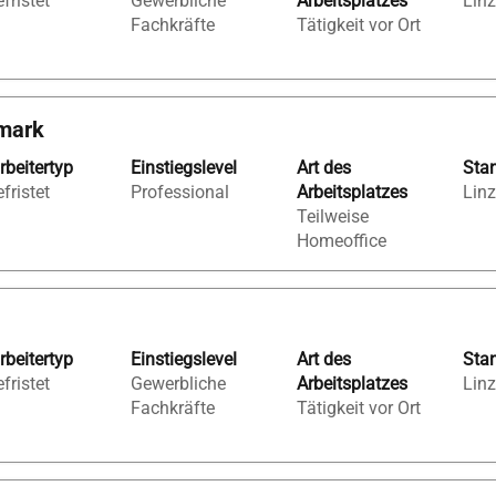
fristet
Gewerbliche
Arbeitsplatzes
Linz
Fachkräfte
Tätigkeit vor Ort
rmark
rbeitertyp
Einstiegslevel
Art des
Sta
fristet
Professional
Arbeitsplatzes
Linz
Teilweise
Homeoffice
rbeitertyp
Einstiegslevel
Art des
Sta
fristet
Gewerbliche
Arbeitsplatzes
Linz
Fachkräfte
Tätigkeit vor Ort