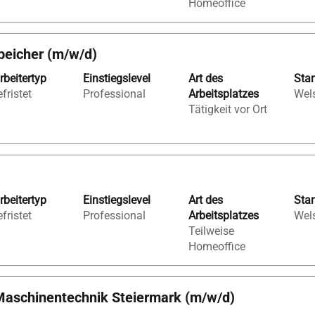
Homeoffice
peicher (m/w/d)
rbeitertyp
Einstiegslevel
Art des
Sta
fristet
Professional
Arbeitsplatzes
Wels
Tätigkeit vor Ort
gt
den
rtaste,
rbeitertyp
Einstiegslevel
Art des
Sta
fristet
Professional
Arbeitsplatzes
Wels
Teilweise
ste
Homeoffice
en.
- Maschinentechnik Steiermark (m/w/d)