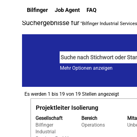
(aktuelle
Startseite
|
bei Bilfinger
Bilfinger
Job Agent
FAQ
Seite)
Suchergebnisse für
"Bilfinger Industrial Servic
Mehr Optionen anzeigen
Sucherg
Es werden 1 bis 19 von 19 Stellen angezeigt
für
Stellenbezeichnung
Drücken
Projektleiter Isolierung
"Bilfinge
Sie
Industria
Gesellschaft
Bereich
Mita
die
Services
Bilfinger
Operations
Unbe
Leertaste,
GmbH".
Industrial
um
Es