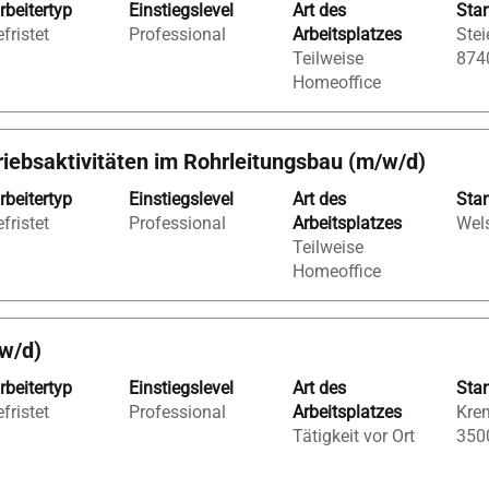
rbeitertyp
Einstiegslevel
Art des
Sta
fristet
Professional
Arbeitsplatzes
Stei
Teilweise
874
Homeoffice
gen.
riebsaktivitäten im Rohrleitungsbau (m/w/d)
rbeitertyp
Einstiegslevel
Art des
Sta
fristet
Professional
Arbeitsplatzes
Wels
Teilweise
Homeoffice
/w/d)
rbeitertyp
Einstiegslevel
Art des
Sta
fristet
Professional
Arbeitsplatzes
Krem
Tätigkeit vor Ort
350