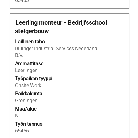
65433
työpaikkaluettelossa
sarkainnäppäimellä.
Valitsemalla
Ammattinimike
Valitse
Leerling monteur - Bedrijfsschool
työpaikan
välilyöntinäppäimellä,
näet
steigerbouw
jos
sen
haluat
Laillinen taho
kaikki
nähdä
Bilfinger Industrial Services Nederland
lisätiedot.
työpaikan
B.V.
kaikki
Ammattitaso
tiedot.
Leerlingen
Työpaikan tyyppi
Onsite Work
Paikkakunta
Groningen
Maa/alue
NL
Työn tunnus
65456