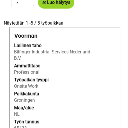
Luo hälytys
Hakutulokset:
Näytetään 1 -5 / 5 työpaikkaa
"steigerbouw
Ammattinimike
Valitse
Voorman
JA
välilyöntinäppäimellä,
Alankomaat
Laillinen taho
jos
JA
Bilfinger Industrial Services Nederland
haluat
Bilfinger
B.V.
nähdä
Industrial
työpaikan
Ammattitaso
Services
kaikki
Professional
Nederland
tiedot.
B.V.".
Työpaikan tyyppi
Näytetään
Onsite Work
1
Paikkakunta
-5
Groningen
/
Maa/alue
5
NL
työpaikkaa
Työn tunnus
Navigoi