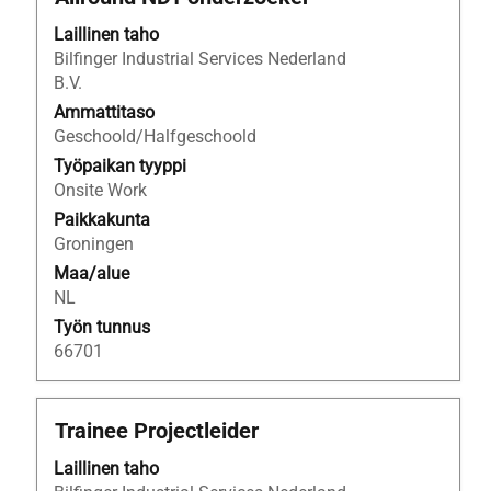
välilyöntinäppäimellä,
Laillinen taho
jos
Bilfinger Industrial Services Nederland
haluat
B.V.
nähdä
työpaikan
Ammattitaso
kaikki
Geschoold/Halfgeschoold
tiedot.
Työpaikan tyyppi
Onsite Work
Paikkakunta
Groningen
Maa/alue
NL
Työn tunnus
66701
Ammattinimike
Valitse
Trainee Projectleider
välilyöntinäppäimellä,
Laillinen taho
jos