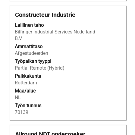
Ammattinimike
Valitse
Constructeur Industrie
välilyöntinäppäimellä,
Laillinen taho
jos
Bilfinger Industrial Services Nederland
haluat
B.V.
nähdä
työpaikan
Ammattitaso
kaikki
Afgestudeerden
tiedot.
Työpaikan tyyppi
Partial Remote (Hybrid)
Paikkakunta
Rotterdam
Maa/alue
NL
Työn tunnus
70139
Ammattinimike
Valitse
Allround NDT onderzoeker