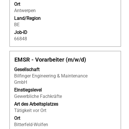
anzuzeigen.
Ort
navigieren.
Antwerpen
Wählen
Sie
Land/Region
eine
BE
Stelle
Job-ID
aus,
66848
um
alle
Details
Stellenbezeichnung
Drücken
EMSR - Vorarbeiter (m/w/d)
anzuzeigen.
Sie
Gesellschaft
die
Bilfinger Engineering & Maintenance
Leertaste,
GmbH
um
die
Einstiegslevel
Stelleninformationen
Gewerbliche Fachkräfte
vollständig
Art des Arbeitsplatzes
anzuzeigen.
Tätigkeit vor Ort
Ort
Bitterfeld-Wolfen