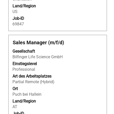
Land/Region
US
Job-ID
69847
Stellenbezeichnung
Drücken
Sales Manager (m/f/d)
Sie
Gesellschaft
die
Bilfinger Life Science GmbH
Leertaste,
um
Einstiegslevel
die
Professional
Stelleninformationen
Art des Arbeitsplatzes
vollständig
Partial Remote (Hybrid)
anzuzeigen.
Ort
Puch bei Hallein
Land/Region
AT
Job-ID