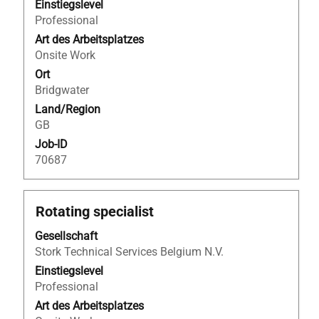
um
Einstiegslevel
die
Professional
Stelleninformationen
Art des Arbeitsplatzes
vollständig
Onsite Work
anzuzeigen.
Ort
Bridgwater
Land/Region
GB
Job-ID
70687
Stellenbezeichnung
Drücken
Rotating specialist
Sie
Gesellschaft
die
Stork Technical Services Belgium N.V.
Leertaste,
um
Einstiegslevel
die
Professional
Stelleninformationen
Art des Arbeitsplatzes
vollständig