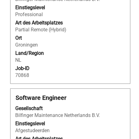
Leertaste,
um
Einstiegslevel
die
Professional
Stelleninformationen
Art des Arbeitsplatzes
vollständig
Partial Remote (Hybrid)
anzuzeigen.
Ort
Groningen
Land/Region
NL
Job-ID
70868
Stellenbezeichnung
Drücken
Software Engineer
Sie
Gesellschaft
die
Bilfinger Maintenance Netherlands B.V.
Leertaste,
um
Einstiegslevel
die
Afgestudeerden
Stelleninformationen
Art des Arbeitsplatzes