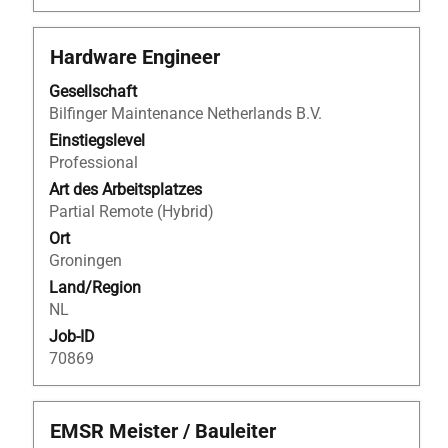
Stellenbezeichnung
Drücken
Hardware Engineer
Sie
Gesellschaft
die
Bilfinger Maintenance Netherlands B.V.
Leertaste,
um
Einstiegslevel
die
Professional
Stelleninformationen
Art des Arbeitsplatzes
vollständig
Partial Remote (Hybrid)
anzuzeigen.
Ort
Groningen
Land/Region
NL
Job-ID
70869
Stellenbezeichnung
Drücken
EMSR Meister / Bauleiter