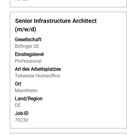
Stellenbezeichnung
Drücken
Senior Infrastructure Architect
Sie
(m/w/d)
die
Leertaste,
Gesellschaft
um
Bilfinger SE
die
Einstiegslevel
Stelleninformationen
Professional
vollständig
Art des Arbeitsplatzes
anzuzeigen.
Teilweise Homeoffice
Ort
Mannheim
Land/Region
DE
Job-ID
70230