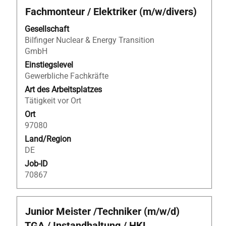
Stellenbezeichnung
Drücken
Fachmonteur / Elektriker (m/w/divers)
Sie
Gesellschaft
die
Bilfinger Nuclear & Energy Transition
Leertaste,
GmbH
um
die
Einstiegslevel
Stelleninformationen
Gewerbliche Fachkräfte
vollständig
Art des Arbeitsplatzes
anzuzeigen.
Tätigkeit vor Ort
Ort
97080
Land/Region
DE
Job-ID
70867
Stellenbezeichnung
Drücken
Junior Meister /Techniker (m/w/d)
Sie
TGA / Instandhaltung / HKL