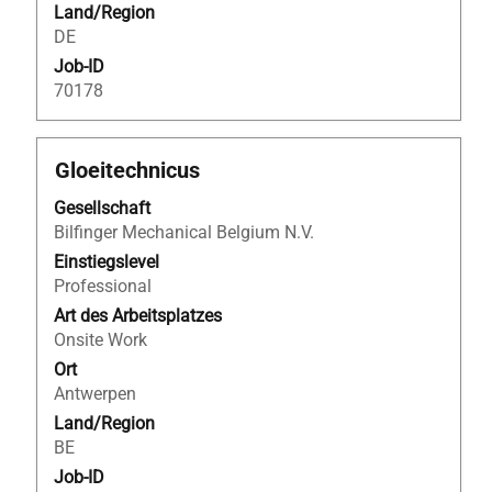
Land/Region
DE
Job-ID
70178
Stellenbezeichnung
Drücken
Gloeitechnicus
Sie
Gesellschaft
die
Bilfinger Mechanical Belgium N.V.
Leertaste,
um
Einstiegslevel
die
Professional
Stelleninformationen
Art des Arbeitsplatzes
vollständig
Onsite Work
anzuzeigen.
Ort
Antwerpen
Land/Region
BE
Job-ID