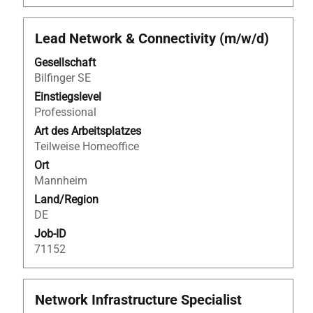
Stellenbezeichnung
Drücken
Lead Network & Connectivity (m/w/d)
Sie
Gesellschaft
die
Bilfinger SE
Leertaste,
um
Einstiegslevel
die
Professional
Stelleninformationen
Art des Arbeitsplatzes
vollständig
Teilweise Homeoffice
anzuzeigen.
Ort
Mannheim
Land/Region
DE
Job-ID
71152
Stellenbezeichnung
Drücken
Network Infrastructure Specialist
Sie