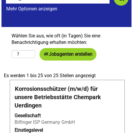
Mehr Optionen anzeigen
Wählen Sie aus, wie oft (in Tagen) Sie eine
Benachrichtigung erhalten möchten:
Jobagenten erstellen
Suchergebnisse
Es werden 1 bis 25 von 25 Stellen angezeigt
für
Stellenbezeichnung
Drücken
Korrosionsschützer (m/w/d) für
"Bilfinger
Sie
Tebodin
unsere Betriebsstätte Chempark
die
UND
Uerdingen
Leertaste,
Netherlands
um
Belgium
Gesellschaft
die
UND
Bilfinger ISP Germany GmbH
Stelleninformationen
Engineering
Einstiegslevel