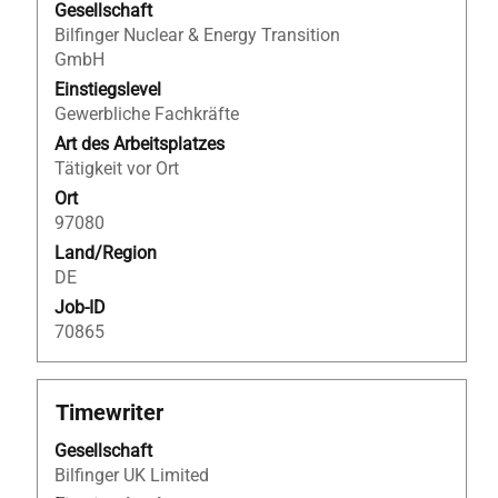
Leertaste,
Gesellschaft
um
Bilfinger Nuclear & Energy Transition
die
GmbH
Stelleninformationen
Einstiegslevel
vollständig
Gewerbliche Fachkräfte
anzuzeigen.
Art des Arbeitsplatzes
Tätigkeit vor Ort
Ort
97080
Land/Region
DE
Job-ID
70865
Stellenbezeichnung
Drücken
Timewriter
Sie
Gesellschaft
die
Bilfinger UK Limited
Leertaste,