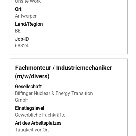
Onsite Work
anzuzeigen.
Ort
Antwerpen
Land/Region
BE
Job-ID
68324
Stellenbezeichnung
Drücken
Fachmonteur / Industriemechaniker
Sie
(m/w/divers)
die
Leertaste,
Gesellschaft
um
Bilfinger Nuclear & Energy Transition
die
GmbH
Stelleninformationen
Einstiegslevel
vollständig
Gewerbliche Fachkräfte
anzuzeigen.
Art des Arbeitsplatzes
Tätigkeit vor Ort