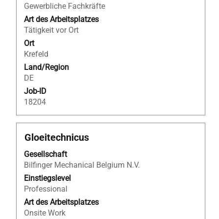
vollständig
–
Gewerbliche Fachkräfte
anzuzeigen.
Industrial
Art des Arbeitsplatzes
Consultancy".
Tätigkeit vor Ort
Es
Ort
werden
Krefeld
1
bis
Land/Region
25
DE
von
Job-ID
25
18204
Stellen
angezeigt
Verwenden
Stellenbezeichnung
Drücken
Gloeitechnicus
Sie
Sie
die
Gesellschaft
die
Tabulatortaste,
Bilfinger Mechanical Belgium N.V.
Leertaste,
um
um
Einstiegslevel
durch
die
Professional
die
Stelleninformationen
Art des Arbeitsplatzes
Stellenliste
vollständig
Onsite Work
zu