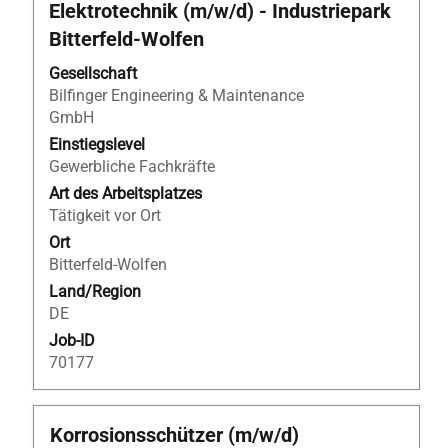
Sie
Elektrotechnik (m/w/d) - Industriepark
die
Bitterfeld‑Wolfen
Leertaste,
um
Gesellschaft
die
Bilfinger Engineering & Maintenance
Stelleninformationen
GmbH
vollständig
Einstiegslevel
anzuzeigen.
Gewerbliche Fachkräfte
Art des Arbeitsplatzes
Tätigkeit vor Ort
Ort
Bitterfeld-Wolfen
Land/Region
DE
Job-ID
70177
Stellenbezeichnung
Drücken
Korrosionsschützer (m/w/d)