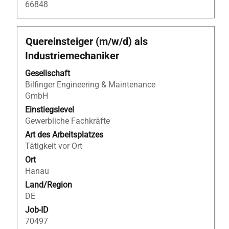
66848
Stellenbezeichnung
Drücken
Quereinsteiger (m/w/d) als
Sie
Industriemechaniker
die
Leertaste,
Gesellschaft
um
Bilfinger Engineering & Maintenance
die
GmbH
Stelleninformationen
Einstiegslevel
vollständig
Gewerbliche Fachkräfte
anzuzeigen.
Art des Arbeitsplatzes
Tätigkeit vor Ort
Ort
Hanau
Land/Region
DE
Job-ID
70497