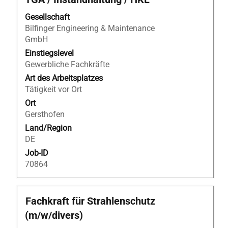
die
Leertaste,
Gesellschaft
um
Bilfinger Engineering & Maintenance
die
GmbH
Stelleninformationen
Einstiegslevel
vollständig
Gewerbliche Fachkräfte
anzuzeigen.
Art des Arbeitsplatzes
Tätigkeit vor Ort
Ort
Gersthofen
Land/Region
DE
Job-ID
70864
Stellenbezeichnung
Drücken
Fachkraft für Strahlenschutz
Sie
(m/w/divers)
die