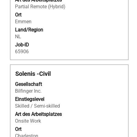
vollständig
Partial Remote (Hybrid)
anzuzeigen.
Ort
Emmen
Land/Region
NL
Job-ID
65906
Stellenbezeichnung
Drücken
Solenis -Civil
Sie
Gesellschaft
die
Bilfinger Inc.
Leertaste,
um
Einstiegslevel
die
Skilled / Semi-skilled
Stelleninformationen
Art des Arbeitsplatzes
vollständig
Onsite Work
anzuzeigen.
Ort
Charleston