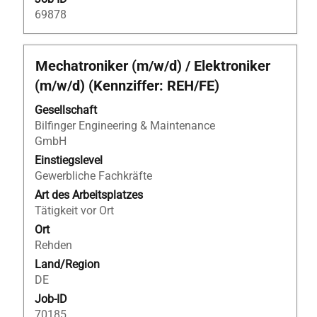
69878
Stellenbezeichnung
Drücken
Mechatroniker (m/w/d) / Elektroniker
Sie
(m/w/d) (Kennziffer: REH/FE)
die
Leertaste,
Gesellschaft
um
Bilfinger Engineering & Maintenance
die
GmbH
Stelleninformationen
Einstiegslevel
vollständig
Gewerbliche Fachkräfte
anzuzeigen.
Art des Arbeitsplatzes
Tätigkeit vor Ort
Ort
Rehden
Land/Region
DE
Job-ID
70185