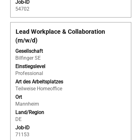
Job-ID
54702
Stellenbezeichnung
Drücken
Lead Workplace & Collaboration
Sie
(m/w/d)
die
Leertaste,
Gesellschaft
um
Bilfinger SE
die
Einstiegslevel
Stelleninformationen
Professional
vollständig
Art des Arbeitsplatzes
anzuzeigen.
Teilweise Homeoffice
Ort
Mannheim
Land/Region
DE
Job-ID
71153