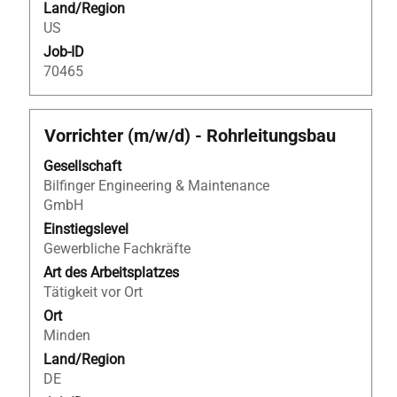
Land/Region
US
Job-ID
70465
Stellenbezeichnung
Drücken
Vorrichter (m/w/d) - Rohrleitungsbau
Sie
Gesellschaft
die
Bilfinger Engineering & Maintenance
Leertaste,
GmbH
um
die
Einstiegslevel
Stelleninformationen
Gewerbliche Fachkräfte
vollständig
Art des Arbeitsplatzes
anzuzeigen.
Tätigkeit vor Ort
Ort
Minden
Land/Region
DE