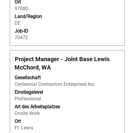
Ort
97080
Land/Region
DE
Job-ID
70472
Stellenbezeichnung
Drücken
Project Manager - Joint Base Lewis
Sie
McChord, WA
die
Leertaste,
Gesellschaft
um
Centennial Contractors Enterprises Inc.
die
Einstiegslevel
Stelleninformationen
Professional
vollständig
Art des Arbeitsplatzes
anzuzeigen.
Onsite Work
Ort
Ft. Lewis