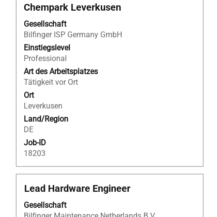
Sie
Chempark Leverkusen
die
Leertaste,
Gesellschaft
um
Bilfinger ISP Germany GmbH
die
Einstiegslevel
Stelleninformationen
Professional
vollständig
Art des Arbeitsplatzes
anzuzeigen.
Tätigkeit vor Ort
Ort
Leverkusen
Land/Region
DE
Job-ID
18203
Stellenbezeichnung
Drücken
Lead Hardware Engineer
Sie
Gesellschaft
die
Bilfinger Maintenance Netherlands B.V.