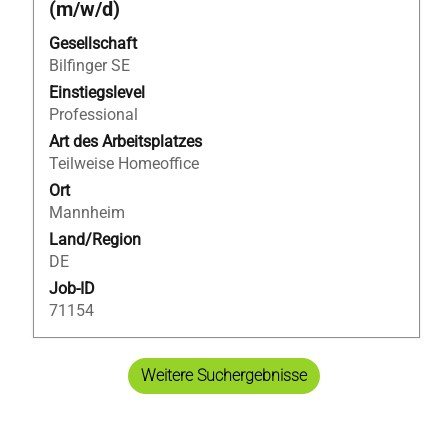
(m/w/d)
die
Leertaste,
Gesellschaft
um
Bilfinger SE
die
Einstiegslevel
Stelleninformationen
Professional
vollständig
Art des Arbeitsplatzes
anzuzeigen.
Teilweise Homeoffice
Ort
Mannheim
Land/Region
DE
Job-ID
71154
Weitere Suchergebnisse