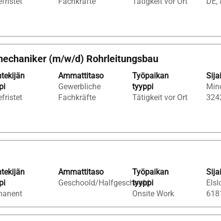
fristet
Fachkräfte
Tätigkeit vor Ort
DE,
echaniker (m/w/d) Rohrleitungsbau
tekijän
Ammattitaso
Työpaikan
Sija
pi
Gewerbliche
tyyppi
Min
fristet
Fachkräfte
Tätigkeit vor Ort
324
tekijän
Ammattitaso
Työpaikan
Sija
pi
Geschoold/Halfgeschoold
tyyppi
Elsl
manent
Onsite Work
618