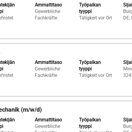
tekijän
Ammattitaso
Työpaikan
Sija
pi
Gewerbliche
tyyppi
Bur
fristet
Fachkräfte
Tätigkeit vor Ort
DE,
n
tekijän
Ammattitaso
Työpaikan
Sija
pi
Gewerbliche
tyyppi
Min
fristet
Fachkräfte
Tätigkeit vor Ort
324
Mechanik (m/w/d)
tekijän
Ammattitaso
Työpaikan
Sija
pi
Gewerbliche
tyyppi
Bur