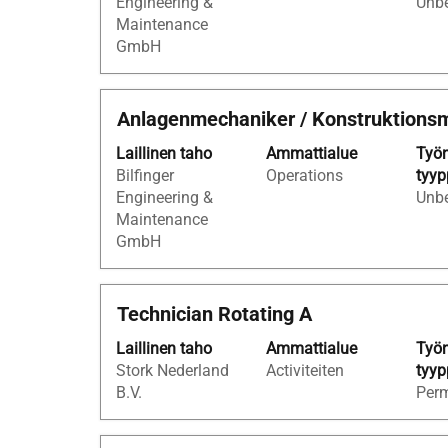
Engineering &
Unbe
nähdä
Maintenance
työpaikan
GmbH
kaikki
tiedot.
Ammattinimike
Valitse
Anlagenmechaniker / Konstruktionsm
välilyöntinäppäimellä,
Laillinen taho
Ammattialue
Työn
jos
Bilfinger
Operations
tyyp
haluat
Engineering &
Unbe
nähdä
Maintenance
työpaikan
GmbH
kaikki
tiedot.
Ammattinimike
Valitse
Technician Rotating A
välilyöntinäppäimellä,
Laillinen taho
Ammattialue
Työn
jos
Stork Nederland
Activiteiten
tyyp
haluat
B.V.
Per
nähdä
työpaikan
kaikki