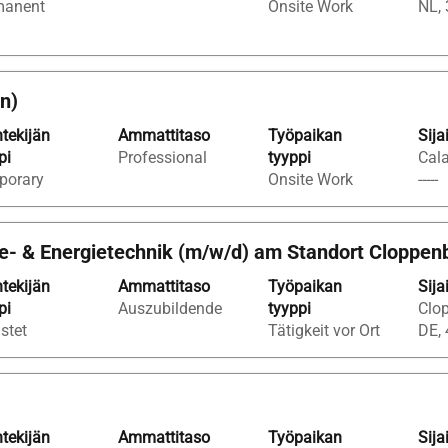
manent
Onsite Work
NL,
on)
tekijän
Ammattitaso
Työpaikan
Sija
pi
Professional
tyyppi
Cala
porary
Onsite Work
-----
e- & Energietechnik (m/w/d) am Standort Cloppen
tekijän
Ammattitaso
Työpaikan
Sija
pi
Auszubildende
tyyppi
Clop
istet
Tätigkeit vor Ort
DE,
tekijän
Ammattitaso
Työpaikan
Sija