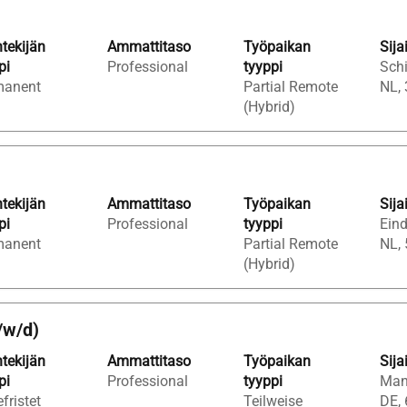
tekijän
Ammattitaso
Työpaikan
Sija
pi
Professional
tyyppi
Sch
manent
Partial Remote
NL,
(Hybrid)
tekijän
Ammattitaso
Työpaikan
Sija
pi
Professional
tyyppi
Eind
manent
Partial Remote
NL,
(Hybrid)
/w/d)
tekijän
Ammattitaso
Työpaikan
Sija
pi
Professional
tyyppi
Man
fristet
Teilweise
DE,