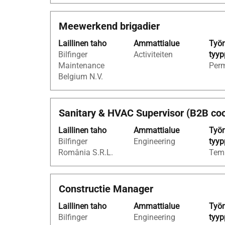
kaikki
Navigoi
tiedot.
työpaikkaluetteloss
Ammattinimike
Valitse
Meewerkend brigadier
sarkainnäppäimellä
välilyöntinäppäimellä,
Valitsemalla
Laillinen taho
Ammattialue
Työn
jos
työpaikan
Bilfinger
Activiteiten
tyyp
haluat
näet
Maintenance
Per
nähdä
sen
Belgium N.V.
työpaikan
kaikki
kaikki
lisätiedot.
tiedot.
Ammattinimike
Valitse
Sanitary & HVAC Supervisor (B2B coo
välilyöntinäppäimellä,
Laillinen taho
Ammattialue
Työn
jos
Bilfinger
Engineering
tyyp
haluat
România S.R.L.
Tem
nähdä
työpaikan
kaikki
Ammattinimike
Valitse
Constructie Manager
tiedot.
välilyöntinäppäimellä,
Laillinen taho
Ammattialue
Työn
jos
Bilfinger
Engineering
tyyp
haluat