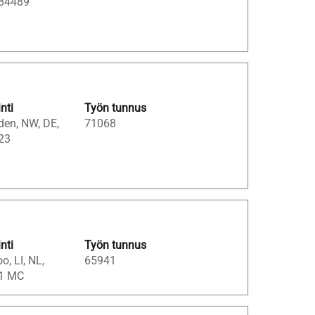
 84489
inti
Työn tunnus
den, NW, DE,
71068
23
inti
Työn tunnus
oo, LI, NL,
65941
1 MC