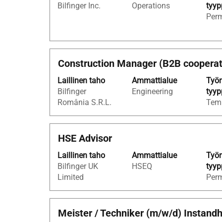
Bilfinger Inc.
Operations
tyyp
haluat
Per
nähdä
työpaikan
kaikki
tiedot.
Ammattinimike
Valitse
Construction Manager (B2B cooperat
välilyöntinäppäimellä,
Laillinen taho
Ammattialue
Työn
jos
Bilfinger
Engineering
tyyp
haluat
România S.R.L.
Tem
nähdä
työpaikan
kaikki
Ammattinimike
Valitse
HSE Advisor
tiedot.
välilyöntinäppäimellä,
Laillinen taho
Ammattialue
Työn
jos
Bilfinger UK
HSEQ
tyyp
haluat
Limited
Per
nähdä
työpaikan
kaikki
Ammattinimike
Valitse
Meister / Techniker (m/w/d) Instand
tiedot.
välilyöntinäppäimellä,