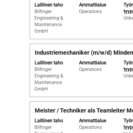
Laillinen taho
Ammattialue
Työn
jos
Bilfinger
Operations
tyyp
haluat
Engineering &
Unbe
nähdä
Maintenance
työpaikan
GmbH
kaikki
tiedot.
Ammattinimike
Valitse
Industriemechaniker (m/w/d) Minde
välilyöntinäppäimellä,
Laillinen taho
Ammattialue
Työn
jos
Bilfinger
Operations
tyyp
haluat
Engineering &
Unbe
nähdä
Maintenance
työpaikan
GmbH
kaikki
tiedot.
Ammattinimike
Valitse
Meister / Techniker als Teamleiter 
välilyöntinäppäimellä,
Laillinen taho
Ammattialue
Työn
jos
Bilfinger
Operations
tyyp
haluat