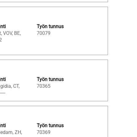
inti
Työn tunnus
, VOV, BE,
70079
2
inti
Työn tunnus
idia, CT,
70365
----
inti
Työn tunnus
iedam, ZH,
70369