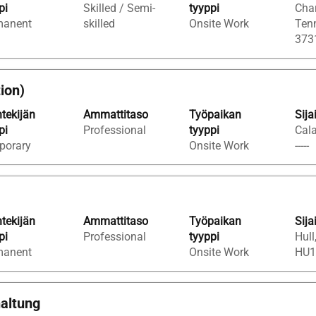
pi
Skilled / Semi-
tyyppi
Char
manent
skilled
Onsite Work
Ten
373
ion)
tekijän
Ammattitaso
Työpaikan
Sija
pi
Professional
tyyppi
Cala
porary
Onsite Work
-----
tekijän
Ammattitaso
Työpaikan
Sija
pi
Professional
tyyppi
Hull
manent
Onsite Work
HU1
haltung