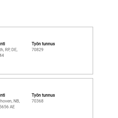
inti
Työn tunnus
h, RP, DE,
70829
44
inti
Työn tunnus
hoven, NB,
70368
 5656 AE