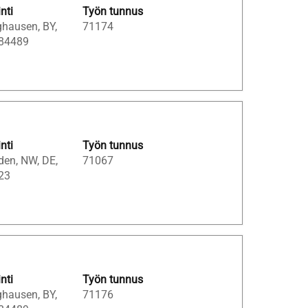
inti
Työn tunnus
ghausen, BY,
71174
 84489
inti
Työn tunnus
den, NW, DE,
71067
23
inti
Työn tunnus
ghausen, BY,
71176