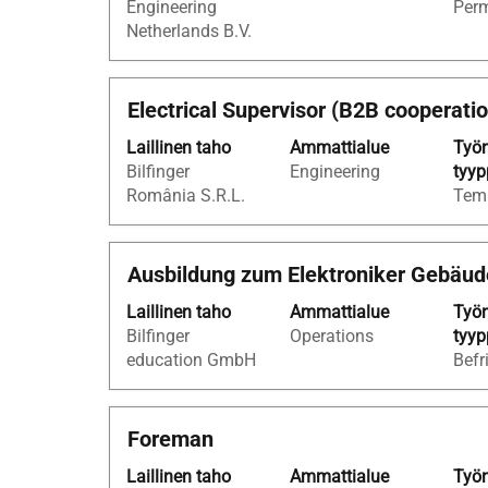
Engineering
Per
nähdä
Netherlands B.V.
työpaikan
kaikki
tiedot.
Ammattinimike
Valitse
Electrical Supervisor (B2B cooperati
välilyöntinäppäimellä,
Laillinen taho
Ammattialue
Työn
jos
Bilfinger
Engineering
tyyp
haluat
România S.R.L.
Tem
nähdä
työpaikan
kaikki
Ammattinimike
Valitse
Ausbildung zum Elektroniker Gebäud
tiedot.
välilyöntinäppäimellä,
Laillinen taho
Ammattialue
Työn
jos
Bilfinger
Operations
tyyp
haluat
education GmbH
Befr
nähdä
työpaikan
kaikki
Ammattinimike
Valitse
Foreman
tiedot.
välilyöntinäppäimellä,
Laillinen taho
Ammattialue
Työn
jos