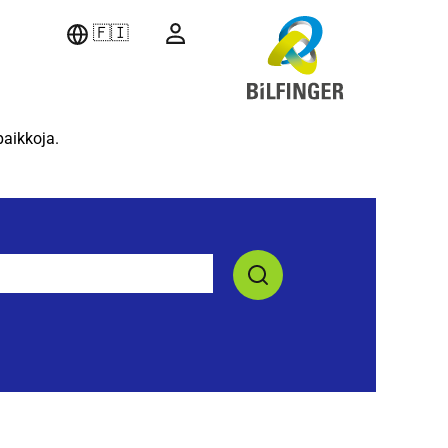
🇫🇮
paikkoja.