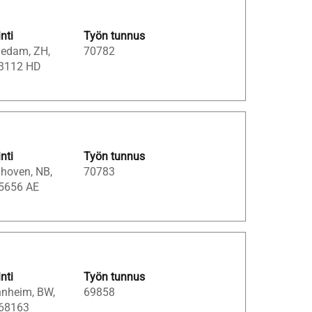
inti
Työn tunnus
iedam, ZH,
70782
 3112 HD
inti
Työn tunnus
hoven, NB,
70783
 5656 AE
inti
Työn tunnus
nheim, BW,
69858
 68163