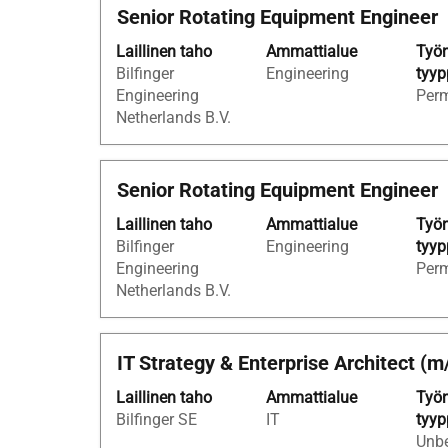
Ammattinimike
Valitse
Senior Rotating Equipment Engineer
tiedot.
välilyöntinäppäimellä,
Laillinen taho
Ammattialue
Työn
jos
Bilfinger
Engineering
tyyp
haluat
Engineering
Per
nähdä
Netherlands B.V.
työpaikan
kaikki
tiedot.
Ammattinimike
Valitse
Senior Rotating Equipment Engineer
välilyöntinäppäimellä,
Laillinen taho
Ammattialue
Työn
jos
Bilfinger
Engineering
tyyp
haluat
Engineering
Per
nähdä
Netherlands B.V.
työpaikan
kaikki
tiedot.
Ammattinimike
Valitse
IT Strategy & Enterprise Architect (m
välilyöntinäppäimellä,
Laillinen taho
Ammattialue
Työn
jos
Bilfinger SE
IT
tyyp
haluat
Unbe
nähdä