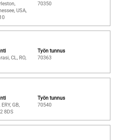
leston,
70350
nessee, USA,
10
inti
Työn tunnus
rasi, CL, RO,
70363
inti
Työn tunnus
, ERY, GB,
70540
2 8DS