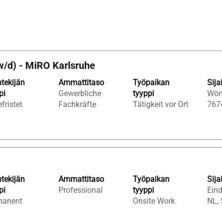
w/d) - MiRO Karlsruhe
tekijän
Ammattitaso
Työpaikan
Sija
pi
Gewerbliche
tyyppi
Wört
fristet
Fachkräfte
Tätigkeit vor Ort
767
tekijän
Ammattitaso
Työpaikan
Sija
pi
Professional
tyyppi
Eind
manent
Onsite Work
NL,