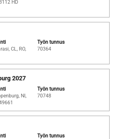
 3112 HD
inti
Työn tunnus
rasi, CL, RO,
70364
burg 2027
inti
Työn tunnus
penburg, NI,
70748
 49661
inti
Työn tunnus