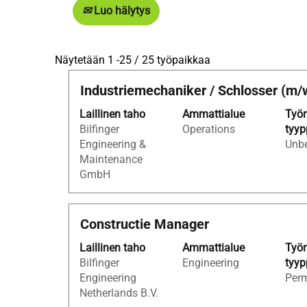
Luo hälytys
Hakutulokset:
Näytetään 1 -25 / 25 työpaikkaa
"Bilfinger
Ammattinimike
Valitse
Industriemechaniker / Schlosser (m/
Tebodin
välilyöntinäppäimellä,
JA
Laillinen taho
Ammattialue
Työn
jos
Netherlands
Bilfinger
Operations
tyyp
haluat
Belgium
Engineering &
Unbe
nähdä
JA
Maintenance
työpaikan
Engineering
GmbH
kaikki
–
tiedot.
Industrial
Consultancy".
Ammattinimike
Valitse
Constructie Manager
Näytetään
välilyöntinäppäimellä,
1
Laillinen taho
Ammattialue
Työn
jos
-25
Bilfinger
Engineering
tyyp
haluat
/
Engineering
Per
nähdä
25
Netherlands B.V.
työpaikan
työpaikkaa