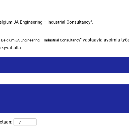
(nykyinen
lfinger
sivu)
elgium JA Engineering – Industrial Consultancy".
" vastaavia avoimia työ
s Belgium JA Engineering – Industrial Consultancy
äkyvät alla.
tetaan: