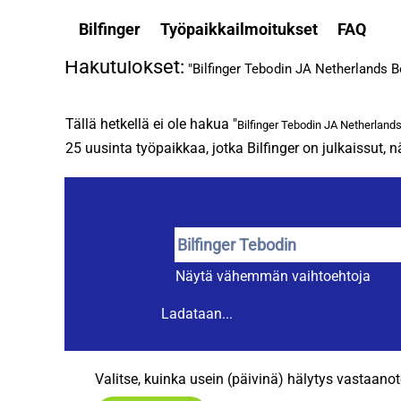
Etusivu
|
Bilfinger Tebodin JA Netherlands Belgium, Bi
Bilfinger
Työpaikkailmoitukset
FAQ
Hakutulokset:
"Bilfinger Tebodin JA Netherlands B
Tällä hetkellä ei ole hakua "
Bilfinger Tebodin JA Netherland
25 uusinta työpaikkaa, jotka Bilfinger on julkaissut, n
Näytä vähemmän vaihtoehtoja
Ladataan...
Valitse, kuinka usein (päivinä) hälytys vastaano