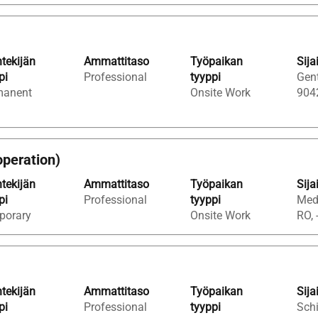
a
.
tekijän
Ammattitaso
Työpaikan
Sija
pi
Professional
tyyppi
Gent
manent
Onsite Work
904
peration)
tekijän
Ammattitaso
Työpaikan
Sija
pi
Professional
tyyppi
Medg
porary
Onsite Work
RO, -
tekijän
Ammattitaso
Työpaikan
Sija
pi
Professional
tyyppi
Sch