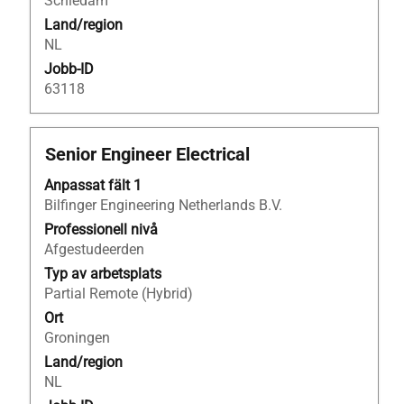
Schiedam
Land/region
NL
Jobb-ID
63118
Titel
Klicka
Senior Engineer Electrical
på
Anpassat fält 1
blankstegstangenten
Bilfinger Engineering Netherlands B.V.
för
att
Professionell nivå
visa
Afgestudeerden
allt
Typ av arbetsplats
innehåll
Partial Remote (Hybrid)
i
Ort
jobbeskrivningen.
Groningen
Land/region
NL