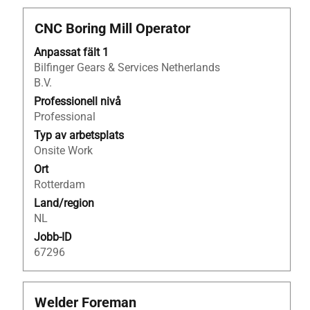
Titel
Klicka
CNC Boring Mill Operator
på
Anpassat fält 1
blankstegstangenten
Bilfinger Gears & Services Netherlands
för
B.V.
att
visa
Professionell nivå
allt
Professional
innehåll
Typ av arbetsplats
i
Onsite Work
jobbeskrivningen.
Ort
Rotterdam
Land/region
NL
Jobb-ID
67296
Titel
Klicka
Welder Foreman