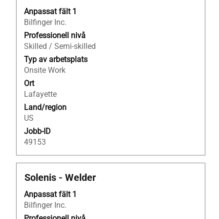
på
Anpassat fält 1
blankstegstangenten
Bilfinger Inc.
för
att
Professionell nivå
visa
Skilled / Semi-skilled
allt
Typ av arbetsplats
innehåll
Onsite Work
i
Ort
jobbeskrivningen.
Lafayette
Land/region
US
Jobb-ID
49153
Titel
Klicka
Solenis - Welder
på
Anpassat fält 1
blankstegstangenten
Bilfinger Inc.
för
att
Professionell nivå