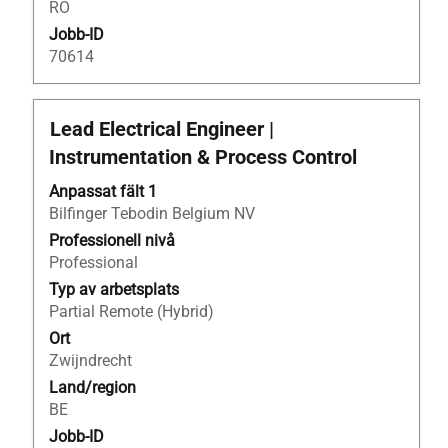
RO
Jobb-ID
70614
Titel
Klicka
Lead Electrical Engineer |
på
Instrumentation & Process Control
blankstegstangenten
för
Anpassat fält 1
att
Bilfinger Tebodin Belgium NV
visa
Professionell nivå
allt
Professional
innehåll
Typ av arbetsplats
i
Partial Remote (Hybrid)
jobbeskrivningen.
Ort
Zwijndrecht
Land/region
BE
Jobb-ID