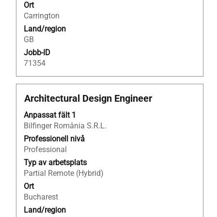
i
Ort
jobbeskrivningen.
Carrington
Land/region
GB
Jobb-ID
71354
Titel
Klicka
Architectural Design Engineer
på
Anpassat fält 1
blankstegstangenten
Bilfinger România S.R.L.
för
att
Professionell nivå
visa
Professional
allt
Typ av arbetsplats
innehåll
Partial Remote (Hybrid)
i
Ort
jobbeskrivningen.
Bucharest
Land/region