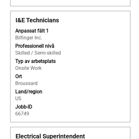
Titel
Klicka
I&E Technicians
på
Anpassat fält 1
blankstegstangenten
Bilfinger Inc.
för
att
Professionell nivå
visa
Skilled / Semi-skilled
allt
Typ av arbetsplats
innehåll
Onsite Work
i
Ort
jobbeskrivningen.
Broussard
Land/region
US
Jobb-ID
66749
Titel
Klicka
Electrical Superintendent