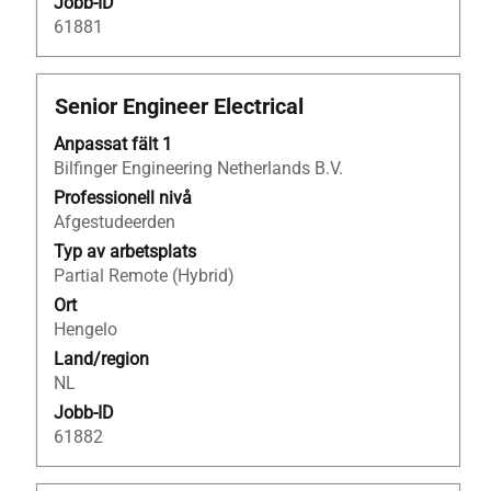
Jobb-ID
61881
Titel
Klicka
Senior Engineer Electrical
på
Anpassat fält 1
blankstegstangenten
Bilfinger Engineering Netherlands B.V.
för
att
Professionell nivå
visa
Afgestudeerden
allt
Typ av arbetsplats
innehåll
Partial Remote (Hybrid)
i
Ort
jobbeskrivningen.
Hengelo
Land/region
NL
Jobb-ID
61882