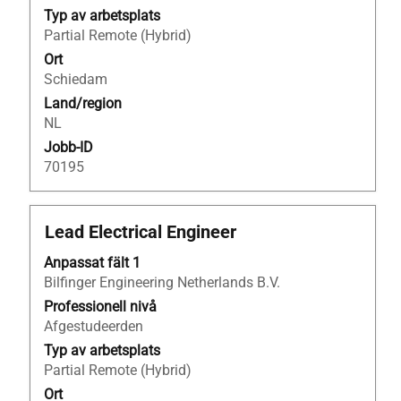
allt
Typ av arbetsplats
innehåll
Partial Remote (Hybrid)
i
Ort
jobbeskrivningen.
Schiedam
Land/region
NL
Jobb-ID
70195
Titel
Klicka
Lead Electrical Engineer
på
Anpassat fält 1
blankstegstangenten
Bilfinger Engineering Netherlands B.V.
för
att
Professionell nivå
visa
Afgestudeerden
allt
Typ av arbetsplats
innehåll
Partial Remote (Hybrid)
i
Ort