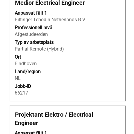
Titel
Klicka
Medior Electrical Engineer
på
Anpassat fält 1
blankstegstangenten
Bilfinger Tebodin Netherlands B.V.
för
att
Professionell nivå
visa
Afgestudeerden
allt
Typ av arbetsplats
innehåll
Partial Remote (Hybrid)
i
Ort
jobbeskrivningen.
Eindhoven
Land/region
NL
Jobb-ID
66217
Titel
Klicka
Projektant Elektro / Electrical
på
Engineer
blankstegstangenten
för
Anpassat fält 1