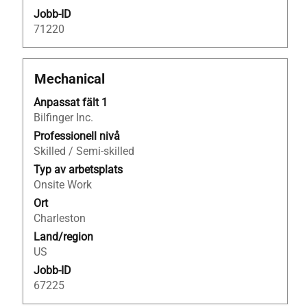
Jobb-ID
71220
Titel
Klicka
Mechanical
på
Anpassat fält 1
blankstegstangenten
Bilfinger Inc.
för
att
Professionell nivå
visa
Skilled / Semi-skilled
allt
Typ av arbetsplats
innehåll
Onsite Work
i
Ort
jobbeskrivningen.
Charleston
Land/region
US
Jobb-ID
67225