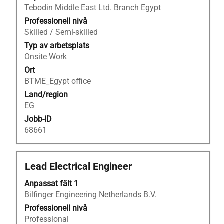
Tebodin Middle East Ltd. Branch Egypt
för
att
Professionell nivå
visa
Skilled / Semi-skilled
allt
Typ av arbetsplats
innehåll
Onsite Work
i
Ort
jobbeskrivningen.
BTME_Egypt office
Land/region
EG
Jobb-ID
68661
Titel
Klicka
Lead Electrical Engineer
på
Anpassat fält 1
blankstegstangenten
Bilfinger Engineering Netherlands B.V.
för
att
Professionell nivå
visa
Professional