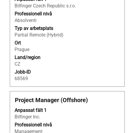
att
Bilfinger Czech Republic s.r.o.
visa
Professionell nivå
allt
Absolventi
innehåll
Typ av arbetsplats
i
Partial Remote (Hybrid)
jobbeskrivningen.
Ort
Prague
Land/region
CZ
Jobb-ID
68569
Titel
Klicka
Project Manager (Offshore)
på
Anpassat fält 1
blankstegstangenten
Bilfinger Inc.
för
att
Professionell nivå
visa
Management