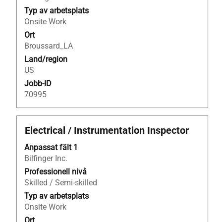
allt
Typ av arbetsplats
innehåll
Onsite Work
i
Ort
jobbeskrivningen.
Broussard_LA
Land/region
US
Jobb-ID
70995
Titel
Klicka
Electrical / Instrumentation Inspector
på
Anpassat fält 1
blankstegstangenten
Bilfinger Inc.
för
att
Professionell nivå
visa
Skilled / Semi-skilled
allt
Typ av arbetsplats
innehåll
Onsite Work
i
Ort