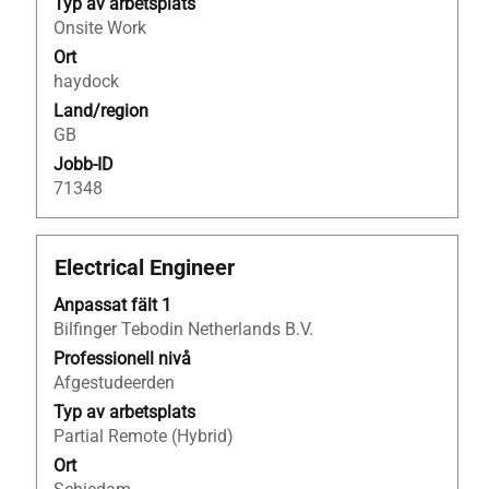
Typ av arbetsplats
innehåll
Onsite Work
i
Ort
jobbeskrivningen.
haydock
Land/region
GB
Jobb-ID
71348
Titel
Klicka
Electrical Engineer
på
Anpassat fält 1
blankstegstangenten
Bilfinger Tebodin Netherlands B.V.
för
att
Professionell nivå
visa
Afgestudeerden
allt
Typ av arbetsplats
innehåll
Partial Remote (Hybrid)
i
Ort
jobbeskrivningen.