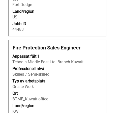
jobbeskrivningen.
Fort Dodge
Land/region
US
Jobb-ID
44483
Titel
Klicka
Fire Protection Sales Engineer
på
Anpassat fält 1
blankstegstangenten
Tebodin Middle East Ltd. Branch Kuwait
för
att
Professionell nivå
visa
Skilled / Semi-skilled
allt
Typ av arbetsplats
innehåll
Onsite Work
i
Ort
jobbeskrivningen.
BTME_Kuwait office
Land/region
KW