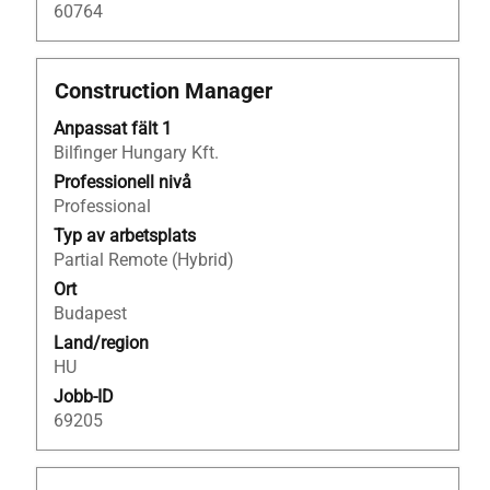
60764
Titel
Klicka
Construction Manager
på
Anpassat fält 1
blankstegstangenten
Bilfinger Hungary Kft.
för
att
Professionell nivå
visa
Professional
allt
Typ av arbetsplats
innehåll
Partial Remote (Hybrid)
i
Ort
jobbeskrivningen.
Budapest
Land/region
HU
Jobb-ID
69205