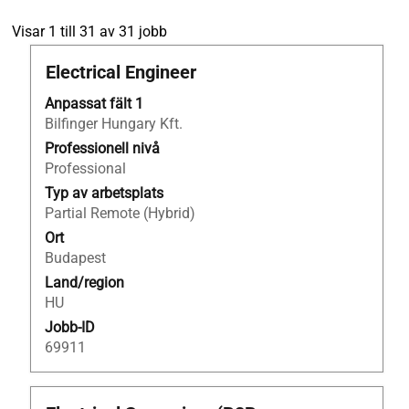
Sökresultat
Visar 1 till 31 av 31 jobb
för
Titel
Klicka
Electrical Engineer
"Electrical".
på
Visar
Anpassat fält 1
blankstegstangenten
1
Bilfinger Hungary Kft.
för
till
att
Professionell nivå
31
visa
Professional
av
allt
31
Typ av arbetsplats
innehåll
jobb
Partial Remote (Hybrid)
i
Använd
Ort
jobbeskrivningen.
tabulatortangenten
Budapest
för
Land/region
att
HU
gå
Jobb-ID
igenom
69911
jobblistan.
Välj
för