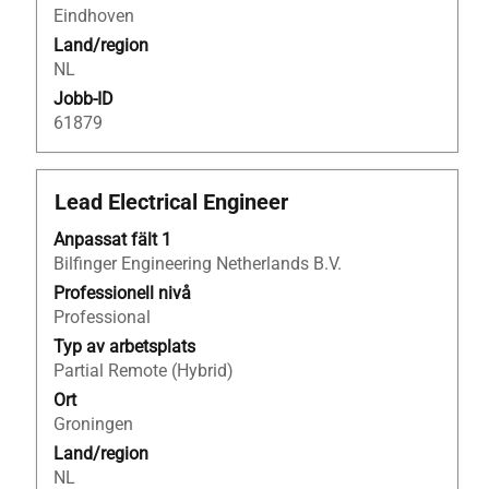
jobbeskrivningen.
Eindhoven
Land/region
NL
Jobb-ID
61879
Titel
Klicka
Lead Electrical Engineer
på
Anpassat fält 1
blankstegstangenten
Bilfinger Engineering Netherlands B.V.
för
att
Professionell nivå
visa
Professional
allt
Typ av arbetsplats
innehåll
Partial Remote (Hybrid)
i
Ort
jobbeskrivningen.
Groningen
Land/region
NL