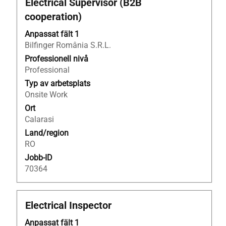
Titel
Klicka
Electrical Supervisor (B2B
att
på
visa
cooperation)
blankstegstangenten
fullständiga
för
Anpassat fält 1
jobbdetaljer.
att
Bilfinger România S.R.L.
visa
Professionell nivå
allt
Professional
innehåll
Typ av arbetsplats
i
Onsite Work
jobbeskrivningen.
Ort
Calarasi
Land/region
RO
Jobb-ID
70364
Titel
Klicka
Electrical Inspector
på
Anpassat fält 1
blankstegstangenten