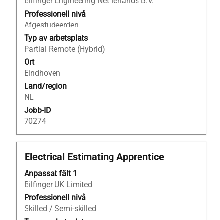
att
Bilfinger Engineering Netherlands B.V.
visa
Professionell nivå
allt
Afgestudeerden
innehåll
Typ av arbetsplats
i
Partial Remote (Hybrid)
jobbeskrivningen.
Ort
Eindhoven
Land/region
NL
Jobb-ID
70274
Titel
Klicka
Electrical Estimating Apprentice
på
Anpassat fält 1
blankstegstangenten
Bilfinger UK Limited
för
att
Professionell nivå
visa
Skilled / Semi-skilled
allt