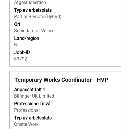
allt
Afgestudeerden
innehåll
Typ av arbetsplats
i
Partial Remote (Hybrid)
jobbeskrivningen.
Ort
Schiedam of Velsen
Land/region
NL
Jobb-ID
63792
Titel
Klicka
Temporary Works Coordinator - HVP
på
Anpassat fält 1
blankstegstangenten
Bilfinger UK Limited
för
att
Professionell nivå
visa
Professional
allt
Typ av arbetsplats
innehåll
Onsite Work