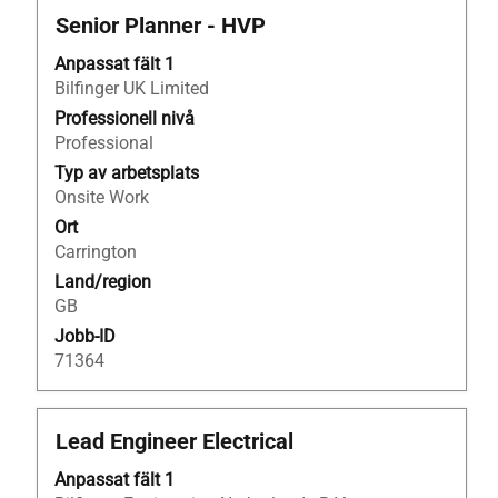
Titel
Klicka
Senior Planner - HVP
på
Anpassat fält 1
blankstegstangenten
Bilfinger UK Limited
för
att
Professionell nivå
visa
Professional
allt
Typ av arbetsplats
innehåll
Onsite Work
i
Ort
jobbeskrivningen.
Carrington
Land/region
GB
Jobb-ID
71364
Titel
Klicka
Lead Engineer Electrical
på
Anpassat fält 1
blankstegstangenten