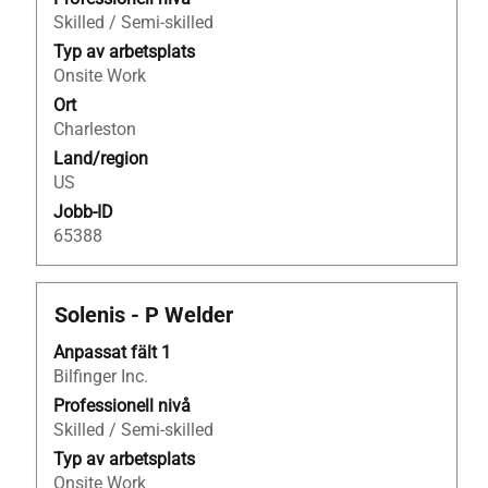
visa
Skilled / Semi-skilled
allt
Typ av arbetsplats
innehåll
Onsite Work
i
Ort
jobbeskrivningen.
Charleston
Land/region
US
Jobb-ID
65388
Titel
Klicka
Solenis - P Welder
på
Anpassat fält 1
blankstegstangenten
Bilfinger Inc.
för
att
Professionell nivå
visa
Skilled / Semi-skilled
allt
Typ av arbetsplats
innehåll
Onsite Work