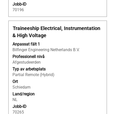
Jobb-ID
70196
Titel
Klicka
Traineeship Electrical, Instrumentation
på
& High Voltage
blankstegstangenten
för
Anpassat fält 1
att
Bilfinger Engineering Netherlands B.V.
visa
Professionell nivå
allt
Afgestudeerden
innehåll
Typ av arbetsplats
i
Partial Remote (Hybrid)
jobbeskrivningen.
Ort
Schiedam
Land/region
NL
Jobb-ID
70265