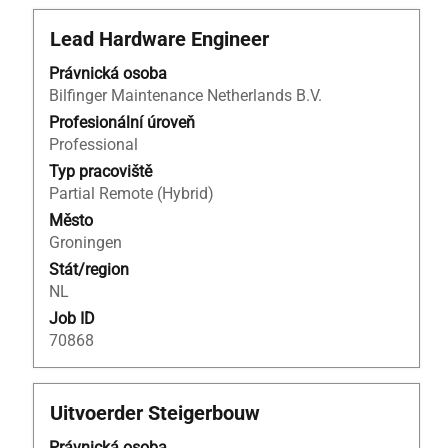
Titul
Vyberte
Lead Hardware Engineer
mezerníkem
Právnická osoba
zobrazení
Bilfinger Maintenance Netherlands B.V.
veškerých
informací
Profesionální úroveň
o
Professional
profesi.
Typ pracoviště
Partial Remote (Hybrid)
Město
Groningen
Stát/region
NL
Job ID
70868
Titul
Vyberte
Uitvoerder Steigerbouw
mezerníkem
Právnická osoba