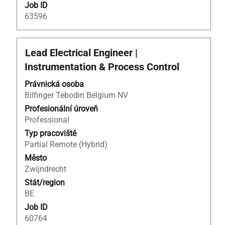
Job ID
63596
Titul
Vyberte
Lead Electrical Engineer |
mezerníkem
Instrumentation & Process Control
zobrazení
veškerých
Právnická osoba
informací
Bilfinger Tebodin Belgium NV
o
Profesionální úroveň
profesi.
Professional
Typ pracoviště
Partial Remote (Hybrid)
Město
Zwijndrecht
Stát/region
BE
Job ID
60764