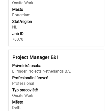
Onsite Work
Město
Rotterdam
Stát/region
NL
Job ID
70878
Titul
Vyberte
Project Manager E&I
mezerníkem
Právnická osoba
zobrazení
Bilfinger Projects Netherlands B.V.
veškerých
informací
Profesionální úroveň
o
Professional
profesi.
Typ pracoviště
Onsite Work
Město
Delft