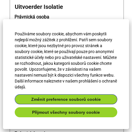
Titul
Vyberte
Uitvoerder Isolatie
mezerníkem
Právnická osoba
zobrazení
Bilfinger Industrial Services Nederland
veškerých
B.V.
informací
Používáme soubory cookie, abychom vám poskytli
o
Profesionální úroveň
nejlepší možný zážitek z prohlížení. Patří sem soubory
profesi.
Geschoold/Halfgeschoold
cookie, které jsou nezbytné pro provoz stránek a
soubory cookie, které se používají pouze pro anonymní
Typ pracoviště
statistické účely nebo pro uživatelské nastavení. Můžete
Onsite Work
se rozhodnout, jakou kategorii souborů cookie chcete
Město
povolit. Upozorňujeme, že v závislosti na vašem
Groningen
nastavení nemusí být k dispozici všechny funkce webu.
Stát/region
Další informace naleznete v našem prohlášení o ochraně
údajů.
NL
Job ID
Změnit preference souborů cookie
63594
Přijmout všechny soubory cookie
Titul
Vyberte
Monteur W D
mezerníkem