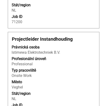
Stát/region
NL
Job ID
71200
Titul
Vyberte
Projectleider Instandhouding
mezerníkem
Právnická osoba
zobrazení
Istimewa Elektrotechniek B.V.
veškerých
informací
Profesionální úroveň
o
Professional
profesi.
Typ pracoviště
Onsite Work
Město
Veghel
Stát/region
NL
Job ID