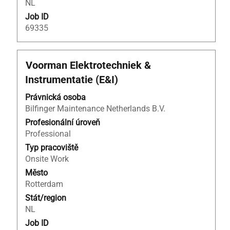
NL
Job ID
69335
Titul
Vyberte
Voorman Elektrotechniek &
mezerníkem
Instrumentatie (E&I)
zobrazení
veškerých
Právnická osoba
informací
Bilfinger Maintenance Netherlands B.V.
o
Profesionální úroveň
profesi.
Professional
Typ pracoviště
Onsite Work
Město
Rotterdam
Stát/region
NL
Job ID