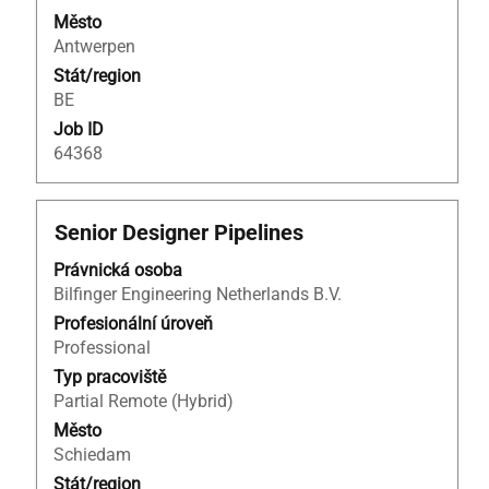
Město
Antwerpen
Stát/region
BE
Job ID
64368
Titul
Vyberte
Senior Designer Pipelines
mezerníkem
Právnická osoba
zobrazení
Bilfinger Engineering Netherlands B.V.
veškerých
informací
Profesionální úroveň
o
Professional
profesi.
Typ pracoviště
Partial Remote (Hybrid)
Město
Schiedam
Stát/region