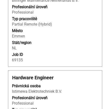
Bilfinger Maintenance Netherlands B.V.
veškerých
informací
Profesionální úroveň
o
Professional
profesi.
Typ pracoviště
Partial Remote (Hybrid)
Město
Emmen
Stát/region
NL
Job ID
69135
Titul
Vyberte
Hardware Engineer
mezerníkem
Právnická osoba
zobrazení
Istimewa Elektrotechniek B.V.
veškerých
informací
Profesionální úroveň
o
Professional
profesi.