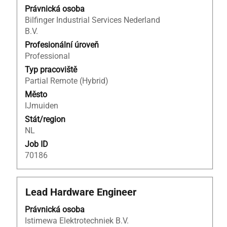
veškerých
Právnická osoba
informací
Bilfinger Industrial Services Nederland
o
B.V.
profesi.
Profesionální úroveň
Professional
Typ pracoviště
Partial Remote (Hybrid)
Město
IJmuiden
Stát/region
NL
Job ID
70186
Titul
Vyberte
Lead Hardware Engineer
mezerníkem
Právnická osoba
zobrazení
Istimewa Elektrotechniek B.V.
veškerých