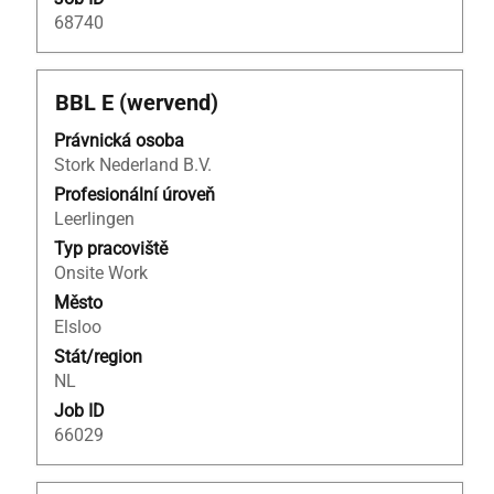
68740
Titul
Vyberte
BBL E (wervend)
mezerníkem
Právnická osoba
zobrazení
Stork Nederland B.V.
veškerých
informací
Profesionální úroveň
o
Leerlingen
profesi.
Typ pracoviště
Onsite Work
Město
Elsloo
Stát/region
NL
Job ID
66029