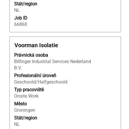
Stát/region
NL
Job ID
66868
Titul
Vyberte
Voorman Isolatie
mezerníkem
Právnická osoba
zobrazení
Bilfinger Industrial Services Nederland
veškerých
B.V.
informací
o
Profesionální úroveň
profesi.
Geschoold/Halfgeschoold
Typ pracoviště
Onsite Work
Město
Groningen
Stát/region
NL