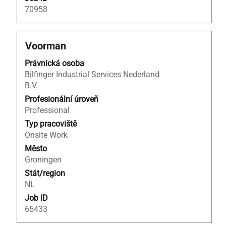
70958
Titul
Vyberte
Voorman
mezerníkem
Právnická osoba
zobrazení
Bilfinger Industrial Services Nederland
veškerých
B.V.
informací
o
Profesionální úroveň
profesi.
Professional
Typ pracoviště
Onsite Work
Město
Groningen
Stát/region
NL
Job ID
65433