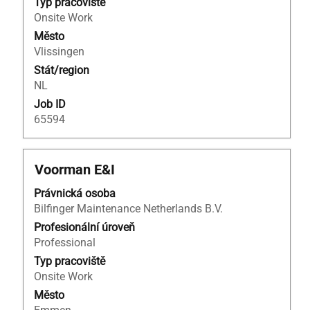
Typ pracoviště
Onsite Work
Město
Vlissingen
Stát/region
NL
Job ID
65594
Titul
Vyberte
Voorman E&I
mezerníkem
Právnická osoba
zobrazení
Bilfinger Maintenance Netherlands B.V.
veškerých
informací
Profesionální úroveň
o
Professional
profesi.
Typ pracoviště
Onsite Work
Město