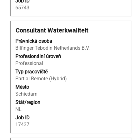
Job ID
65743
Titul
Vyberte
Consultant Waterkwaliteit
mezerníkem
Právnická osoba
zobrazení
Bilfinger Tebodin Netherlands B.V.
veškerých
informací
Profesionální úroveň
o
Professional
profesi.
Typ pracoviště
Partial Remote (Hybrid)
Město
Schiedam
Stát/region
NL
Job ID
17437