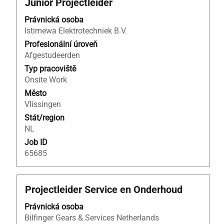
Titul
Vyberte
Junior Projectleider
nabídky
mezerníkem
práce.
Právnická osoba
zobrazení
Vyberte
Istimewa Elektrotechniek B.V.
veškerých
zobrazení
informací
Profesionální úroveň
kompletních
o
Afgestudeerden
detailů
profesi.
pozice.
Typ pracoviště
Onsite Work
Město
Vlissingen
Stát/region
NL
Job ID
65685
Titul
Vyberte
Projectleider Service en Onderhoud
mezerníkem
Právnická osoba
zobrazení
Bilfinger Gears & Services Netherlands
veškerých