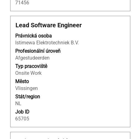
71456
Titul
Vyberte
Lead Software Engineer
mezerníkem
Právnická osoba
zobrazení
Istimewa Elektrotechniek B.V.
veškerých
informací
Profesionální úroveň
o
Afgestudeerden
profesi.
Typ pracoviště
Onsite Work
Město
Vlissingen
Stát/region
NL
Job ID
65705