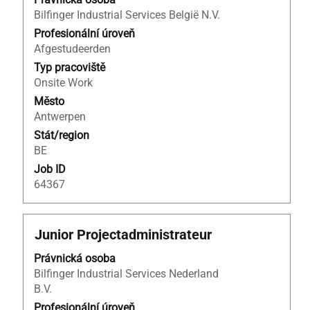
zobrazení
Bilfinger Industrial Services België N.V.
veškerých
informací
Profesionální úroveň
o
Afgestudeerden
profesi.
Typ pracoviště
Onsite Work
Město
Antwerpen
Stát/region
BE
Job ID
64367
Titul
Vyberte
Junior Projectadministrateur
mezerníkem
Právnická osoba
zobrazení
Bilfinger Industrial Services Nederland
veškerých
B.V.
informací
o
Profesionální úroveň