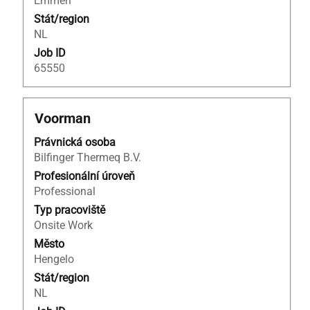
Emmen
Stát/region
NL
Job ID
65550
Titul
Vyberte
Voorman
mezerníkem
Právnická osoba
zobrazení
Bilfinger Thermeq B.V.
veškerých
informací
Profesionální úroveň
o
Professional
profesi.
Typ pracoviště
Onsite Work
Město
Hengelo
Stát/region
NL