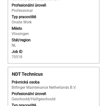
veškerých
informací
Profesionální úroveň
o
Professional
profesi.
Typ pracoviště
Onsite Work
Město
Vlissingen
Stát/region
NL
Job ID
70518
Titul
Vyberte
NDT Technicus
mezerníkem
Právnická osoba
zobrazení
Bilfinger Maintenance Netherlands B.V.
veškerých
informací
Profesionální úroveň
o
Geschoold/Halfgeschoold
profesi.
Typ pracoviště