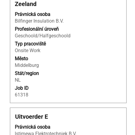
mezerníkem
Zeeland
zobrazení
veškerých
Právnická osoba
informací
Bilfinger Insulation B.V.
o
Profesionální úroveň
profesi.
Geschoold/Halfgeschoold
Typ pracoviště
Onsite Work
Město
Middelburg
Stát/region
NL
Job ID
61318
Titul
Vyberte
Uitvoerder E
mezerníkem
Právnická osoba
zobrazení
Istimewa Elektrotechniek B.V.