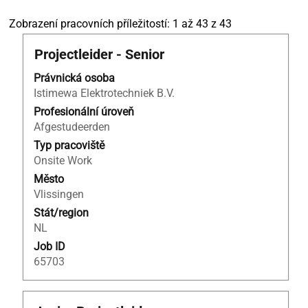
Výsledky
Zobrazení pracovních příležitostí: 1 až 43 z 43
hledání
Titul
Vyberte
Projectleider - Senior
pro
mezerníkem
"projectleider".
Právnická osoba
zobrazení
Zobrazení
Istimewa Elektrotechniek B.V.
veškerých
pracovních
informací
Profesionální úroveň
příležitostí:
o
Afgestudeerden
1
profesi.
až
Typ pracoviště
43
Onsite Work
z
Město
43
Vlissingen
Použijte
Stát/region
klávesu
NL
Tab
Job ID
k
65703
navigaci
v
seznamu