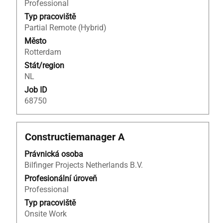
profesi.
Professional
Typ pracoviště
Partial Remote (Hybrid)
Město
Rotterdam
Stát/region
NL
Job ID
68750
Titul
Vyberte
Constructiemanager A
mezerníkem
Právnická osoba
zobrazení
Bilfinger Projects Netherlands B.V.
veškerých
informací
Profesionální úroveň
o
Professional
profesi.
Typ pracoviště
Onsite Work