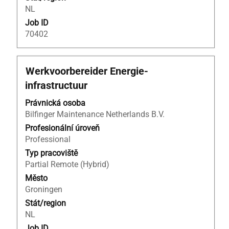
NL
Job ID
70402
Titul
Vyberte
Werkvoorbereider Energie-
mezerníkem
infrastructuur
zobrazení
veškerých
Právnická osoba
informací
Bilfinger Maintenance Netherlands B.V.
o
Profesionální úroveň
profesi.
Professional
Typ pracoviště
Partial Remote (Hybrid)
Město
Groningen
Stát/region
NL
Job ID