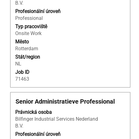
B.V.
informací
o
Profesionální úroveň
profesi.
Professional
Typ pracoviště
Onsite Work
Město
Rotterdam
Stát/region
NL
Job ID
71463
Titul
Vyberte
Senior Administratieve Professional
mezerníkem
Právnická osoba
zobrazení
Bilfinger Industrial Services Nederland
veškerých
B.V.
informací
o
Profesionální úroveň