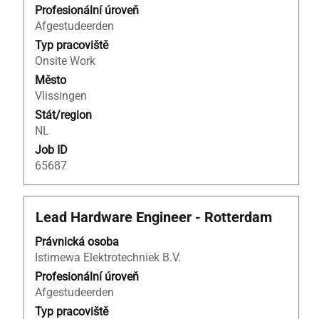
informací
Profesionální úroveň
o
Afgestudeerden
profesi.
Typ pracoviště
Onsite Work
Město
Vlissingen
Stát/region
NL
Job ID
65687
Titul
Vyberte
Lead Hardware Engineer - Rotterdam
mezerníkem
Právnická osoba
zobrazení
Istimewa Elektrotechniek B.V.
veškerých
informací
Profesionální úroveň
o
Afgestudeerden
profesi.
Typ pracoviště