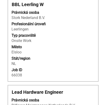
Titul
Vyberte
BBL Leerling W
mezerníkem
Právnická osoba
zobrazení
Stork Nederland B.V.
veškerých
informací
Profesionální úroveň
o
Leerlingen
profesi.
Typ pracoviště
Onsite Work
Město
Elsloo
Stát/region
NL
Job ID
66038
Titul
Vyberte
Lead Hardware Engineer
mezerníkem
Právnická osoba
zobrazení