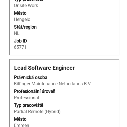
Onsite Work
Město
Hengelo
Stát/region
NL
Job ID
65771
Titul
Vyberte
Lead Software Engineer
mezerníkem
Právnická osoba
zobrazení
Bilfinger Maintenance Netherlands B.V.
veškerých
informací
Profesionální úroveň
o
Professional
profesi.
Typ pracoviště
Partial Remote (Hybrid)
Město
Emmen