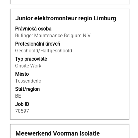
Titul
Vyberte
Junior elektromonteur regio Limburg
mezerníkem
Právnická osoba
zobrazení
Bilfinger Maintenance Belgium N.V.
veškerých
informací
Profesionální úroveň
o
Geschoold/Halfgeschoold
profesi.
Typ pracoviště
Onsite Work
Město
Tessenderlo
Stát/region
BE
Job ID
70597
Titul
Vyberte
Meewerkend Voorman Isolatie