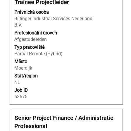
Titul
Vyberte
Trainee Projectleider
mezerníkem
Právnická osoba
zobrazení
Bilfinger Industrial Services Nederland
veškerých
B.V.
informací
o
Profesionální úroveň
profesi.
Afgestudeerden
Typ pracoviště
Partial Remote (Hybrid)
Město
Moerdijk
Stát/region
NL
Job ID
63675
Titul
Vyberte
Senior Project Finance / Administratie
mezerníkem
Professional
zobrazení