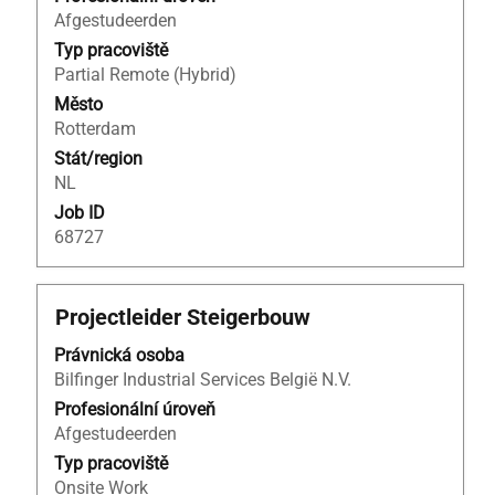
profesi.
Afgestudeerden
Typ pracoviště
Partial Remote (Hybrid)
Město
Rotterdam
Stát/region
NL
Job ID
68727
Titul
Vyberte
Projectleider Steigerbouw
mezerníkem
Právnická osoba
zobrazení
Bilfinger Industrial Services België N.V.
veškerých
informací
Profesionální úroveň
o
Afgestudeerden
profesi.
Typ pracoviště
Onsite Work