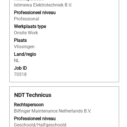
spatiebalk
Istimewa Elektrotechniek B.V.
om
de
Professioneel niveau
volledige
Professional
inhoud
Werkplaats type
van
Onsite Work
de
Plaats
functiegegevens
Vlissingen
weer
Land/regio
te
NL
geven.
Job ID
70518
Titel
Selecteer
NDT Technicus
deze
Rechtspersoon
spatiebalk
Bilfinger Maintenance Netherlands B.V.
om
de
Professioneel niveau
volledige
Geschoold/Halfgeschoold