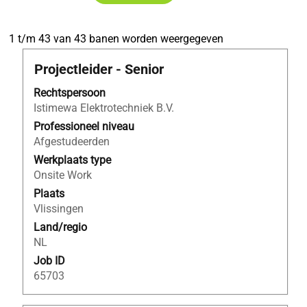
Zoekresultaten
1 t/m 43 van 43 banen worden weergegeven
voor
Titel
Selecteer
Projectleider - Senior
"projectleider".
deze
1
Rechtspersoon
spatiebalk
t/m
Istimewa Elektrotechniek B.V.
om
43
de
Professioneel niveau
van
volledige
Afgestudeerden
43
inhoud
banen
Werkplaats type
van
worden
Onsite Work
de
weergegeven
Plaats
functiegegevens
Gebruik
Vlissingen
weer
de
Land/regio
te
tabtoets
NL
geven.
om
Job ID
naar
65703
de
lijst