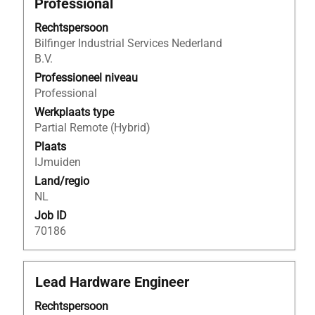
Professional
spatiebalk
om
Rechtspersoon
de
Bilfinger Industrial Services Nederland
volledige
B.V.
inhoud
Professioneel niveau
van
Professional
de
Werkplaats type
functiegegevens
Partial Remote (Hybrid)
weer
Plaats
te
IJmuiden
geven.
Land/regio
NL
Job ID
70186
Titel
Selecteer
Lead Hardware Engineer
deze
Rechtspersoon
spatiebalk