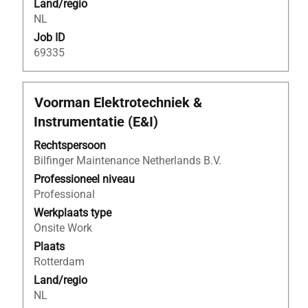
Land/regio
te
NL
geven.
Job ID
69335
Titel
Selecteer
Voorman Elektrotechniek &
deze
Instrumentatie (E&I)
spatiebalk
om
Rechtspersoon
de
Bilfinger Maintenance Netherlands B.V.
volledige
Professioneel niveau
inhoud
Professional
van
Werkplaats type
de
Onsite Work
functiegegevens
Plaats
weer
Rotterdam
te
Land/regio
geven.
NL