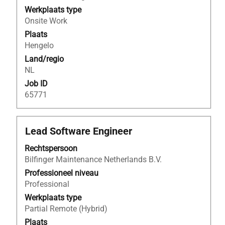
inhoud
Werkplaats type
van
Onsite Work
de
Plaats
functiegegevens
Hengelo
weer
Land/regio
te
NL
geven.
Job ID
65771
Titel
Selecteer
Lead Software Engineer
deze
Rechtspersoon
spatiebalk
Bilfinger Maintenance Netherlands B.V.
om
de
Professioneel niveau
volledige
Professional
inhoud
Werkplaats type
van
Partial Remote (Hybrid)
de
Plaats