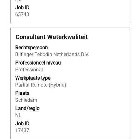
geven.
Job ID
65743
Titel
Selecteer
Consultant Waterkwaliteit
deze
Rechtspersoon
spatiebalk
Bilfinger Tebodin Netherlands B.V.
om
de
Professioneel niveau
volledige
Professional
inhoud
Werkplaats type
van
Partial Remote (Hybrid)
de
Plaats
functiegegevens
Schiedam
weer
Land/regio
te
NL
geven.
Job ID
17437