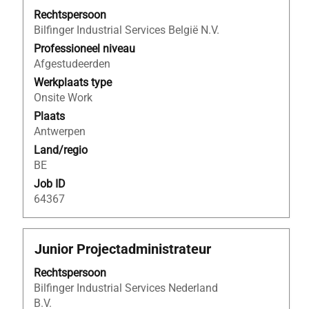
deze
Rechtspersoon
spatiebalk
Bilfinger Industrial Services België N.V.
om
de
Professioneel niveau
volledige
Afgestudeerden
inhoud
Werkplaats type
van
Onsite Work
de
Plaats
functiegegevens
Antwerpen
weer
Land/regio
te
BE
geven.
Job ID
64367
Titel
Selecteer
Junior Projectadministrateur
deze
Rechtspersoon
spatiebalk
Bilfinger Industrial Services Nederland
om
B.V.
de