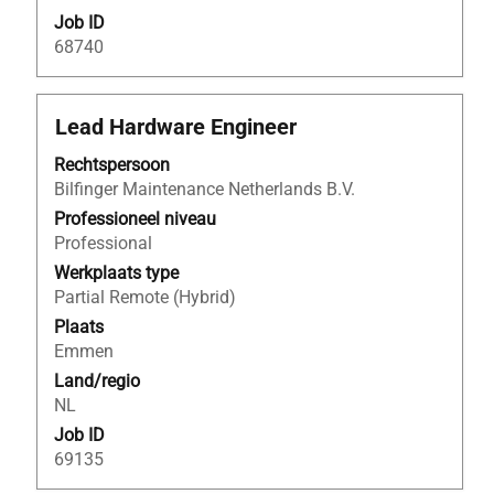
Job ID
68740
Titel
Selecteer
Lead Hardware Engineer
deze
Rechtspersoon
spatiebalk
Bilfinger Maintenance Netherlands B.V.
om
de
Professioneel niveau
volledige
Professional
inhoud
Werkplaats type
van
Partial Remote (Hybrid)
de
Plaats
functiegegevens
Emmen
weer
Land/regio
te
NL
geven.
Job ID
69135