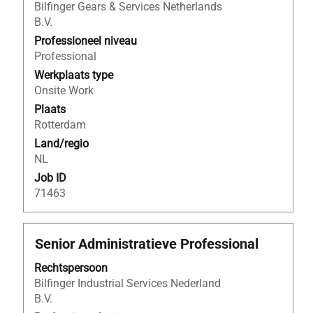
Bilfinger Gears & Services Netherlands
om
B.V.
de
volledige
Professioneel niveau
inhoud
Professional
van
Werkplaats type
de
Onsite Work
functiegegevens
Plaats
weer
Rotterdam
te
Land/regio
geven.
NL
Job ID
71463
Titel
Selecteer
Senior Administratieve Professional
deze
Rechtspersoon
spatiebalk
Bilfinger Industrial Services Nederland
om
B.V.
de