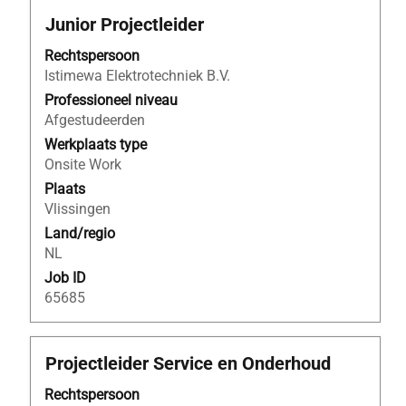
met
Titel
Selecteer
Junior Projectleider
banen
deze
te
Rechtspersoon
spatiebalk
navigeren.
Istimewa Elektrotechniek B.V.
om
Selecteer
de
Professioneel niveau
een
volledige
Afgestudeerden
baan
inhoud
om
Werkplaats type
van
de
Onsite Work
de
details
Plaats
functiegegevens
te
Vlissingen
weer
bekijken.
Land/regio
te
NL
geven.
Job ID
65685
Titel
Selecteer
Projectleider Service en Onderhoud
deze
Rechtspersoon
spatiebalk