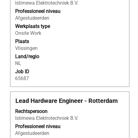
Istimewa Elektrotechniek B.V.
om
de
Professioneel niveau
volledige
Afgestudeerden
inhoud
Werkplaats type
van
Onsite Work
de
Plaats
functiegegevens
Vlissingen
weer
Land/regio
te
NL
geven.
Job ID
65687
Titel
Selecteer
Lead Hardware Engineer - Rotterdam
deze
Rechtspersoon
spatiebalk
Istimewa Elektrotechniek B.V.
om
de
Professioneel niveau
volledige
Afgestudeerden