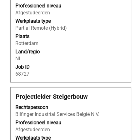
volledige
Professioneel niveau
inhoud
Afgestudeerden
van
Werkplaats type
de
Partial Remote (Hybrid)
functiegegevens
Plaats
weer
Rotterdam
te
Land/regio
geven.
NL
Job ID
68727
Titel
Selecteer
Projectleider Steigerbouw
deze
Rechtspersoon
spatiebalk
Bilfinger Industrial Services België N.V.
om
de
Professioneel niveau
volledige
Afgestudeerden
inhoud
Werkplaats type