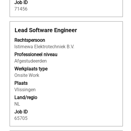
Job ID
71456
Titel
Selecteer
Lead Software Engineer
deze
Rechtspersoon
spatiebalk
Istimewa Elektrotechniek B.V.
om
de
Professioneel niveau
volledige
Afgestudeerden
inhoud
Werkplaats type
van
Onsite Work
de
Plaats
functiegegevens
Vlissingen
weer
Land/regio
te
NL
geven.
Job ID
65705