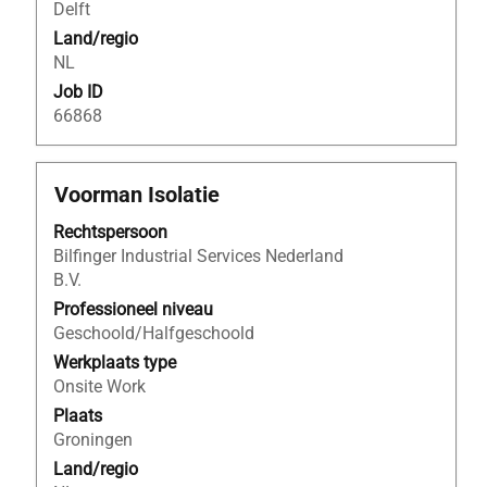
Delft
weer
Land/regio
te
NL
geven.
Job ID
66868
Titel
Selecteer
Voorman Isolatie
deze
Rechtspersoon
spatiebalk
Bilfinger Industrial Services Nederland
om
B.V.
de
volledige
Professioneel niveau
inhoud
Geschoold/Halfgeschoold
van
Werkplaats type
de
Onsite Work
functiegegevens
Plaats
weer
Groningen
te
Land/regio
geven.