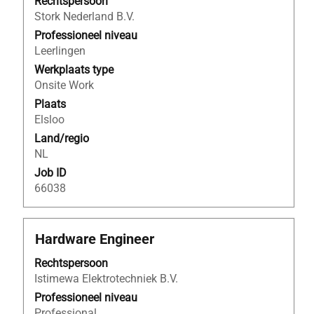
Rechtspersoon
spatiebalk
Stork Nederland B.V.
om
de
Professioneel niveau
volledige
Leerlingen
inhoud
Werkplaats type
van
Onsite Work
de
Plaats
functiegegevens
Elsloo
weer
Land/regio
te
NL
geven.
Job ID
66038
Titel
Selecteer
Hardware Engineer
deze
Rechtspersoon
spatiebalk
Istimewa Elektrotechniek B.V.
om
de
Professioneel niveau
volledige
Professional