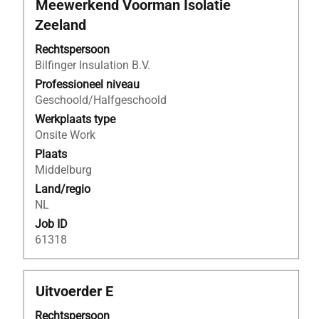
Titel
Selecteer
Meewerkend Voorman Isolatie
deze
Zeeland
spatiebalk
om
Rechtspersoon
de
Bilfinger Insulation B.V.
volledige
Professioneel niveau
inhoud
Geschoold/Halfgeschoold
van
Werkplaats type
de
Onsite Work
functiegegevens
Plaats
weer
Middelburg
te
Land/regio
geven.
NL
Job ID
61318
Titel
Selecteer
Uitvoerder E
deze
Rechtspersoon