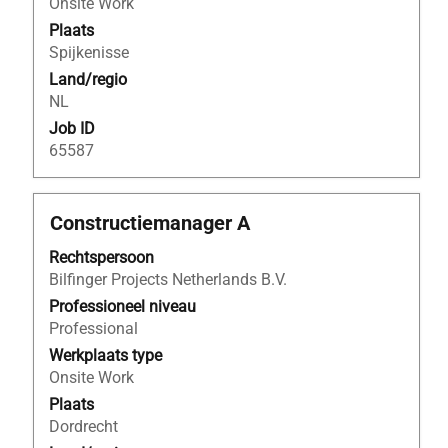
Onsite Work
de
Plaats
functiegegevens
Spijkenisse
weer
Land/regio
te
NL
geven.
Job ID
65587
Titel
Selecteer
Constructiemanager A
deze
Rechtspersoon
spatiebalk
Bilfinger Projects Netherlands B.V.
om
de
Professioneel niveau
volledige
Professional
inhoud
Werkplaats type
van
Onsite Work
de
Plaats
functiegegevens
Dordrecht
weer