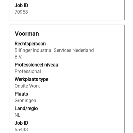
Job ID
70958
Titel
Selecteer
Voorman
deze
Rechtspersoon
spatiebalk
Bilfinger Industrial Services Nederland
om
B.V.
de
volledige
Professioneel niveau
inhoud
Professional
van
Werkplaats type
de
Onsite Work
functiegegevens
Plaats
weer
Groningen
te
Land/regio
geven.
NL
Job ID
65433