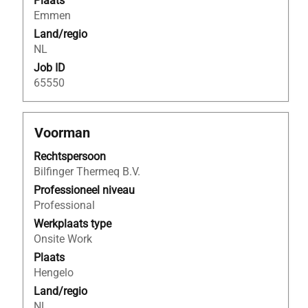
Plaats
functiegegevens
Emmen
weer
Land/regio
te
NL
geven.
Job ID
65550
Titel
Selecteer
Voorman
deze
Rechtspersoon
spatiebalk
Bilfinger Thermeq B.V.
om
de
Professioneel niveau
volledige
Professional
inhoud
Werkplaats type
van
Onsite Work
de
Plaats
functiegegevens
Hengelo
weer
Land/regio
te
NL