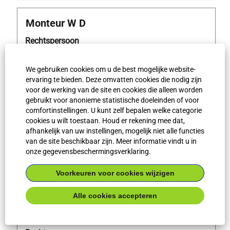
Titel
Selecteer
Monteur W D
deze
Rechtspersoon
spatiebalk
Stork Nederland B.V.
om
de
Professioneel niveau
We gebruiken cookies om u de best mogelijke website-
volledige
Professional
ervaring te bieden. Deze omvatten cookies die nodig zijn
inhoud
voor de werking van de site en cookies die alleen worden
Werkplaats type
van
gebruikt voor anonieme statistische doeleinden of voor
Onsite Work
de
comfortinstellingen. U kunt zelf bepalen welke categorie
Plaats
cookies u wilt toestaan. Houd er rekening mee dat,
functiegegevens
Veghel
afhankelijk van uw instellingen, mogelijk niet alle functies
weer
Land/regio
van de site beschikbaar zijn. Meer informatie vindt u in
te
onze gegevensbeschermingsverklaring.
NL
geven.
Job ID
Voorkeuren voor cookies wijzigen
65841
Alle cookies accepteren
Titel
Selecteer
Uitvoerder Isolatie
deze