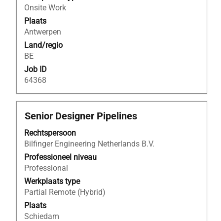
van
Onsite Work
de
Plaats
functiegegevens
Antwerpen
weer
Land/regio
te
BE
geven.
Job ID
64368
Titel
Selecteer
Senior Designer Pipelines
deze
Rechtspersoon
spatiebalk
Bilfinger Engineering Netherlands B.V.
om
de
Professioneel niveau
volledige
Professional
inhoud
Werkplaats type
van
Partial Remote (Hybrid)
de
Plaats
functiegegevens
Schiedam