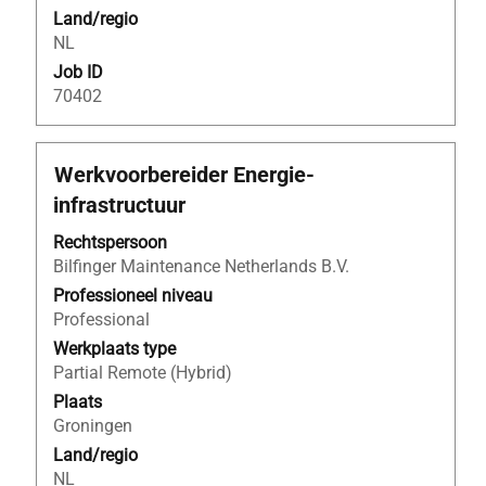
weer
Land/regio
te
NL
geven.
Job ID
70402
Titel
Selecteer
Werkvoorbereider Energie-
deze
infrastructuur
spatiebalk
om
Rechtspersoon
de
Bilfinger Maintenance Netherlands B.V.
volledige
Professioneel niveau
inhoud
Professional
van
Werkplaats type
de
Partial Remote (Hybrid)
functiegegevens
Plaats
weer
Groningen
te
Land/regio
geven.
NL