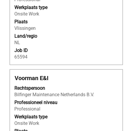
inhoud
Werkplaats type
van
Onsite Work
de
Plaats
functiegegevens
Vlissingen
weer
Land/regio
te
NL
geven.
Job ID
65594
Titel
Selecteer
Voorman E&I
deze
Rechtspersoon
spatiebalk
Bilfinger Maintenance Netherlands B.V.
om
de
Professioneel niveau
volledige
Professional
inhoud
Werkplaats type
van
Onsite Work
de