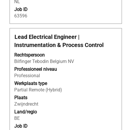
NL
Job ID
63596
Titel
Selecteer
Lead Electrical Engineer |
deze
Instrumentation & Process Control
spatiebalk
om
Rechtspersoon
de
Bilfinger Tebodin Belgium NV
volledige
Professioneel niveau
inhoud
Professional
van
Werkplaats type
de
Partial Remote (Hybrid)
functiegegevens
Plaats
weer
Zwijndrecht
te
Land/regio
geven.
BE
Job ID