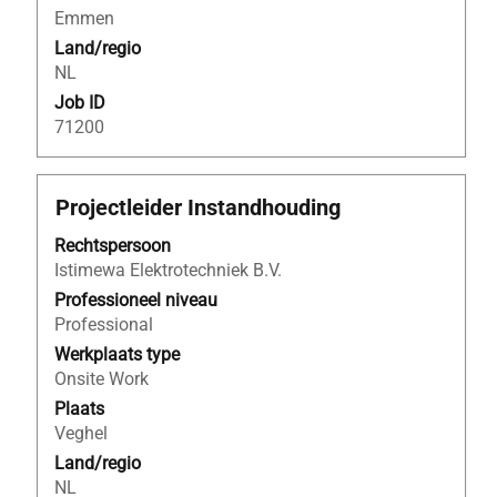
functiegegevens
Emmen
weer
Land/regio
te
NL
geven.
Job ID
71200
Titel
Selecteer
Projectleider Instandhouding
deze
Rechtspersoon
spatiebalk
Istimewa Elektrotechniek B.V.
om
de
Professioneel niveau
volledige
Professional
inhoud
Werkplaats type
van
Onsite Work
de
Plaats
functiegegevens
Veghel
weer
Land/regio
te
NL
geven.