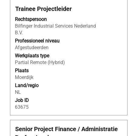
Titel
Selecteer
Trainee Projectleider
deze
Rechtspersoon
spatiebalk
Bilfinger Industrial Services Nederland
om
B.V.
de
volledige
Professioneel niveau
inhoud
Afgestudeerden
van
Werkplaats type
de
Partial Remote (Hybrid)
functiegegevens
Plaats
weer
Moerdijk
te
Land/regio
geven.
NL
Job ID
63675
Titel
Selecteer
Senior Project Finance / Administratie
deze