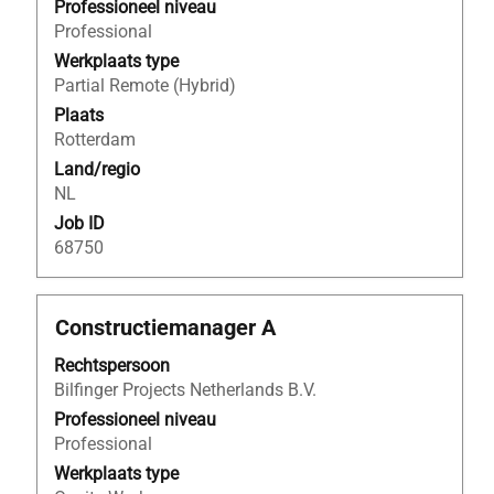
volledige
Professioneel niveau
inhoud
Professional
van
Werkplaats type
de
Partial Remote (Hybrid)
functiegegevens
Plaats
weer
Rotterdam
te
Land/regio
geven.
NL
Job ID
68750
Titel
Selecteer
Constructiemanager A
deze
Rechtspersoon
spatiebalk
Bilfinger Projects Netherlands B.V.
om
de
Professioneel niveau
volledige
Professional
inhoud
Werkplaats type
van