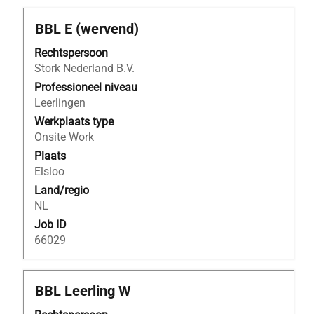
Titel
Selecteer
BBL E (wervend)
deze
Rechtspersoon
spatiebalk
Stork Nederland B.V.
om
de
Professioneel niveau
volledige
Leerlingen
inhoud
Werkplaats type
van
Onsite Work
de
Plaats
functiegegevens
Elsloo
weer
Land/regio
te
NL
geven.
Job ID
66029
Titel
Selecteer
BBL Leerling W
deze