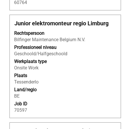
60764
Titel
Selecteer
Junior elektromonteur regio Limburg
deze
Rechtspersoon
spatiebalk
Bilfinger Maintenance Belgium N.V.
om
de
Professioneel niveau
volledige
Geschoold/Halfgeschoold
inhoud
Werkplaats type
van
Onsite Work
de
Plaats
functiegegevens
Tessenderlo
weer
Land/regio
te
BE
geven.
Job ID
70597