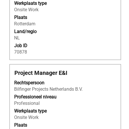
inhoud
Werkplaats type
van
Onsite Work
de
Plaats
functiegegevens
Rotterdam
weer
Land/regio
te
NL
geven.
Job ID
70878
Titel
Selecteer
Project Manager E&I
deze
Rechtspersoon
spatiebalk
Bilfinger Projects Netherlands B.V.
om
de
Professioneel niveau
volledige
Professional
inhoud
Werkplaats type
van
Onsite Work
de
Plaats
functiegegevens