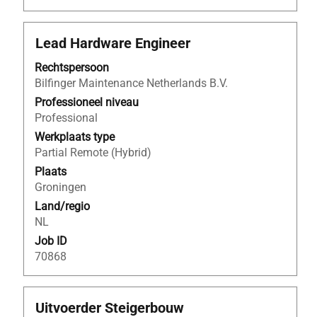
Titel
Selecteer
Lead Hardware Engineer
deze
Rechtspersoon
spatiebalk
Bilfinger Maintenance Netherlands B.V.
om
de
Professioneel niveau
volledige
Professional
inhoud
Werkplaats type
van
Partial Remote (Hybrid)
de
Plaats
functiegegevens
Groningen
weer
Land/regio
te
NL
geven.
Job ID
70868
Titel
Selecteer
Uitvoerder Steigerbouw