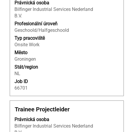
Právnická osoba
zobrazení
Bilfinger Industrial Services Nederland
veškerých
B.V.
informací
o
Profesionální úroveň
profesi.
Geschoold/Halfgeschoold
Typ pracoviště
Onsite Work
Město
Groningen
Stát/region
NL
Job ID
66701
Titul
Vyberte
Trainee Projectleider
mezerníkem
Právnická osoba
zobrazení
Bilfinger Industrial Services Nederland
veškerých