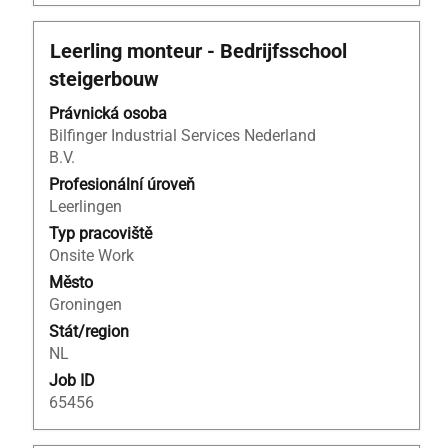
z
5
Titul
Vyberte
Leerling monteur - Bedrijfsschool
Použijte
mezerníkem
klávesu
steigerbouw
zobrazení
Tab
veškerých
Právnická osoba
k
informací
Bilfinger Industrial Services Nederland
navigaci
o
B.V.
v
profesi.
seznamu
Profesionální úroveň
nabídky
Leerlingen
práce.
Typ pracoviště
Vyberte
Onsite Work
zobrazení
Město
kompletních
Groningen
detailů
Stát/region
pozice.
NL
Job ID
65456