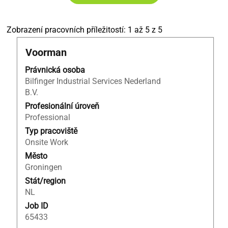
Výsledky
Zobrazení pracovních příležitostí: 1 až 5 z 5
hledání
Titul
Vyberte
Voorman
pro
mezerníkem
"steigerbouw
Právnická osoba
zobrazení
A
Bilfinger Industrial Services Nederland
veškerých
Nizozemsko
B.V.
informací
A
o
Profesionální úroveň
Bilfinger
profesi.
Professional
Industrial
Services
Typ pracoviště
Nederland
Onsite Work
B.V.".
Město
Zobrazení
Groningen
pracovních
Stát/region
příležitostí:
NL
1
Job ID
až
65433
5