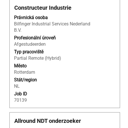
Titul
Vyberte
Constructeur Industrie
mezerníkem
Právnická osoba
zobrazení
Bilfinger Industrial Services Nederland
veškerých
B.V.
informací
o
Profesionální úroveň
profesi.
Afgestudeerden
Typ pracoviště
Partial Remote (Hybrid)
Město
Rotterdam
Stát/region
NL
Job ID
70139
Titul
Vyberte
Allround NDT onderzoeker
mezerníkem