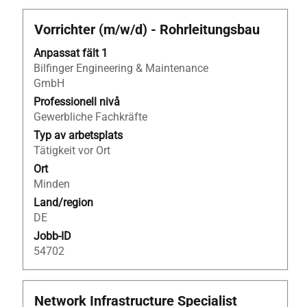
Titel
Klicka
Vorrichter (m/w/d) - Rohrleitungsbau
på
Anpassat fält 1
blankstegstangenten
Bilfinger Engineering & Maintenance
för
GmbH
att
visa
Professionell nivå
allt
Gewerbliche Fachkräfte
innehåll
Typ av arbetsplats
i
Tätigkeit vor Ort
jobbeskrivningen.
Ort
Minden
Land/region
DE
Jobb-ID
54702
Titel
Klicka
Network Infrastructure Specialist