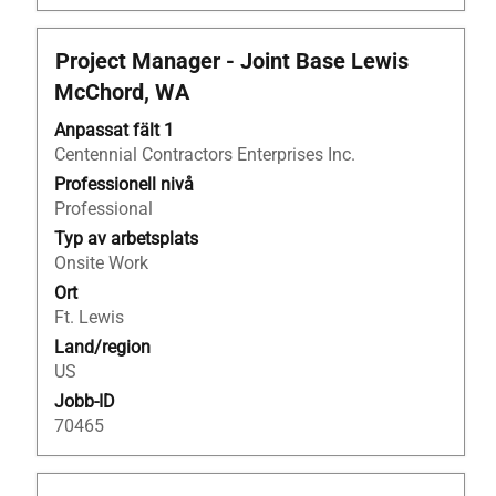
Titel
Klicka
Project Manager - Joint Base Lewis
på
McChord, WA
blankstegstangenten
för
Anpassat fält 1
att
Centennial Contractors Enterprises Inc.
visa
Professionell nivå
allt
Professional
innehåll
Typ av arbetsplats
i
Onsite Work
jobbeskrivningen.
Ort
Ft. Lewis
Land/region
US
Jobb-ID
70465