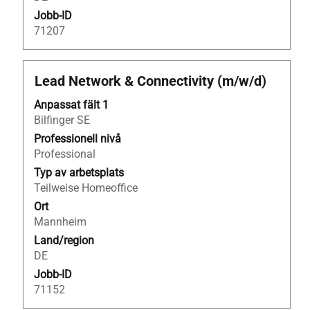
Jobb-ID
71207
Titel
Klicka
Lead Network & Connectivity (m/w/d)
på
Anpassat fält 1
blankstegstangenten
Bilfinger SE
för
att
Professionell nivå
visa
Professional
allt
Typ av arbetsplats
innehåll
Teilweise Homeoffice
i
Ort
jobbeskrivningen.
Mannheim
Land/region
DE
Jobb-ID
71152