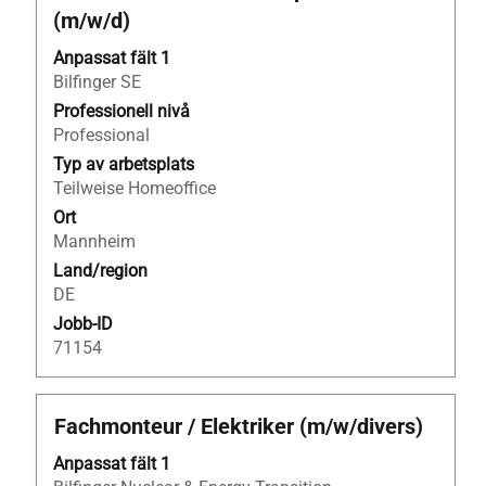
på
(m/w/d)
blankstegstangenten
för
Anpassat fält 1
att
Bilfinger SE
visa
Professionell nivå
allt
Professional
innehåll
Typ av arbetsplats
i
Teilweise Homeoffice
jobbeskrivningen.
Ort
Mannheim
Land/region
DE
Jobb-ID
71154
Titel
Klicka
Fachmonteur / Elektriker (m/w/divers)
på
Anpassat fält 1
blankstegstangenten