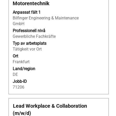
på
Motorentechnik
blankstegstangenten
för
Anpassat fält 1
att
Bilfinger Engineering & Maintenance
visa
GmbH
allt
Professionell nivå
innehåll
Gewerbliche Fachkräfte
i
Typ av arbetsplats
jobbeskrivningen.
Tätigkeit vor Ort
Ort
Frankfurt
Land/region
DE
Jobb-ID
71206
Titel
Klicka
Lead Workplace & Collaboration
på
(m/w/d)