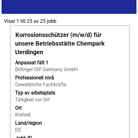
Sökresultat
Visar 1 till 25 av 25 jobb
för
Titel
Klicka
Korrosionsschützer (m/w/d) für
"Schweiz".
på
Visar
unsere Betriebsstätte Chempark
blankstegstangenten
1
Uerdingen
för
till
att
25
Anpassat fält 1
visa
av
Bilfinger ISP Germany GmbH
allt
25
Professionell nivå
innehåll
jobb
Gewerbliche Fachkräfte
i
Använd
Typ av arbetsplats
jobbeskrivningen.
tabulatortangenten
Tätigkeit vor Ort
för
Ort
att
Krefeld
gå
igenom
Land/region
jobblistan.
DE
Välj