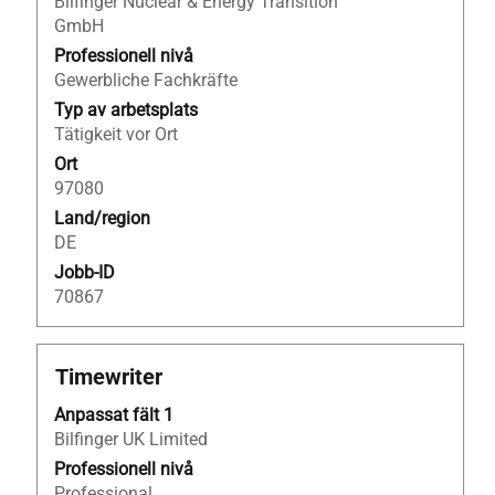
Bilfinger Nuclear & Energy Transition
för
GmbH
att
visa
Professionell nivå
allt
Gewerbliche Fachkräfte
innehåll
Typ av arbetsplats
i
Tätigkeit vor Ort
jobbeskrivningen.
Ort
97080
Land/region
DE
Jobb-ID
70867
Titel
Klicka
Timewriter
på
Anpassat fält 1
blankstegstangenten
Bilfinger UK Limited
för
att
Professionell nivå
visa
Professional