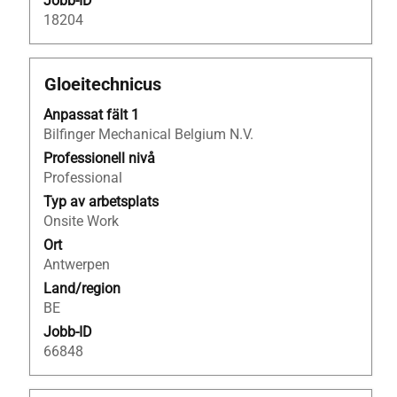
Jobb-ID
för
18204
att
visa
fullständiga
Titel
Klicka
Gloeitechnicus
jobbdetaljer.
på
Anpassat fält 1
blankstegstangenten
Bilfinger Mechanical Belgium N.V.
för
att
Professionell nivå
visa
Professional
allt
Typ av arbetsplats
innehåll
Onsite Work
i
Ort
jobbeskrivningen.
Antwerpen
Land/region
BE
Jobb-ID
66848