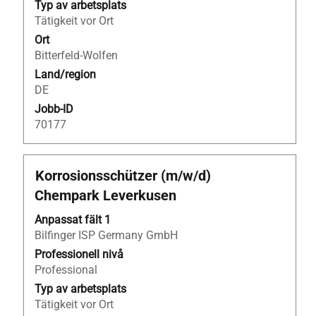
Typ av arbetsplats
Tätigkeit vor Ort
Ort
Bitterfeld-Wolfen
Land/region
DE
Jobb-ID
70177
Titel
Klicka
Korrosionsschützer (m/w/d)
på
Chempark Leverkusen
blankstegstangenten
för
Anpassat fält 1
att
Bilfinger ISP Germany GmbH
visa
Professionell nivå
allt
Professional
innehåll
Typ av arbetsplats
i
Tätigkeit vor Ort
jobbeskrivningen.