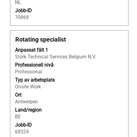
NL
Jobb-ID
70868
Titel
Klicka
Rotating specialist
på
Anpassat fält 1
blankstegstangenten
Stork Technical Services Belgium N.V.
för
att
Professionell nivå
visa
Professional
allt
Typ av arbetsplats
innehåll
Onsite Work
i
Ort
jobbeskrivningen.
Antwerpen
Land/region
BE
Jobb-ID
68324