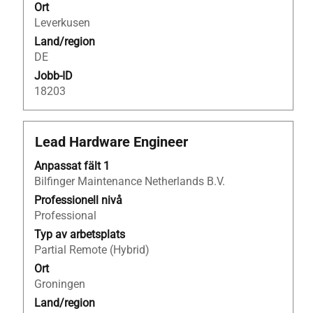
Ort
Leverkusen
Land/region
DE
Jobb-ID
18203
Titel
Klicka
Lead Hardware Engineer
på
Anpassat fält 1
blankstegstangenten
Bilfinger Maintenance Netherlands B.V.
för
att
Professionell nivå
visa
Professional
allt
Typ av arbetsplats
innehåll
Partial Remote (Hybrid)
i
Ort
jobbeskrivningen.
Groningen
Land/region