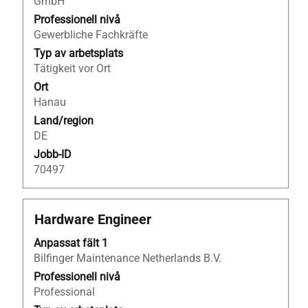
visa
GmbH
allt
Professionell nivå
innehåll
Gewerbliche Fachkräfte
i
Typ av arbetsplats
jobbeskrivningen.
Tätigkeit vor Ort
Ort
Hanau
Land/region
DE
Jobb-ID
70497
Titel
Klicka
Hardware Engineer
på
Anpassat fält 1
blankstegstangenten
Bilfinger Maintenance Netherlands B.V.
för
att
Professionell nivå
visa
Professional
allt