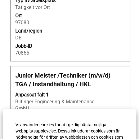
Typ av arbetsplats
jobbeskrivningen.
Tätigkeit vor Ort
Ort
97080
Land/region
DE
Jobb-ID
70865
Titel
Klicka
Junior Meister /Techniker (m/w/d)
på
TGA / Instandhaltung / HKL
blankstegstangenten
för
Anpassat fält 1
att
Bilfinger Engineering & Maintenance
visa
GmbH
allt
Professionell nivå
innehåll
Gewerbliche Fachkräfte
Vi använder cookies för att ge dig bästa möjliga
i
webbplatsupplevelse. Dessa inkluderar cookies som är
Typ av arbetsplats
jobbeskrivningen.
nödvändiga för driften av webbplatsen och cookies som
Tätigkeit vor Ort