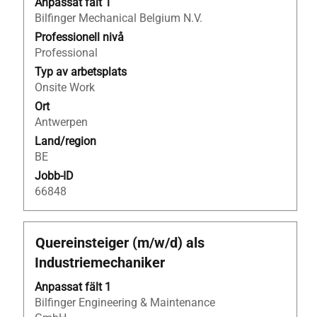
Anpassat fält 1
blankstegstangenten
Bilfinger Mechanical Belgium N.V.
för
att
Professionell nivå
visa
Professional
allt
Typ av arbetsplats
innehåll
Onsite Work
i
Ort
jobbeskrivningen.
Antwerpen
Land/region
BE
Jobb-ID
66848
Titel
Klicka
Quereinsteiger (m/w/d) als
på
Industriemechaniker
blankstegstangenten
för
Anpassat fält 1
att
Bilfinger Engineering & Maintenance