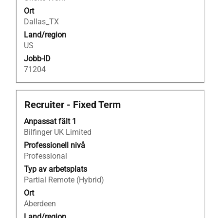
i
Ort
jobbeskrivningen.
Dallas_TX
Land/region
US
Jobb-ID
71204
Titel
Klicka
Recruiter - Fixed Term
på
Anpassat fält 1
blankstegstangenten
Bilfinger UK Limited
för
att
Professionell nivå
visa
Professional
allt
Typ av arbetsplats
innehåll
Partial Remote (Hybrid)
i
Ort
jobbeskrivningen.
Aberdeen
Land/region