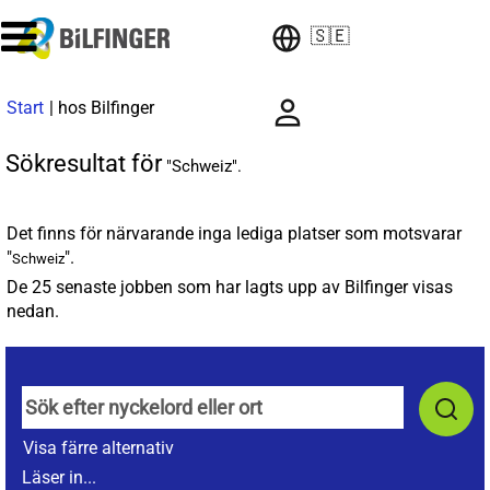
🇸🇪
(aktuell
Start
|
hos Bilfinger
sida)
Sökresultat för
"Schweiz".
Det finns för närvarande inga lediga platser som motsvarar
"
".
Schweiz
De 25 senaste jobben som har lagts upp av Bilfinger visas
nedan.
Visa färre alternativ
Läser in...