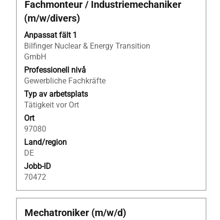
Titel
Klicka
Fachmonteur / Industriemechaniker
på
(m/w/divers)
blankstegstangenten
för
Anpassat fält 1
att
Bilfinger Nuclear & Energy Transition
visa
GmbH
allt
Professionell nivå
innehåll
Gewerbliche Fachkräfte
i
Typ av arbetsplats
jobbeskrivningen.
Tätigkeit vor Ort
Ort
97080
Land/region
DE
Jobb-ID
70472
Titel
Klicka
Mechatroniker (m/w/d)