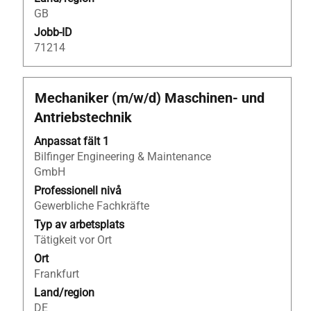
GB
Jobb-ID
71214
Titel
Klicka
Mechaniker (m/w/d) Maschinen- und
på
Antriebstechnik
blankstegstangenten
för
Anpassat fält 1
att
Bilfinger Engineering & Maintenance
visa
GmbH
allt
Professionell nivå
innehåll
Gewerbliche Fachkräfte
i
Typ av arbetsplats
jobbeskrivningen.
Tätigkeit vor Ort
Ort
Frankfurt
Land/region
DE