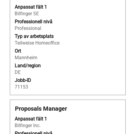
blankstegstangenten
för
Anpassat fält 1
att
Bilfinger SE
visa
Professionell nivå
allt
Professional
innehåll
Typ av arbetsplats
i
Teilweise Homeoffice
jobbeskrivningen.
Ort
Mannheim
Land/region
DE
Jobb-ID
71153
Titel
Klicka
Proposals Manager
på
Anpassat fält 1
blankstegstangenten
Bilfinger Inc.
för
att
Professionell nivå