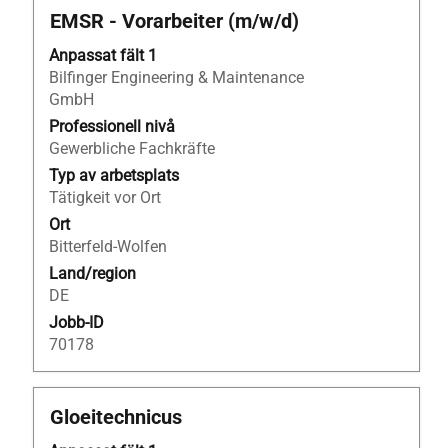
Titel
Klicka
EMSR - Vorarbeiter (m/w/d)
på
Anpassat fält 1
blankstegstangenten
Bilfinger Engineering & Maintenance
för
GmbH
att
visa
Professionell nivå
allt
Gewerbliche Fachkräfte
innehåll
Typ av arbetsplats
i
Tätigkeit vor Ort
jobbeskrivningen.
Ort
Bitterfeld-Wolfen
Land/region
DE
Jobb-ID
70178
Titel
Klicka
Gloeitechnicus
på