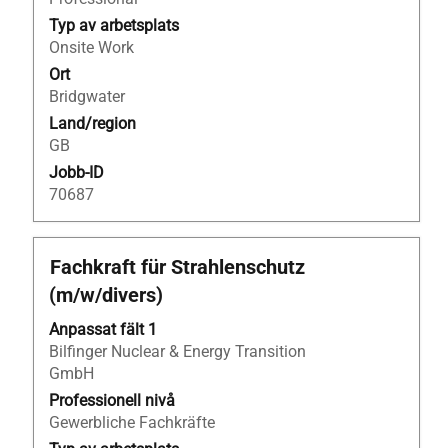
allt
Typ av arbetsplats
innehåll
Onsite Work
i
Ort
jobbeskrivningen.
Bridgwater
Land/region
GB
Jobb-ID
70687
Titel
Klicka
Fachkraft für Strahlenschutz
på
(m/w/divers)
blankstegstangenten
för
Anpassat fält 1
att
Bilfinger Nuclear & Energy Transition
visa
GmbH
allt
Professionell nivå
innehåll
Gewerbliche Fachkräfte
i