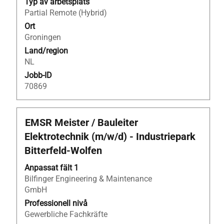
Typ av arbetsplats
innehåll
Partial Remote (Hybrid)
i
Ort
jobbeskrivningen.
Groningen
Land/region
NL
Jobb-ID
70869
Titel
Klicka
EMSR Meister / Bauleiter
på
Elektrotechnik (m/w/d) - Industriepark
blankstegstangenten
Bitterfeld‑Wolfen
för
att
Anpassat fält 1
visa
Bilfinger Engineering & Maintenance
allt
GmbH
innehåll
Professionell nivå
i
Gewerbliche Fachkräfte
jobbeskrivningen.