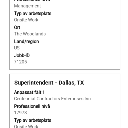
visa
Management
allt
Typ av arbetsplats
innehåll
Onsite Work
i
Ort
jobbeskrivningen.
The Woodlands
Land/region
US
Jobb-ID
71205
Titel
Klicka
Superintendent - Dallas, TX
på
Anpassat fält 1
blankstegstangenten
Centennial Contractors Enterprises Inc.
för
att
Professionell nivå
visa
17978
allt
Typ av arbetsplats
innehåll
Onsite Work