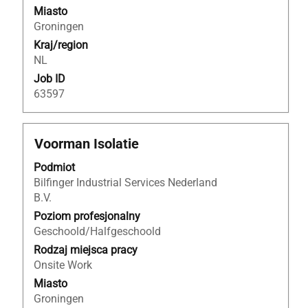
oferty
Miasto
pracy.
Groningen
Kraj/region
NL
Job ID
63597
Tytuł
Zaznacz
Voorman Isolatie
za
Podmiot
pomocą
Bilfinger Industrial Services Nederland
spacji,
B.V.
aby
wyświetlić
Poziom profesjonalny
pełną
Geschoold/Halfgeschoold
treść
Rodzaj miejsca pracy
danych
Onsite Work
oferty
Miasto
pracy.
Groningen