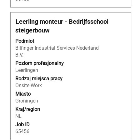
Tytuł
Zaznacz
Leerling monteur - Bedrijfsschool
za
steigerbouw
pomocą
spacji,
Podmiot
aby
Bilfinger Industrial Services Nederland
wyświetlić
B.V.
pełną
Poziom profesjonalny
treść
Leerlingen
danych
Rodzaj miejsca pracy
oferty
Onsite Work
pracy.
Miasto
Groningen
Kraj/region
NL
Job ID
65456