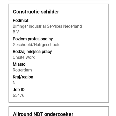
Tytuł
Zaznacz
Constructie schilder
za
Podmiot
pomocą
Bilfinger Industrial Services Nederland
spacji,
B.V.
aby
wyświetlić
Poziom profesjonalny
pełną
Geschoold/Halfgeschoold
treść
Rodzaj miejsca pracy
danych
Onsite Work
oferty
Miasto
pracy.
Rotterdam
Kraj/region
NL
Job ID
65476
Tytuł
Zaznacz
Allround NDT onderzoeker