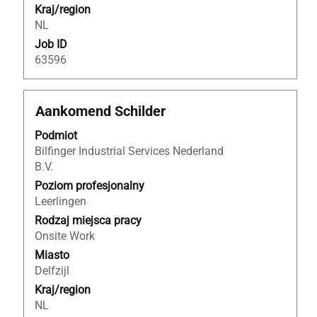
Kraj/region
NL
Job ID
63596
Tytuł
Zaznacz
Aankomend Schilder
za
Podmiot
pomocą
Bilfinger Industrial Services Nederland
spacji,
B.V.
aby
wyświetlić
Poziom profesjonalny
pełną
Leerlingen
treść
Rodzaj miejsca pracy
danych
Onsite Work
oferty
Miasto
pracy.
Delfzijl
Kraj/region
NL