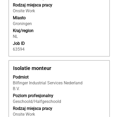
treść
Rodzaj miejsca pracy
danych
Onsite Work
oferty
Miasto
pracy.
Groningen
Kraj/region
NL
Job ID
63594
Tytuł
Zaznacz
Isolatie monteur
za
Podmiot
pomocą
Bilfinger Industrial Services Nederland
spacji,
B.V.
aby
wyświetlić
Poziom profesjonalny
pełną
Geschoold/Halfgeschoold
treść
Rodzaj miejsca pracy
danych
Onsite Work