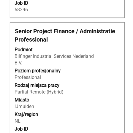
Job ID
68296
Tytuł
Zaznacz
Senior Project Finance / Administratie
za
Professional
pomocą
spacji,
Podmiot
aby
Bilfinger Industrial Services Nederland
wyświetlić
B.V.
pełną
Poziom profesjonalny
treść
Professional
danych
Rodzaj miejsca pracy
oferty
Partial Remote (Hybrid)
pracy.
Miasto
IJmuiden
Kraj/region
NL
Job ID