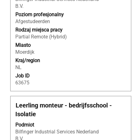
spacji,
B.V.
aby
wyświetlić
Poziom profesjonalny
pełną
Afgestudeerden
treść
Rodzaj miejsca pracy
danych
Partial Remote (Hybrid)
oferty
Miasto
pracy.
Moerdijk
Kraj/region
NL
Job ID
63675
Tytuł
Zaznacz
Leerling monteur - bedrijfsschool -
za
Isolatie
pomocą
spacji,
Podmiot
aby
Bilfinger Industrial Services Nederland
wyświetlić
B.V.