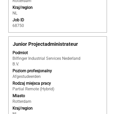
Rotterdam
Kraj/region
NL
Job ID
68750
Tytuł
Zaznacz
Junior Projectadministrateur
za
Podmiot
pomocą
Bilfinger Industrial Services Nederland
spacji,
B.V.
aby
wyświetlić
Poziom profesjonalny
pełną
Afgestudeerden
treść
Rodzaj miejsca pracy
danych
Partial Remote (Hybrid)
oferty
Miasto
pracy.
Rotterdam
Kraj/region
NL