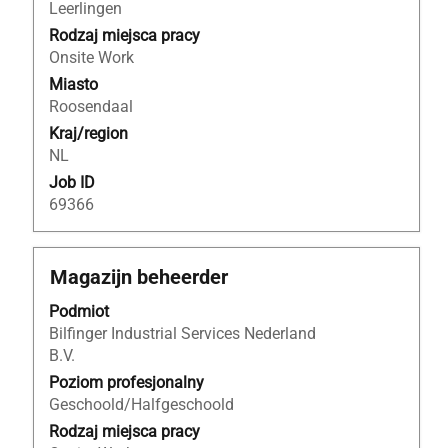
pełną
Leerlingen
treść
Rodzaj miejsca pracy
danych
Onsite Work
oferty
Miasto
pracy.
Roosendaal
Kraj/region
NL
Job ID
69366
Tytuł
Zaznacz
Magazijn beheerder
za
Podmiot
pomocą
Bilfinger Industrial Services Nederland
spacji,
B.V.
aby
wyświetlić
Poziom profesjonalny
pełną
Geschoold/Halfgeschoold
treść
Rodzaj miejsca pracy