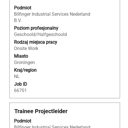
za
Podmiot
pomocą
Bilfinger Industrial Services Nederland
spacji,
B.V.
aby
wyświetlić
Poziom profesjonalny
pełną
Geschoold/Halfgeschoold
treść
Rodzaj miejsca pracy
danych
Onsite Work
oferty
Miasto
pracy.
Groningen
Kraj/region
NL
Job ID
66701
Tytuł
Zaznacz
Trainee Projectleider
za
Podmiot
pomocą
Bilfinger Industrial Services Nederland