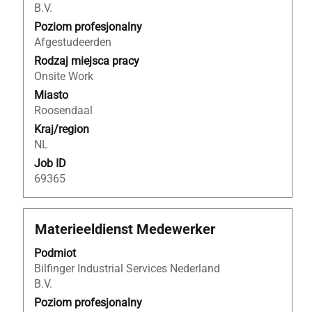
B.V.
aby
ofert
wyświetlić
Poziom profesjonalny
pracy.
pełną
Afgestudeerden
Wybierz,
treść
aby
Rodzaj miejsca pracy
danych
wyświetlić
Onsite Work
oferty
pełne
Miasto
pracy.
szczegóły
Roosendaal
oferty
Kraj/region
pracy.
NL
Job ID
69365
Tytuł
Zaznacz
Materieeldienst Medewerker
za
Podmiot
pomocą
Bilfinger Industrial Services Nederland
spacji,
B.V.
aby
wyświetlić
Poziom profesjonalny