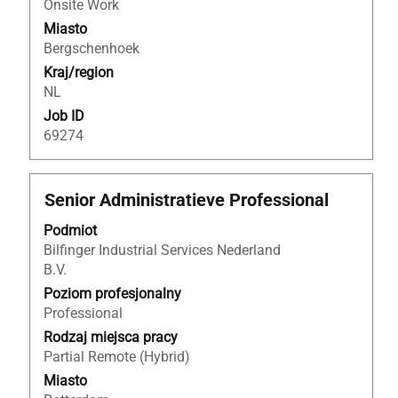
danych
Onsite Work
oferty
Miasto
pracy.
Bergschenhoek
Kraj/region
NL
Job ID
69274
Tytuł
Zaznacz
Senior Administratieve Professional
za
Podmiot
pomocą
Bilfinger Industrial Services Nederland
spacji,
B.V.
aby
wyświetlić
Poziom profesjonalny
pełną
Professional
treść
Rodzaj miejsca pracy
danych
Partial Remote (Hybrid)
oferty
Miasto
pracy.