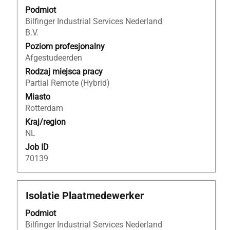
za
"Bilfinger
Podmiot
pomocą
Industrial
Bilfinger Industrial Services Nederland
spacji,
Services
B.V.
aby
Nederland
wyświetlić
Poziom profesjonalny
B.V.".
pełną
Afgestudeerden
Wyświetlanie
treść
ofert
Rodzaj miejsca pracy
danych
pracy
Partial Remote (Hybrid)
oferty
od
Miasto
pracy.
1
Rotterdam
do
Kraj/region
17
NL
z
Job ID
17
70139
Użyj
klawisza
Tab,
Tytuł
Zaznacz
Isolatie Plaatmedewerker
aby
za
nawigować
Podmiot
pomocą
po
Bilfinger Industrial Services Nederland
spacji,
liście