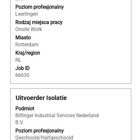
pełną
Poziom profesjonalny
treść
Leerlingen
danych
Rodzaj miejsca pracy
oferty
Onsite Work
pracy.
Miasto
Rotterdam
Kraj/region
NL
Job ID
66630
Tytuł
Zaznacz
Uitvoerder Isolatie
za
Podmiot
pomocą
Bilfinger Industrial Services Nederland
spacji,
B.V.
aby
wyświetlić
Poziom profesjonalny
pełną
Geschoold/Halfgeschoold