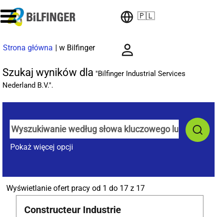
🇵🇱
(bieżąca
Strona główna
|
w Bilfinger
strona)
Szukaj wyników dla
"Bilfinger Industrial Services
Nederland B.V.".
Pokaż więcej opcji
Szukaj
Wyświetlanie ofert pracy od 1 do 17 z 17
wyników
Tytuł
Zaznacz
Constructeur Industrie
dla