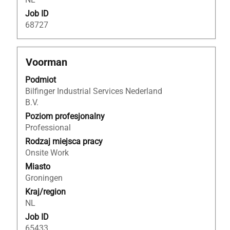
Job ID
68727
Tytuł
Zaznacz
Voorman
za
Podmiot
pomocą
Bilfinger Industrial Services Nederland
spacji,
B.V.
aby
wyświetlić
Poziom profesjonalny
pełną
Professional
treść
Rodzaj miejsca pracy
danych
Onsite Work
oferty
Miasto
pracy.
Groningen
Kraj/region
NL
Job ID
65433