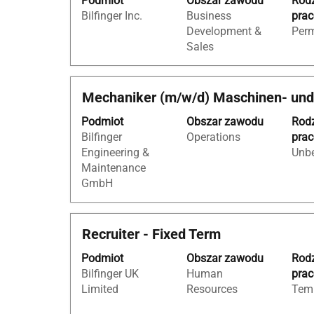
Podmiot
Obszar zawodu
Rod
pomocą
oferty
Bilfinger Inc.
Business
pra
spacji,
pracy.
Development &
Per
aby
Sales
wyświetlić
pełną
treść
Tytuł
Zaznacz
Mechaniker (m/w/d) Maschinen- und 
danych
za
oferty
Podmiot
Obszar zawodu
Rod
pomocą
pracy.
Bilfinger
Operations
pra
spacji,
Engineering &
Unbe
aby
Maintenance
wyświetlić
GmbH
pełną
treść
danych
Tytuł
Zaznacz
Recruiter - Fixed Term
oferty
za
pracy.
Podmiot
Obszar zawodu
Rod
pomocą
Bilfinger UK
Human
pra
spacji,
Limited
Resources
Tem
aby
wyświetlić