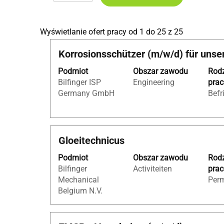
Szukaj
Wyświetlanie ofert pracy od 1 do 25 z 25
wyników
Tytuł
Zaznacz
Korrosionsschützer (m/w/d) für unse
dla
za
"Ausbildung+
Podmiot
Obszar zawodu
Rod
pomocą
Wyświetlan
Bilfinger ISP
Engineering
pra
spacji,
ofert
Germany GmbH
Befr
aby
pracy
wyświetlić
od
pełną
1
treść
do
Tytuł
Zaznacz
Gloeitechnicus
danych
25
za
oferty
z
Podmiot
Obszar zawodu
Rod
pomocą
pracy.
25
Bilfinger
Activiteiten
pra
spacji,
Użyj
Mechanical
Per
aby
klawisza
Belgium N.V.
wyświetlić
Tab,
pełną
aby
treść
nawigować