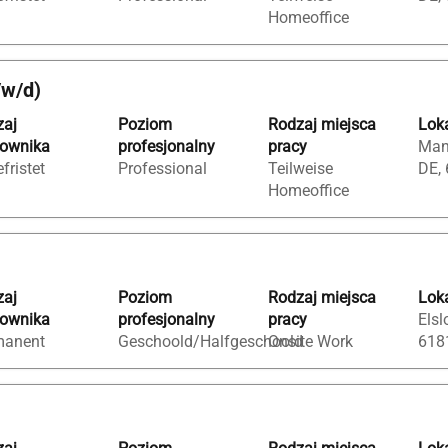
Homeoffice
/w/d)
zaj
Poziom
Rodzaj miejsca
Loka
cownika
profesjonalny
pracy
Man
fristet
Professional
Teilweise
DE,
Homeoffice
zaj
Poziom
Rodzaj miejsca
Loka
cownika
profesjonalny
pracy
Elsl
manent
Geschoold/Halfgeschoold
Onsite Work
618