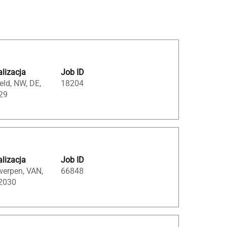
lizacja
Job ID
eld, NW, DE,
18204
29
lizacja
Job ID
werpen, VAN,
66848
 2030