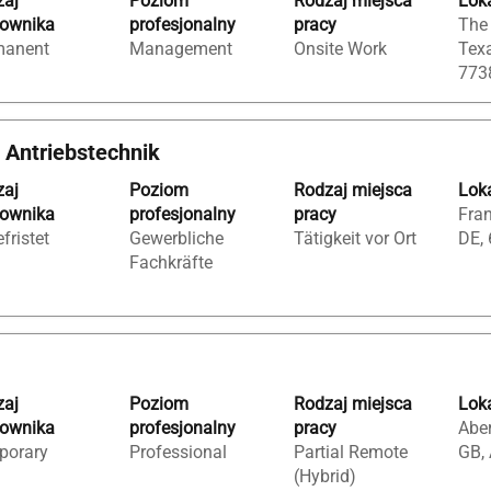
zaj
Poziom
Rodzaj miejsca
Loka
cownika
profesjonalny
pracy
The
manent
Management
Onsite Work
Texa
773
Antriebstechnik
zaj
Poziom
Rodzaj miejsca
Loka
cownika
profesjonalny
pracy
Fran
fristet
Gewerbliche
Tätigkeit vor Ort
DE,
Fachkräfte
zaj
Poziom
Rodzaj miejsca
Loka
cownika
profesjonalny
pracy
Aber
porary
Professional
Partial Remote
GB,
(Hybrid)