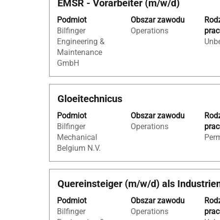
Tytuł
Zaznacz
EMSR - Vorarbeiter (m/w/d)
danych
po
za
oferty
liście
Podmiot
Obszar zawodu
Rod
pomocą
pracy.
ofert
Bilfinger
Operations
pra
spacji,
pracy.
Engineering &
Unbe
aby
Wybierz,
Maintenance
wyświetlić
aby
GmbH
pełną
wyświetlić
treść
pełne
danych
szczegóły
Tytuł
Zaznacz
Gloeitechnicus
oferty
oferty
za
pracy.
pracy.
Podmiot
Obszar zawodu
Rod
pomocą
Bilfinger
Operations
pra
spacji,
Mechanical
Per
aby
Belgium N.V.
wyświetlić
pełną
treść
Tytuł
Zaznacz
Quereinsteiger (m/w/d) als Industri
danych
za
oferty
Podmiot
Obszar zawodu
Rod
pomocą
pracy.
Bilfinger
Operations
pra
spacji,