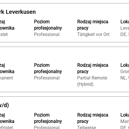
rk Leverkusen
zaj
Poziom
Rodzaj miejsca
Loka
cownika
profesjonalny
pracy
Lev
istet
Professional
Tätigkeit vor Ort
DE,
zaj
Poziom
Rodzaj miejsca
Loka
cownika
profesjonalny
pracy
Gron
manent
Professional
Partial Remote
NL,
(Hybrid)
w/d)
zaj
Poziom
Rodzaj miejsca
Loka
cownika
profesjonalny
pracy
Man
fristet
Professional
Teilweise
DE,