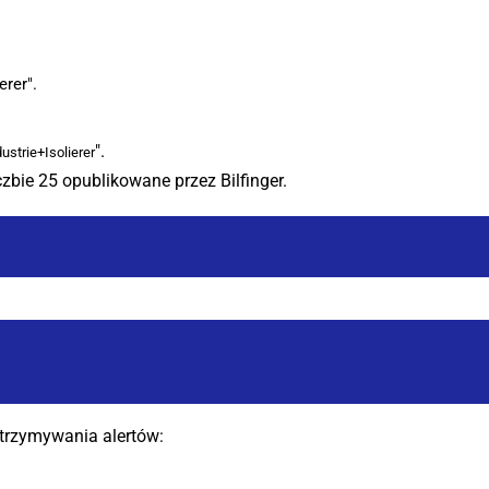
(bieżąca
inger
strona)
erer".
".
ustrie+Isolierer
zbie 25 opublikowane przez Bilfinger.
otrzymywania alertów: