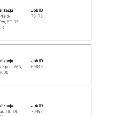
lizacja
Job ID
erfeld-
70178
en, ST, DE,
03
lizacja
Job ID
werpen, VAN,
66848
 2030
lizacja
Job ID
u, HE, DE,
70497