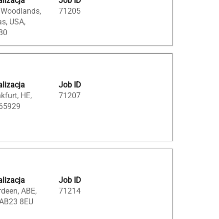
lizacja
Job ID
 Woodlands,
71205
s, USA,
80
lizacja
Job ID
kfurt, HE,
71207
 65929
lizacja
Job ID
deen, ABE,
71214
 AB23 8EU