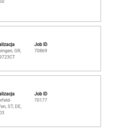
50
lizacja
Job ID
ingen, GR,
70869
 9723CT
lizacja
Job ID
erfeld-
70177
en, ST, DE,
03