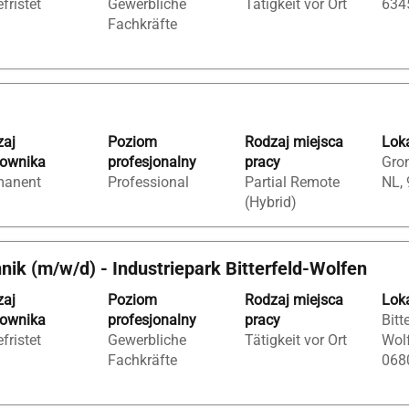
fristet
Gewerbliche
Tätigkeit vor Ort
634
Fachkräfte
zaj
Poziom
Rodzaj miejsca
Loka
cownika
profesjonalny
pracy
Gron
manent
Professional
Partial Remote
NL,
(Hybrid)
nik (m/w/d) - Industriepark Bitterfeld‑Wolfen
zaj
Poziom
Rodzaj miejsca
Loka
cownika
profesjonalny
pracy
Bitt
fristet
Gewerbliche
Tätigkeit vor Ort
Wolf
Fachkräfte
068