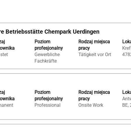
re Betriebsstätte Chempark Uerdingen
Industrie+Isolierer".
zaj
Poziom
Rodzaj miejsca
Loka
ie
cownika
profesjonalny
pracy
Kref
istet
Gewerbliche
Tätigkeit vor Ort
478
Fachkräfte
zaj
Poziom
Rodzaj miejsca
Loka
cownika
profesjonalny
pracy
Ant
manent
Professional
Onsite Work
BE,