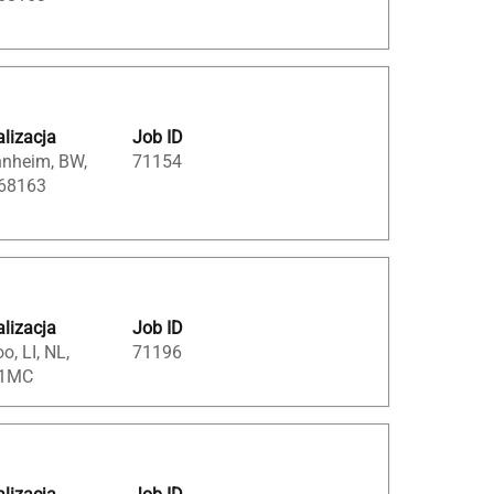
lizacja
Job ID
nheim, BW,
71154
 68163
lizacja
Job ID
oo, LI, NL,
71196
1MC