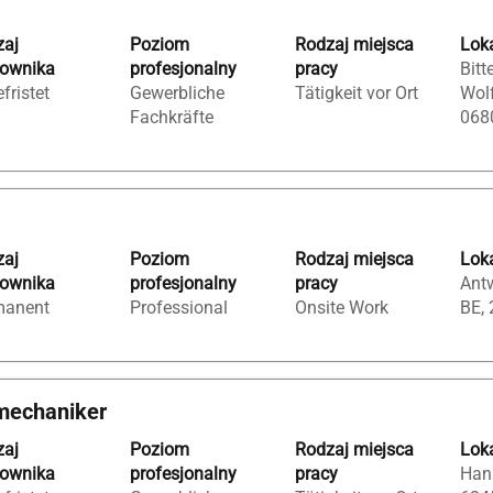
zaj
Poziom
Rodzaj miejsca
Loka
cownika
profesjonalny
pracy
Bitt
fristet
Gewerbliche
Tätigkeit vor Ort
Wolf
Fachkräfte
068
zaj
Poziom
Rodzaj miejsca
Loka
cownika
profesjonalny
pracy
Ant
manent
Professional
Onsite Work
BE,
emechaniker
zaj
Poziom
Rodzaj miejsca
Loka
cownika
profesjonalny
pracy
Hana