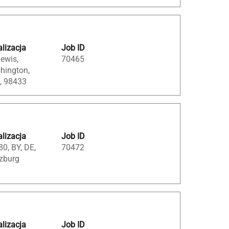
lizacja
Job ID
Lewis,
70465
hington,
, 98433
lizacja
Job ID
0, BY, DE,
70472
zburg
lizacja
Job ID