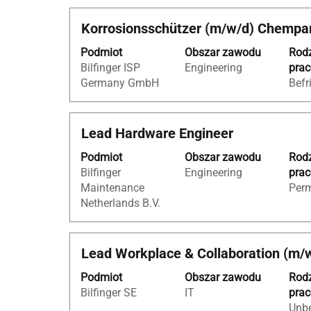
danych
Tytuł
Zaznacz
Korrosionsschützer (m/w/d) Chempa
oferty
za
pracy.
Podmiot
Obszar zawodu
Rod
pomocą
Bilfinger ISP
Engineering
pra
spacji,
Germany GmbH
Befr
aby
wyświetlić
pełną
Tytuł
Zaznacz
Lead Hardware Engineer
treść
za
danych
Podmiot
Obszar zawodu
Rod
pomocą
oferty
Bilfinger
Engineering
pra
spacji,
pracy.
Maintenance
Per
aby
Netherlands B.V.
wyświetlić
pełną
treść
Tytuł
Zaznacz
Lead Workplace & Collaboration (m/
danych
za
oferty
Podmiot
Obszar zawodu
Rod
pomocą
pracy.
Bilfinger SE
IT
pra
spacji,
Unbe