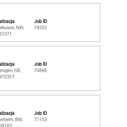
lizacja
Job ID
erkusen, NW,
18203
 51371
lizacja
Job ID
ingen, GR,
70868
 9723CT
lizacja
Job ID
nheim, BW,
71153
 68163