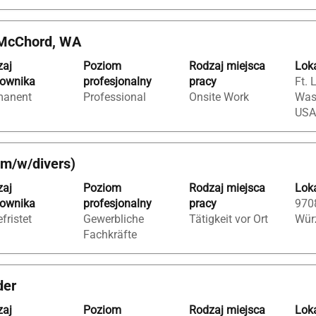
 McChord, WA
zaj
Poziom
Rodzaj miejsca
Loka
cownika
profesjonalny
pracy
Ft. 
manent
Professional
Onsite Work
Was
USA
(m/w/divers)
zaj
Poziom
Rodzaj miejsca
Loka
cownika
profesjonalny
pracy
9708
fristet
Gewerbliche
Tätigkeit vor Ort
Wür
Fachkräfte
der
zaj
Poziom
Rodzaj miejsca
Loka