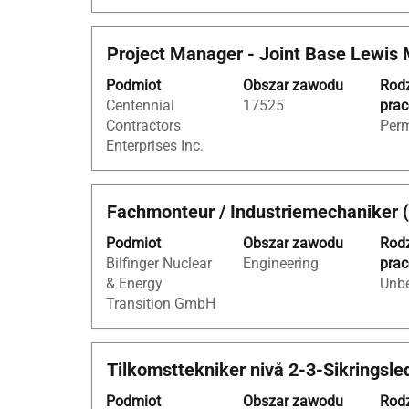
pełną
treść
Tytuł
Zaznacz
Project Manager - Joint Base Lewis
danych
za
oferty
Podmiot
Obszar zawodu
Rod
pomocą
pracy.
Centennial
17525
pra
spacji,
Contractors
Per
aby
Enterprises Inc.
wyświetlić
pełną
treść
Tytuł
Zaznacz
Fachmonteur / Industriemechaniker 
danych
za
oferty
Podmiot
Obszar zawodu
Rod
pomocą
pracy.
Bilfinger Nuclear
Engineering
pra
spacji,
& Energy
Unbe
aby
Transition GmbH
wyświetlić
pełną
treść
Tytuł
Zaznacz
Tilkomsttekniker nivå 2-3-Sikringsle
danych
za
oferty
Podmiot
Obszar zawodu
Rod
pomocą
pracy.