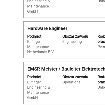
Engineering &
Unbe
aby
Maintenance
wyświetlić
GmbH
pełną
treść
danych
Tytuł
Zaznacz
Hardware Engineer
oferty
za
pracy.
Podmiot
Obszar zawodu
Rod
pomocą
Bilfinger
Engineering
pra
spacji,
Maintenance
Per
aby
Netherlands B.V.
wyświetlić
pełną
treść
Tytuł
Zaznacz
EMSR Meister / Bauleiter Elektrotech
danych
za
oferty
Podmiot
Obszar zawodu
Rod
pomocą
pracy.
Bilfinger
Operations
pra
spacji,
Engineering &
Unbe
aby
Maintenance
wyświetlić
GmbH
pełną
treść