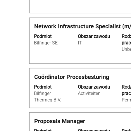
aby
wyświetlić
pełną
treść
Tytuł
Zaznacz
Network Infrastructure Specialist (m
danych
za
oferty
Podmiot
Obszar zawodu
Rod
pomocą
pracy.
Bilfinger SE
IT
pra
spacji,
Unbe
aby
wyświetlić
pełną
treść
Tytuł
Zaznacz
Coördinator Procesbesturing
danych
za
oferty
Podmiot
Obszar zawodu
Rod
pomocą
pracy.
Bilfinger
Activiteiten
pra
spacji,
Thermeq B.V.
Per
aby
wyświetlić
pełną
Tytuł
Zaznacz
Proposals Manager
treść
za
danych