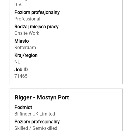
B.V.
aby
wyświetlić
Poziom profesjonalny
pełną
Professional
treść
Rodzaj miejsca pracy
danych
Onsite Work
oferty
Miasto
pracy.
Rotterdam
Kraj/region
NL
Job ID
71465
Tytuł
Zaznacz
Rigger - Mostyn Port
za
Podmiot
pomocą
Bilfinger UK Limited
spacji,
aby
Poziom profesjonalny
wyświetlić
Skilled / Semi-skilled