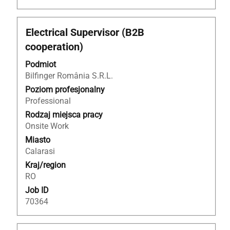
Tytuł
Zaznacz
Electrical Supervisor (B2B
za
cooperation)
pomocą
spacji,
Podmiot
aby
Bilfinger România S.R.L.
wyświetlić
Poziom profesjonalny
pełną
Professional
treść
Rodzaj miejsca pracy
danych
Onsite Work
oferty
Miasto
pracy.
Calarasi
Kraj/region
RO
Job ID
70364