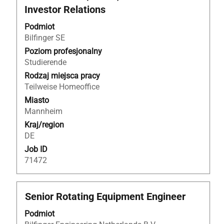
za
Investor Relations
pomocą
spacji,
Podmiot
aby
Bilfinger SE
wyświetlić
Poziom profesjonalny
pełną
Studierende
treść
Rodzaj miejsca pracy
danych
Teilweise Homeoffice
oferty
Miasto
pracy.
Mannheim
Kraj/region
DE
Job ID
71472
Tytuł
Zaznacz
Senior Rotating Equipment Engineer
za
Podmiot
pomocą