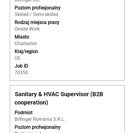
spacji,
aby
Poziom profesjonalny
wyświetlić
Skilled / Semi-skilled
pełną
Rodzaj miejsca pracy
treść
Onsite Work
danych
Miasto
oferty
Charleston
pracy.
Kraj/region
US
Job ID
70350
Tytuł
Zaznacz
Sanitary & HVAC Supervisor (B2B
za
cooperation)
pomocą
spacji,
Podmiot
aby
Bilfinger România S.R.L.
wyświetlić
Poziom profesjonalny
pełną