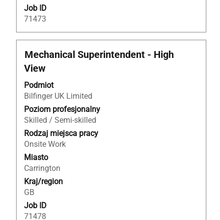
Job ID
71473
Tytuł
Zaznacz
Mechanical Superintendent - High
za
View
pomocą
spacji,
Podmiot
aby
Bilfinger UK Limited
wyświetlić
Poziom profesjonalny
pełną
Skilled / Semi-skilled
treść
Rodzaj miejsca pracy
danych
Onsite Work
oferty
Miasto
pracy.
Carrington
Kraj/region
GB
Job ID
71478