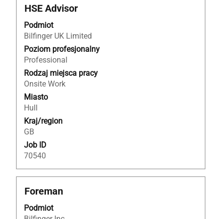
Tytuł
Zaznacz
HSE Advisor
za
Podmiot
pomocą
Bilfinger UK Limited
spacji,
aby
Poziom profesjonalny
wyświetlić
Professional
pełną
Rodzaj miejsca pracy
treść
Onsite Work
danych
Miasto
oferty
Hull
pracy.
Kraj/region
GB
Job ID
70540
Tytuł
Zaznacz
Foreman
za
Podmiot
pomocą
Bilfinger Inc.