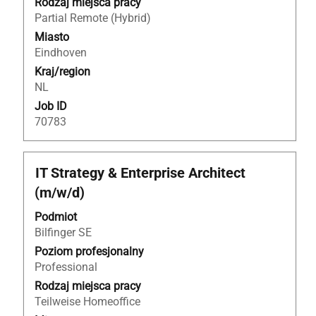
Rodzaj miejsca pracy
treść
Partial Remote (Hybrid)
danych
Miasto
oferty
Eindhoven
pracy.
Kraj/region
NL
Job ID
70783
Tytuł
Zaznacz
IT Strategy & Enterprise Architect
za
(m/w/d)
pomocą
spacji,
Podmiot
aby
Bilfinger SE
wyświetlić
Poziom profesjonalny
pełną
Professional
treść
Rodzaj miejsca pracy
danych
Teilweise Homeoffice
oferty