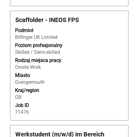
Tytuł
Zaznacz
Scaffolder - INEOS FPS
za
Podmiot
pomocą
Bilfinger UK Limited
spacji,
aby
Poziom profesjonalny
wyświetlić
Skilled / Semi-skilled
pełną
Rodzaj miejsca pracy
treść
Onsite Work
danych
Miasto
oferty
Grangemouth
pracy.
Kraj/region
GB
Job ID
71476
Tytuł
Zaznacz
Werkstudent (m/w/d) im Bereich