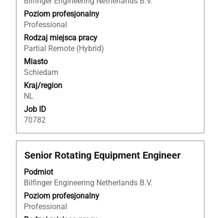
Bilfinger Engineering Netherlands B.V.
spacji,
aby
Poziom profesjonalny
wyświetlić
Professional
pełną
Rodzaj miejsca pracy
treść
Partial Remote (Hybrid)
danych
Miasto
oferty
Schiedam
pracy.
Kraj/region
NL
Job ID
70782
Tytuł
Zaznacz
Senior Rotating Equipment Engineer
za
Podmiot
pomocą
Bilfinger Engineering Netherlands B.V.
spacji,
aby
Poziom profesjonalny
wyświetlić
Professional
pełną