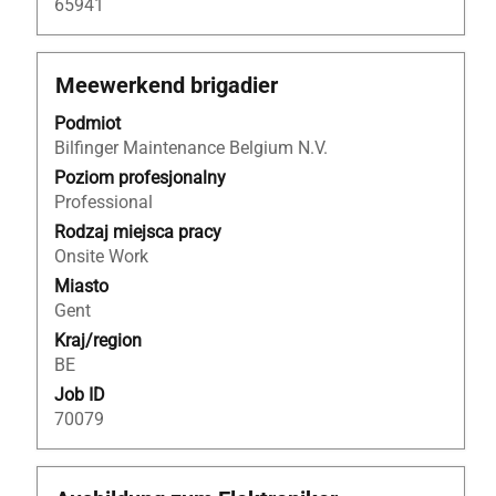
65941
Tytuł
Zaznacz
Meewerkend brigadier
za
Podmiot
pomocą
Bilfinger Maintenance Belgium N.V.
spacji,
aby
Poziom profesjonalny
wyświetlić
Professional
pełną
Rodzaj miejsca pracy
treść
Onsite Work
danych
Miasto
oferty
Gent
pracy.
Kraj/region
BE
Job ID
70079
Tytuł
Zaznacz