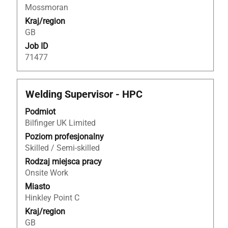
oferty
Mossmoran
pracy.
Kraj/region
GB
Job ID
71477
Tytuł
Zaznacz
Welding Supervisor - HPC
za
Podmiot
pomocą
Bilfinger UK Limited
spacji,
aby
Poziom profesjonalny
wyświetlić
Skilled / Semi-skilled
pełną
Rodzaj miejsca pracy
treść
Onsite Work
danych
Miasto
oferty
Hinkley Point C
pracy.
Kraj/region
GB