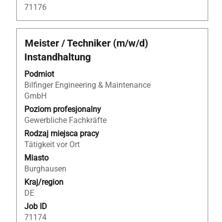
71176
Tytuł
Zaznacz
Meister / Techniker (m/w/d)
za
Instandhaltung
pomocą
spacji,
Podmiot
aby
Bilfinger Engineering & Maintenance
wyświetlić
GmbH
pełną
Poziom profesjonalny
treść
Gewerbliche Fachkräfte
danych
Rodzaj miejsca pracy
oferty
Tätigkeit vor Ort
pracy.
Miasto
Burghausen
Kraj/region
DE
Job ID
71174