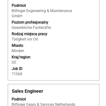
aby
Podmiot
wyświetlić
Bilfinger Engineering & Maintenance
pełną
GmbH
treść
Poziom profesjonalny
danych
Gewerbliche Fachkräfte
oferty
Rodzaj miejsca pracy
pracy.
Tätigkeit vor Ort
Miasto
Minden
Kraj/region
DE
Job ID
71068
Tytuł
Zaznacz
Sales Engineer
za
Podmiot
pomocą
Bilfinger Gears & Services Netherlands
spacji,