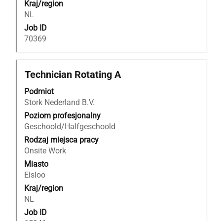
Kraj/region
NL
Job ID
70369
Tytuł
Zaznacz
Technician Rotating A
za
Podmiot
pomocą
Stork Nederland B.V.
spacji,
aby
Poziom profesjonalny
wyświetlić
Geschoold/Halfgeschoold
pełną
Rodzaj miejsca pracy
treść
Onsite Work
danych
Miasto
oferty
Elsloo
pracy.
Kraj/region
NL
Job ID