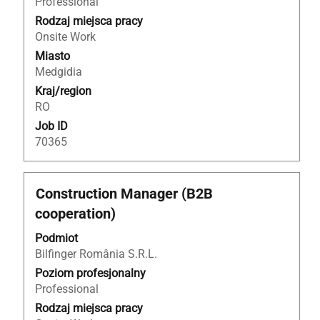
Professional
treść
Rodzaj miejsca pracy
danych
Onsite Work
oferty
Miasto
pracy.
Medgidia
Kraj/region
RO
Job ID
70365
Tytuł
Zaznacz
Construction Manager (B2B
za
cooperation)
pomocą
spacji,
Podmiot
aby
Bilfinger România S.R.L.
wyświetlić
Poziom profesjonalny
pełną
Professional
treść
Rodzaj miejsca pracy
danych