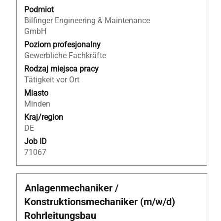
za
Podmiot
pomocą
Bilfinger Engineering & Maintenance
spacji,
GmbH
aby
wyświetlić
Poziom profesjonalny
pełną
Gewerbliche Fachkräfte
treść
Rodzaj miejsca pracy
danych
Tätigkeit vor Ort
oferty
Miasto
pracy.
Minden
Kraj/region
DE
Job ID
71067
Tytuł
Zaznacz
Anlagenmechaniker /
za
Konstruktionsmechaniker (m/w/d)
pomocą
Rohrleitungsbau
spacji,