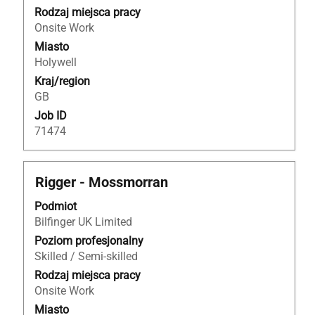
pełną
Rodzaj miejsca pracy
treść
Onsite Work
danych
Miasto
oferty
Holywell
pracy.
Kraj/region
GB
Job ID
71474
Tytuł
Zaznacz
Rigger - Mossmorran
za
Podmiot
pomocą
Bilfinger UK Limited
spacji,
aby
Poziom profesjonalny
wyświetlić
Skilled / Semi-skilled
pełną
Rodzaj miejsca pracy
treść
Onsite Work
danych
Miasto