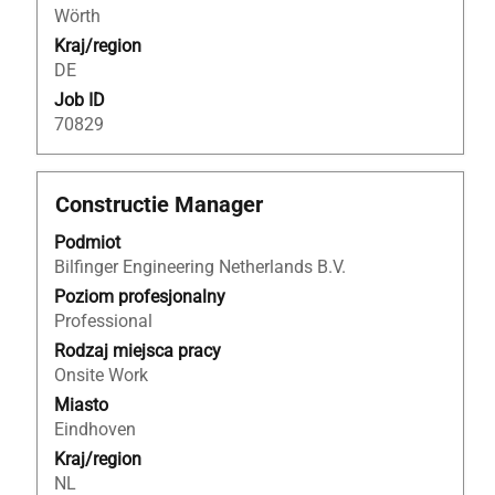
Użyj
Wörth
klawisza
Kraj/region
Tab,
DE
aby
nawigować
Job ID
po
70829
liście
ofert
pracy.
Tytuł
Zaznacz
Constructie Manager
Wybierz,
za
Podmiot
aby
pomocą
Bilfinger Engineering Netherlands B.V.
wyświetlić
spacji,
pełne
aby
Poziom profesjonalny
szczegóły
wyświetlić
Professional
oferty
pełną
Rodzaj miejsca pracy
pracy.
treść
Onsite Work
danych
Miasto
oferty
Eindhoven
pracy.
Kraj/region
NL