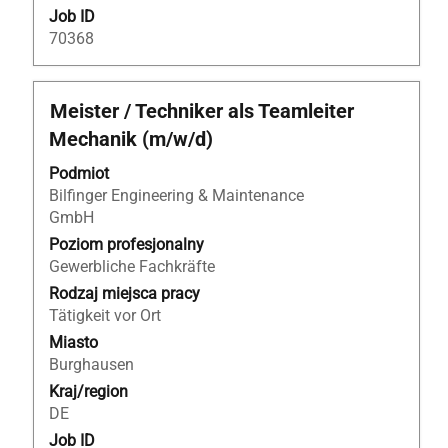
Job ID
70368
Tytuł
Zaznacz
Meister / Techniker als Teamleiter
za
Mechanik (m/w/d)
pomocą
spacji,
Podmiot
aby
Bilfinger Engineering & Maintenance
wyświetlić
GmbH
pełną
Poziom profesjonalny
treść
Gewerbliche Fachkräfte
danych
Rodzaj miejsca pracy
oferty
Tätigkeit vor Ort
pracy.
Miasto
Burghausen
Kraj/region
DE
Job ID