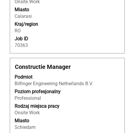
Onsite Work
oferty
Miasto
pracy.
Calarasi
Kraj/region
RO
Job ID
70363
Tytuł
Zaznacz
Constructie Manager
za
Podmiot
pomocą
Bilfinger Engineering Netherlands B.V.
spacji,
aby
Poziom profesjonalny
wyświetlić
Professional
pełną
Rodzaj miejsca pracy
treść
Onsite Work
danych
Miasto
oferty
Schiedam
pracy.