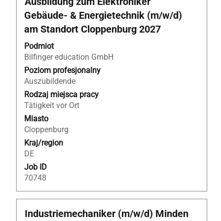
Ausbildung zum Elektroniker
za
Gebäude- & Energietechnik (m/w/d)
pomocą
am Standort Cloppenburg 2027
spacji,
aby
Podmiot
wyświetlić
Bilfinger education GmbH
pełną
Poziom profesjonalny
treść
Auszubildende
danych
Rodzaj miejsca pracy
oferty
Tätigkeit vor Ort
pracy.
Miasto
Cloppenburg
Kraj/region
DE
Job ID
70748
Tytuł
Zaznacz
Industriemechaniker (m/w/d) Minden